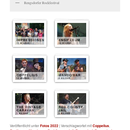
Rengsdorfer Rockfestival
IMPRESSIONEN
ENSIFERUM
11 BILDER
15 BILDER
COPPELIUS
MANDOWAR
13 BILDER
8 BILDER
THE VINTAGE
RED COUNTY
CARAVAN
JAIL
7 BILDER
5 BILDER
Veröffentlicht unter
Fotos 2022
|
Verschlagwortet mit
Coppelius
,