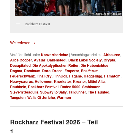
Rockharz Festival
Weiterlesen
→
Veröffentlicht unter
Konzertberichte
|
Verschlagwortet mit
Airbourne
,
Alice Cooper
,
Avatar
,
Ballenstedt
,
Black Label Society
,
Crypta
,
Decapitated
,
Die Apokalyptischen Reiter
,
Die Habenichtse
,
Dogma
,
Dominum
,
Doro
,
Drone
,
Emperor
,
Ensiferum
,
Feuerschwanz
,
Final Cry
,
Finntroll
,
Hagane
,
Haggefugg
,
Hämatom
,
Heavysaurus
,
Helloween
,
Knorkator
,
Kreator
,
Mittel Alta
,
Rauhbein
,
Rockharz Festival
,
Rodeo 5000
,
Stahlmann
,
Steve'n'Seagulls
,
Subway to Sally
,
Tailgunner
,
The Haunted
,
Tungsten
,
Walls Of Jericho
,
Warmen
Rockharz Festival 2026 – Teil
1