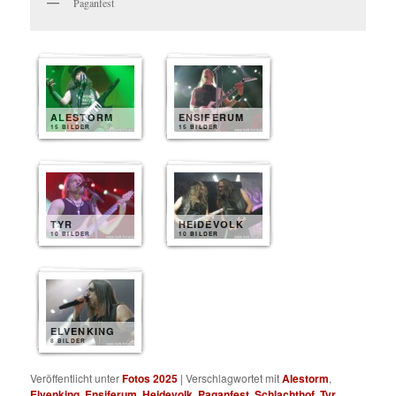
Paganfest
ALESTORM
ENSIFERUM
15 BILDER
15 BILDER
TYR
HEIDEVOLK
10 BILDER
10 BILDER
ELVENKING
8 BILDER
Veröffentlicht unter
Fotos 2025
|
Verschlagwortet mit
Alestorm
,
Elvenking
,
Ensiferum
,
Heidevolk
,
Paganfest
,
Schlachthof
,
Tyr
,