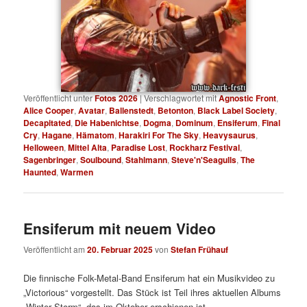
Veröffentlicht unter
Fotos 2026
|
Verschlagwortet mit
Agnostic Front
,
Alice Cooper
,
Avatar
,
Ballenstedt
,
Betonton
,
Black Label Society
,
Decapitated
,
Die Habenichtse
,
Dogma
,
Dominum
,
Ensiferum
,
Final
Cry
,
Hagane
,
Hämatom
,
Harakiri For The Sky
,
Heavysaurus
,
Helloween
,
Mittel Alta
,
Paradise Lost
,
Rockharz Festival
,
Sagenbringer
,
Soulbound
,
Stahlmann
,
Steve'n'Seagulls
,
The
Haunted
,
Warmen
Ensiferum mit neuem Video
Veröffentlicht am
20. Februar 2025
von
Stefan Frühauf
Die finnische Folk-Metal-Band Ensiferum hat ein Musikvideo zu
„Victorious“ vorgestellt. Das Stück ist Teil ihres aktuellen Albums
„Winter Storm“, das im Oktober erschienen ist.