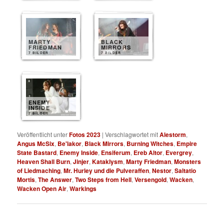
MARTY
BLACK
FRIEDMAN
MIRRORS
7 BILDER
7 BILDER
ENEMY
INSIDE
7 BILDER
Veröffentlicht unter
Fotos 2023
|
Verschlagwortet mit
Alestorm
,
Angus McSix
,
Be'lakor
,
Black Mirrors
,
Burning Witches
,
Empire
State Bastard
,
Enemy Inside
,
Ensiferum
,
Ereb Altor
,
Evergrey
,
Heaven Shall Burn
,
Jinjer
,
Kataklysm
,
Marty Friedman
,
Monsters
of Liedmaching
,
Mr. Hurley und die Pulveraffen
,
Nestor
,
Saltatio
Mortis
,
The Answer
,
Two Steps from Hell
,
Versengold
,
Wacken
,
Wacken Open Air
,
Warkings