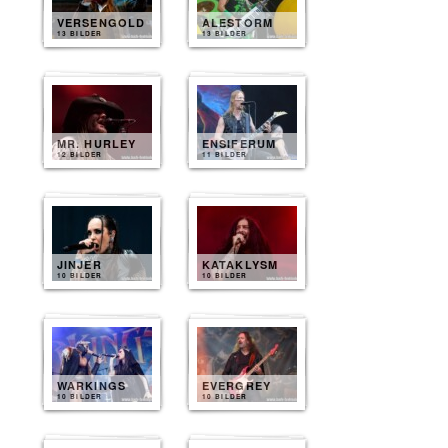
VERSENGOLD
ALESTORM
13 BILDER
13 BILDER
MR. HURLEY
ENSIFERUM
12 BILDER
11 BILDER
JINJER
KATAKLYSM
10 BILDER
10 BILDER
WARKINGS
EVERGREY
10 BILDER
10 BILDER