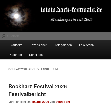
Zum
Zum
Musikmagazin seit 2005
primären
sekundären
Inhalt
Inhalt
springen
springen
DARK-FESTIVALS.DE
Suchen
Hauptmenü
Startseite
Rezensionen
Fotogalerien
Foto-Archiv
Kalender
Sonstiges
SCHLAGWORTARCHIV:
ENSIFERUM
Rockharz Festival 2026 –
Festivalbericht
Veröffentlicht am
10. Juli 2026
von
Sven Bähr