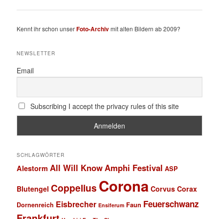
Kennt ihr schon unser
Foto-Archiv
mit alten Bildern ab 2009?
NEWSLETTER
Email
Subscribing I accept the privacy rules of this site
SCHLAGWÖRTER
All Will Know
Amphi Festival
Alestorm
ASP
Corona
Coppelius
Blutengel
Corvus Corax
Feuerschwanz
Eisbrecher
Faun
Dornenreich
Ensiferum
Frankfurt