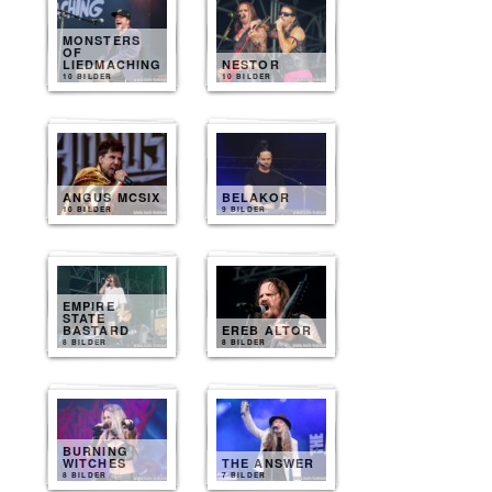
MONSTERS
OF
LIEDMACHING
NESTOR
10 BILDER
10 BILDER
ANGUS MCSIX
BELAKOR
10 BILDER
9 BILDER
EMPIRE
STATE
BASTARD
EREB ALTOR
8 BILDER
8 BILDER
BURNING
WITCHES
THE ANSWER
8 BILDER
7 BILDER