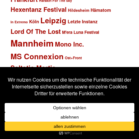
Harakiri For The Sky
Hexentanz Festival
Hämatom
Hildesheim
Leipzig
Köln
Letzte Instanz
In Extremo
Lord Of The Lost
M'era Luna Festival
Mannheim
Mono Inc.
MS Connexion
Ost+Front
Saltatio Mortis
Solar Fake
Schlachthof
Schandmaul
Statistik
Stahlmann
Subway to Sally
Super Schwarzes Mannheim
Tanzbrunnen
Wacken
Tanzwut
Unzucht
Wacken Open Air
Wave Gotik Treffen
Welle:Erdball
Wiesbaden
Xandria