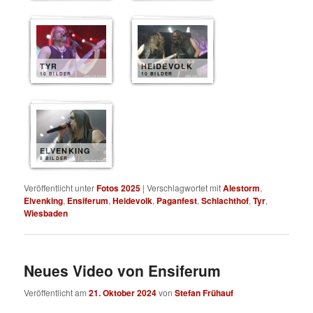
TYR
HEIDEVOLK
10 BILDER
10 BILDER
ELVENKING
8 BILDER
Veröffentlicht unter
Fotos 2025
|
Verschlagwortet mit
Alestorm
,
Elvenking
,
Ensiferum
,
Heidevolk
,
Paganfest
,
Schlachthof
,
Tyr
,
Wiesbaden
Neues Video von Ensiferum
Veröffentlicht am
21. Oktober 2024
von
Stefan Frühauf