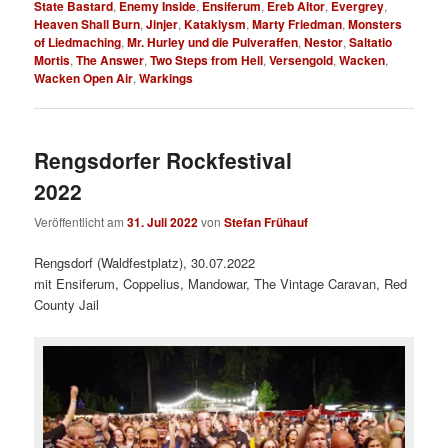
State Bastard
,
Enemy Inside
,
Ensiferum
,
Ereb Altor
,
Evergrey
,
Heaven Shall Burn
,
Jinjer
,
Kataklysm
,
Marty Friedman
,
Monsters
of Liedmaching
,
Mr. Hurley und die Pulveraffen
,
Nestor
,
Saltatio
Mortis
,
The Answer
,
Two Steps from Hell
,
Versengold
,
Wacken
,
Wacken Open Air
,
Warkings
Rengsdorfer Rockfestival
2022
Veröffentlicht am
31. Juli 2022
von
Stefan Frühauf
Rengsdorf (Waldfestplatz), 30.07.2022
mit Ensiferum, Coppelius, Mandowar, The Vintage Caravan, Red
County Jail