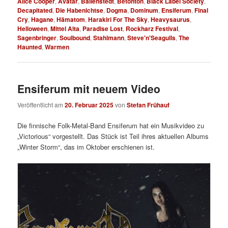
Alice Cooper
,
Avatar
,
Ballenstedt
,
Betonton
,
Black Label Society
,
Decapitated
,
Die Habenichtse
,
Dogma
,
Dominum
,
Ensiferum
,
Final
Cry
,
Hagane
,
Hämatom
,
Harakiri For The Sky
,
Heavysaurus
,
Helloween
,
Mittel Alta
,
Paradise Lost
,
Rockharz Festival
,
Sagenbringer
,
Soulbound
,
Stahlmann
,
Steve'n'Seagulls
,
The
Haunted
,
Warmen
Ensiferum mit neuem Video
Veröffentlicht am
20. Februar 2025
von
Stefan Frühauf
Die finnische Folk-Metal-Band Ensiferum hat ein Musikvideo zu
„Victorious“ vorgestellt. Das Stück ist Teil ihres aktuellen Albums
„Winter Storm“, das im Oktober erschienen ist.