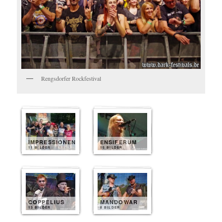
Rengsdorfer Rockfestival
IMPRESSIONEN
ENSIFERUM
11 BILDER
15 BILDER
COPPELIUS
MANDOWAR
13 BILDER
8 BILDER