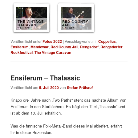
THE VINTAGE
RED COUNTY
CARAVAN
JAIL
7 BILDER
5 BILDER
Veröffentlicht unter
Fotos 2022
|
Verschlagwortet mit
Coppelius
,
Ensiferum
,
Mandowar
,
Red County Jail
,
Rengsdorf
,
Rengsdorfer
Rockfestival
,
The Vintage Caravan
Ensiferum – Thalassic
Veröffentlicht am
5. Juli 2020
von
Stefan Frühauf
Knapp drei Jahre nach „Two Paths“ steht das nächste Album von
Ensiferum in den Startlöchern. Es trägt den Titel „Thalassic“ und
ist ab dem 10. Juli erhältlich.
Was die finnische Folk-Metal-Band dieses Mal abliefert, erfahrt
ihr in dieser Rezension.