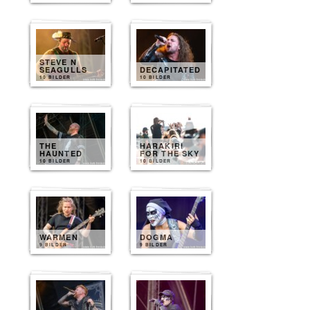
STEVE N
SEAGULLS
DECAPITATED
10 BILDER
10 BILDER
THE
HARAKIRI
HAUNTED
FOR THE SKY
10 BILDER
10 BILDER
WARMEN
DOGMA
9 BILDER
9 BILDER