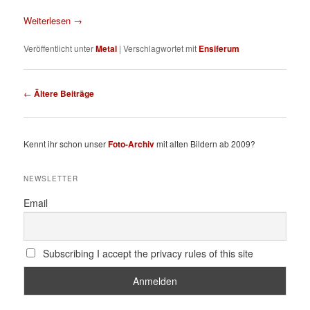
Weiterlesen
→
Veröffentlicht unter
Metal
|
Verschlagwortet mit
Ensiferum
Beitragsnavigation
←
Ältere Beiträge
Kennt ihr schon unser
Foto-Archiv
mit alten Bildern ab 2009?
NEWSLETTER
Email
Subscribing I accept the privacy rules of this site