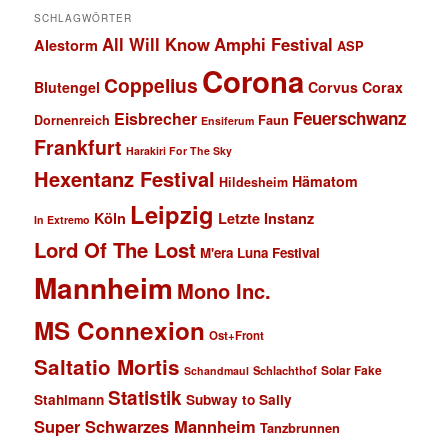
SCHLAGWÖRTER
All Will Know
Amphi Festival
Alestorm
ASP
Corona
Coppelius
Blutengel
Corvus Corax
Feuerschwanz
Eisbrecher
Faun
Dornenreich
Ensiferum
Frankfurt
Harakiri For The Sky
Hexentanz Festival
Hämatom
Hildesheim
Leipzig
Köln
Letzte Instanz
In Extremo
Lord Of The Lost
M'era Luna Festival
Mannheim
Mono Inc.
MS Connexion
Ost+Front
Saltatio Mortis
Solar Fake
Schlachthof
Schandmaul
Statistik
Stahlmann
Subway to Sally
Super Schwarzes Mannheim
Tanzbrunnen