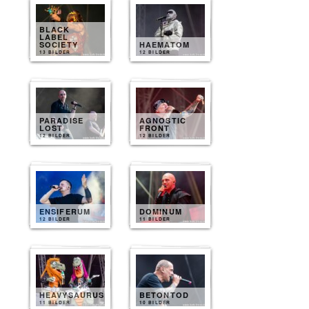
BLACK
LABEL
SOCIETY
HAEMATOM
13 BILDER
12 BILDER
PARADISE
AGNOSTIC
LOST
FRONT
12 BILDER
12 BILDER
ENSIFERUM
DOMINUM
12 BILDER
11 BILDER
HEAVYSAURUS
BETONTOD
11 BILDER
10 BILDER