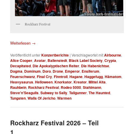
Rockharz Festival
Weiterlesen
→
Veröffentlicht unter
Konzertberichte
|
Verschlagwortet mit
Airbourne
,
Alice Cooper
,
Avatar
,
Ballenstedt
,
Black Label Society
,
Crypta
,
Decapitated
,
Die Apokalyptischen Reiter
,
Die Habenichtse
,
Dogma
,
Dominum
,
Doro
,
Drone
,
Emperor
,
Ensiferum
,
Feuerschwanz
,
Final Cry
,
Finntroll
,
Hagane
,
Haggefugg
,
Hämatom
,
Heavysaurus
,
Helloween
,
Knorkator
,
Kreator
,
Mittel Alta
,
Rauhbein
,
Rockharz Festival
,
Rodeo 5000
,
Stahlmann
,
Steve'n'Seagulls
,
Subway to Sally
,
Tailgunner
,
The Haunted
,
Tungsten
,
Walls Of Jericho
,
Warmen
Rockharz Festival 2026 – Teil
1