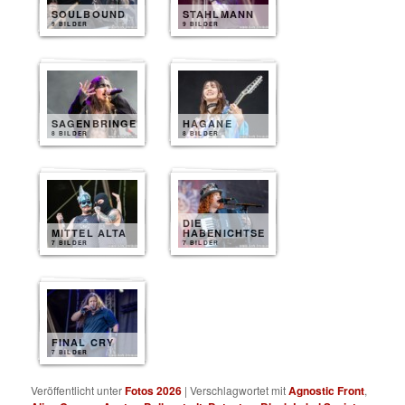
SOULBOUND
STAHLMANN
9 BILDER
9 BILDER
SAGENBRINGER
HAGANE
8 BILDER
8 BILDER
DIE
MITTEL ALTA
HABENICHTSE
7 BILDER
7 BILDER
FINAL CRY
7 BILDER
Veröffentlicht unter
Fotos 2026
|
Verschlagwortet mit
Agnostic Front
,