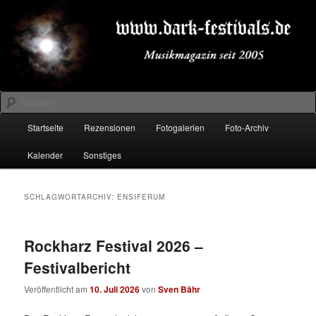
Zum
Zum
Musikmagazin seit 2005
primären
sekundären
Inhalt
Inhalt
springen
springen
DARK-FESTIVALS.DE
Suchen
Hauptmenü
Startseite
Rezensionen
Fotogalerien
Foto-Archiv
Kalender
Sonstiges
SCHLAGWORTARCHIV:
ENSIFERUM
Rockharz Festival 2026 –
Festivalbericht
Veröffentlicht am
10. Juli 2026
von
Sven Bähr