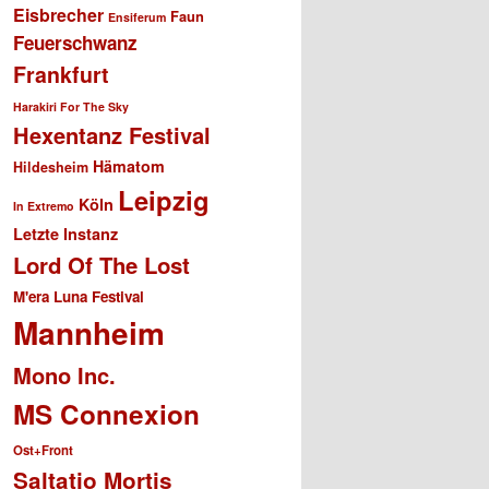
Eisbrecher
Faun
Ensiferum
Feuerschwanz
Frankfurt
Harakiri For The Sky
Hexentanz Festival
Hämatom
Hildesheim
Leipzig
Köln
In Extremo
Letzte Instanz
Lord Of The Lost
M'era Luna Festival
Mannheim
Mono Inc.
MS Connexion
Ost+Front
Saltatio Mortis