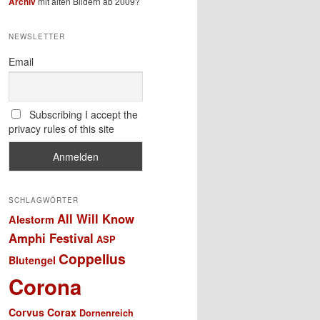
Archiv
mit alten Bildern ab 2009?
NEWSLETTER
Email
Subscribing I accept the
privacy rules of this site
SCHLAGWÖRTER
All Will Know
Alestorm
Amphi Festival
ASP
Coppelius
Blutengel
Corona
Corvus Corax
Dornenreich