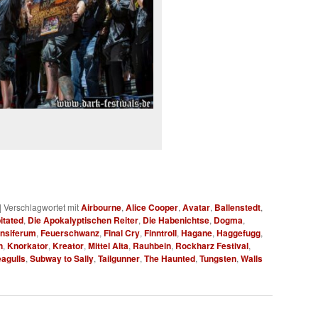
|
Verschlagwortet mit
Airbourne
,
Alice Cooper
,
Avatar
,
Ballenstedt
,
itated
,
Die Apokalyptischen Reiter
,
Die Habenichtse
,
Dogma
,
nsiferum
,
Feuerschwanz
,
Final Cry
,
Finntroll
,
Hagane
,
Haggefugg
,
n
,
Knorkator
,
Kreator
,
Mittel Alta
,
Rauhbein
,
Rockharz Festival
,
eagulls
,
Subway to Sally
,
Tailgunner
,
The Haunted
,
Tungsten
,
Walls