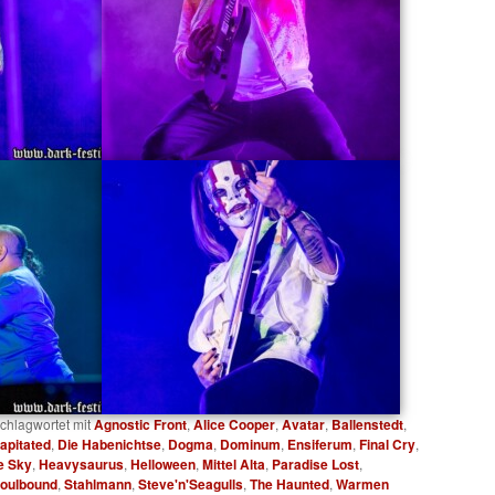
chlagwortet mit
Agnostic Front
,
Alice Cooper
,
Avatar
,
Ballenstedt
,
apitated
,
Die Habenichtse
,
Dogma
,
Dominum
,
Ensiferum
,
Final Cry
,
e Sky
,
Heavysaurus
,
Helloween
,
Mittel Alta
,
Paradise Lost
,
oulbound
,
Stahlmann
,
Steve'n'Seagulls
,
The Haunted
,
Warmen