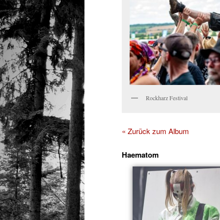
Rockharz Festival
« Zurück zum Album
Haematom