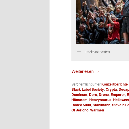
Rockharz Festival
Weiterlesen
→
Veröffentlicht unter
Konzertberichte
Black Label Society
,
Crypta
,
Decap
Dominum
,
Doro
,
Drone
,
Emperor
,
E
Hämatom
,
Heavysaurus
,
Hellowee
Rodeo 5000
,
Stahlmann
,
Steve'n'S
Of Jericho
,
Warmen