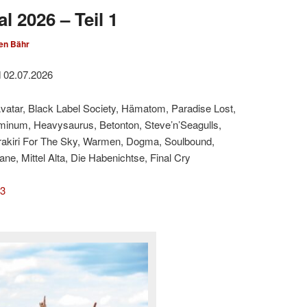
l 2026 – Teil 1
en Bähr
d 02.07.2026
Avatar, Black Label Society, Hämatom, Paradise Lost,
minum, Heavysaurus, Betonton, Steve’n’Seagulls,
rakiri For The Sky, Warmen, Dogma, Soulbound,
e, Mittel Alta, Die Habenichtse, Final Cry
 3