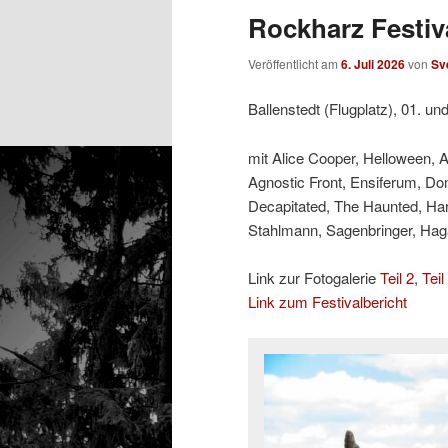
Rockharz Festiva
Veröffentlicht am
6. Juli 2026
von
Sv
Ballenstedt (Flugplatz), 01. un
mit Alice Cooper, Helloween, 
Agnostic Front, Ensiferum, Do
Decapitated, The Haunted, Ha
Stahlmann, Sagenbringer, Hagan
Link zur Fotogalerie
Teil 2
,
Teil
Link zum Festivalbericht