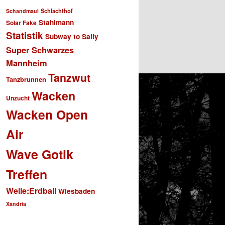
Schlachthof
Schandmaul
Stahlmann
Solar Fake
Statistik
Subway to Sally
Super Schwarzes
Mannheim
Tanzwut
Tanzbrunnen
Wacken
Unzucht
Wacken Open
Air
Wave Gotik
Treffen
Welle:Erdball
Wiesbaden
Xandria