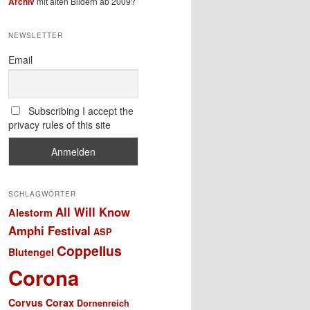
Archiv
mit alten Bildern ab 2009?
NEWSLETTER
Email
Subscribing I accept the
privacy rules of this site
SCHLAGWÖRTER
All Will Know
Alestorm
Amphi Festival
ASP
Coppelius
Blutengel
Corona
Corvus Corax
Dornenreich