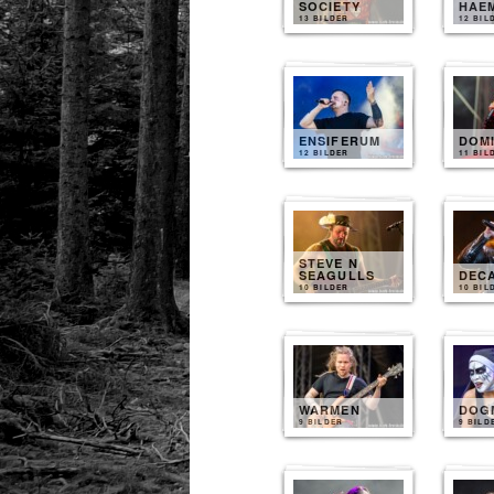
SOCIETY
HAE
13 BILDER
12 BIL
ENSIFERUM
DOM
12 BILDER
11 BIL
STEVE N
SEAGULLS
DEC
10 BILDER
10 BIL
WARMEN
DOG
9 BILDER
9 BILD