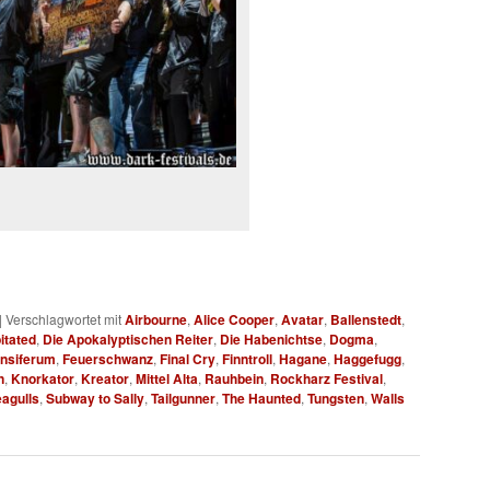
|
Verschlagwortet mit
Airbourne
,
Alice Cooper
,
Avatar
,
Ballenstedt
,
itated
,
Die Apokalyptischen Reiter
,
Die Habenichtse
,
Dogma
,
nsiferum
,
Feuerschwanz
,
Final Cry
,
Finntroll
,
Hagane
,
Haggefugg
,
n
,
Knorkator
,
Kreator
,
Mittel Alta
,
Rauhbein
,
Rockharz Festival
,
eagulls
,
Subway to Sally
,
Tailgunner
,
The Haunted
,
Tungsten
,
Walls