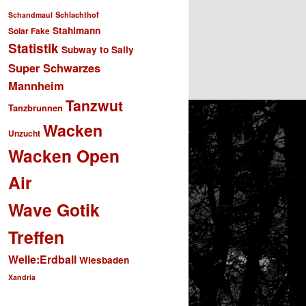
Schlachthof
Schandmaul
Stahlmann
Solar Fake
Statistik
Subway to Sally
Super Schwarzes
Mannheim
Tanzwut
Tanzbrunnen
Wacken
Unzucht
Wacken Open
Air
Wave Gotik
Treffen
Welle:Erdball
Wiesbaden
Xandria