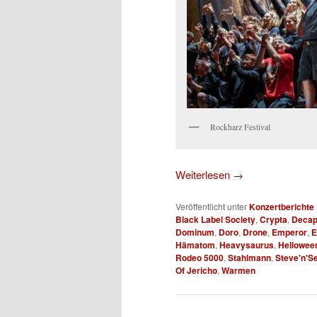
Rockharz Festival
Weiterlesen
→
Veröffentlicht unter
Konzertberichte
Black Label Society
,
Crypta
,
Decap
Dominum
,
Doro
,
Drone
,
Emperor
,
E
Hämatom
,
Heavysaurus
,
Hellowee
Rodeo 5000
,
Stahlmann
,
Steve'n'S
Of Jericho
,
Warmen