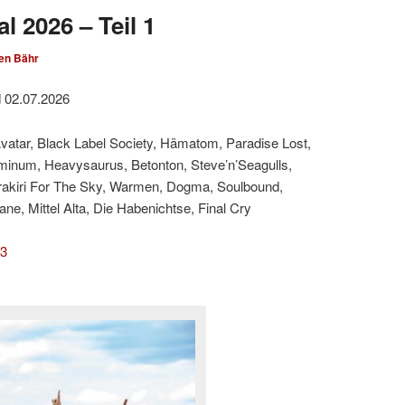
l 2026 – Teil 1
en Bähr
d 02.07.2026
Avatar, Black Label Society, Hämatom, Paradise Lost,
minum, Heavysaurus, Betonton, Steve’n’Seagulls,
rakiri For The Sky, Warmen, Dogma, Soulbound,
e, Mittel Alta, Die Habenichtse, Final Cry
 3