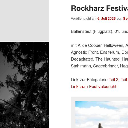
Rockharz Festiva
Veröffentlicht am
6. Juli 2026
von
Sv
Ballenstedt (Flugplatz), 01. un
mit Alice Cooper, Helloween, 
Agnostic Front, Ensiferum, Do
Decapitated, The Haunted, Ha
Stahlmann, Sagenbringer, Hagan
Link zur Fotogalerie
Teil 2
,
Teil
Link zum Festivalbericht