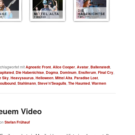
DIE
ANE
MITTEL ALTA
HABENICHTSE
ER
7 BILDER
7 BILDER
chlagwortet mit
Agnostic Front
,
Alice Cooper
,
Avatar
,
Ballenstedt
,
apitated
,
Die Habenichtse
,
Dogma
,
Dominum
,
Ensiferum
,
Final Cry
,
e Sky
,
Heavysaurus
,
Helloween
,
Mittel Alta
,
Paradise Lost
,
oulbound
,
Stahlmann
,
Steve'n'Seagulls
,
The Haunted
,
Warmen
neuem Video
on
Stefan Frühauf