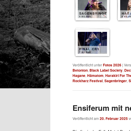
SAGENBRINGER
HAG
8 BILDER
8 BILD
FINAL CRY
7 BILDER
Veröffentlicht unter
Fotos 2026
|
Vers
Betonton
,
Black Label Society
,
Dec
Hagane
,
Hämatom
,
Harakiri For Th
Rockharz Festival
,
Sagenbringer
,
S
Ensiferum mit 
Veröffentlicht am
20. Februar 2025
v