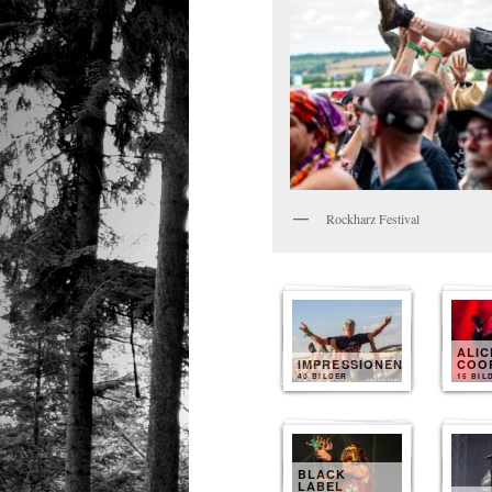
Rockharz Festival
ALIC
IMPRESSIONEN
COO
40 BILDER
15 BIL
BLACK
LABEL