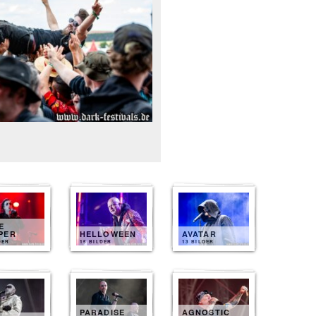
E
PER
HELLOWEEN
AVATAR
DER
15 BILDER
13 BILDER
PARADISE
AGNOSTIC