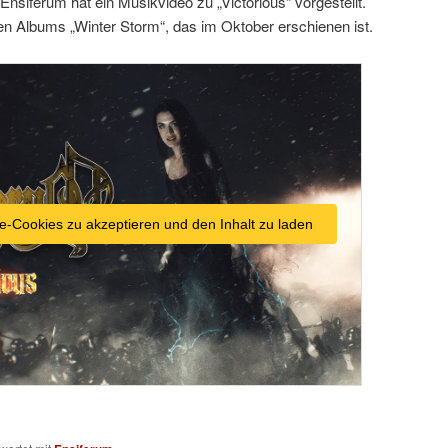
Ensiferum hat ein Musikvideo zu „Victorious“ vorgestellt.
llen Albums „Winter Storm“, das im Oktober erschienen ist.
e-Cookies zu akzeptieren und den Inhalt zu laden