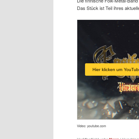
Die finnische Folk-Metal-Band 
Das Stück ist Teil ihres aktue
Hier klicken um YouTub
Video: youtube.com