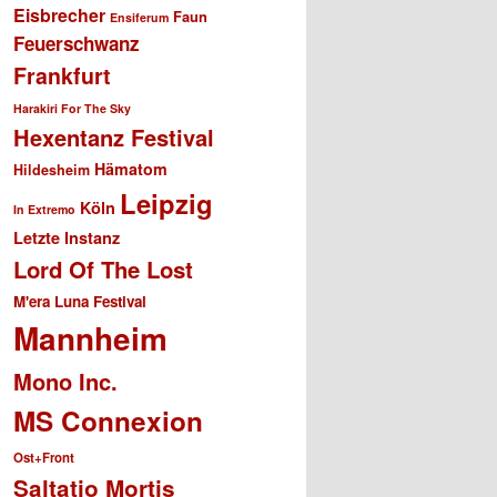
Eisbrecher
Faun
Ensiferum
Feuerschwanz
Frankfurt
Harakiri For The Sky
Hexentanz Festival
Hämatom
Hildesheim
Leipzig
Köln
In Extremo
Letzte Instanz
Lord Of The Lost
M'era Luna Festival
Mannheim
Mono Inc.
MS Connexion
Ost+Front
Saltatio Mortis