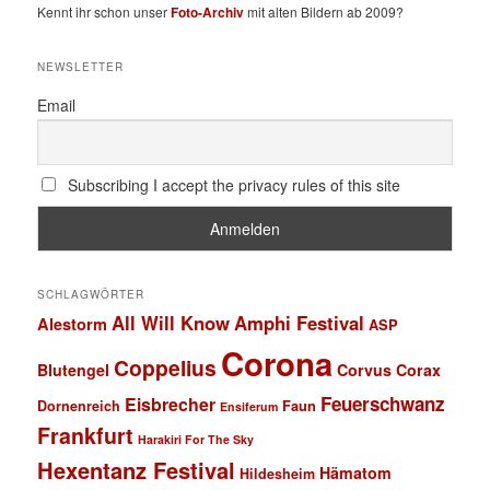
Kennt ihr schon unser
Foto-Archiv
mit alten Bildern ab 2009?
NEWSLETTER
Email
Subscribing I accept the privacy rules of this site
SCHLAGWÖRTER
All Will Know
Amphi Festival
Alestorm
ASP
Corona
Coppelius
Blutengel
Corvus Corax
Feuerschwanz
Eisbrecher
Faun
Dornenreich
Ensiferum
Frankfurt
Harakiri For The Sky
Hexentanz Festival
Hämatom
Hildesheim