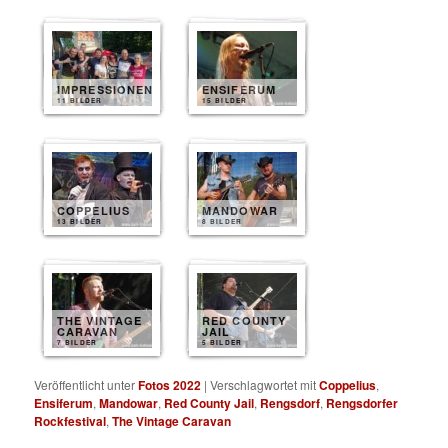
IMPRESSIONEN
ENSIFERUM
11 BILDER
15 BILDER
COPPELIUS
MANDOWAR
13 BILDER
8 BILDER
THE VINTAGE
RED COUNTY
CARAVAN
JAIL
7 BILDER
5 BILDER
Veröffentlicht unter
Fotos 2022
|
Verschlagwortet mit
Coppelius
,
Ensiferum
,
Mandowar
,
Red County Jail
,
Rengsdorf
,
Rengsdorfer
Rockfestival
,
The Vintage Caravan