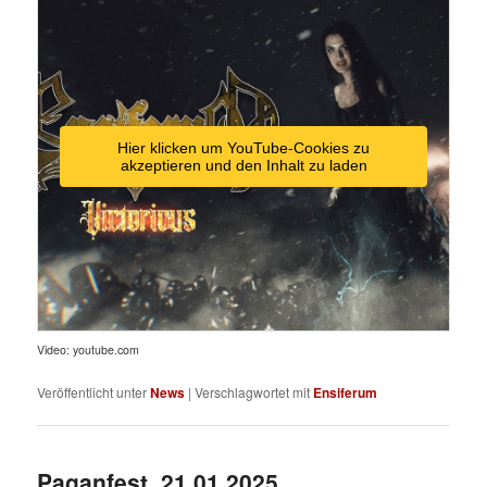
Hier klicken um YouTube-Cookies zu
akzeptieren und den Inhalt zu laden
Video: youtube.com
Veröffentlicht unter
News
|
Verschlagwortet mit
Ensiferum
Paganfest, 21.01.2025