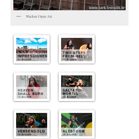
Wacken Open Air
TWO STEPS
IMPRESSIONEN
FROM HELL
25 BILDER
15 BILDER
HEAVEN
SALTATIO
SHALL BURN
MORTIS
13 BILDER
13 BILDER
VERSENGOLD
ALESTORM
13 BILDER
13 BILDER