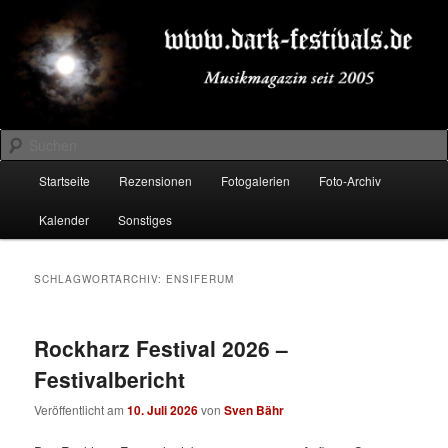
Zum
Zum
Musikmagazin seit 2005
primären
sekundären
Inhalt
Inhalt
springen
springen
DARK-FESTIVALS.DE
Suchen
Hauptmenü
Startseite
Rezensionen
Fotogalerien
Foto-Archiv
Kalender
Sonstiges
SCHLAGWORTARCHIV:
ENSIFERUM
Rockharz Festival 2026 –
Festivalbericht
Veröffentlicht am
10. Juli 2026
von
Sven Bähr