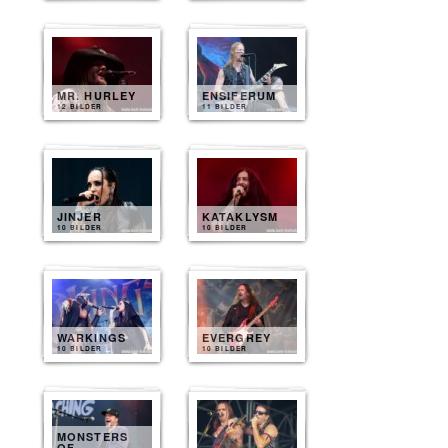
MR. HURLEY
ENSIFERUM
12 BILDER
11 BILDER
JINJER
KATAKLYSM
10 BILDER
10 BILDER
WARKINGS
EVERGREY
10 BILDER
10 BILDER
MONSTERS
OF