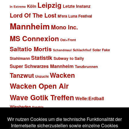
Leipzig
Köln
Letzte Instanz
In Extremo
Lord Of The Lost
M'era Luna Festival
Mannheim
Mono Inc.
MS Connexion
Ost+Front
Saltatio Mortis
Solar Fake
Schlachthof
Schandmaul
Statistik
Stahlmann
Subway to Sally
Super Schwarzes Mannheim
Tanzbrunnen
Wacken
Tanzwut
Unzucht
Wacken Open Air
Wave Gotik Treffen
Welle:Erdball
Wiesbaden
Xandria
Impressum