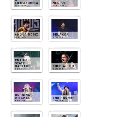
LIEDMACHING
NESTOR
10 BILDER
10 BILDER
ANGUS MCSIX
BELAKOR
10 BILDER
9 BILDER
EMPIRE
STATE
BASTARD
EREB ALTOR
8 BILDER
8 BILDER
BURNING
WITCHES
THE ANSWER
8 BILDER
7 BILDER