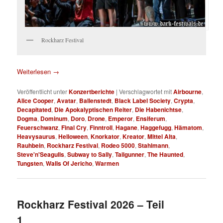
Rockharz Festival
Weiterlesen
→
Veröffentlicht unter
Konzertberichte
|
Verschlagwortet mit
Airbourne
,
Alice Cooper
,
Avatar
,
Ballenstedt
,
Black Label Society
,
Crypta
,
Decapitated
,
Die Apokalyptischen Reiter
,
Die Habenichtse
,
Dogma
,
Dominum
,
Doro
,
Drone
,
Emperor
,
Ensiferum
,
Feuerschwanz
,
Final Cry
,
Finntroll
,
Hagane
,
Haggefugg
,
Hämatom
,
Heavysaurus
,
Helloween
,
Knorkator
,
Kreator
,
Mittel Alta
,
Rauhbein
,
Rockharz Festival
,
Rodeo 5000
,
Stahlmann
,
Steve'n'Seagulls
,
Subway to Sally
,
Tailgunner
,
The Haunted
,
Tungsten
,
Walls Of Jericho
,
Warmen
Rockharz Festival 2026 – Teil
1