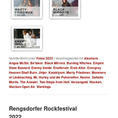
MARTY
BLACK
FRIEDMAN
MIRRORS
7 BILDER
7 BILDER
ENEMY
INSIDE
7 BILDER
Veröffentlicht unter
Fotos 2023
|
Verschlagwortet mit
Alestorm
,
Angus McSix
,
Be'lakor
,
Black Mirrors
,
Burning Witches
,
Empire
State Bastard
,
Enemy Inside
,
Ensiferum
,
Ereb Altor
,
Evergrey
,
Heaven Shall Burn
,
Jinjer
,
Kataklysm
,
Marty Friedman
,
Monsters
of Liedmaching
,
Mr. Hurley und die Pulveraffen
,
Nestor
,
Saltatio
Mortis
,
The Answer
,
Two Steps from Hell
,
Versengold
,
Wacken
,
Wacken Open Air
,
Warkings
Rengsdorfer Rockfestival
2022