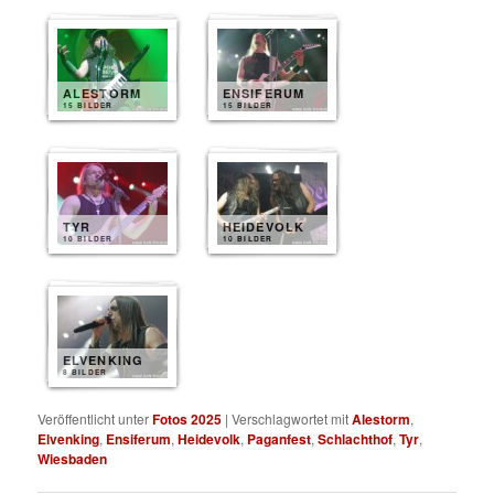
ALESTORM
ENSIFERUM
15 BILDER
15 BILDER
TYR
HEIDEVOLK
10 BILDER
10 BILDER
ELVENKING
8 BILDER
Veröffentlicht unter
Fotos 2025
|
Verschlagwortet mit
Alestorm
,
Elvenking
,
Ensiferum
,
Heidevolk
,
Paganfest
,
Schlachthof
,
Tyr
,
Wiesbaden