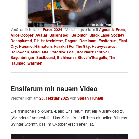
Veröffentlicht unter
Fotos 2026
|
Verschlagwortet mit
Agnostic Front
,
Alice Cooper
,
Avatar
,
Ballenstedt
,
Betonton
,
Black Label Society
,
Decapitated
,
Die Habenichtse
,
Dogma
,
Dominum
,
Ensiferum
,
Final
Cry
,
Hagane
,
Hämatom
,
Harakiri For The Sky
,
Heavysaurus
,
Helloween
,
Mittel Alta
,
Paradise Lost
,
Rockharz Festival
,
Sagenbringer
,
Soulbound
,
Stahlmann
,
Steve'n'Seagulls
,
The
Haunted
,
Warmen
Ensiferum mit neuem Video
Veröffentlicht am
20. Februar 2025
von
Stefan Frühauf
Die finnische Folk-Metal-Band Ensiferum hat ein Musikvideo zu
„Victorious“ vorgestellt. Das Stück ist Teil ihres aktuellen Albums
„Winter Storm“, das im Oktober erschienen ist.