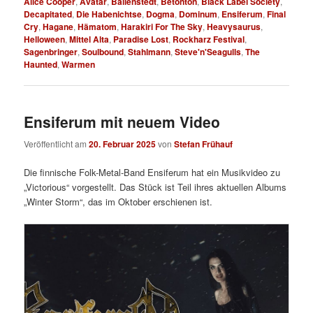
Alice Cooper
,
Avatar
,
Ballenstedt
,
Betonton
,
Black Label Society
,
Decapitated
,
Die Habenichtse
,
Dogma
,
Dominum
,
Ensiferum
,
Final
Cry
,
Hagane
,
Hämatom
,
Harakiri For The Sky
,
Heavysaurus
,
Helloween
,
Mittel Alta
,
Paradise Lost
,
Rockharz Festival
,
Sagenbringer
,
Soulbound
,
Stahlmann
,
Steve'n'Seagulls
,
The
Haunted
,
Warmen
Ensiferum mit neuem Video
Veröffentlicht am
20. Februar 2025
von
Stefan Frühauf
Die finnische Folk-Metal-Band Ensiferum hat ein Musikvideo zu
„Victorious“ vorgestellt. Das Stück ist Teil ihres aktuellen Albums
„Winter Storm“, das im Oktober erschienen ist.