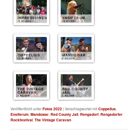
IMPRESSIONEN
ENSIFERUM
11 BILDER
15 BILDER
COPPELIUS
MANDOWAR
13 BILDER
8 BILDER
THE VINTAGE
RED COUNTY
CARAVAN
JAIL
7 BILDER
5 BILDER
Veröffentlicht unter
Fotos 2022
|
Verschlagwortet mit
Coppelius
,
Ensiferum
,
Mandowar
,
Red County Jail
,
Rengsdorf
,
Rengsdorfer
Rockfestival
,
The Vintage Caravan