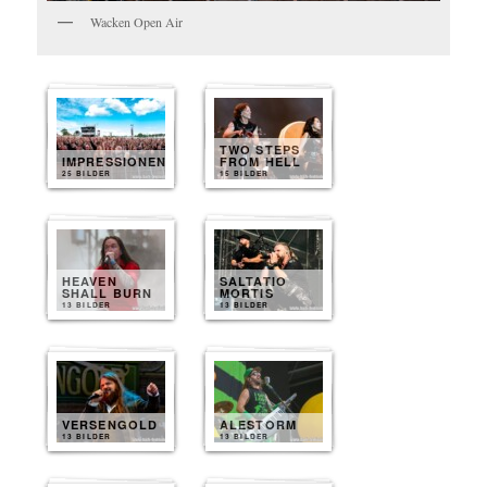
Wacken Open Air
TWO STEPS
IMPRESSIONEN
FROM HELL
25 BILDER
15 BILDER
HEAVEN
SALTATIO
SHALL BURN
MORTIS
13 BILDER
13 BILDER
VERSENGOLD
ALESTORM
13 BILDER
13 BILDER