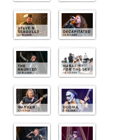
STEVE N
SEAGULLS
DECAPITATED
10 BILDER
10 BILDER
THE
HARAKIRI
HAUNTED
FOR THE SKY
10 BILDER
10 BILDER
WARMEN
DOGMA
9 BILDER
9 BILDER