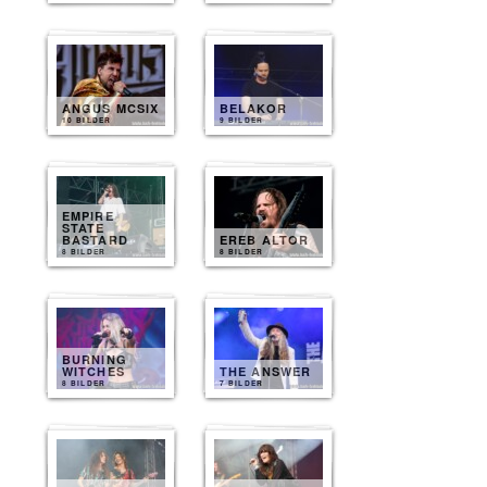
ANGUS MCSIX
BELAKOR
10 BILDER
9 BILDER
EMPIRE
STATE
BASTARD
EREB ALTOR
8 BILDER
8 BILDER
BURNING
WITCHES
THE ANSWER
8 BILDER
7 BILDER