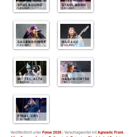
SOULBOUND
STAHLMANN
9 BILDER
9 BILDER
SAGENBRINGER
HAGANE
8 BILDER
8 BILDER
DIE
MITTEL ALTA
HABENICHTSE
7 BILDER
7 BILDER
FINAL CRY
7 BILDER
Veröffentlicht unter
Fotos 2026
|
Verschlagwortet mit
Agnostic Front
,