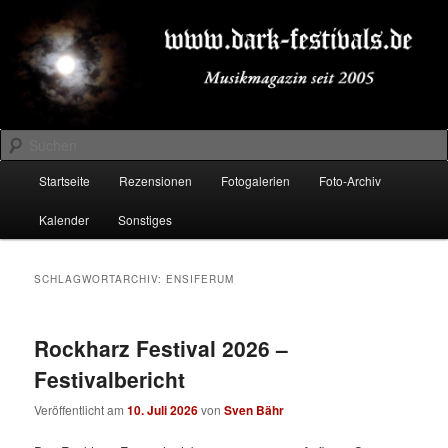
Zum
Zum
Musikmagazin seit 2005
primären
sekundären
Inhalt
Inhalt
springen
springen
DARK-FESTIVALS.DE
Suchen
Hauptmenü
Startseite
Rezensionen
Fotogalerien
Foto-Archiv
Kalender
Sonstiges
SCHLAGWORTARCHIV:
ENSIFERUM
Rockharz Festival 2026 –
Festivalbericht
Veröffentlicht am
10. Juli 2026
von
Sven Bähr