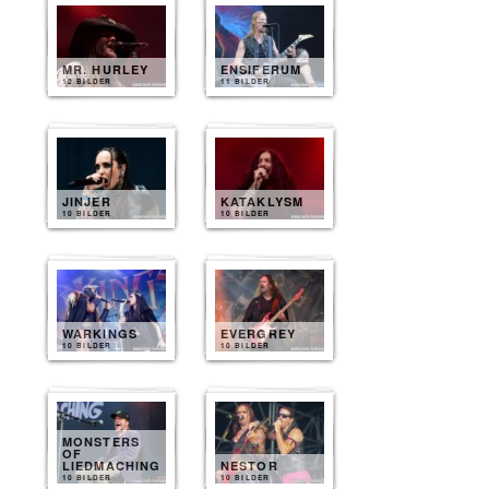
MR. HURLEY
ENSIFERUM
12 BILDER
11 BILDER
JINJER
KATAKLYSM
10 BILDER
10 BILDER
WARKINGS
EVERGREY
10 BILDER
10 BILDER
MONSTERS
OF
LIEDMACHING
NESTOR
10 BILDER
10 BILDER