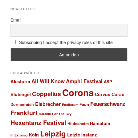
NEWSLETTER
Email
Subscribing I accept the privacy rules of this site
SCHLAGWÖRTER
All Will Know
Amphi Festival
Alestorm
ASP
Corona
Coppelius
Blutengel
Corvus Corax
Feuerschwanz
Eisbrecher
Faun
Dornenreich
Ensiferum
Frankfurt
Harakiri For The Sky
Hexentanz Festival
Hämatom
Hildesheim
Leipzig
Köln
Letzte Instanz
In Extremo