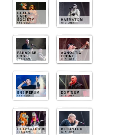
BLACK
LABEL
SOCIETY
HAEMATOM
13 BILDER
12 BILDER
PARADISE
AGNOSTIC
LOST
FRONT
12 BILDER
12 BILDER
ENSIFERUM
DOMINUM
12 BILDER
11 BILDER
HEAVYSAURUS
BETONTOD
11 BILDER
10 BILDER