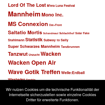
Lord Of The Lost
M'era Luna Festival
Mannheim
Mono Inc.
MS Connexion
Ost+Front
Saltatio Mortis
Solar Fake
Schlachthof
Schandmaul
Statistik
Stahlmann
Subway to Sally
Super Schwarzes Mannheim
Tanzbrunnen
Wacken
Tanzwut
Unzucht
Wacken Open Air
Wave Gotik Treffen
Welle:Erdball
Wiesbaden
Xandria
Impressum