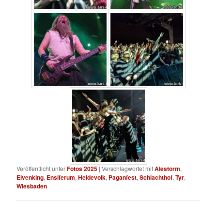
Veröffentlicht unter
Fotos 2025
|
Verschlagwortet mit
Alestorm
,
Elvenking
,
Ensiferum
,
Heidevolk
,
Paganfest
,
Schlachthof
,
Tyr
,
Wiesbaden