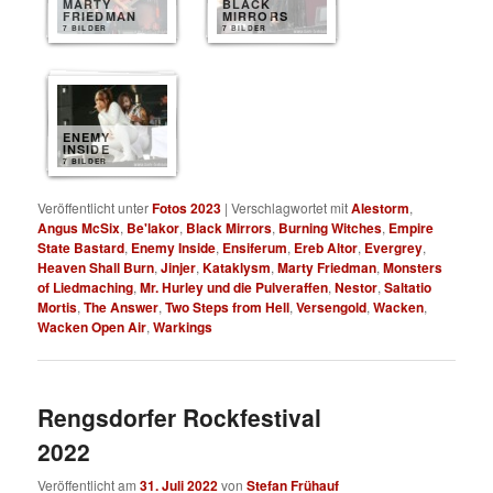
MARTY
BLACK
FRIEDMAN
MIRRORS
7 BILDER
7 BILDER
ENEMY
INSIDE
7 BILDER
Veröffentlicht unter
Fotos 2023
|
Verschlagwortet mit
Alestorm
,
Angus McSix
,
Be'lakor
,
Black Mirrors
,
Burning Witches
,
Empire
State Bastard
,
Enemy Inside
,
Ensiferum
,
Ereb Altor
,
Evergrey
,
Heaven Shall Burn
,
Jinjer
,
Kataklysm
,
Marty Friedman
,
Monsters
of Liedmaching
,
Mr. Hurley und die Pulveraffen
,
Nestor
,
Saltatio
Mortis
,
The Answer
,
Two Steps from Hell
,
Versengold
,
Wacken
,
Wacken Open Air
,
Warkings
Rengsdorfer Rockfestival
2022
Veröffentlicht am
31. Juli 2022
von
Stefan Frühauf