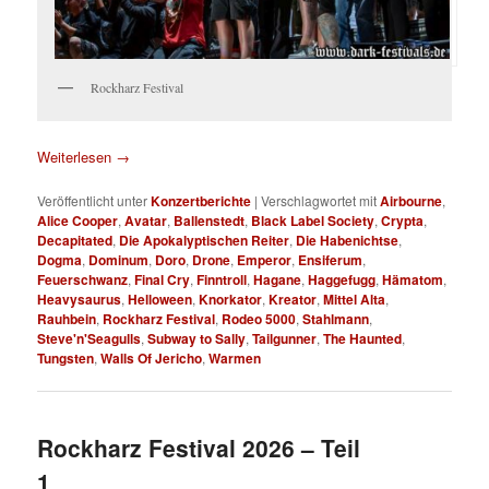
Rockharz Festival
Weiterlesen
→
Veröffentlicht unter
Konzertberichte
|
Verschlagwortet mit
Airbourne
,
Alice Cooper
,
Avatar
,
Ballenstedt
,
Black Label Society
,
Crypta
,
Decapitated
,
Die Apokalyptischen Reiter
,
Die Habenichtse
,
Dogma
,
Dominum
,
Doro
,
Drone
,
Emperor
,
Ensiferum
,
Feuerschwanz
,
Final Cry
,
Finntroll
,
Hagane
,
Haggefugg
,
Hämatom
,
Heavysaurus
,
Helloween
,
Knorkator
,
Kreator
,
Mittel Alta
,
Rauhbein
,
Rockharz Festival
,
Rodeo 5000
,
Stahlmann
,
Steve'n'Seagulls
,
Subway to Sally
,
Tailgunner
,
The Haunted
,
Tungsten
,
Walls Of Jericho
,
Warmen
Rockharz Festival 2026 – Teil
1