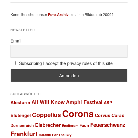
Kennt ihr schon unser
Foto-Archiv
mit alten Bildern ab 2009?
NEWSLETTER
Email
Subscribing I accept the privacy rules of this site
SCHLAGWÖRTER
All Will Know
Amphi Festival
Alestorm
ASP
Corona
Coppelius
Blutengel
Corvus Corax
Feuerschwanz
Eisbrecher
Faun
Dornenreich
Ensiferum
Frankfurt
Harakiri For The Sky