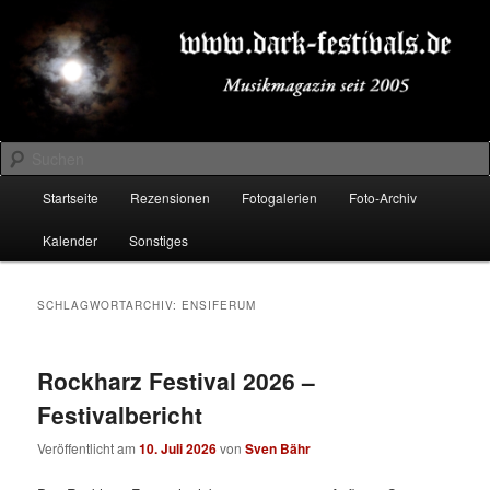
Zum
Zum
Musikmagazin seit 2005
primären
sekundären
Inhalt
Inhalt
springen
springen
DARK-FESTIVALS.DE
Suchen
Hauptmenü
Startseite
Rezensionen
Fotogalerien
Foto-Archiv
Kalender
Sonstiges
SCHLAGWORTARCHIV:
ENSIFERUM
Rockharz Festival 2026 –
Festivalbericht
Veröffentlicht am
10. Juli 2026
von
Sven Bähr