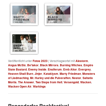
MARTY
BLACK
FRIEDMAN
MIRRORS
7 BILDER
7 BILDER
ENEMY
INSIDE
7 BILDER
Veröffentlicht unter
Fotos 2023
|
Verschlagwortet mit
Alestorm
,
Angus McSix
,
Be'lakor
,
Black Mirrors
,
Burning Witches
,
Empire
State Bastard
,
Enemy Inside
,
Ensiferum
,
Ereb Altor
,
Evergrey
,
Heaven Shall Burn
,
Jinjer
,
Kataklysm
,
Marty Friedman
,
Monsters
of Liedmaching
,
Mr. Hurley und die Pulveraffen
,
Nestor
,
Saltatio
Mortis
,
The Answer
,
Two Steps from Hell
,
Versengold
,
Wacken
,
Wacken Open Air
,
Warkings
Rengsdorfer Rockfestival