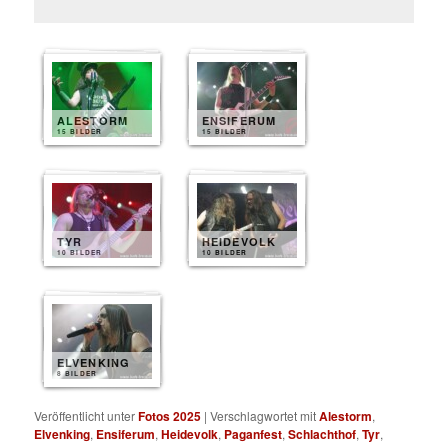
ALESTORM
ENSIFERUM
15 BILDER
15 BILDER
TYR
HEIDEVOLK
10 BILDER
10 BILDER
ELVENKING
8 BILDER
Veröffentlicht unter
Fotos 2025
|
Verschlagwortet mit
Alestorm
,
Elvenking
,
Ensiferum
,
Heidevolk
,
Paganfest
,
Schlachthof
,
Tyr
,