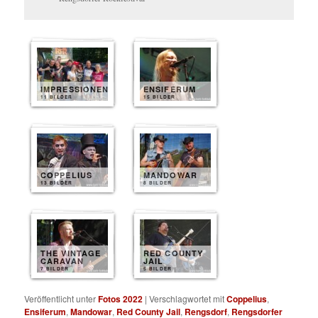
IMPRESSIONEN
ENSIFERUM
11 BILDER
15 BILDER
COPPELIUS
MANDOWAR
13 BILDER
8 BILDER
THE VINTAGE
RED COUNTY
CARAVAN
JAIL
7 BILDER
5 BILDER
Veröffentlicht unter
Fotos 2022
|
Verschlagwortet mit
Coppelius
,
Ensiferum
,
Mandowar
,
Red County Jail
,
Rengsdorf
,
Rengsdorfer