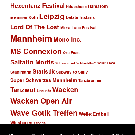
Hexentanz Festival
Hämatom
Hildesheim
Leipzig
Köln
Letzte Instanz
In Extremo
Lord Of The Lost
M'era Luna Festival
Mannheim
Mono Inc.
MS Connexion
Ost+Front
Saltatio Mortis
Solar Fake
Schlachthof
Schandmaul
Statistik
Stahlmann
Subway to Sally
Super Schwarzes Mannheim
Tanzbrunnen
Wacken
Tanzwut
Unzucht
Wacken Open Air
Wave Gotik Treffen
Welle:Erdball
Wiesbaden
Xandria