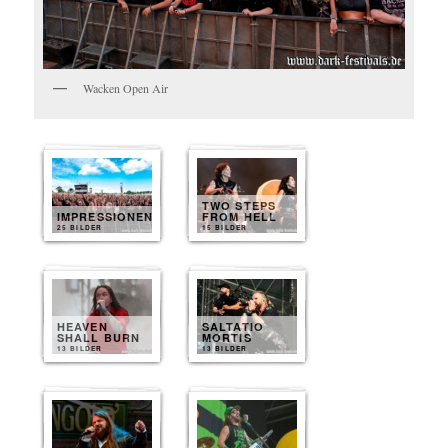
Wacken Open Air
TWO STEPS
IMPRESSIONEN
FROM HELL
25 BILDER
15 BILDER
HEAVEN
SALTATIO
SHALL BURN
MORTIS
13 BILDER
13 BILDER