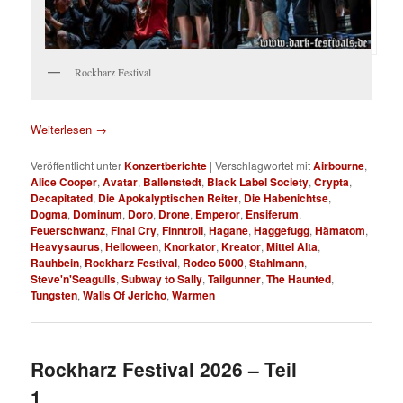
Rockharz Festival
Weiterlesen
→
Veröffentlicht unter
Konzertberichte
|
Verschlagwortet mit
Airbourne
,
Alice Cooper
,
Avatar
,
Ballenstedt
,
Black Label Society
,
Crypta
,
Decapitated
,
Die Apokalyptischen Reiter
,
Die Habenichtse
,
Dogma
,
Dominum
,
Doro
,
Drone
,
Emperor
,
Ensiferum
,
Feuerschwanz
,
Final Cry
,
Finntroll
,
Hagane
,
Haggefugg
,
Hämatom
,
Heavysaurus
,
Helloween
,
Knorkator
,
Kreator
,
Mittel Alta
,
Rauhbein
,
Rockharz Festival
,
Rodeo 5000
,
Stahlmann
,
Steve'n'Seagulls
,
Subway to Sally
,
Tailgunner
,
The Haunted
,
Tungsten
,
Walls Of Jericho
,
Warmen
Rockharz Festival 2026 – Teil
1