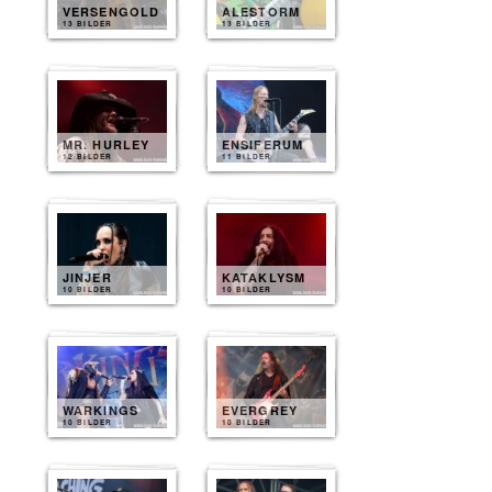
VERSENGOLD
ALESTORM
13 BILDER
13 BILDER
MR. HURLEY
ENSIFERUM
12 BILDER
11 BILDER
JINJER
KATAKLYSM
10 BILDER
10 BILDER
WARKINGS
EVERGREY
10 BILDER
10 BILDER