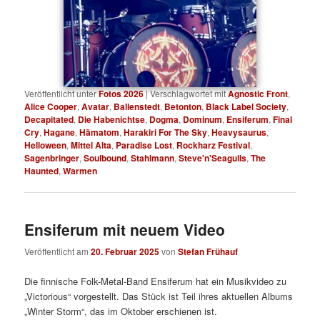
Veröffentlicht unter
Fotos 2026
|
Verschlagwortet mit
Agnostic Front
,
Alice Cooper
,
Avatar
,
Ballenstedt
,
Betonton
,
Black Label Society
,
Decapitated
,
Die Habenichtse
,
Dogma
,
Dominum
,
Ensiferum
,
Final
Cry
,
Hagane
,
Hämatom
,
Harakiri For The Sky
,
Heavysaurus
,
Helloween
,
Mittel Alta
,
Paradise Lost
,
Rockharz Festival
,
Sagenbringer
,
Soulbound
,
Stahlmann
,
Steve'n'Seagulls
,
The
Haunted
,
Warmen
Ensiferum mit neuem Video
Veröffentlicht am
20. Februar 2025
von
Stefan Frühauf
Die finnische Folk-Metal-Band Ensiferum hat ein Musikvideo zu
„Victorious“ vorgestellt. Das Stück ist Teil ihres aktuellen Albums
„Winter Storm“, das im Oktober erschienen ist.