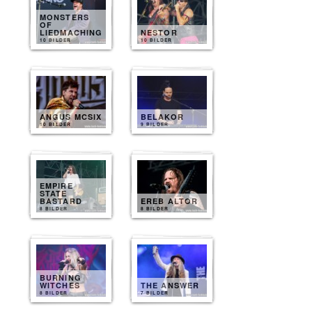
MONSTERS
OF
LIEDMACHING
NESTOR
10 BILDER
10 BILDER
ANGUS MCSIX
BELAKOR
10 BILDER
9 BILDER
EMPIRE
STATE
BASTARD
EREB ALTOR
8 BILDER
8 BILDER
BURNING
WITCHES
THE ANSWER
8 BILDER
7 BILDER