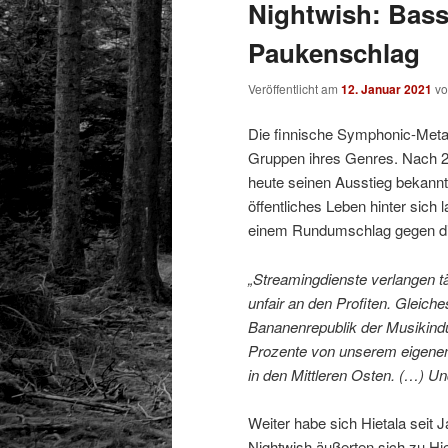
Nightwish: Bass
Paukenschlag
Veröffentlicht am
12. Januar 2021
v
Die finnische Symphonic-Metal
Gruppen ihres Genres. Nach 2
heute seinen Ausstieg bekannt
öffentliches Leben hinter sich
einem Rundumschlag gegen die 
„Streamingdienste verlangen täg
unfair an den Profiten. Gleiches
Bananenrepublik der Musikindu
Prozente von unserem eigenen 
in den Mittleren Osten. (…) Und
Weiter habe sich Hietala seit 
Nightwish äußerten sich zu Hi