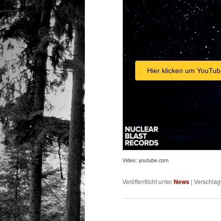
Hier klicken um YouTub
Video: youtube.com
Veröffentlicht unter
News
|
Verschlag