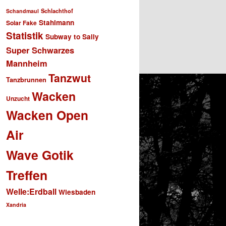
Schlachthof
Schandmaul
Stahlmann
Solar Fake
Statistik
Subway to Sally
Super Schwarzes
Mannheim
Tanzwut
Tanzbrunnen
Wacken
Unzucht
Wacken Open
Air
Wave Gotik
Treffen
Welle:Erdball
Wiesbaden
Xandria