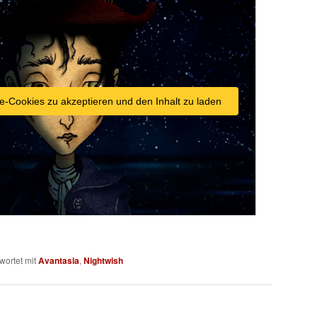
e-Cookies zu akzeptieren und den Inhalt zu laden
wortet mit
Avantasia
,
Nightwish