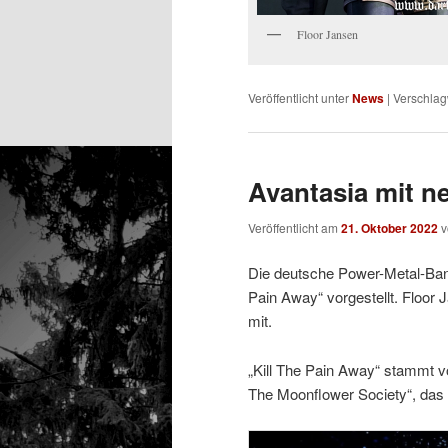
Floor Jansen
Veröffentlicht unter
News
|
Verschlag
Avantasia mit n
Veröffentlicht am
21. Oktober 2022
Die deutsche Power-Metal-Band
Pain Away“ vorgestellt. Floor
mit.
„Kill The Pain Away“ stammt 
The Moonflower Society“, das 