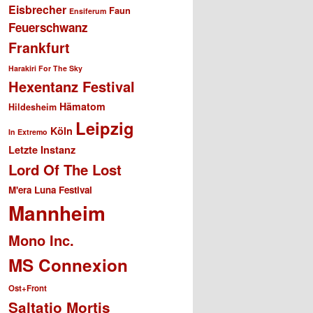
Eisbrecher
Faun
Ensiferum
Feuerschwanz
Frankfurt
Harakiri For The Sky
Hexentanz Festival
Hämatom
Hildesheim
Leipzig
Köln
In Extremo
Letzte Instanz
Lord Of The Lost
M'era Luna Festival
Mannheim
Mono Inc.
MS Connexion
Ost+Front
Saltatio Mortis