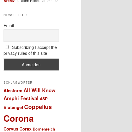
Archiv
mit alten Bildern ab 2009?
NEWSLETTER
Email
Subscribing I accept the
privacy rules of this site
SCHLAGWÖRTER
All Will Know
Alestorm
Amphi Festival
ASP
Coppelius
Blutengel
Corona
Corvus Corax
Dornenreich