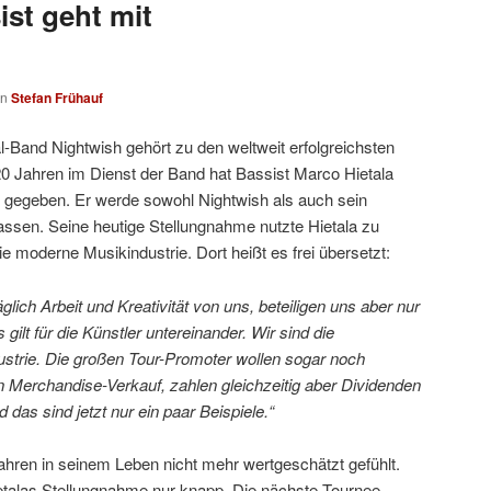
ist geht mit
on
Stefan Frühauf
-Band Nightwish gehört zu den weltweit erfolgreichsten
0 Jahren im Dienst der Band hat Bassist Marco Hietala
 gegeben. Er werde sowohl Nightwish als auch sein
 lassen. Seine heutige Stellungnahme nutzte Hietala zu
moderne Musikindustrie. Dort heißt es frei übersetzt:
lich Arbeit und Kreativität von uns, beteiligen uns aber nur
 gilt für die Künstler untereinander. Wir sind die
strie. Die großen Tour-Promoter wollen sogar noch
Merchandise-Verkauf, zahlen gleichzeitig aber Dividenden
 das sind jetzt nur ein paar Beispiele.“
Jahren in seinem Leben nicht mehr wertgeschätzt gefühlt.
etalas Stellungnahme nur knapp. Die nächste Tournee