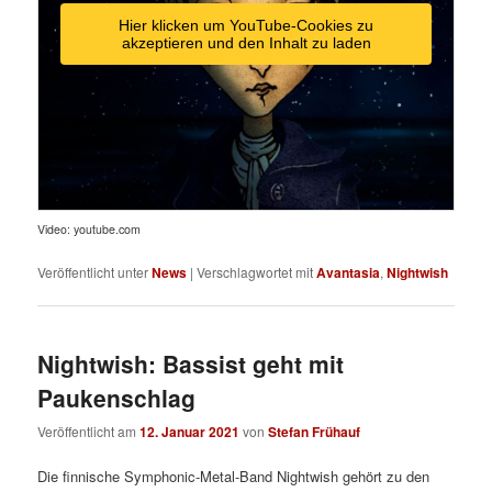
Hier klicken um YouTube-Cookies zu
akzeptieren und den Inhalt zu laden
Video: youtube.com
Veröffentlicht unter
News
|
Verschlagwortet mit
Avantasia
,
Nightwish
Nightwish: Bassist geht mit
Paukenschlag
Veröffentlicht am
12. Januar 2021
von
Stefan Frühauf
Die finnische Symphonic-Metal-Band Nightwish gehört zu den