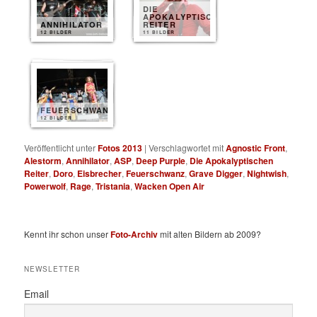
DIE
APOKALYPTISCHEN
ANNIHILATOR
REITER
12 BILDER
11 BILDER
FEUERSCHWANZ
12 BILDER
Veröffentlicht unter
Fotos 2013
|
Verschlagwortet mit
Agnostic Front
,
Alestorm
,
Annihilator
,
ASP
,
Deep Purple
,
Die Apokalyptischen
Reiter
,
Doro
,
Eisbrecher
,
Feuerschwanz
,
Grave Digger
,
Nightwish
,
Powerwolf
,
Rage
,
Tristania
,
Wacken Open Air
Kennt ihr schon unser
Foto-Archiv
mit alten Bildern ab 2009?
NEWSLETTER
Email