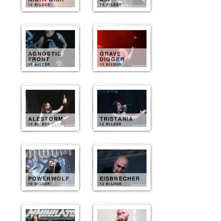
12 BILDER
12 BILDER
AGNOSTIC
GRAVE
FRONT
DIGGER
11 BILDER
12 BILDER
ALESTORM
TRISTANIA
12 BILDER
12 BILDER
POWERWOLF
EISBRECHER
10 BILDER
12 BILDER