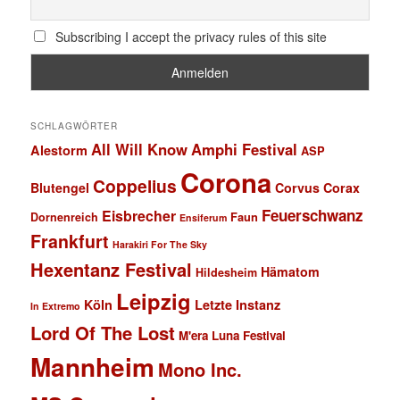
Subscribing I accept the privacy rules of this site
SCHLAGWÖRTER
All Will Know
Amphi Festival
Alestorm
ASP
Corona
Coppelius
Blutengel
Corvus Corax
Feuerschwanz
Eisbrecher
Faun
Dornenreich
Ensiferum
Frankfurt
Harakiri For The Sky
Hexentanz Festival
Hämatom
Hildesheim
Leipzig
Köln
Letzte Instanz
In Extremo
Lord Of The Lost
M'era Luna Festival
Mannheim
Mono Inc.