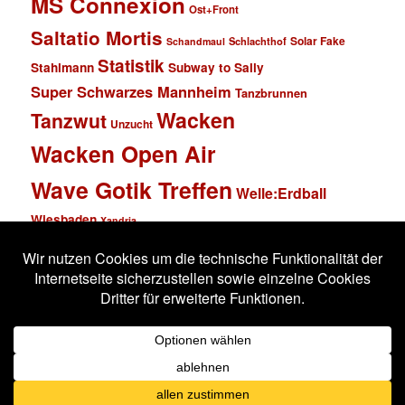
MS Connexion
Ost+Front
Saltatio Mortis
Solar Fake
Schlachthof
Schandmaul
Statistik
Stahlmann
Subway to Sally
Super Schwarzes Mannheim
Tanzbrunnen
Wacken
Tanzwut
Unzucht
Wacken Open Air
Wave Gotik Treffen
Welle:Erdball
Wiesbaden
Xandria
Impressum
Datenschutzerklärung
Stolz präsentiert von WordPress