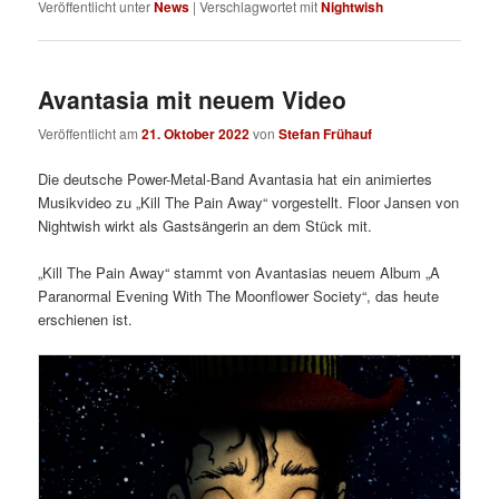
Veröffentlicht unter
News
|
Verschlagwortet mit
Nightwish
Avantasia mit neuem Video
Veröffentlicht am
21. Oktober 2022
von
Stefan Frühauf
Die deutsche Power-Metal-Band Avantasia hat ein animiertes
Musikvideo zu „Kill The Pain Away“ vorgestellt. Floor Jansen von
Nightwish wirkt als Gastsängerin an dem Stück mit.
„Kill The Pain Away“ stammt von Avantasias neuem Album „A
Paranormal Evening With The Moonflower Society“, das heute
erschienen ist.