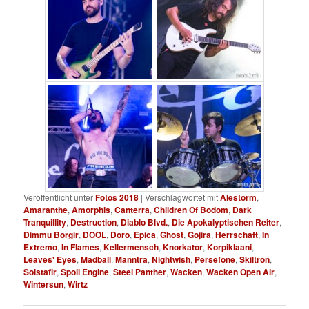
Veröffentlicht unter
Fotos 2018
|
Verschlagwortet mit
Alestorm
,
Amaranthe
,
Amorphis
,
Canterra
,
Children Of Bodom
,
Dark
Tranquillity
,
Destruction
,
Diablo Blvd.
,
Die Apokalyptischen Reiter
,
Dimmu Borgir
,
DOOL
,
Doro
,
Epica
,
Ghost
,
Gojira
,
Herrschaft
,
In
Extremo
,
In Flames
,
Kellermensch
,
Knorkator
,
Korpiklaani
,
Leaves' Eyes
,
Madball
,
Manntra
,
Nightwish
,
Persefone
,
Skiltron
,
Solstafir
,
Spoil Engine
,
Steel Panther
,
Wacken
,
Wacken Open Air
,
Wintersun
,
Wirtz