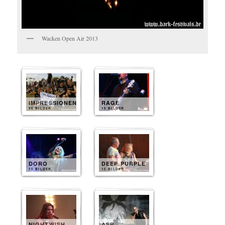
Wacken Open Air 2013
IMPRESSIONEN
RAGE
96 BILDER
15 BILDER
DORO
DEEP PURPLE
15 BILDER
15 BILDER
NIGHTWISH
ASP