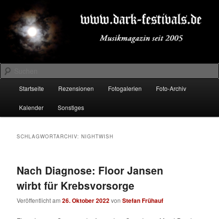
Zum
Zum
Musikmagazin seit 2005
primären
sekundären
Inhalt
Inhalt
springen
springen
DARK-FESTIVALS.DE
Suchen
Hauptmenü
Startseite
Rezensionen
Fotogalerien
Foto-Archiv
Kalender
Sonstiges
SCHLAGWORTARCHIV:
NIGHTWISH
Nach Diagnose: Floor Jansen
wirbt für Krebsvorsorge
Veröffentlicht am
26. Oktober 2022
von
Stefan Frühauf