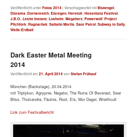
Veröffentlicht unter
Fotos 2014
|
Verschlagwortet mit
Blutengel
,
Diorama
,
Dornenreich
,
Eisregen
,
Heretoir
,
Hexentanz Festival
,
J.B.O.
,
Letzte Instanz
,
Losheim
,
Megaherz
,
Powerwolf
,
Project
Pitchfork
,
Ragnaröek
,
Saltatio Mortis
,
Saor Patrol
,
Subway to Sally
,
Welle:Erdball
Dark Easter Metal Meeting
2014
Veröffentlicht am
21. April 2014
von
Stefan Frühauf
München (Backstage), 20.04.2014
mit Triptykon, Agrypnie, Negator, The Ruins Of Beverast, Sear
Bliss, Thulcandra, Fäulnis, Root, Eïs, Mor Dagor, Wraithcult
Link zum Festivalbericht