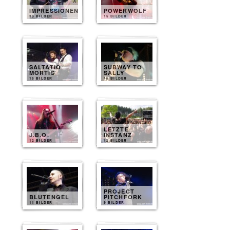
IMPRESSIONEN
POWERWOLF
30 BILDER
15 BILDER
SALTATIO
SUBWAY TO
MORTIS
SALLY
15 BILDER
15 BILDER
LETZTE
J.B.O.
INSTANZ
12 BILDER
12 BILDER
PROJECT
BLUTENGEL
PITCHFORK
11 BILDER
9 BILDER