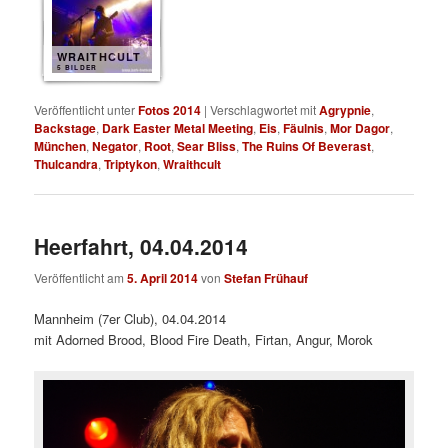
WRAITHCULT
5 BILDER
Veröffentlicht unter
Fotos 2014
|
Verschlagwortet mit
Agrypnie
,
Backstage
,
Dark Easter Metal Meeting
,
Eis
,
Fäulnis
,
Mor Dagor
,
München
,
Negator
,
Root
,
Sear Bliss
,
The Ruins Of Beverast
,
Thulcandra
,
Triptykon
,
Wraithcult
Heerfahrt, 04.04.2014
Veröffentlicht am
5. April 2014
von
Stefan Frühauf
Mannheim (7er Club), 04.04.2014
mit Adorned Brood, Blood Fire Death, Firtan, Angur, Morok