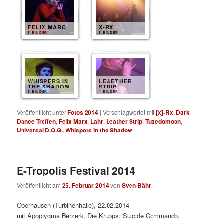
FELIX MARC
X-RX
5 BILDER
5 BILDER
WHISPERS IN
LEAETHER
THE SHADOW
STRIP
6 BILDER
4 BILDER
Veröffentlicht unter
Fotos 2014
|
Verschlagwortet mit
[x]-Rx
,
Dark
Dance Treffen
,
Felix Marx
,
Lahr
,
Leather Strip
,
Tuxedomoon
,
Universal D.O.G.
,
Whispers in the Shadow
E-Tropolis Festival 2014
Veröffentlicht am
25. Februar 2014
von
Sven Bähr
Oberhausen (Turbinenhalle), 22.02.2014
mit Apoptygma Berzerk, Die Krupps, Suicide Commando,