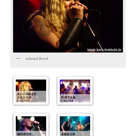
Adorned Brood
ADORNED
BROOD
FIRTAN
9 BILDER
5 BILDER
MOROK
ANGUR