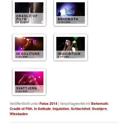
CRADLE OF
FILTH
BEHEMOTH
10 BILDER
10 BILDER
IN SOLITUDE
INQUISITION
5 BILDER
5 BILDER
SVATTJERN
5 BILDER
Veröffentlicht unter
Fotos 2014
|
Verschlagwortet mit
Behemoth
,
Cradle of Filth
,
In Solitude
,
Inquisition
,
Schlachthof
,
Svattjern
,
Wiesbaden