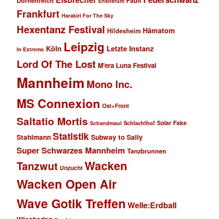
Faun
Dornenreich
Ensiferum
Frankfurt
Harakiri For The Sky
Hexentanz Festival
Hämatom
Hildesheim
Leipzig
Köln
Letzte Instanz
In Extremo
Lord Of The Lost
M'era Luna Festival
Mannheim
Mono Inc.
MS Connexion
Ost+Front
Saltatio Mortis
Solar Fake
Schlachthof
Schandmaul
Statistik
Stahlmann
Subway to Sally
Super Schwarzes Mannheim
Tanzbrunnen
Wacken
Tanzwut
Unzucht
Wacken Open Air
Wave Gotik Treffen
Welle:Erdball