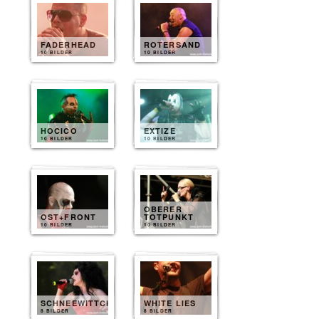
FADERHEAD
ROTERSAND
10 BILDER
10 BILDER
HOCICO
EXTIZE
10 BILDER
10 BILDER
OBERER
OST+FRONT
TOTPUNKT
10 BILDER
10 BILDER
SCHNEEWITTCHEN
WHITE LIES
8 BILDER
8 BILDER