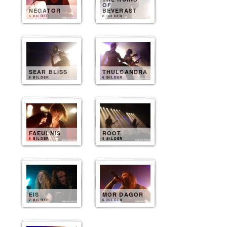
OF
NEGATOR
BEVERAST
6 BILDER
8 BILDER
SEAR BLISS
THULCANDRA
6 BILDER
6 BILDER
FAEULNIS
ROOT
8 BILDER
5 BILDER
EIS
MOR DAGOR
7 BILDER
6 BILDER