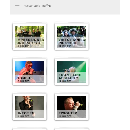
Wave Gotik Treffen
IMPRESSIONEN
VIKTORIANISCHES
UND PARTYS
PICKNICK
95 BILDER
20 BILDER
FRONT LINE
OOMPH
ASSEMBLY
15 BILDER
12 BILDER
UNTOTEN
EWIGHEIM
11 BILDER
11 BILDER