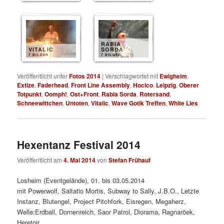
RABIA
VITALIC
SORDA
7 BILDER
7 BILDER
Veröffentlicht unter
Fotos 2014
|
Verschlagwortet mit
Ewigheim
,
Extize
,
Faderhead
,
Front Line Assembly
,
Hocico
,
Leipzig
,
Oberer
Totpunkt
,
Oomph!
,
Ost+Front
,
Rabia Sorda
,
Rotersand
,
Schneewittchen
,
Untoten
,
Vitalic
,
Wave Gotik Treffen
,
White Lies
Hexentanz Festival 2014
Veröffentlicht am
4. Mai 2014
von
Stefan Frühauf
Losheim (Eventgelände), 01. bis 03.05.2014
mit Powerwolf, Saltatio Mortis, Subway to Sally, J.B.O., Letzte
Instanz, Blutengel, Project Pitchfork, Eisregen, Megaherz,
Welle:Erdball, Dornenreich, Saor Patrol, Diorama, Ragnaröek,
Heretoir