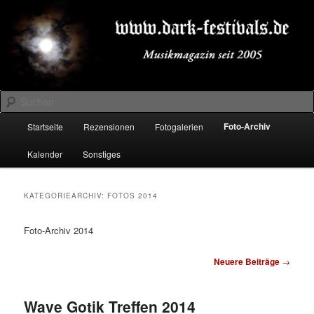
Zum
Zum
Musikmagazin seit 2005
primären
sekundären
Inhalt
Inhalt
springen
springen
DARK-FESTIVALS.DE
Suchen
Hauptmenü
Foto-Archiv
Startseite
Rezensionen
Fotogalerien
Kalender
Sonstiges
KATEGORIEARCHIV:
FOTOS 2014
Foto-Archiv 2014
Beitragsnavigation
Neuere Beiträge
→
Wave Gotik Treffen 2014