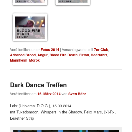
5 BILDER
6 BILDER
BLOOD FIRE
DEATH
6 BILDER
Veröffentlicht unter
Fotos 2014
|
Verschlagwortet mit
7er Club
,
Adorned Brood
,
Angur
,
Blood Fire Death
,
Firtan
,
Heerfahrt
,
Mannheim
,
Morok
Dark Dance Treffen
Veröffentlicht am
16. März 2014
von
Sven Bähr
Lahr (Universal D.O.G.), 15.03.2014
mit Tuxedomoon, Whispers in the Shadow, Felix Marc, [x]-Rx,
Leaether Strip