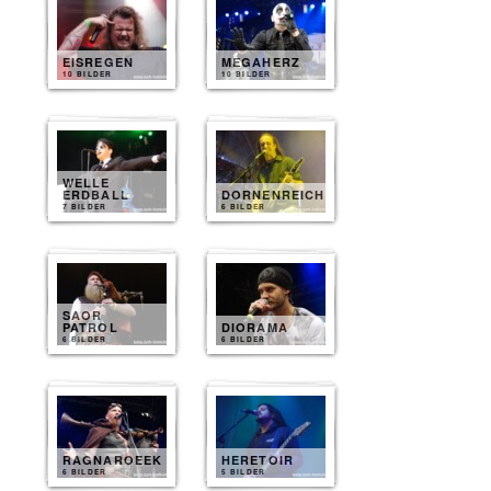
EISREGEN
MEGAHERZ
10 BILDER
10 BILDER
WELLE
ERDBALL
DORNENREICH
7 BILDER
6 BILDER
SAOR
PATROL
DIORAMA
6 BILDER
6 BILDER
RAGNAROEEK
HERETOIR
6 BILDER
5 BILDER