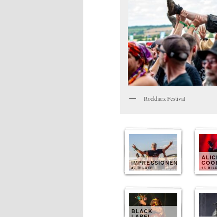
Rockharz Festival
ALIC
IMPRESSIONEN
COO
40 BILDER
15 BIL
BLACK
LABEL