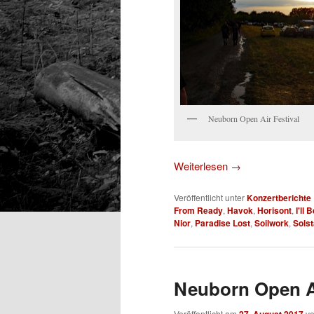
Neuborn Open Air Festival
Weiterlesen
→
Veröffentlicht unter
Konzertberichte
From Ready
,
Havok
,
Horisont
,
I'll
Nior
,
Paradise Lost
,
Soilwork
,
Solst
Neuborn Open Ai
Veröffentlicht am
27. August 2017
v