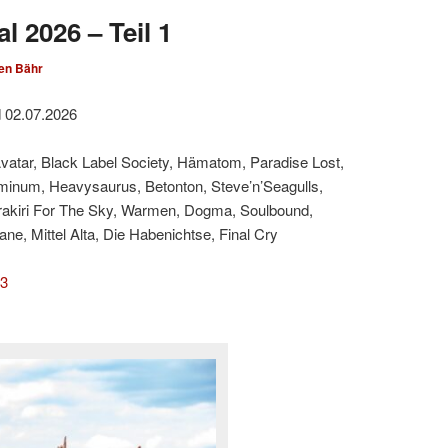
l 2026 – Teil 1
en Bähr
d 02.07.2026
Avatar, Black Label Society, Hämatom, Paradise Lost,
minum, Heavysaurus, Betonton, Steve’n’Seagulls,
rakiri For The Sky, Warmen, Dogma, Soulbound,
e, Mittel Alta, Die Habenichtse, Final Cry
 3