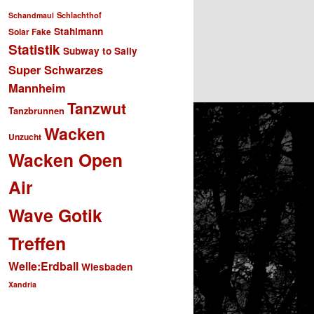
Schlachthof
Schandmaul
Stahlmann
Solar Fake
Statistik
Subway to Sally
Super Schwarzes
Mannheim
Tanzwut
Tanzbrunnen
Wacken
Unzucht
Wacken Open
Air
Wave Gotik
Treffen
Welle:Erdball
Wiesbaden
Xandria