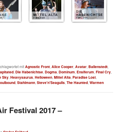
DIE
ANE
MITTEL ALTA
HABENICHTSE
ER
7 BILDER
7 BILDER
chlagwortet mit
Agnostic Front
,
Alice Cooper
,
Avatar
,
Ballenstedt
,
apitated
,
Die Habenichtse
,
Dogma
,
Dominum
,
Ensiferum
,
Final Cry
,
e Sky
,
Heavysaurus
,
Helloween
,
Mittel Alta
,
Paradise Lost
,
oulbound
,
Stahlmann
,
Steve'n'Seagulls
,
The Haunted
,
Warmen
r Festival 2017 –
on