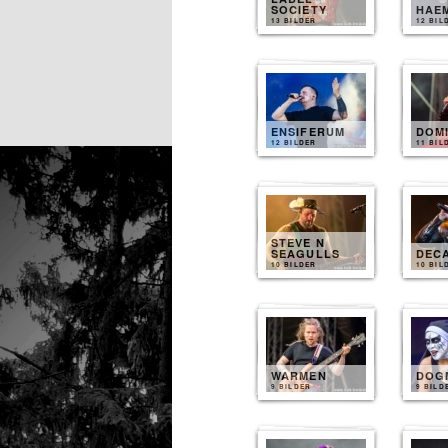
SOCIETY
HAE
13 BILDER
12 BIL
ENSIFERUM
DOM
12 BILDER
11 BIL
STEVE N
SEAGULLS
DEC
10 BILDER
10 BIL
WARMEN
DOG
9 BILDER
9 BILD