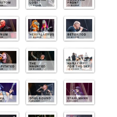
MATOM
LOST
FRONT
DER
12 BILDER
12 BILDER
INUM
HEAVYSAURUS
BETONTOD
DER
11 BILDER
10 BILDER
THE
HARAKIRI
APITATED
HAUNTED
FOR THE SKY
DER
10 BILDER
10 BILDER
MA
SOULBOUND
STAHLMANN
ER
9 BILDER
9 BILDER