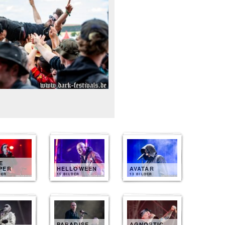
E
PER
HELLOWEEN
AVATAR
DER
15 BILDER
13 BILDER
PARADISE
AGNOSTIC