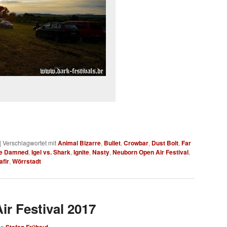
|
Verschlagwortet mit
Animal Bizarre
,
Bullet
,
Crowbar
,
Dust Bolt
,
Far
 Be Damned
,
Igel vs. Shark
,
Ignite
,
Nasty
,
Neuborn Open Air Festival
,
afir
,
Wörrstadt
r Festival 2017
on
Stefan Frühauf