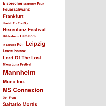
Eisbrecher
Faun
Ensiferum
Feuerschwanz
Frankfurt
Harakiri For The Sky
Hexentanz Festival
Hämatom
Hildesheim
Leipzig
Köln
In Extremo
Letzte Instanz
Lord Of The Lost
M'era Luna Festival
Mannheim
Mono Inc.
MS Connexion
Ost+Front
Saltatio Mortis