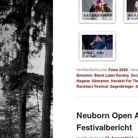
SAGENBRINGER
HAG
8 BILDER
8 BILD
FINAL CRY
7 BILDER
Veröffentlicht unter
Fotos 2026
|
Vers
Betonton
,
Black Label Society
,
Dec
Hagane
,
Hämatom
,
Harakiri For Th
Rockharz Festival
,
Sagenbringer
,
S
Neuborn Open Ai
Festivalbericht
Veröffentlicht am
v