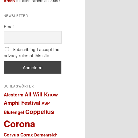
Archiv
mit alten Bildern ab 2009?
NEWSLETTER
Email
Subscribing I accept the
privacy rules of this site
SCHLAGWÖRTER
All Will Know
Alestorm
Amphi Festival
ASP
Coppelius
Blutengel
Corona
Corvus Corax
Dornenreich