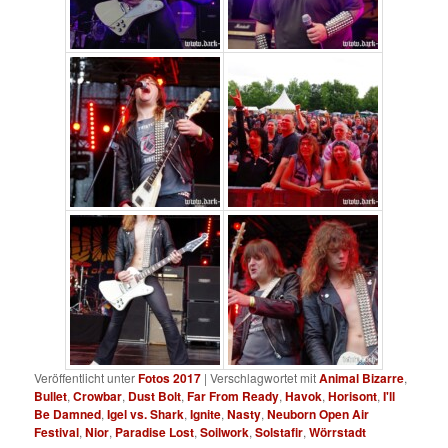
Veröffentlicht unter
Fotos 2017
|
Verschlagwortet mit
Animal Bizarre
,
Bullet
,
Crowbar
,
Dust Bolt
,
Far From Ready
,
Havok
,
Horisont
,
I'll
Be Damned
,
Igel vs. Shark
,
Ignite
,
Nasty
,
Neuborn Open Air
Festival
,
Nior
,
Paradise Lost
,
Soilwork
,
Solstafir
,
Wörrstadt