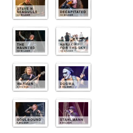
STEVE N
SEAGULLS
DECAPITATED
10 BILDER
10 BILDER
THE
HARAKIRI
HAUNTED
FOR THE SKY
10 BILDER
10 BILDER
WARMEN
DOGMA
9 BILDER
9 BILDER
SOULBOUND
STAHLMANN
9 BILDER
9 BILDER