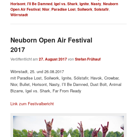
Horisont
,
I'll Be Damned
,
Igel vs. Shark
,
Ignite
,
Nasty
,
Neuborn
Open Air Festival
,
Nior
,
Paradise Lost
,
Soilwork
,
Solstafir
,
Wörrstadt
Neuborn Open Air Festival
2017
Veröffentlicht am
27. August 2017
von
Stefan Frühauf
Wörrstadt, 25. und 26.08.2017
mit Paradise Lost, Soilwork, Ignite, Sólstafir, Havok, Crowbar,
Nior, Bullet, Horisont, Nasty, I’ll Be Damned, Dust Bolt, Animal
Bizarre, Igel vs. Shark, Far From Ready
Link zum Festivalbericht