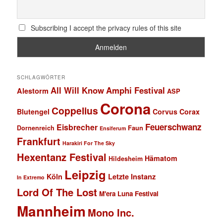
Subscribing I accept the privacy rules of this site
SCHLAGWÖRTER
All Will Know
Amphi Festival
Alestorm
ASP
Corona
Coppelius
Blutengel
Corvus Corax
Feuerschwanz
Eisbrecher
Faun
Dornenreich
Ensiferum
Frankfurt
Harakiri For The Sky
Hexentanz Festival
Hämatom
Hildesheim
Leipzig
Köln
Letzte Instanz
In Extremo
Lord Of The Lost
M'era Luna Festival
Mannheim
Mono Inc.