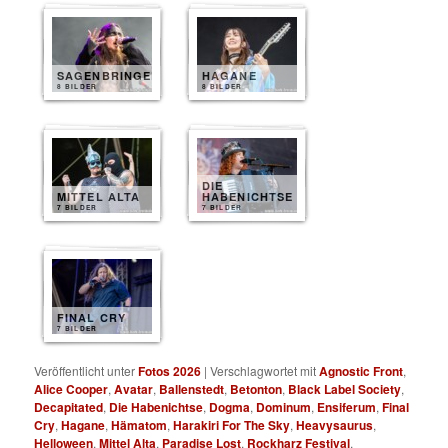
SAGENBRINGER
HAGANE
8 BILDER
8 BILDER
DIE
MITTEL ALTA
HABENICHTSE
7 BILDER
7 BILDER
FINAL CRY
7 BILDER
Veröffentlicht unter
Fotos 2026
|
Verschlagwortet mit
Agnostic Front
,
Alice Cooper
,
Avatar
,
Ballenstedt
,
Betonton
,
Black Label Society
,
Decapitated
,
Die Habenichtse
,
Dogma
,
Dominum
,
Ensiferum
,
Final
Cry
,
Hagane
,
Hämatom
,
Harakiri For The Sky
,
Heavysaurus
,
Helloween
,
Mittel Alta
,
Paradise Lost
,
Rockharz Festival
,