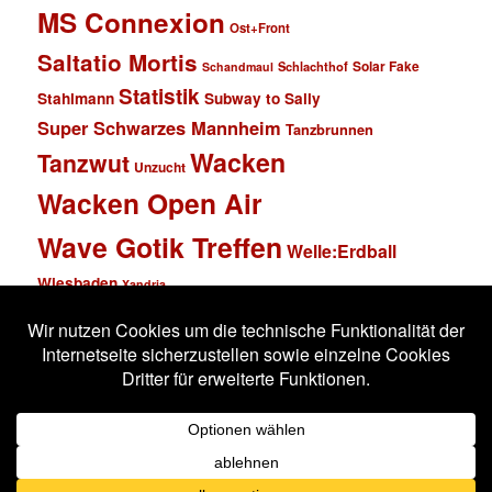
MS Connexion
Ost+Front
Saltatio Mortis
Solar Fake
Schlachthof
Schandmaul
Statistik
Stahlmann
Subway to Sally
Super Schwarzes Mannheim
Tanzbrunnen
Wacken
Tanzwut
Unzucht
Wacken Open Air
Wave Gotik Treffen
Welle:Erdball
Wiesbaden
Xandria
Impressum
Datenschutzerklärung
Stolz präsentiert von WordPress