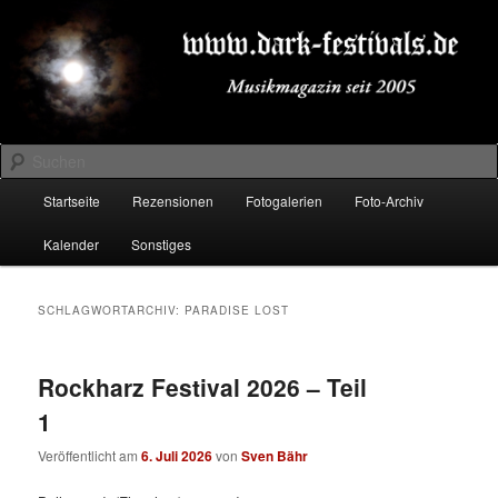
Zum
Zum
Musikmagazin seit 2005
primären
sekundären
Inhalt
Inhalt
springen
springen
DARK-FESTIVALS.DE
Suchen
Hauptmenü
Startseite
Rezensionen
Fotogalerien
Foto-Archiv
Kalender
Sonstiges
SCHLAGWORTARCHIV:
PARADISE LOST
Rockharz Festival 2026 – Teil
1
Veröffentlicht am
6. Juli 2026
von
Sven Bähr