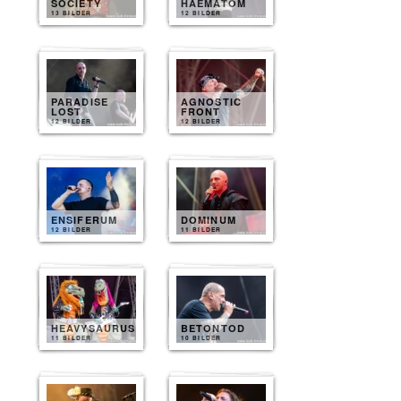
SOCIETY
HAEMATOM
13 BILDER
12 BILDER
PARADISE
AGNOSTIC
LOST
FRONT
12 BILDER
12 BILDER
ENSIFERUM
DOMINUM
12 BILDER
11 BILDER
HEAVYSAURUS
BETONTOD
11 BILDER
10 BILDER