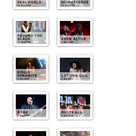
SKALMOELD
HEIMATAERDE
10 BILDER
12 BILDER
BEYOND THE
BLACK
EREB ALTOR
10 BILDER
9 BILDER
KISSIN
DYNAMITE
LACUNA COIL
9 BILDER
9 BILDER
RAGE
RUSSKAJA
9 BILDER
9 BILDER