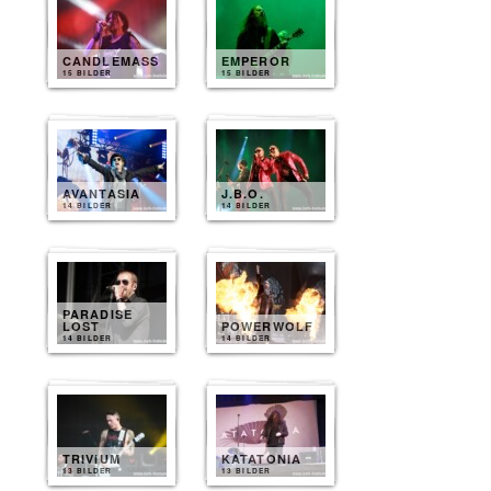
CANDLEMASS
EMPEROR
15 BILDER
15 BILDER
AVANTASIA
J.B.O.
14 BILDER
14 BILDER
PARADISE
LOST
POWERWOLF
14 BILDER
14 BILDER
TRIVIUM
KATATONIA
13 BILDER
13 BILDER