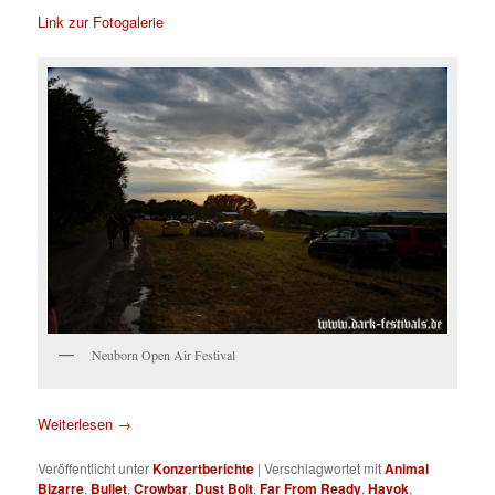
Link zur Fotogalerie
Neuborn Open Air Festival
Weiterlesen
→
Veröffentlicht unter
Konzertberichte
|
Verschlagwortet mit
Animal
Bizarre
,
Bullet
,
Crowbar
,
Dust Bolt
,
Far From Ready
,
Havok
,