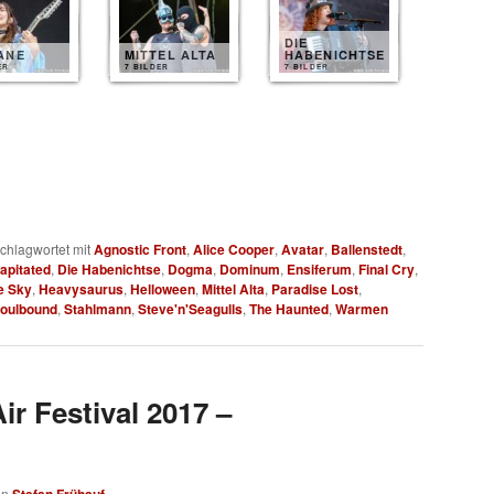
DIE
ANE
MITTEL ALTA
HABENICHTSE
ER
7 BILDER
7 BILDER
chlagwortet mit
Agnostic Front
,
Alice Cooper
,
Avatar
,
Ballenstedt
,
apitated
,
Die Habenichtse
,
Dogma
,
Dominum
,
Ensiferum
,
Final Cry
,
e Sky
,
Heavysaurus
,
Helloween
,
Mittel Alta
,
Paradise Lost
,
oulbound
,
Stahlmann
,
Steve'n'Seagulls
,
The Haunted
,
Warmen
r Festival 2017 –
on