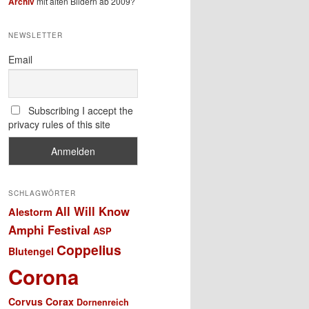
Archiv
mit alten Bildern ab 2009?
NEWSLETTER
Email
Subscribing I accept the
privacy rules of this site
SCHLAGWÖRTER
All Will Know
Alestorm
Amphi Festival
ASP
Coppelius
Blutengel
Corona
Corvus Corax
Dornenreich