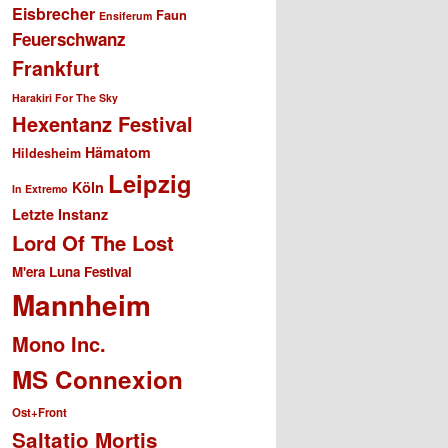
Eisbrecher
Faun
Ensiferum
Feuerschwanz
Frankfurt
Harakiri For The Sky
Hexentanz Festival
Hämatom
Hildesheim
Leipzig
Köln
In Extremo
Letzte Instanz
Lord Of The Lost
M'era Luna Festival
Mannheim
Mono Inc.
MS Connexion
Ost+Front
Saltatio Mortis