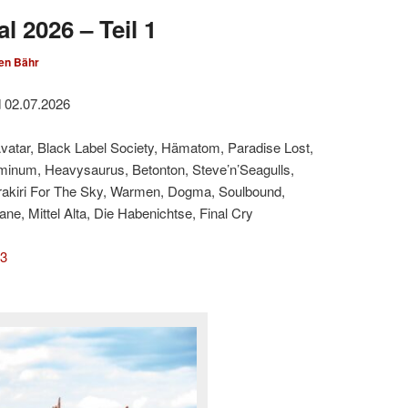
l 2026 – Teil 1
en Bähr
d 02.07.2026
Avatar, Black Label Society, Hämatom, Paradise Lost,
minum, Heavysaurus, Betonton, Steve’n’Seagulls,
rakiri For The Sky, Warmen, Dogma, Soulbound,
e, Mittel Alta, Die Habenichtse, Final Cry
 3