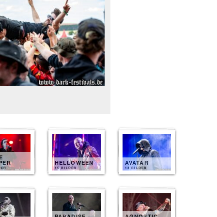
E
PER
HELLOWEEN
AVATAR
DER
15 BILDER
13 BILDER
PARADISE
AGNOSTIC