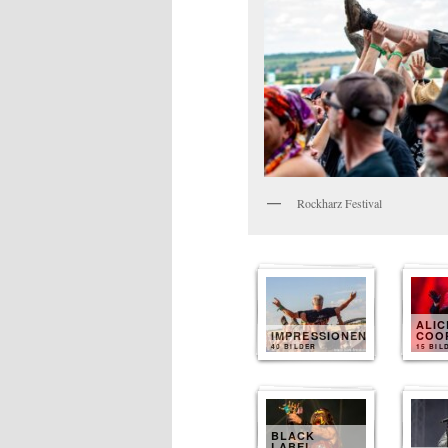
Rockharz Festival
ALIC
IMPRESSIONEN
COO
40 BILDER
15 BIL
BLACK
LABEL