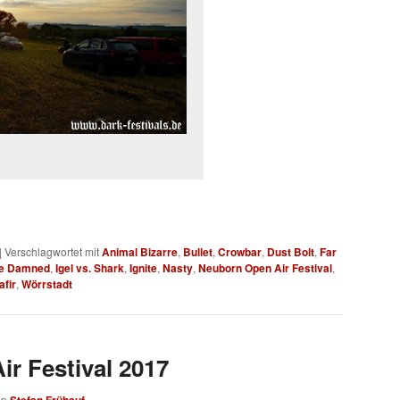
|
Verschlagwortet mit
Animal Bizarre
,
Bullet
,
Crowbar
,
Dust Bolt
,
Far
 Be Damned
,
Igel vs. Shark
,
Ignite
,
Nasty
,
Neuborn Open Air Festival
,
afir
,
Wörrstadt
r Festival 2017
on
Stefan Frühauf