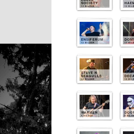
SOCIETY
HAE
13 BILDER
12 BIL
ENSIFERUM
DOM
12 BILDER
11 BIL
STEVE N
SEAGULLS
DEC
10 BILDER
10 BIL
WARMEN
DOG
9 BILDER
9 BILD