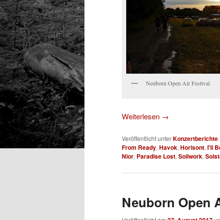
Neuborn Open Air Festival
Weiterlesen
→
Veröffentlicht unter
Konzertberichte
From Ready
,
Havok
,
Horisont
,
I'll
Nior
,
Paradise Lost
,
Soilwork
,
Solst
Neuborn Open Ai
Veröffentlicht am
27. August 2017
v