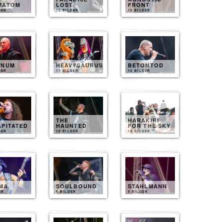
MATOM
LOST
FRONT
DER
12 BILDER
12 BILDER
INUM
HEAVYSAURUS
BETONTOD
DER
11 BILDER
10 BILDER
THE
HARAKIRI
APITATED
HAUNTED
FOR THE SKY
DER
10 BILDER
10 BILDER
MA
SOULBOUND
STAHLMANN
ER
9 BILDER
9 BILDER