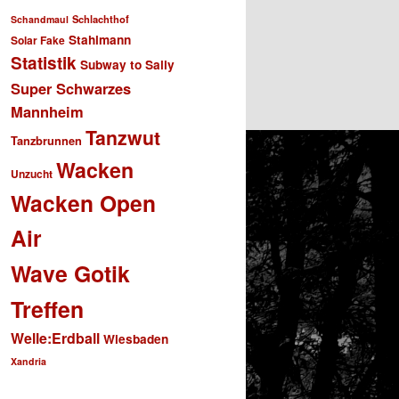
Schlachthof
Schandmaul
Stahlmann
Solar Fake
Statistik
Subway to Sally
Super Schwarzes
Mannheim
Tanzwut
Tanzbrunnen
Wacken
Unzucht
Wacken Open
Air
Wave Gotik
Treffen
Welle:Erdball
Wiesbaden
Xandria