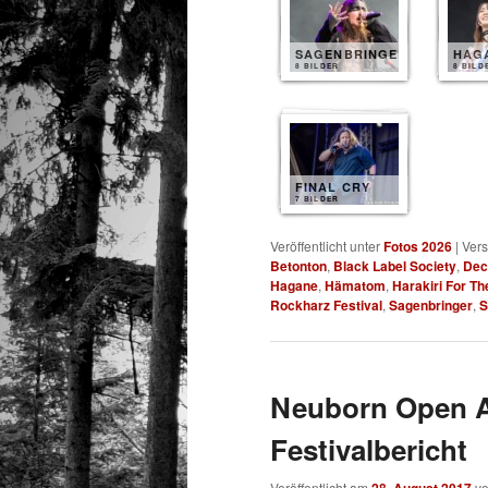
SAGENBRINGER
HAG
8 BILDER
8 BILD
FINAL CRY
7 BILDER
Veröffentlicht unter
Fotos 2026
|
Vers
Betonton
,
Black Label Society
,
Dec
Hagane
,
Hämatom
,
Harakiri For Th
Rockharz Festival
,
Sagenbringer
,
S
Neuborn Open Ai
Festivalbericht
Veröffentlicht am
v