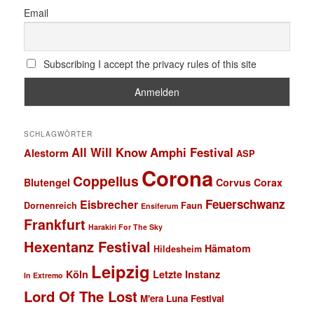
Email
Subscribing I accept the privacy rules of this site
SCHLAGWÖRTER
All Will Know
Amphi Festival
Alestorm
ASP
Corona
Coppelius
Blutengel
Corvus Corax
Feuerschwanz
Eisbrecher
Faun
Dornenreich
Ensiferum
Frankfurt
Harakiri For The Sky
Hexentanz Festival
Hämatom
Hildesheim
Leipzig
Köln
Letzte Instanz
In Extremo
Lord Of The Lost
M'era Luna Festival