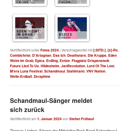
7 BILDER
7 BILDER
EDEN WEINT
IM GRAB
EXTIZE
7 BILDER
7 BILDER
Veröffentlicht unter
Fotos 2024
|
Verschlagwortet mit
[:SITD:]
,
[x]-Rx
,
Combichrist
,
D'Artagnan
,
Das Ich
,
Deathstars
,
Die Krupps
,
Eden
Weint Im Grab
,
Epica
,
Erdling
,
Extize
,
Flugplatz Drispenstedt
,
Future Lied To Us
,
Hildesheim
,
JanRevolution
,
Lord Of The Lost
,
M'era Luna Festival
,
Schandmaul
,
Stahlmann
,
VNV Nation
,
Welle:Erdball
,
Zeraphine
Schandmaul-Sänger meldet
sich zurück
Veröffentlicht am
1. Januar 2024
von
Stefan Frühauf
Thomas Lindner, Sänger der Mittelalter-Rock-Band Schandmaul,