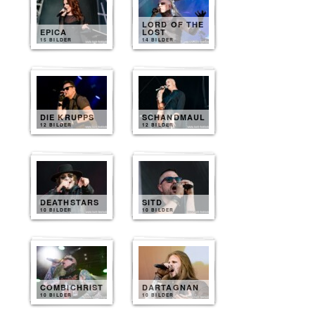
LORD OF THE
EPICA
LOST
15 BILDER
14 BILDER
DIE KRUPPS
SCHANDMAUL
12 BILDER
12 BILDER
DEATHSTARS
SITD
10 BILDER
10 BILDER
COMBICHRIST
DARTAGNAN
10 BILDER
10 BILDER