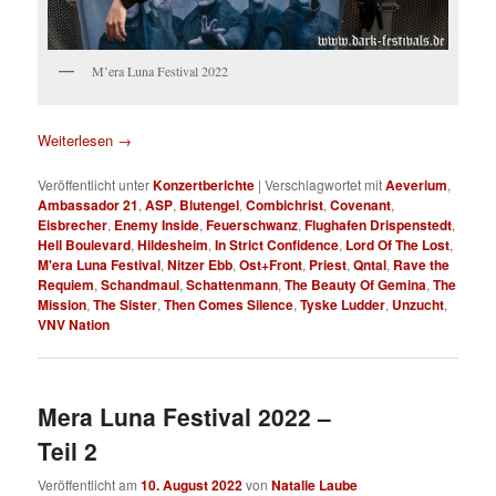
M’era Luna Festival 2022
Weiterlesen
→
Veröffentlicht unter
Konzertberichte
|
Verschlagwortet mit
Aeverium
,
Ambassador 21
,
ASP
,
Blutengel
,
Combichrist
,
Covenant
,
Eisbrecher
,
Enemy Inside
,
Feuerschwanz
,
Flughafen Drispenstedt
,
Hell Boulevard
,
Hildesheim
,
In Strict Confidence
,
Lord Of The Lost
,
M'era Luna Festival
,
Nitzer Ebb
,
Ost+Front
,
Priest
,
Qntal
,
Rave the
Requiem
,
Schandmaul
,
Schattenmann
,
The Beauty Of Gemina
,
The
Mission
,
The Sister
,
Then Comes Silence
,
Tyske Ludder
,
Unzucht
,
VNV Nation
Mera Luna Festival 2022 –
Teil 2
Veröffentlicht am
10. August 2022
von
Natalie Laube