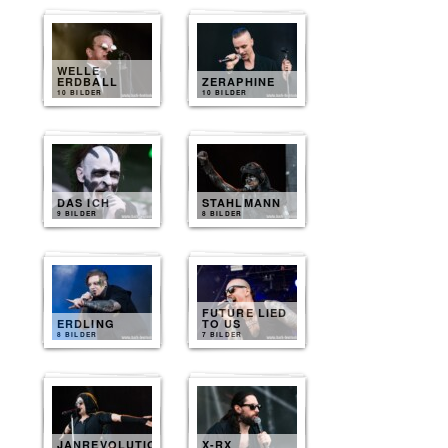
WELLE
ERDBALL
ZERAPHINE
10 BILDER
10 BILDER
DAS ICH
STAHLMANN
9 BILDER
8 BILDER
FUTURE LIED
ERDLING
TO US
8 BILDER
7 BILDER
JANREVOLUTION
X-RX