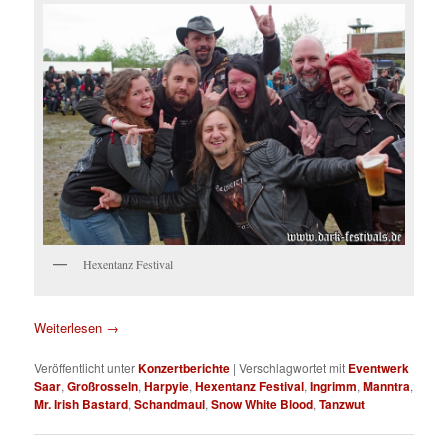
Hexentanz Festival
Weiterlesen
→
Veröffentlicht unter
Konzertberichte
|
Verschlagwortet mit
Eventwerk
Saar
,
Großrosseln
,
Harpyie
,
Hexentanz Festival
,
Ingrimm
,
Manntra
,
Mr. Irish Bastard
,
Schandmaul
,
Snow White Blood
,
Tanzwut