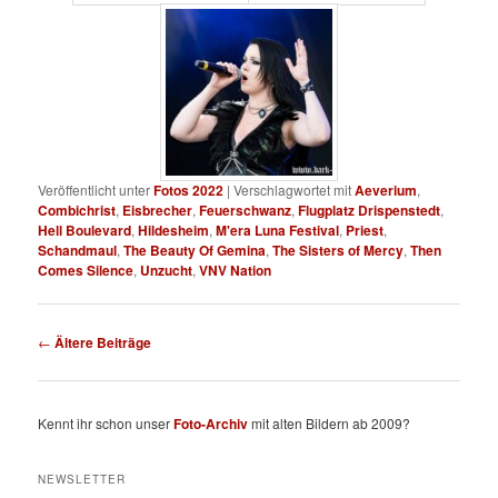
Veröffentlicht unter
Fotos 2022
|
Verschlagwortet mit
Aeverium
,
Combichrist
,
Eisbrecher
,
Feuerschwanz
,
Flugplatz Drispenstedt
,
Hell Boulevard
,
Hildesheim
,
M'era Luna Festival
,
Priest
,
Schandmaul
,
The Beauty Of Gemina
,
The Sisters of Mercy
,
Then
Comes Silence
,
Unzucht
,
VNV Nation
Beitragsnavigation
←
Ältere Beiträge
Kennt ihr schon unser
Foto-Archiv
mit alten Bildern ab 2009?
NEWSLETTER