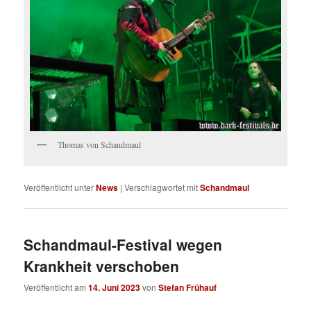
Thomas von Schandmaul
Veröffentlicht unter
News
|
Verschlagwortet mit
Schandmaul
Schandmaul-Festival wegen
Krankheit verschoben
Veröffentlicht am
14. Juni 2023
von
Stefan Frühauf