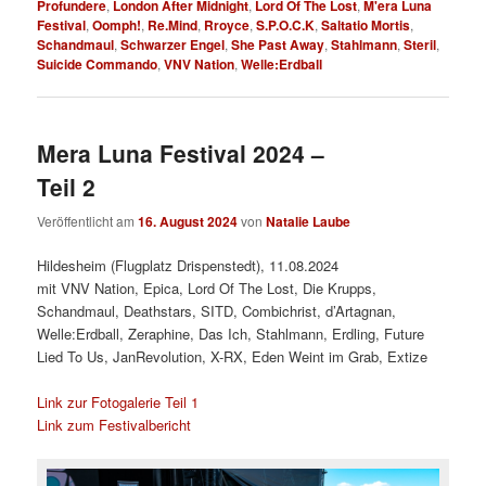
Profundere
,
London After Midnight
,
Lord Of The Lost
,
M'era Luna
Festival
,
Oomph!
,
Re.Mind
,
Rroyce
,
S.P.O.C.K
,
Saltatio Mortis
,
Schandmaul
,
Schwarzer Engel
,
She Past Away
,
Stahlmann
,
Steril
,
Suicide Commando
,
VNV Nation
,
Welle:Erdball
Mera Luna Festival 2024 –
Teil 2
Veröffentlicht am
16. August 2024
von
Natalie Laube
Hildesheim (Flugplatz Drispenstedt), 11.08.2024
mit VNV Nation, Epica, Lord Of The Lost, Die Krupps,
Schandmaul, Deathstars, SITD, Combichrist, d’Artagnan,
Welle:Erdball, Zeraphine, Das Ich, Stahlmann, Erdling, Future
Lied To Us, JanRevolution, X-RX, Eden Weint im Grab, Extize
Link zur Fotogalerie Teil 1
Link zum Festivalbericht