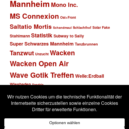
Mannheim
Mono Inc.
MS Connexion
Ost+Front
Saltatio Mortis
Solar Fake
Schlachthof
Schandmaul
Statistik
Stahlmann
Subway to Sally
Super Schwarzes Mannheim
Tanzbrunnen
Wacken
Tanzwut
Unzucht
Wacken Open Air
Wave Gotik Treffen
Welle:Erdball
Wiesbaden
Xandria
Impressum