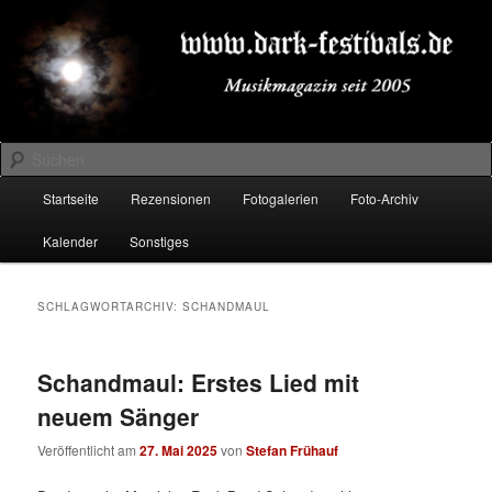
Zum
Zum
Musikmagazin seit 2005
primären
sekundären
Inhalt
Inhalt
springen
springen
DARK-FESTIVALS.DE
Suchen
Hauptmenü
Startseite
Rezensionen
Fotogalerien
Foto-Archiv
Kalender
Sonstiges
SCHLAGWORTARCHIV:
SCHANDMAUL
Schandmaul: Erstes Lied mit
neuem Sänger
Veröffentlicht am
27. Mai 2025
von
Stefan Frühauf