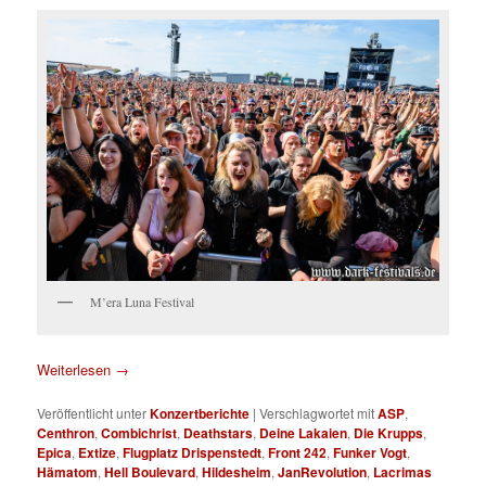
M’era Luna Festival
Weiterlesen
→
Veröffentlicht unter
Konzertberichte
|
Verschlagwortet mit
ASP
,
Centhron
,
Combichrist
,
Deathstars
,
Deine Lakaien
,
Die Krupps
,
Epica
,
Extize
,
Flugplatz Drispenstedt
,
Front 242
,
Funker Vogt
,
Hämatom
,
Hell Boulevard
,
Hildesheim
,
JanRevolution
,
Lacrimas