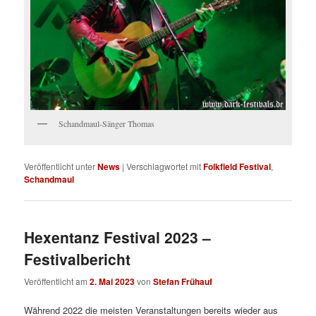
Schandmaul-Sänger Thomas
Veröffentlicht unter
News
|
Verschlagwortet mit
Folkfield Festival
,
Schandmaul
Hexentanz Festival 2023 –
Festivalbericht
Veröffentlicht am
2. Mai 2023
von
Stefan Frühauf
Während 2022 die meisten Veranstaltungen bereits wieder aus