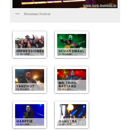
Hexentanz Festival
IMPRESSIONEN
SCHANDMAUL
15 BILDER
15 BILDER
MR. IRISH
TANZWUT
BASTARD
13 BILDER
13 BILDER
HARPYIE
MANNTRA
10 BILDER
10 BILDER