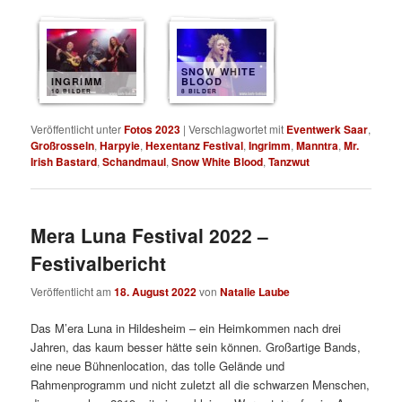
SNOW WHITE
INGRIMM
BLOOD
10 BILDER
8 BILDER
Veröffentlicht unter
Fotos 2023
|
Verschlagwortet mit
Eventwerk Saar
,
Großrosseln
,
Harpyie
,
Hexentanz Festival
,
Ingrimm
,
Manntra
,
Mr.
Irish Bastard
,
Schandmaul
,
Snow White Blood
,
Tanzwut
Mera Luna Festival 2022 –
Festivalbericht
Veröffentlicht am
18. August 2022
von
Natalie Laube
Das M’era Luna in Hildesheim – ein Heimkommen nach drei
Jahren, das kaum besser hätte sein können. Großartige Bands,
eine neue Bühnenlocation, das tolle Gelände und
Rahmenprogramm und nicht zuletzt all die schwarzen Menschen,