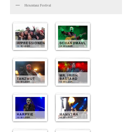
Hexentanz Festival
IMPRESSIONEN
SCHANDMAUL
15 BILDER
15 BILDER
MR. IRISH
TANZWUT
BASTARD
13 BILDER
13 BILDER
HARPYIE
MANNTRA
10 BILDER
10 BILDER