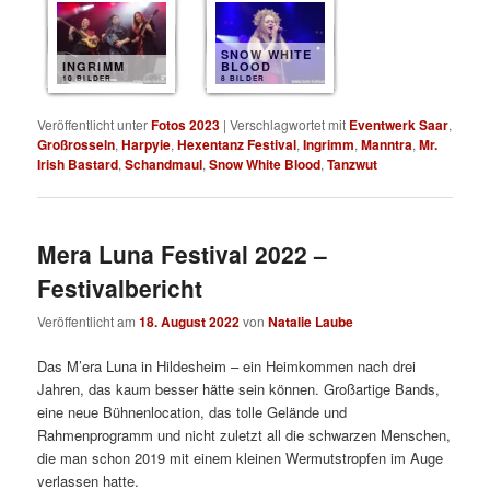
SNOW WHITE
INGRIMM
BLOOD
10 BILDER
8 BILDER
Veröffentlicht unter
Fotos 2023
|
Verschlagwortet mit
Eventwerk Saar
,
Großrosseln
,
Harpyie
,
Hexentanz Festival
,
Ingrimm
,
Manntra
,
Mr.
Irish Bastard
,
Schandmaul
,
Snow White Blood
,
Tanzwut
Mera Luna Festival 2022 –
Festivalbericht
Veröffentlicht am
18. August 2022
von
Natalie Laube
Das M’era Luna in Hildesheim – ein Heimkommen nach drei
Jahren, das kaum besser hätte sein können. Großartige Bands,
eine neue Bühnenlocation, das tolle Gelände und
Rahmenprogramm und nicht zuletzt all die schwarzen Menschen,
die man schon 2019 mit einem kleinen Wermutstropfen im Auge
verlassen hatte.