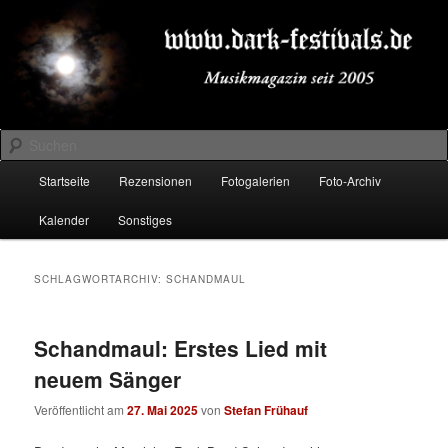
Zum
Zum
Musikmagazin seit 2005
primären
sekundären
Inhalt
Inhalt
springen
springen
DARK-FESTIVALS.DE
Suchen
Hauptmenü
Startseite
Rezensionen
Fotogalerien
Foto-Archiv
Kalender
Sonstiges
SCHLAGWORTARCHIV:
SCHANDMAUL
Schandmaul: Erstes Lied mit
neuem Sänger
Veröffentlicht am
27. Mai 2025
von
Stefan Frühauf