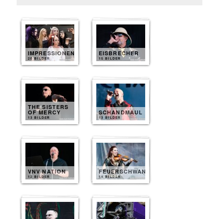
IMPRESSIONEN
EISBRECHER
20 BILDER
15 BILDER
THE SISTERS
OF MERCY
SCHANDMAUL
13 BILDER
13 BILDER
VNV NATION
FEUERSCHWANZ
12 BILDER
11 BILDER