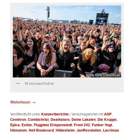
M’era Luna Festival
Weiterlesen
→
Veröffentlicht unter
Konzertberichte
|
Verschlagwortet mit
ASP
,
Centhron
,
Combichrist
,
Deathstars
,
Deine Lakaien
,
Die Krupps
,
Epica
,
Extize
,
Flugplatz Drispenstedt
,
Front 242
,
Funker Vogt
,
Hämatom
,
Hell Boulevard
,
Hildesheim
,
JanRevolution
,
Lacrimas