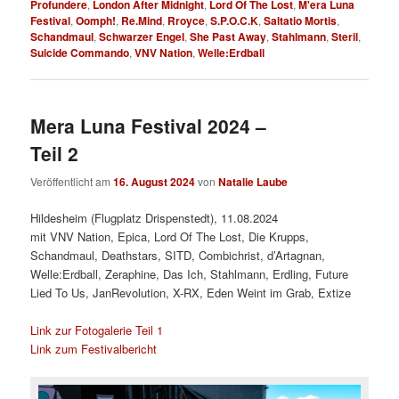
Profundere
,
London After Midnight
,
Lord Of The Lost
,
M'era Luna
Festival
,
Oomph!
,
Re.Mind
,
Rroyce
,
S.P.O.C.K
,
Saltatio Mortis
,
Schandmaul
,
Schwarzer Engel
,
She Past Away
,
Stahlmann
,
Steril
,
Suicide Commando
,
VNV Nation
,
Welle:Erdball
Mera Luna Festival 2024 –
Teil 2
Veröffentlicht am
16. August 2024
von
Natalie Laube
Hildesheim (Flugplatz Drispenstedt), 11.08.2024
mit VNV Nation, Epica, Lord Of The Lost, Die Krupps,
Schandmaul, Deathstars, SITD, Combichrist, d’Artagnan,
Welle:Erdball, Zeraphine, Das Ich, Stahlmann, Erdling, Future
Lied To Us, JanRevolution, X-RX, Eden Weint im Grab, Extize
Link zur Fotogalerie Teil 1
Link zum Festivalbericht