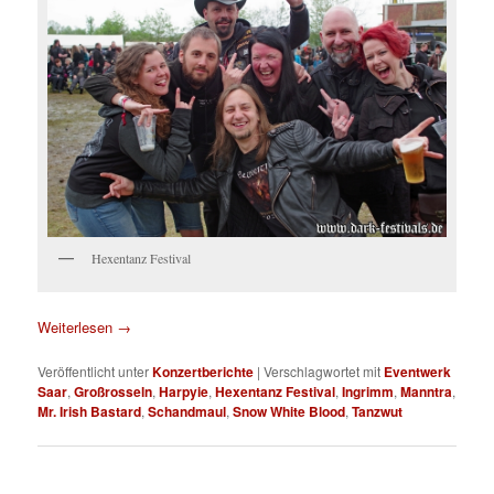
Hexentanz Festival
Weiterlesen
→
Veröffentlicht unter
Konzertberichte
|
Verschlagwortet mit
Eventwerk
Saar
,
Großrosseln
,
Harpyie
,
Hexentanz Festival
,
Ingrimm
,
Manntra
,
Mr. Irish Bastard
,
Schandmaul
,
Snow White Blood
,
Tanzwut