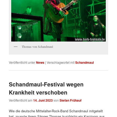
Thomas von Schandmaul
Veröffentlicht unter
News
|
Verschlagwortet mit
Schandmaul
Schandmaul-Festival wegen
Krankheit verschoben
Veröffentlicht am
14. Juni 2023
von
Stefan Frühauf
Wie die deutsche Mittelalter-Rock-Band Schandmaul mitgeteilt
hat, musste ihrem Sänger Thomas kurzfristig ein Karzinom aus