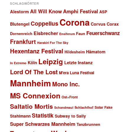
SCHLAGWÖRTER
All Will Know
Amphi Festival
Alestorm
ASP
Corona
Coppelius
Blutengel
Corvus Corax
Feuerschwanz
Eisbrecher
Faun
Dornenreich
Ensiferum
Frankfurt
Harakiri For The Sky
Hexentanz Festival
Hämatom
Hildesheim
Leipzig
Köln
Letzte Instanz
In Extremo
Lord Of The Lost
M'era Luna Festival
Mannheim
Mono Inc.
MS Connexion
Ost+Front
Saltatio Mortis
Solar Fake
Schlachthof
Schandmaul
Statistik
Stahlmann
Subway to Sally
Super Schwarzes Mannheim
Tanzbrunnen