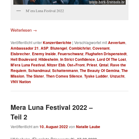
M’era Luna Festival 2022
Weiterlesen
→
Veröffentlicht unter
Konzertberichte
|
Verschlagwortet mit
Aeverium
,
Ambassador 21
,
ASP
,
Blutengel
,
Combichrist
,
Covenant
,
Eisbrecher
,
Enemy Inside
,
Feuerschwanz
,
Flughafen Drispenstedt
,
Hell Boulevard
,
Hildesheim
,
In Strict Confidence
,
Lord Of The Lost
,
M'era Luna Festival
,
Nitzer Ebb
,
Ost+Front
,
Priest
,
Qntal
,
Rave the
Requiem
,
Schandmaul
,
Schattenmann
,
The Beauty Of Gemina
,
The
Mission
,
The Sister
,
Then Comes Silence
,
Tyske Ludder
,
Unzucht
,
VNV Nation
Mera Luna Festival 2022 –
Teil 2
Veröffentlicht am
10. August 2022
von
Natalie Laube