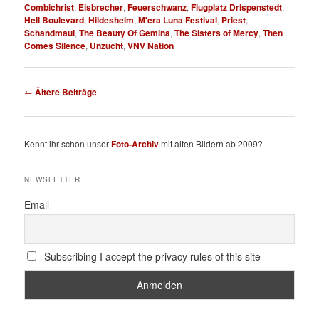
Combichrist
,
Eisbrecher
,
Feuerschwanz
,
Flugplatz Drispenstedt
,
Hell Boulevard
,
Hildesheim
,
M'era Luna Festival
,
Priest
,
Schandmaul
,
The Beauty Of Gemina
,
The Sisters of Mercy
,
Then
Comes Silence
,
Unzucht
,
VNV Nation
Beitragsnavigation
←
Ältere Beiträge
Kennt ihr schon unser
Foto-Archiv
mit alten Bildern ab 2009?
NEWSLETTER
Email
Subscribing I accept the privacy rules of this site