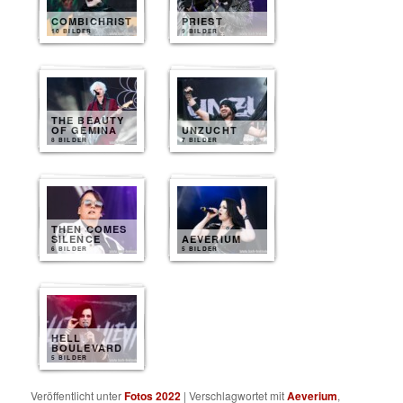
COMBICHRIST
PRIEST
10 BILDER
9 BILDER
THE BEAUTY
OF GEMINA
UNZUCHT
8 BILDER
7 BILDER
THEN COMES
SILENCE
AEVERIUM
6 BILDER
5 BILDER
HELL
BOULEVARD
5 BILDER
Veröffentlicht unter
Fotos 2022
|
Verschlagwortet mit
Aeverium
,