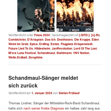
Veröffentlicht unter
Fotos 2024
|
Verschlagwortet mit
[:SITD:]
,
[x]-Rx
,
Combichrist
,
D'Artagnan
,
Das Ich
,
Deathstars
,
Die Krupps
,
Eden
Weint Im Grab
,
Epica
,
Erdling
,
Extize
,
Flugplatz Drispenstedt
,
Future Lied To Us
,
Hildesheim
,
JanRevolution
,
Lord Of The Lost
,
M'era Luna Festival
,
Schandmaul
,
Stahlmann
,
VNV Nation
,
Welle:Erdball
,
Zeraphine
Schandmaul-Sänger meldet
sich zurück
Veröffentlicht am
1. Januar 2024
von
Stefan Frühauf
Thomas Lindner, Sänger der Mittelalter-Rock-Band Schandmaul,
hatte sich
nach seiner Krebs-Diagnose
ein halbes Jahr lang aus