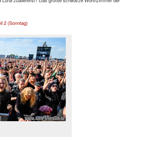
era Luna zuallererst? Das größte schwarze Wohnzimmer der
il 2 (Sonntag)