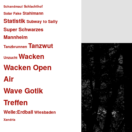
Schlachthof
Schandmaul
Stahlmann
Solar Fake
Statistik
Subway to Sally
Super Schwarzes
Mannheim
Tanzwut
Tanzbrunnen
Wacken
Unzucht
Wacken Open
Air
Wave Gotik
Treffen
Welle:Erdball
Wiesbaden
Xandria