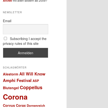
Archiv
mit alten Bildern ab 2009?
NEWSLETTER
Email
Subscribing I accept the
privacy rules of this site
SCHLAGWÖRTER
All Will Know
Alestorm
Amphi Festival
ASP
Coppelius
Blutengel
Corona
Corvus Corax
Dornenreich