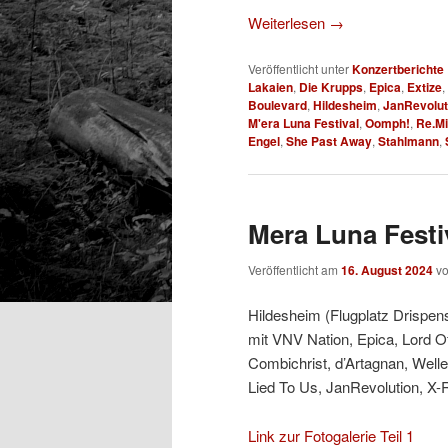
Weiterlesen
→
Veröffentlicht unter
Konzertberichte
Lakaien
,
Die Krupps
,
Epica
,
Extize
,
Boulevard
,
Hildesheim
,
JanRevolut
M'era Luna Festival
,
Oomph!
,
Re.M
Engel
,
She Past Away
,
Stahlmann
,
Mera Luna Festiv
Veröffentlicht am
16. August 2024
v
Hildesheim (Flugplatz Drispens
mit VNV Nation, Epica, Lord O
Combichrist, d’Artagnan, Welle
Lied To Us, JanRevolution, X-
Link zur Fotogalerie Teil 1