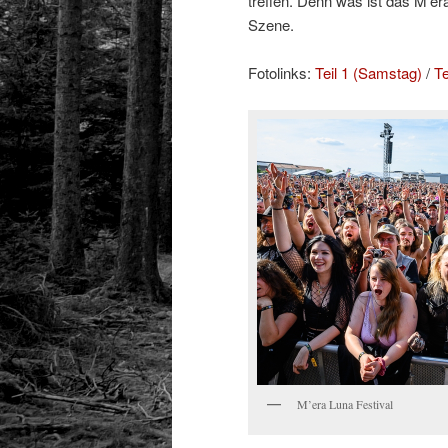
treffen. Denn was ist das M’
Szene.
Fotolinks:
Teil 1 (Samstag)
/
Te
M’era Luna Festival