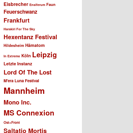
Eisbrecher
Faun
Ensiferum
Feuerschwanz
Frankfurt
Harakiri For The Sky
Hexentanz Festival
Hämatom
Hildesheim
Leipzig
Köln
In Extremo
Letzte Instanz
Lord Of The Lost
M'era Luna Festival
Mannheim
Mono Inc.
MS Connexion
Ost+Front
Saltatio Mortis