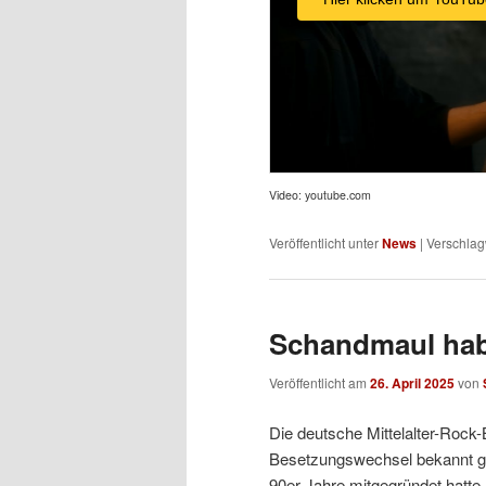
Video: youtube.com
Veröffentlicht unter
News
|
Verschlag
Schandmaul hab
Veröffentlicht am
26. April 2025
von
Die deutsche Mittelalter-Rock
Besetzungswechsel bekannt g
90er-Jahre mitgegründet hatte,