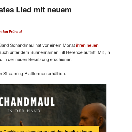
stes Lied mit neuem
tefan Frühauf
k-Band Schandmaul hat vor einem Monat
ihren neuen
 auch unter dem Bühnennamen Till Herence auftritt. Mit „In
ed in der neuen Besetzung erschienen.
n Streaming-Plattformen erhältlich.
e-Cookies zu akzeptieren und den Inhalt zu laden