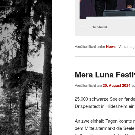
Schandmaul
Veröffentlicht unter
News
|
Verschlag
Mera Luna Festiv
Veröffentlicht am
20. August 2024
v
25.000 schwarze Seelen fande
Drispenstedt in Hildesheim ein
An zweieinhalb Tagen konnte
dem Mittelaltermarkt die See