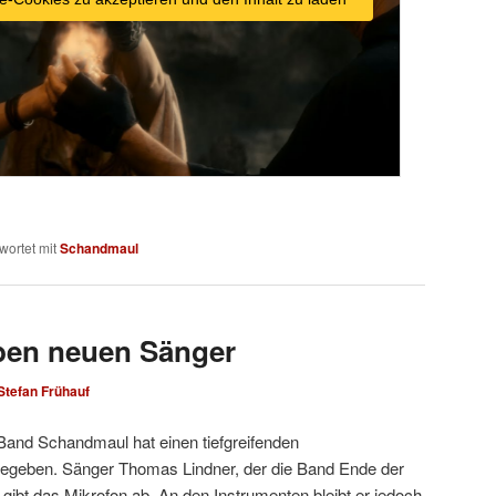
wortet mit
Schandmaul
en neuen Sänger
Stefan Frühauf
-Band Schandmaul hat einen tiefgreifenden
egeben. Sänger Thomas Lindner, der die Band Ende der
 gibt das Mikrofon ab. An den Instrumenten bleibt er jedoch