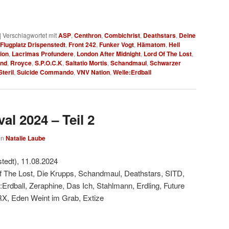
|
Verschlagwortet mit
ASP
,
Centhron
,
Combichrist
,
Deathstars
,
Deine
Flugplatz Drispenstedt
,
Front 242
,
Funker Vogt
,
Hämatom
,
Hell
ion
,
Lacrimas Profundere
,
London After Midnight
,
Lord Of The Lost
,
ind
,
Rroyce
,
S.P.O.C.K
,
Saltatio Mortis
,
Schandmaul
,
Schwarzer
Steril
,
Suicide Commando
,
VNV Nation
,
Welle:Erdball
al 2024 – Teil 2
on
Natalie Laube
tedt), 11.08.2024
f The Lost, Die Krupps, Schandmaul, Deathstars, SITD,
:Erdball, Zeraphine, Das Ich, Stahlmann, Erdling, Future
RX, Eden Weint im Grab, Extize