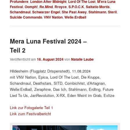
Profundere
,
London After Midnight
,
Lord Of The Lost
,
M'era Luna
Festival
,
Oomph!
,
Re.Mind
,
Rroyce
,
S.P.O.C.K
,
Saltatio Mortis
,
Schandmaul
,
Schwarzer Engel
,
She Past Away
,
Stahlmann
,
Steril
,
Suicide Commando
,
VNV Nation
,
Welle:Erdball
Mera Luna Festival 2024 –
Teil 2
Veröffentlicht am
16. August 2024
von
Natalie Laube
Hildesheim (Flugplatz Drispenstedt), 11.08.2024
mit VNV Nation, Epica, Lord Of The Lost, Die Krupps,
Schandmaul, Deathstars, SITD, Combichrist, d’Artagnan,
Welle:Erdball, Zeraphine, Das Ich, Stahlmann, Erdling, Future
Lied To Us, JanRevolution, X-RX, Eden Weint im Grab, Extize
Link zur Fotogalerie Teil 1
Link zum Festivalbericht