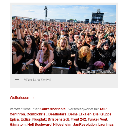
M’era Luna Festival
Weiterlesen
→
Veröffentlicht unter
Konzertberichte
|
Verschlagwortet mit
ASP
,
Centhron
,
Combichrist
,
Deathstars
,
Deine Lakaien
,
Die Krupps
,
Epica
,
Extize
,
Flugplatz Drispenstedt
,
Front 242
,
Funker Vogt
,
Hämatom
,
Hell Boulevard
,
Hildesheim
,
JanRevolution
,
Lacrimas