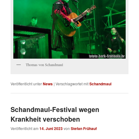
Thomas von Schandmaul
Veröffentlicht unter
News
|
Verschlagwortet mit
Schandmaul
Schandmaul-Festival wegen
Krankheit verschoben
Veröffentlicht am
14. Juni 2023
von
Stefan Frühauf