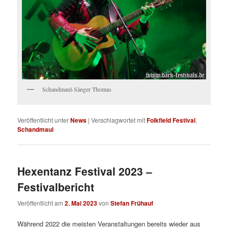
Schandmaul-Sänger Thomas
Veröffentlicht unter
News
|
Verschlagwortet mit
Folkfield Festival
,
Schandmaul
Hexentanz Festival 2023 –
Festivalbericht
Veröffentlicht am
2. Mai 2023
von
Stefan Frühauf
Während 2022 die meisten Veranstaltungen bereits wieder aus