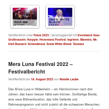
SNOW WHITE
INGRIMM
BLOOD
10 BILDER
8 BILDER
Veröffentlicht unter
Fotos 2023
|
Verschlagwortet mit
Eventwerk Saar
,
Großrosseln
,
Harpyie
,
Hexentanz Festival
,
Ingrimm
,
Manntra
,
Mr.
Irish Bastard
,
Schandmaul
,
Snow White Blood
,
Tanzwut
Mera Luna Festival 2022 –
Festivalbericht
Veröffentlicht am
18. August 2022
von
Natalie Laube
Das M’era Luna in Hildesheim – ein Heimkommen nach drei
Jahren, das kaum besser hätte sein können. Großartige Bands,
eine neue Bühnenlocation, das tolle Gelände und
Rahmenprogramm und nicht zuletzt all die schwarzen Menschen,