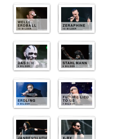
WELLE
ERDBALL
ZERAPHINE
10 BILDER
10 BILDER
DAS ICH
STAHLMANN
9 BILDER
8 BILDER
FUTURE LIED
ERDLING
TO US
8 BILDER
7 BILDER
JANREVOLUTION
X-RX