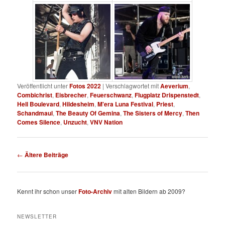
Veröffentlicht unter
Fotos 2022
|
Verschlagwortet mit
Aeverium
,
Combichrist
,
Eisbrecher
,
Feuerschwanz
,
Flugplatz Drispenstedt
,
Hell Boulevard
,
Hildesheim
,
M'era Luna Festival
,
Priest
,
Schandmaul
,
The Beauty Of Gemina
,
The Sisters of Mercy
,
Then
Comes Silence
,
Unzucht
,
VNV Nation
Beitragsnavigation
←
Ältere Beiträge
Kennt ihr schon unser
Foto-Archiv
mit alten Bildern ab 2009?
NEWSLETTER