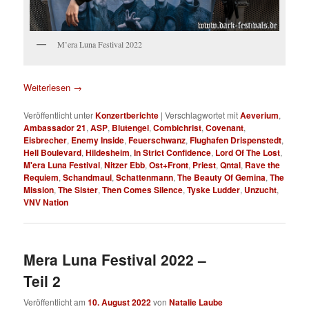
M’era Luna Festival 2022
Weiterlesen
→
Veröffentlicht unter
Konzertberichte
|
Verschlagwortet mit
Aeverium
,
Ambassador 21
,
ASP
,
Blutengel
,
Combichrist
,
Covenant
,
Eisbrecher
,
Enemy Inside
,
Feuerschwanz
,
Flughafen Drispenstedt
,
Hell Boulevard
,
Hildesheim
,
In Strict Confidence
,
Lord Of The Lost
,
M'era Luna Festival
,
Nitzer Ebb
,
Ost+Front
,
Priest
,
Qntal
,
Rave the
Requiem
,
Schandmaul
,
Schattenmann
,
The Beauty Of Gemina
,
The
Mission
,
The Sister
,
Then Comes Silence
,
Tyske Ludder
,
Unzucht
,
VNV Nation
Mera Luna Festival 2022 –
Teil 2
Veröffentlicht am
10. August 2022
von
Natalie Laube