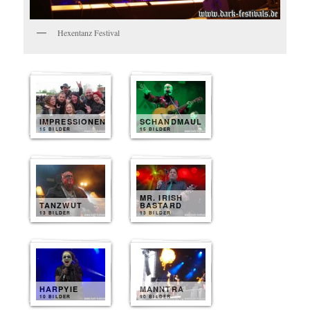
Hexentanz Festival
IMPRESSIONEN
SCHANDMAUL
15 BILDER
15 BILDER
MR. IRISH
TANZWUT
BASTARD
13 BILDER
13 BILDER
HARPYIE
MANNTRA
10 BILDER
10 BILDER