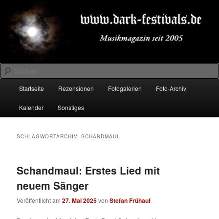
Zum
Zum
Musikmagazin seit 2005
primären
sekundären
Inhalt
Inhalt
springen
springen
DARK-FESTIVALS.DE
Suchen
Hauptmenü
Startseite
Rezensionen
Fotogalerien
Foto-Archiv
Kalender
Sonstiges
SCHLAGWORTARCHIV:
SCHANDMAUL
Schandmaul: Erstes Lied mit
neuem Sänger
Veröffentlicht am
27. Mai 2025
von
Stefan Frühauf