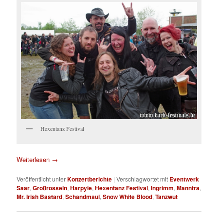
Hexentanz Festival
Weiterlesen
→
Veröffentlicht unter
Konzertberichte
|
Verschlagwortet mit
Eventwerk
Saar
,
Großrosseln
,
Harpyie
,
Hexentanz Festival
,
Ingrimm
,
Manntra
,
Mr. Irish Bastard
,
Schandmaul
,
Snow White Blood
,
Tanzwut