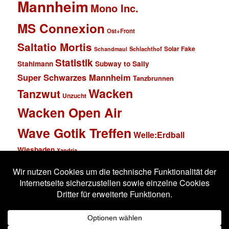
Mannheim
Mono Inc.
MS Connexion
Ost+Front
Saltatio Mortis
Solar Fake
Schlachthof
Schandmaul
Statistik
Stahlmann
Subway to Sally
Super Schwarzes Mannheim
Tanzbrunnen
Wacken
Tanzwut
Unzucht
Wacken Open Air
Wave Gotik Treffen
Welle:Erdball
Wiesbaden
Xandria
Impressum