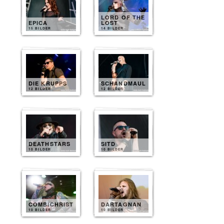
LORD OF THE
EPICA
LOST
15 BILDER
14 BILDER
DIE KRUPPS
SCHANDMAUL
12 BILDER
12 BILDER
DEATHSTARS
SITD
10 BILDER
10 BILDER
COMBICHRIST
DARTAGNAN
10 BILDER
10 BILDER