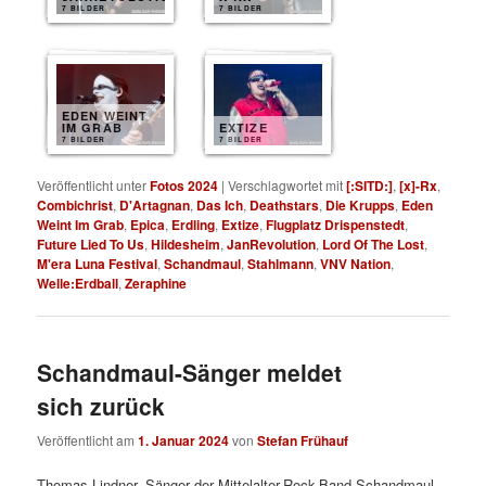
7 BILDER
7 BILDER
EDEN WEINT
IM GRAB
EXTIZE
7 BILDER
7 BILDER
Veröffentlicht unter
Fotos 2024
|
Verschlagwortet mit
[:SITD:]
,
[x]-Rx
,
Combichrist
,
D'Artagnan
,
Das Ich
,
Deathstars
,
Die Krupps
,
Eden
Weint Im Grab
,
Epica
,
Erdling
,
Extize
,
Flugplatz Drispenstedt
,
Future Lied To Us
,
Hildesheim
,
JanRevolution
,
Lord Of The Lost
,
M'era Luna Festival
,
Schandmaul
,
Stahlmann
,
VNV Nation
,
Welle:Erdball
,
Zeraphine
Schandmaul-Sänger meldet
sich zurück
Veröffentlicht am
1. Januar 2024
von
Stefan Frühauf
Thomas Lindner, Sänger der Mittelalter-Rock-Band Schandmaul,