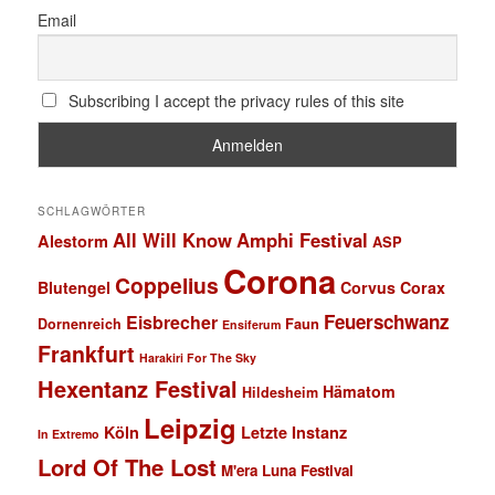
Email
Subscribing I accept the privacy rules of this site
SCHLAGWÖRTER
All Will Know
Amphi Festival
Alestorm
ASP
Corona
Coppelius
Blutengel
Corvus Corax
Feuerschwanz
Eisbrecher
Faun
Dornenreich
Ensiferum
Frankfurt
Harakiri For The Sky
Hexentanz Festival
Hämatom
Hildesheim
Leipzig
Köln
Letzte Instanz
In Extremo
Lord Of The Lost
M'era Luna Festival