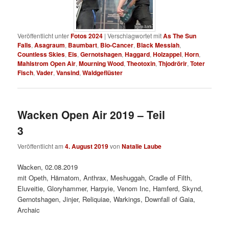
Veröffentlicht unter
Fotos 2024
|
Verschlagwortet mit
As The Sun
Falls
,
Asagraum
,
Baumbart
,
Bio-Cancer
,
Black Messiah
,
Countless Skies
,
Eis
,
Gernotshagen
,
Haggard
,
Holzappel
,
Horn
,
Mahlstrom Open Air
,
Mourning Wood
,
Theotoxin
,
Thjodrörir
,
Toter
Fisch
,
Vader
,
Vansind
,
Waldgeflüster
Wacken Open Air 2019 – Teil
3
Veröffentlicht am
4. August 2019
von
Natalie Laube
Wacken, 02.08.2019
mit Opeth, Hämatom, Anthrax, Meshuggah, Cradle of Filth,
Eluveitie, Gloryhammer, Harpyie, Venom Inc, Hamferd, Skynd,
Gernotshagen, Jinjer, Reliquiae, Warkings, Downfall of Gaia,
Archaic