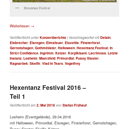
Hexentanz Festival
Weiterlesen
→
Veröffentlicht unter
Konzertberichte
|
Verschlagwortet mit
Delain
,
Eisbrecher
,
Eisregen
,
Elmsfeuer
,
Eluveitie
,
Finsterforst
,
Gernotshagen
,
Gothminister
,
Helloween
,
Hexentanz Festival
,
In
Strict Confidence
,
Ingrimm
,
Ketzer
,
Korpiklaani
,
Lacrimosa
,
Letzte
Instanz
,
Losheim
,
Maerzfeld
,
Primordial
,
Pussy Sisster
,
Ragnaröek
,
Skelfir
,
Vlad In Tears
,
Vogelfrey
Hexentanz Festival 2016 –
Teil 1
Veröffentlicht am
2. Mai 2016
von
Stefan Frühauf
Losheim (Eventgelände), 29.04.2016
mit Helloween, Primordial, Eisregen, Finsterforst, Gernotshagen,
Pussy Sisster, Skelfir, Ketzer