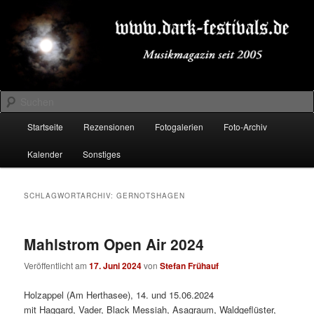
Zum
Zum
Musikmagazin seit 2005
primären
sekundären
Inhalt
Inhalt
springen
springen
DARK-FESTIVALS.DE
Suchen
Hauptmenü
Startseite
Rezensionen
Fotogalerien
Foto-Archiv
Kalender
Sonstiges
SCHLAGWORTARCHIV:
GERNOTSHAGEN
Mahlstrom Open Air 2024
Veröffentlicht am
17. Juni 2024
von
Stefan Frühauf
Holzappel (Am Herthasee), 14. und 15.06.2024
mit Haggard, Vader, Black Messiah, Asagraum, Waldgeflüster,