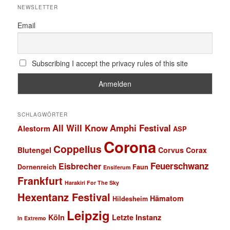
NEWSLETTER
Email
Subscribing I accept the privacy rules of this site
SCHLAGWÖRTER
All Will Know
Amphi Festival
Alestorm
ASP
Corona
Coppelius
Blutengel
Corvus Corax
Feuerschwanz
Eisbrecher
Faun
Dornenreich
Ensiferum
Frankfurt
Harakiri For The Sky
Hexentanz Festival
Hämatom
Hildesheim
Leipzig
Köln
Letzte Instanz
In Extremo