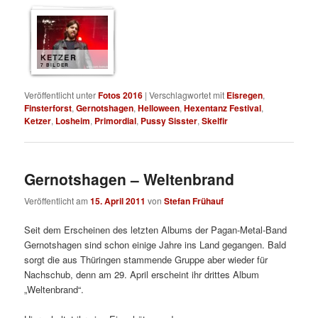
KETZER
7 BILDER
Veröffentlicht unter
Fotos 2016
|
Verschlagwortet mit
Eisregen
,
Finsterforst
,
Gernotshagen
,
Helloween
,
Hexentanz Festival
,
Ketzer
,
Losheim
,
Primordial
,
Pussy Sisster
,
Skelfir
Gernotshagen – Weltenbrand
Veröffentlicht am
15. April 2011
von
Stefan Frühauf
Seit dem Erscheinen des letzten Albums der Pagan-Metal-Band
Gernotshagen sind schon einige Jahre ins Land gegangen. Bald
sorgt die aus Thüringen stammende Gruppe aber wieder für
Nachschub, denn am 29. April erscheint ihr drittes Album
„Weltenbrand“.