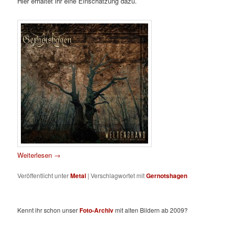
Hier erhaltet ihr eine Einschätzung dazu.
Weiterlesen
→
Veröffentlicht unter
Metal
|
Verschlagwortet mit
Gernotshagen
Kennt ihr schon unser
Foto-Archiv
mit alten Bildern ab 2009?