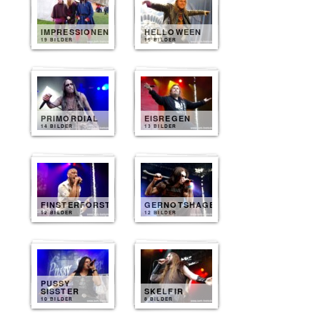
IMPRESSIONEN
HELLOWEEN
19 BILDER
15 BILDER
PRIMORDIAL
EISREGEN
14 BILDER
13 BILDER
FINSTERFORST
GERNOTSHAGEN
12 BILDER
12 BILDER
PUSSY
SISSTER
SKELFIR
10 BILDER
8 BILDER