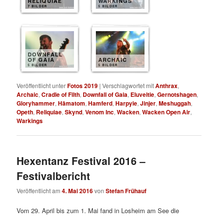
RELIQUIAE
WARKINGS
7 BILDER
5 BILDER
DOWNFALL
OF GAIA
ARCHAIC
5 BILDER
5 BILDER
Veröffentlicht unter
Fotos 2019
|
Verschlagwortet mit
Anthrax
,
Archaic
,
Cradle of Filth
,
Downfall of Gaia
,
Eluveitie
,
Gernotshagen
,
Gloryhammer
,
Hämatom
,
Hamferd
,
Harpyie
,
Jinjer
,
Meshuggah
,
Opeth
,
Reliquiae
,
Skynd
,
Venom Inc
,
Wacken
,
Wacken Open Air
,
Warkings
Hexentanz Festival 2016 –
Festivalbericht
Veröffentlicht am
4. Mai 2016
von
Stefan Frühauf
Vom 29. April bis zum 1. Mai fand in Losheim am See die