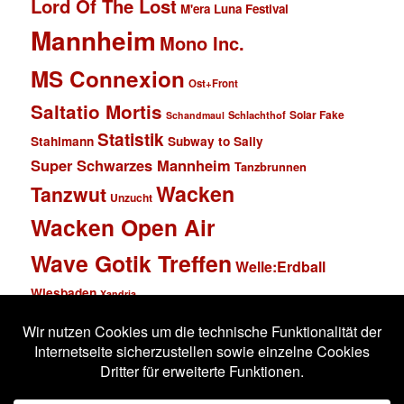
Lord Of The Lost
M'era Luna Festival
Mannheim
Mono Inc.
MS Connexion
Ost+Front
Saltatio Mortis
Solar Fake
Schlachthof
Schandmaul
Statistik
Stahlmann
Subway to Sally
Super Schwarzes Mannheim
Tanzbrunnen
Wacken
Tanzwut
Unzucht
Wacken Open Air
Wave Gotik Treffen
Welle:Erdball
Wiesbaden
Xandria
Impressum