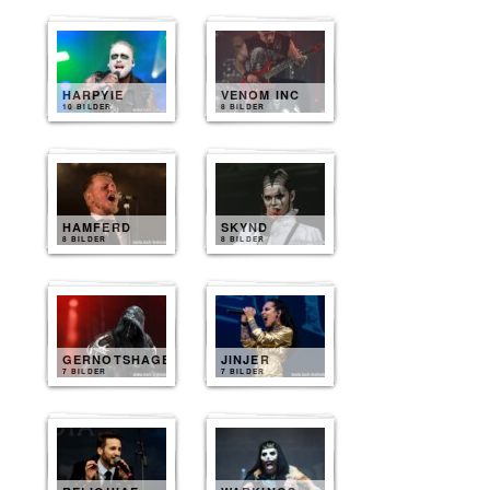
HARPYIE
VENOM INC
10 BILDER
8 BILDER
HAMFERD
SKYND
8 BILDER
8 BILDER
GERNOTSHAGEN
JINJER
7 BILDER
7 BILDER