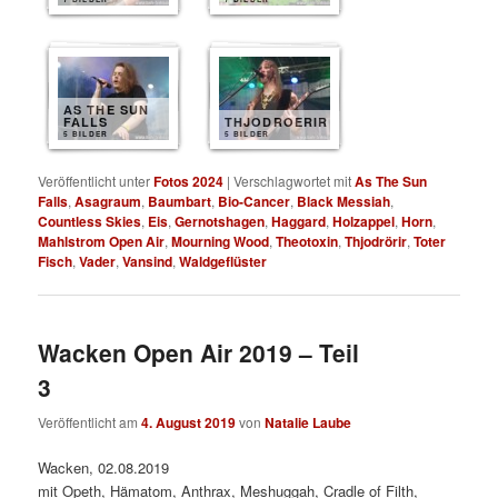
AS THE SUN
FALLS
THJODROERIR
5 BILDER
5 BILDER
Veröffentlicht unter
Fotos 2024
|
Verschlagwortet mit
As The Sun
Falls
,
Asagraum
,
Baumbart
,
Bio-Cancer
,
Black Messiah
,
Countless Skies
,
Eis
,
Gernotshagen
,
Haggard
,
Holzappel
,
Horn
,
Mahlstrom Open Air
,
Mourning Wood
,
Theotoxin
,
Thjodrörir
,
Toter
Fisch
,
Vader
,
Vansind
,
Waldgeflüster
Wacken Open Air 2019 – Teil
3
Veröffentlicht am
4. August 2019
von
Natalie Laube
Wacken, 02.08.2019
mit Opeth, Hämatom, Anthrax, Meshuggah, Cradle of Filth,