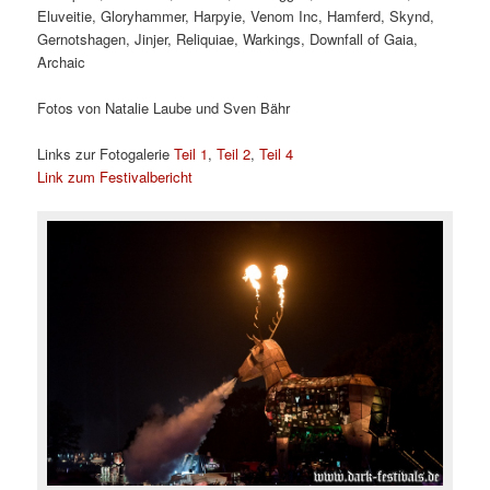
Eluveitie, Gloryhammer, Harpyie, Venom Inc, Hamferd, Skynd,
Gernotshagen, Jinjer, Reliquiae, Warkings, Downfall of Gaia,
Archaic
Fotos von Natalie Laube und Sven Bähr
Links zur Fotogalerie
Teil 1
,
Teil 2
,
Teil 4
Link zum Festivalbericht