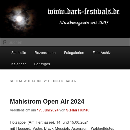
Zum
Zum
Musikmagazin seit 2005
primären
sekundären
Inhalt
Inhalt
springen
springen
DARK-FESTIVALS.DE
Suchen
Hauptmenü
Startseite
Rezensionen
Fotogalerien
Foto-Archiv
Kalender
Sonstiges
SCHLAGWORTARCHIV:
GERNOTSHAGEN
Mahlstrom Open Air 2024
Veröffentlicht am
17. Juni 2024
von
Stefan Frühauf
Holzappel (Am Herthasee), 14. und 15.06.2024
mit Haggard, Vader, Black Messiah, Asagraum, Waldgeflüster,