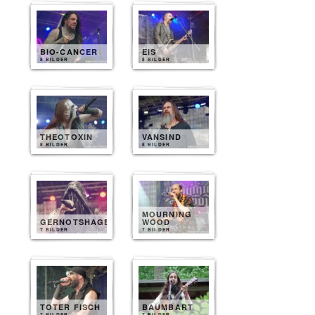
BIO-CANCER
EIS
8 BILDER
8 BILDER
THEOTOXIN
VANSIND
8 BILDER
8 BILDER
MOURNING
GERNOTSHAGEN
WOOD
7 BILDER
7 BILDER
TOTER FISCH
BAUMBART
7 BILDER
7 BILDER