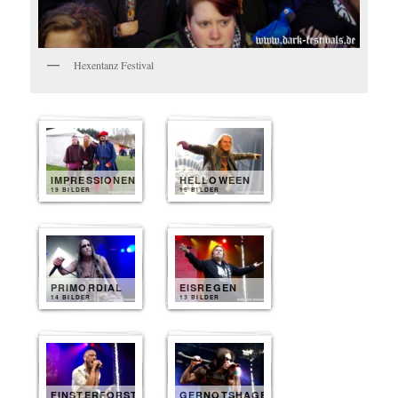
Hexentanz Festival
IMPRESSIONEN
HELLOWEEN
19 BILDER
15 BILDER
PRIMORDIAL
EISREGEN
14 BILDER
13 BILDER
FINSTERFORST
GERNOTSHAGEN