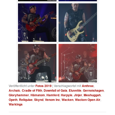
Veröffentlicht unter
Fotos 2019
|
Verschlagwortet mit
Anthrax
,
Archaic
,
Cradle of Filth
,
Downfall of Gaia
,
Eluveitie
,
Gernotshagen
,
Gloryhammer
,
Hämatom
,
Hamferd
,
Harpyie
,
Jinjer
,
Meshuggah
,
Opeth
,
Reliquiae
,
Skynd
,
Venom Inc
,
Wacken
,
Wacken Open Air
,
Warkings