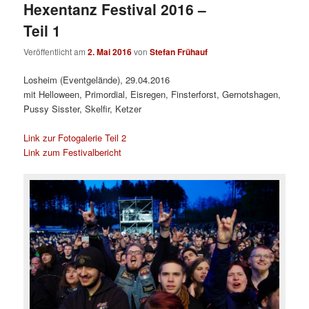
Hexentanz Festival 2016 –
Teil 1
Veröffentlicht am
2. Mai 2016
von
Stefan Frühauf
Losheim (Eventgelände), 29.04.2016
mit Helloween, Primordial, Eisregen, Finsterforst, Gernotshagen,
Pussy Sisster, Skelfir, Ketzer
Link zur Fotogalerie Teil 2
Link zum Festivalbericht