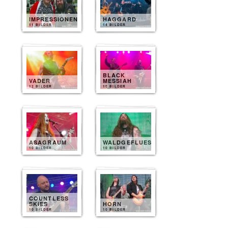
IMPRESSIONEN
HAGGARD
11 BILDER
14 BILDER
BLACK
VADER
MESSIAH
12 BILDER
10 BILDER
ASAGRAUM
WALDGEFLUESTER
10 BILDER
10 BILDER
COUNTLESS
SKIES
HORN
10 BILDER
10 BILDER