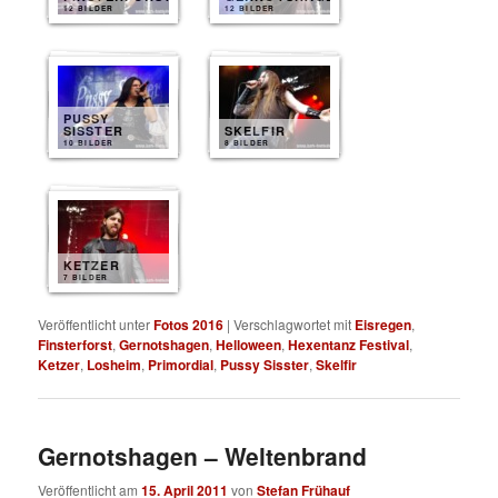
12 BILDER
12 BILDER
PUSSY
SISSTER
SKELFIR
10 BILDER
8 BILDER
KETZER
7 BILDER
Veröffentlicht unter
Fotos 2016
|
Verschlagwortet mit
Eisregen
,
Finsterforst
,
Gernotshagen
,
Helloween
,
Hexentanz Festival
,
Ketzer
,
Losheim
,
Primordial
,
Pussy Sisster
,
Skelfir
Gernotshagen – Weltenbrand
Veröffentlicht am
15. April 2011
von
Stefan Frühauf