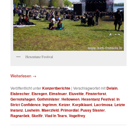
Hexentanz Festival
Weiterlesen
→
Veröffentlicht unter
Konzertberichte
|
Verschlagwortet mit
Delain
,
Eisbrecher
,
Eisregen
,
Elmsfeuer
,
Eluveitie
,
Finsterforst
,
Gernotshagen
,
Gothminister
,
Helloween
,
Hexentanz Festival
,
In
Strict Confidence
,
Ingrimm
,
Ketzer
,
Korpiklaani
,
Lacrimosa
,
Letzte
Instanz
,
Losheim
,
Maerzfeld
,
Primordial
,
Pussy Sisster
,
Ragnaröek
,
Skelfir
,
Vlad In Tears
,
Vogelfrey