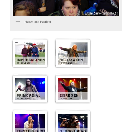
Hexentanz Festival
IMPRESSIONEN
HELLOWEEN
19 BILDER
15 BILDER
PRIMORDIAL
EISREGEN
14 BILDER
13 BILDER
FINSTERFORST
GERNOTSHAGEN