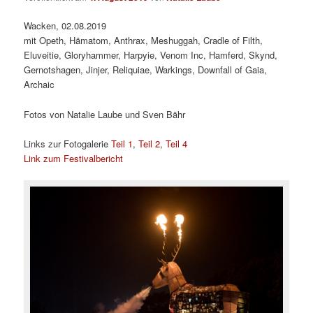
Wacken, 02.08.2019
mit Opeth, Hämatom, Anthrax, Meshuggah, Cradle of Filth,
Eluveitie, Gloryhammer, Harpyie, Venom Inc, Hamferd, Skynd,
Gernotshagen, Jinjer, Reliquiae, Warkings, Downfall of Gaia,
Archaic
Fotos von Natalie Laube und Sven Bähr
Links zur Fotogalerie
Teil 1
,
Teil 2
,
Teil 4
Link zum Festivalbericht