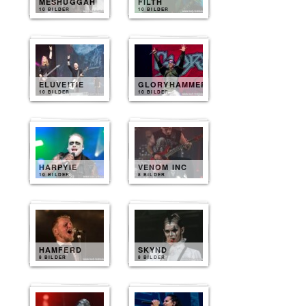
MESHUGGAH
FILTH
10 BILDER
10 BILDER
ELUVEITIE
GLORYHAMMER
10 BILDER
10 BILDER
HARPYIE
VENOM INC
10 BILDER
8 BILDER
HAMFERD
SKYND
8 BILDER
8 BILDER