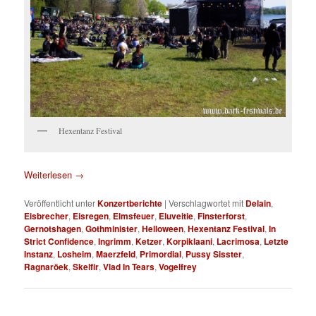
Hexentanz Festival
Weiterlesen
→
Veröffentlicht unter
Konzertberichte
|
Verschlagwortet mit
Delain
,
Eisbrecher
,
Eisregen
,
Elmsfeuer
,
Eluveitie
,
Finsterforst
,
Gernotshagen
,
Gothminister
,
Helloween
,
Hexentanz Festival
,
In
Strict Confidence
,
Ingrimm
,
Ketzer
,
Korpiklaani
,
Lacrimosa
,
Letzte
Instanz
,
Losheim
,
Maerzfeld
,
Primordial
,
Pussy Sisster
,
Ragnaröek
,
Skelfir
,
Vlad In Tears
,
Vogelfrey