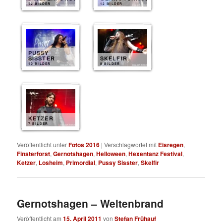
12 BILDER
12 BILDER
PUSSY
SISSTER
SKELFIR
10 BILDER
8 BILDER
KETZER
7 BILDER
Veröffentlicht unter
Fotos 2016
|
Verschlagwortet mit
Eisregen
,
Finsterforst
,
Gernotshagen
,
Helloween
,
Hexentanz Festival
,
Ketzer
,
Losheim
,
Primordial
,
Pussy Sisster
,
Skelfir
Gernotshagen – Weltenbrand
Veröffentlicht am
15. April 2011
von
Stefan Frühauf