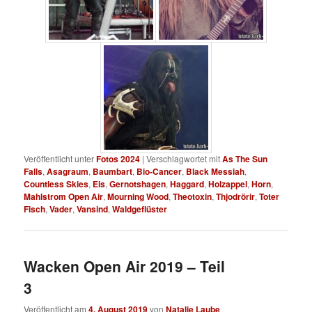
Veröffentlicht unter
Fotos 2024
|
Verschlagwortet mit
As The Sun
Falls
,
Asagraum
,
Baumbart
,
Bio-Cancer
,
Black Messiah
,
Countless Skies
,
Eis
,
Gernotshagen
,
Haggard
,
Holzappel
,
Horn
,
Mahlstrom Open Air
,
Mourning Wood
,
Theotoxin
,
Thjodrörir
,
Toter
Fisch
,
Vader
,
Vansind
,
Waldgeflüster
Wacken Open Air 2019 – Teil
3
Veröffentlicht am
4. August 2019
von
Natalie Laube