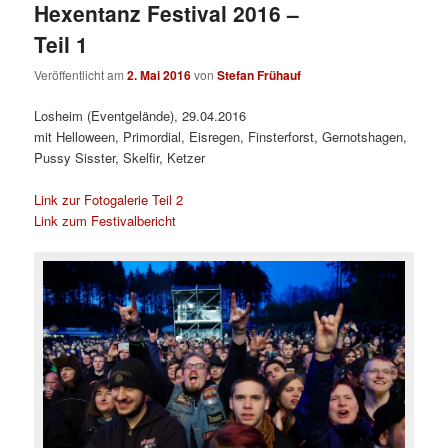
Hexentanz Festival 2016 –
Teil 1
Veröffentlicht am
2. Mai 2016
von
Stefan Frühauf
Losheim (Eventgelände), 29.04.2016
mit Helloween, Primordial, Eisregen, Finsterforst, Gernotshagen,
Pussy Sisster, Skelfir, Ketzer
Link zur Fotogalerie Teil 2
Link zum Festivalbericht