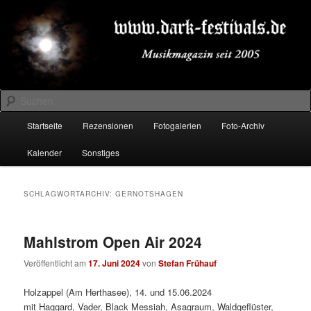
Zum
Zum
Musikmagazin seit 2005
primären
sekundären
Inhalt
Inhalt
springen
springen
DARK-FESTIVALS.DE
Suchen
Hauptmenü
Startseite
Rezensionen
Fotogalerien
Foto-Archiv
Kalender
Sonstiges
SCHLAGWORTARCHIV:
GERNOTSHAGEN
Mahlstrom Open Air 2024
Veröffentlicht am
17. Juni 2024
von
Stefan Frühauf
Holzappel (Am Herthasee), 14. und 15.06.2024
mit Haggard, Vader, Black Messiah, Asagraum, Waldgeflüster,