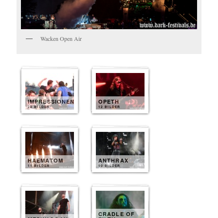
Wacken Open Air
IMPRESSIONEN
OPETH
20 BILDER
12 BILDER
HAEMATOM
ANTHRAX
11 BILDER
10 BILDER
CRADLE OF