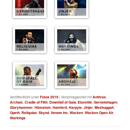
GERNOTSHAGEN
JINJER
7 BILDER
7 BILDER
RELIQUIAE
WARKINGS
7 BILDER
5 BILDER
DOWNFALL
OF GAIA
ARCHAIC
5 BILDER
5 BILDER
Veröffentlicht unter
Fotos 2019
|
Verschlagwortet mit
Anthrax
,
Archaic
,
Cradle of Filth
,
Downfall of Gaia
,
Eluveitie
,
Gernotshagen
,
Gloryhammer
,
Hämatom
,
Hamferd
,
Harpyie
,
Jinjer
,
Meshuggah
,
Opeth
,
Reliquiae
,
Skynd
,
Venom Inc
,
Wacken
,
Wacken Open Air
,
Warkings