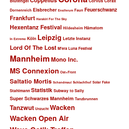
Coppelius
Blutengel
Corvus Corax
Feuerschwanz
Eisbrecher
Faun
Dornenreich
Ensiferum
Frankfurt
Harakiri For The Sky
Hexentanz Festival
Hämatom
Hildesheim
Leipzig
Köln
Letzte Instanz
In Extremo
Lord Of The Lost
M'era Luna Festival
Mannheim
Mono Inc.
MS Connexion
Ost+Front
Saltatio Mortis
Solar Fake
Schlachthof
Schandmaul
Statistik
Stahlmann
Subway to Sally
Super Schwarzes Mannheim
Tanzbrunnen
Wacken
Tanzwut
Unzucht
Wacken Open Air