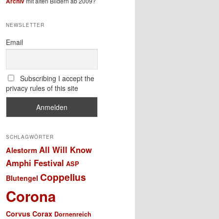
Archiv
mit alten Bildern ab 2009?
NEWSLETTER
Email
Subscribing I accept the
privacy rules of this site
SCHLAGWÖRTER
All Will Know
Alestorm
Amphi Festival
ASP
Coppelius
Blutengel
Corona
Corvus Corax
Dornenreich