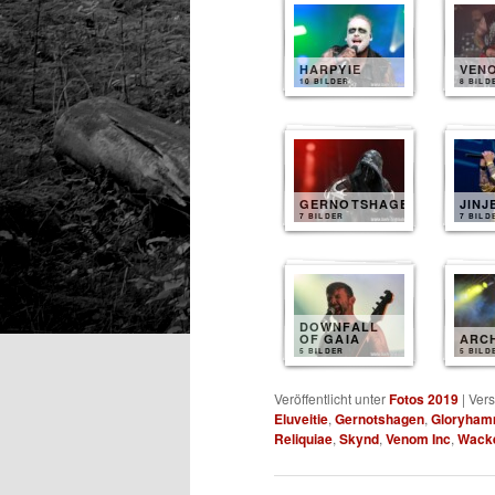
HARPYIE
VENO
10 BILDER
8 BILD
GERNOTSHAGEN
JINJ
7 BILDER
7 BILD
DOWNFALL
OF GAIA
ARC
5 BILDER
5 BILD
Veröffentlicht unter
Fotos 2019
|
Vers
Eluveitie
,
Gernotshagen
,
Gloryham
Reliquiae
,
Skynd
,
Venom Inc
,
Wack