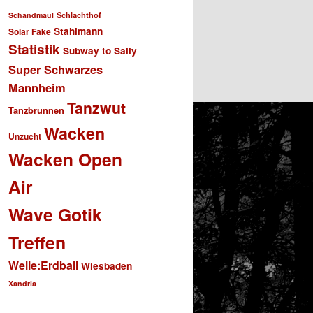
Schlachthof
Schandmaul
Stahlmann
Solar Fake
Statistik
Subway to Sally
Super Schwarzes
Mannheim
Tanzwut
Tanzbrunnen
Wacken
Unzucht
Wacken Open
Air
Wave Gotik
Treffen
Welle:Erdball
Wiesbaden
Xandria