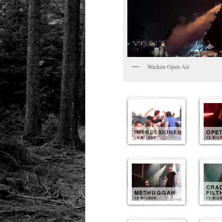
Wacken Open Air
IMPRESSIONEN
OPE
20 BILDER
12 BIL
CRA
MESHUGGAH
FILT
10 BILDER
10 BIL