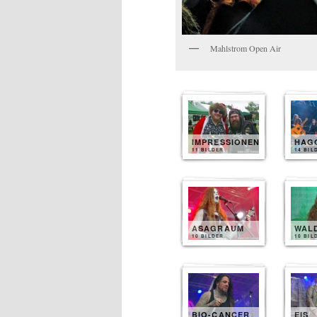
Mahlstrom Open Air
IMPRESSIONEN
HAG
11 BILDER
14 BIL
ASAGRAUM
WAL
10 BILDER
10 BIL
BIO-CANCER
EIS