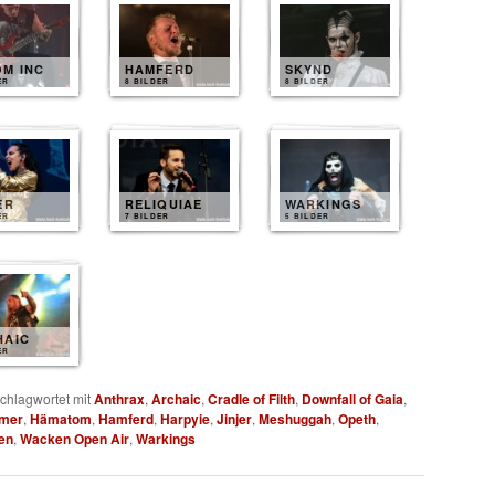
M INC
HAMFERD
SKYND
ER
8 BILDER
8 BILDER
ER
RELIQUIAE
WARKINGS
ER
7 BILDER
5 BILDER
HAIC
ER
chlagwortet mit
Anthrax
,
Archaic
,
Cradle of Filth
,
Downfall of Gaia
,
mer
,
Hämatom
,
Hamferd
,
Harpyie
,
Jinjer
,
Meshuggah
,
Opeth
,
en
,
Wacken Open Air
,
Warkings