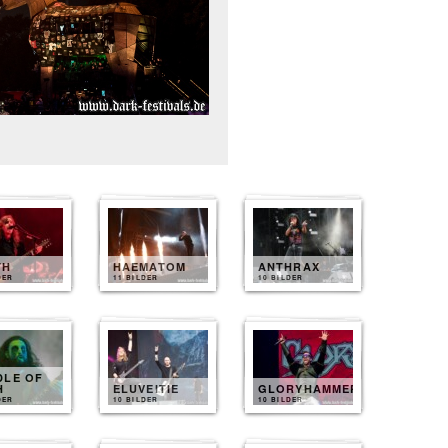
TH
HAEMATOM
ANTHRAX
DER
11 BILDER
10 BILDER
DLE OF
H
ELUVEITIE
GLORYHAMMER
DER
10 BILDER
10 BILDER