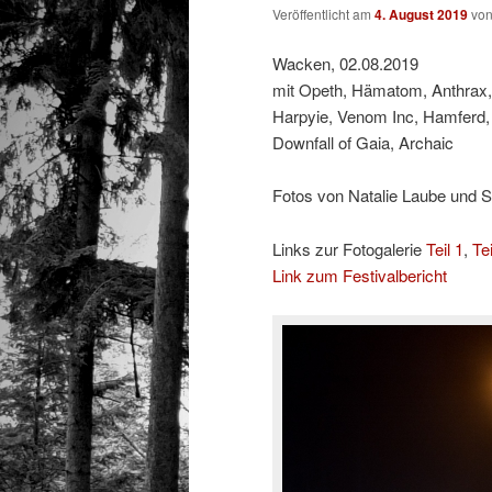
Veröffentlicht am
4. August 2019
vo
Wacken, 02.08.2019
mit Opeth, Hämatom, Anthrax, 
Harpyie, Venom Inc, Hamferd, 
Downfall of Gaia, Archaic
Fotos von Natalie Laube und 
Links zur Fotogalerie
Teil 1
,
Tei
Link zum Festivalbericht