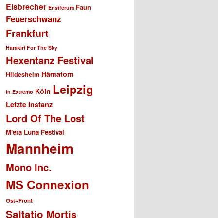
Eisbrecher
Faun
Ensiferum
Feuerschwanz
Frankfurt
Harakiri For The Sky
Hexentanz Festival
Hämatom
Hildesheim
Leipzig
Köln
In Extremo
Letzte Instanz
Lord Of The Lost
M'era Luna Festival
Mannheim
Mono Inc.
MS Connexion
Ost+Front
Saltatio Mortis