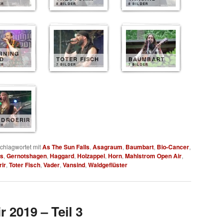
ER
8 BILDER
8 BILDER
RNING
D
TOTER FISCH
BAUMBART
ER
7 BILDER
7 BILDER
ODROERIR
ER
chlagwortet mit
As The Sun Falls
,
Asagraum
,
Baumbart
,
Bio-Cancer
,
is
,
Gernotshagen
,
Haggard
,
Holzappel
,
Horn
,
Mahlstrom Open Air
,
rir
,
Toter Fisch
,
Vader
,
Vansind
,
Waldgeflüster
 2019 – Teil 3