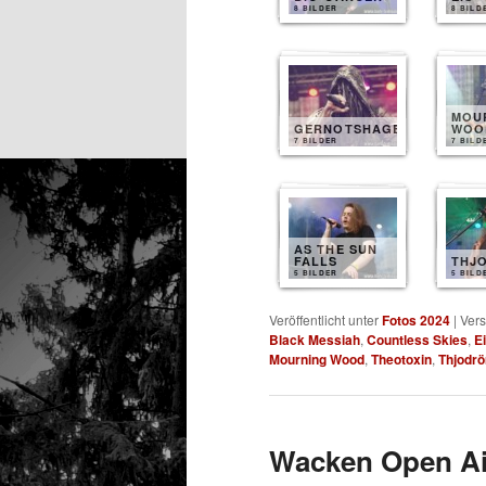
8 BILDER
8 BILD
MOU
GERNOTSHAGEN
WOO
7 BILDER
7 BILD
AS THE SUN
FALLS
THJ
5 BILDER
5 BILD
Veröffentlicht unter
Fotos 2024
|
Vers
Black Messiah
,
Countless Skies
,
E
Mourning Wood
,
Theotoxin
,
Thjodrö
Wacken Open Air