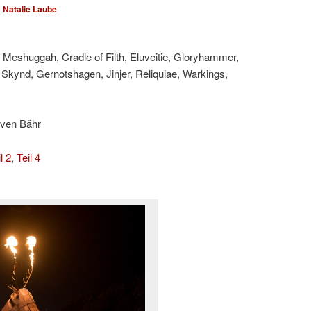
n
Natalie Laube
Meshuggah, Cradle of Filth, Eluveitie, Gloryhammer,
Skynd, Gernotshagen, Jinjer, Reliquiae, Warkings,
Sven Bähr
l 2
,
Teil 4