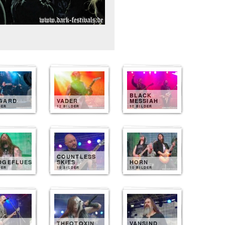
BLACK
GARD
VADER
MESSIAH
DER
12 BILDER
10 BILDER
COUNTLESS
DGEFLUESTER
SKIES
HORN
DER
10 BILDER
10 BILDER
THEOTOXIN
VANSIND