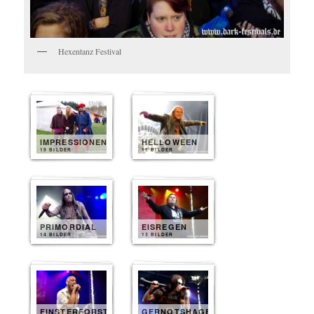
Hexentanz Festival
IMPRESSIONEN
HELLOWEEN
19 BILDER
15 BILDER
PRIMORDIAL
EISREGEN
14 BILDER
13 BILDER
FINSTERFORST
GERNOTSHAGEN