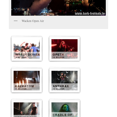
Wacken Open Air
IMPRESSIONEN
OPETH
20 BILDER
12 BILDER
HAEMATOM
ANTHRAX
11 BILDER
10 BILDER
CRADLE OF