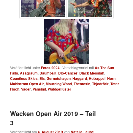
Veröffentlicht unter
Fotos 2024
|
Verschlagwortet mit
As The Sun
Falls
,
Asagraum
,
Baumbart
,
Bio-Cancer
,
Black Messiah
,
Countless Skies
,
Eis
,
Gernotshagen
,
Haggard
,
Holzappel
,
Horn
,
Mahlstrom Open Air
,
Mourning Wood
,
Theotoxin
,
Thjodrörir
,
Toter
Fisch
,
Vader
,
Vansind
,
Waldgeflüster
Wacken Open Air 2019 – Teil
3
Veröffentlicht am
4. August 2019
von
Natalie Laube