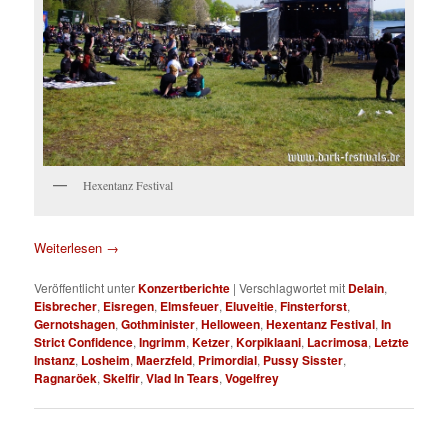
Hexentanz Festival
Weiterlesen
→
Veröffentlicht unter
Konzertberichte
|
Verschlagwortet mit
Delain
,
Eisbrecher
,
Eisregen
,
Elmsfeuer
,
Eluveitie
,
Finsterforst
,
Gernotshagen
,
Gothminister
,
Helloween
,
Hexentanz Festival
,
In
Strict Confidence
,
Ingrimm
,
Ketzer
,
Korpiklaani
,
Lacrimosa
,
Letzte
Instanz
,
Losheim
,
Maerzfeld
,
Primordial
,
Pussy Sisster
,
Ragnaröek
,
Skelfir
,
Vlad In Tears
,
Vogelfrey