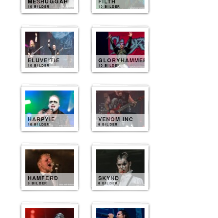
MESHUGGAH
FILTH
10 BILDER
10 BILDER
ELUVEITIE
GLORYHAMMER
10 BILDER
10 BILDER
HARPYIE
VENOM INC
10 BILDER
8 BILDER
HAMFERD
SKYND
8 BILDER
8 BILDER