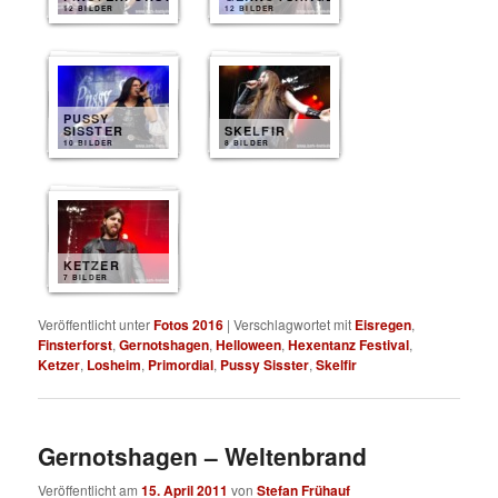
12 BILDER
12 BILDER
PUSSY
SISSTER
SKELFIR
10 BILDER
8 BILDER
KETZER
7 BILDER
Veröffentlicht unter
Fotos 2016
|
Verschlagwortet mit
Eisregen
,
Finsterforst
,
Gernotshagen
,
Helloween
,
Hexentanz Festival
,
Ketzer
,
Losheim
,
Primordial
,
Pussy Sisster
,
Skelfir
Gernotshagen – Weltenbrand
Veröffentlicht am
15. April 2011
von
Stefan Frühauf