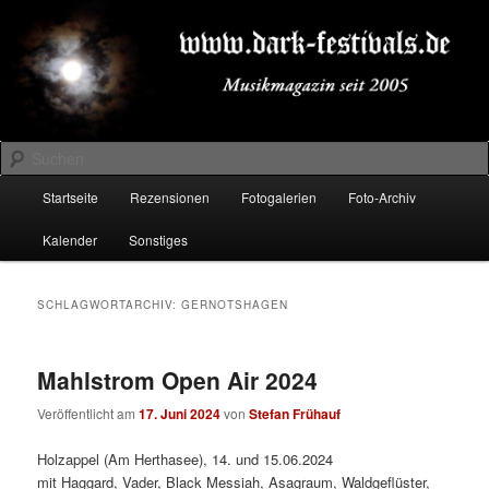
Zum
Zum
Musikmagazin seit 2005
primären
sekundären
Inhalt
Inhalt
springen
springen
DARK-FESTIVALS.DE
Suchen
Hauptmenü
Startseite
Rezensionen
Fotogalerien
Foto-Archiv
Kalender
Sonstiges
SCHLAGWORTARCHIV:
GERNOTSHAGEN
Mahlstrom Open Air 2024
Veröffentlicht am
17. Juni 2024
von
Stefan Frühauf
Holzappel (Am Herthasee), 14. und 15.06.2024
mit Haggard, Vader, Black Messiah, Asagraum, Waldgeflüster,