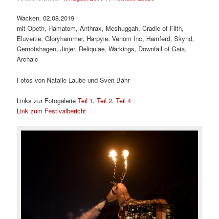
Wacken, 02.08.2019
mit Opeth, Hämatom, Anthrax, Meshuggah, Cradle of Filth,
Eluveitie, Gloryhammer, Harpyie, Venom Inc, Hamferd, Skynd,
Gernotshagen, Jinjer, Reliquiae, Warkings, Downfall of Gaia,
Archaic
Fotos von Natalie Laube und Sven Bähr
Links zur Fotogalerie
Teil 1
,
Teil 2
,
Teil 4
Link zum Festivalbericht