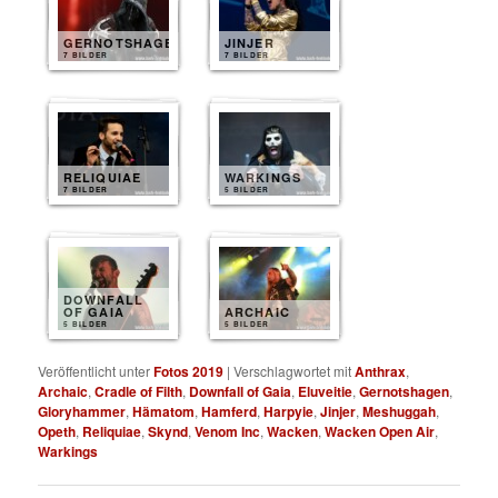
GERNOTSHAGEN
JINJER
7 BILDER
7 BILDER
RELIQUIAE
WARKINGS
7 BILDER
5 BILDER
DOWNFALL
OF GAIA
ARCHAIC
5 BILDER
5 BILDER
Veröffentlicht unter
Fotos 2019
|
Verschlagwortet mit
Anthrax
,
Archaic
,
Cradle of Filth
,
Downfall of Gaia
,
Eluveitie
,
Gernotshagen
,
Gloryhammer
,
Hämatom
,
Hamferd
,
Harpyie
,
Jinjer
,
Meshuggah
,
Opeth
,
Reliquiae
,
Skynd
,
Venom Inc
,
Wacken
,
Wacken Open Air
,
Warkings