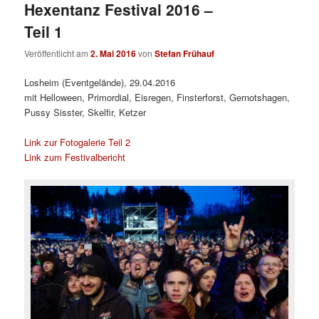
Hexentanz Festival 2016 –
Teil 1
Veröffentlicht am
2. Mai 2016
von
Stefan Frühauf
Losheim (Eventgelände), 29.04.2016
mit Helloween, Primordial, Eisregen, Finsterforst, Gernotshagen,
Pussy Sisster, Skelfir, Ketzer
Link zur Fotogalerie Teil 2
Link zum Festivalbericht