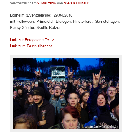
Veröffentlicht am
2. Mai 2016
von
Stefan Frühauf
Losheim (Eventgelände), 29.04.2016
mit Helloween, Primordial, Eisregen, Finsterforst, Gernotshagen,
Pussy Sisster, Skelfir, Ketzer
Link zur Fotogalerie Teil 2
Link zum Festivalbericht