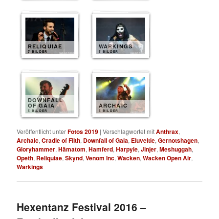
RELIQUIAE
WARKINGS
7 BILDER
5 BILDER
DOWNFALL
OF GAIA
ARCHAIC
5 BILDER
5 BILDER
Veröffentlicht unter
Fotos 2019
|
Verschlagwortet mit
Anthrax
,
Archaic
,
Cradle of Filth
,
Downfall of Gaia
,
Eluveitie
,
Gernotshagen
,
Gloryhammer
,
Hämatom
,
Hamferd
,
Harpyie
,
Jinjer
,
Meshuggah
,
Opeth
,
Reliquiae
,
Skynd
,
Venom Inc
,
Wacken
,
Wacken Open Air
,
Warkings
Hexentanz Festival 2016 –