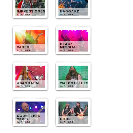
IMPRESSIONEN
HAGGARD
11 BILDER
14 BILDER
BLACK
VADER
MESSIAH
12 BILDER
10 BILDER
ASAGRAUM
WALDGEFLUESTER
10 BILDER
10 BILDER
COUNTLESS
SKIES
HORN
10 BILDER
10 BILDER