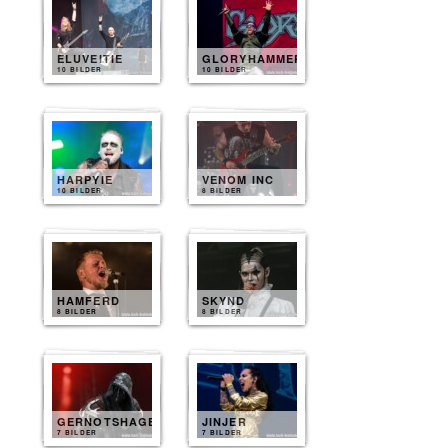
ELUVEITIE
GLORYHAMMER
10 BILDER
10 BILDER
HARPYIE
VENOM INC
10 BILDER
8 BILDER
HAMFERD
SKYND
8 BILDER
8 BILDER
GERNOTSHAGEN
JINJER
7 BILDER
7 BILDER