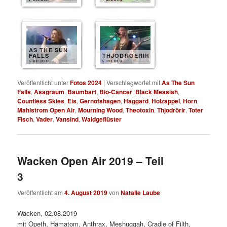
AS THE SUN
FALLS
THJODROERIR
5 BILDER
5 BILDER
Veröffentlicht unter
Fotos 2024
|
Verschlagwortet mit
As The Sun
Falls
,
Asagraum
,
Baumbart
,
Bio-Cancer
,
Black Messiah
,
Countless Skies
,
Eis
,
Gernotshagen
,
Haggard
,
Holzappel
,
Horn
,
Mahlstrom Open Air
,
Mourning Wood
,
Theotoxin
,
Thjodrörir
,
Toter
Fisch
,
Vader
,
Vansind
,
Waldgeflüster
Wacken Open Air 2019 – Teil
3
Veröffentlicht am
4. August 2019
von
Natalie Laube
Wacken, 02.08.2019
mit Opeth, Hämatom, Anthrax, Meshuggah, Cradle of Filth,