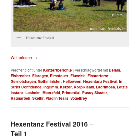
Hexentanz Festival
Weiterlesen
→
Veröffentlicht unter
Konzertberichte
|
Verschlagwortet mit
Delain
,
Eisbrecher
,
Eisregen
,
Elmsfeuer
,
Eluveitie
,
Finsterforst
,
Gernotshagen
,
Gothminister
,
Helloween
,
Hexentanz Festival
,
In
Strict Confidence
,
Ingrimm
,
Ketzer
,
Korpiklaani
,
Lacrimosa
,
Letzte
Instanz
,
Losheim
,
Maerzfeld
,
Primordial
,
Pussy Sisster
,
Ragnaröek
,
Skelfir
,
Vlad In Tears
,
Vogelfrey
Hexentanz Festival 2016 –
Teil 1