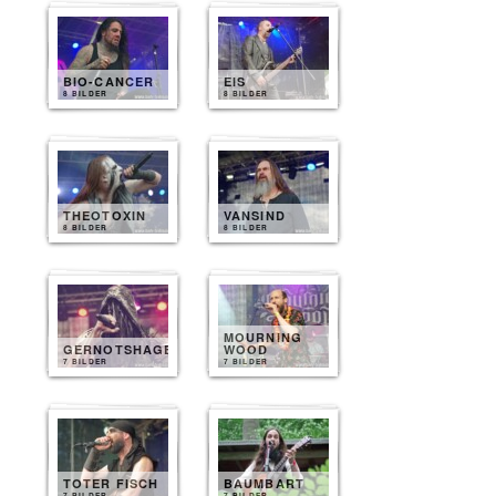
BIO-CANCER
EIS
8 BILDER
8 BILDER
THEOTOXIN
VANSIND
8 BILDER
8 BILDER
MOURNING
GERNOTSHAGEN
WOOD
7 BILDER
7 BILDER
TOTER FISCH
BAUMBART
7 BILDER
7 BILDER