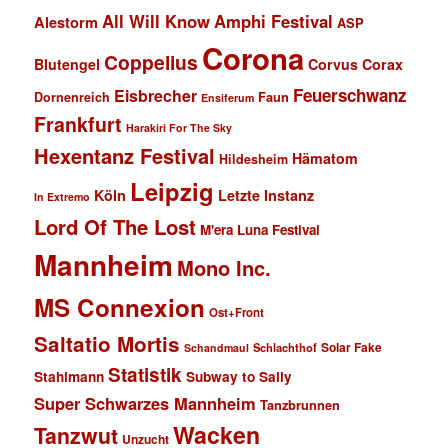
All Will Know
Amphi Festival
Alestorm
ASP
Corona
Coppelius
Blutengel
Corvus Corax
Feuerschwanz
Eisbrecher
Faun
Dornenreich
Ensiferum
Frankfurt
Harakiri For The Sky
Hexentanz Festival
Hämatom
Hildesheim
Leipzig
Köln
Letzte Instanz
In Extremo
Lord Of The Lost
M'era Luna Festival
Mannheim
Mono Inc.
MS Connexion
Ost+Front
Saltatio Mortis
Solar Fake
Schlachthof
Schandmaul
Statistik
Stahlmann
Subway to Sally
Super Schwarzes Mannheim
Tanzbrunnen
Wacken
Tanzwut
Unzucht