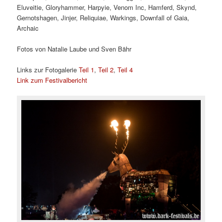
Eluveitie, Gloryhammer, Harpyie, Venom Inc, Hamferd, Skynd,
Gernotshagen, Jinjer, Reliquiae, Warkings, Downfall of Gaia,
Archaic
Fotos von Natalie Laube und Sven Bähr
Links zur Fotogalerie
Teil 1
,
Teil 2
,
Teil 4
Link zum Festivalbericht