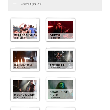
Wacken Open Air
IMPRESSIONEN
OPETH
20 BILDER
12 BILDER
HAEMATOM
ANTHRAX
11 BILDER
10 BILDER
CRADLE OF
MESHUGGAH
FILTH
10 BILDER
10 BILDER