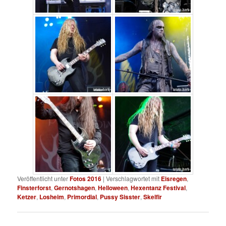
Veröffentlicht unter
Fotos 2016
|
Verschlagwortet mit
Eisregen
,
Finsterforst
,
Gernotshagen
,
Helloween
,
Hexentanz Festival
,
Ketzer
,
Losheim
,
Primordial
,
Pussy Sisster
,
Skelfir