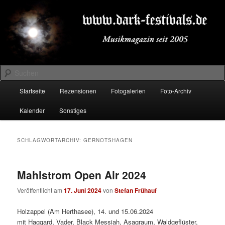
Zum
Zum
Musikmagazin seit 2005
primären
sekundären
Inhalt
Inhalt
springen
springen
DARK-FESTIVALS.DE
Suchen
Hauptmenü
Startseite
Rezensionen
Fotogalerien
Foto-Archiv
Kalender
Sonstiges
SCHLAGWORTARCHIV:
GERNOTSHAGEN
Mahlstrom Open Air 2024
Veröffentlicht am
17. Juni 2024
von
Stefan Frühauf
Holzappel (Am Herthasee), 14. und 15.06.2024
mit Haggard, Vader, Black Messiah, Asagraum, Waldgeflüster,