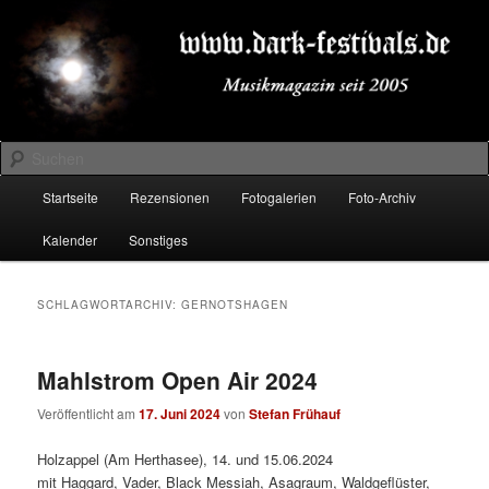
Zum
Zum
Musikmagazin seit 2005
primären
sekundären
Inhalt
Inhalt
springen
springen
DARK-FESTIVALS.DE
Suchen
Hauptmenü
Startseite
Rezensionen
Fotogalerien
Foto-Archiv
Kalender
Sonstiges
SCHLAGWORTARCHIV:
GERNOTSHAGEN
Mahlstrom Open Air 2024
Veröffentlicht am
17. Juni 2024
von
Stefan Frühauf
Holzappel (Am Herthasee), 14. und 15.06.2024
mit Haggard, Vader, Black Messiah, Asagraum, Waldgeflüster,