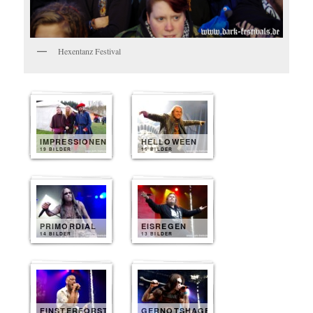
Hexentanz Festival
IMPRESSIONEN
HELLOWEEN
19 BILDER
15 BILDER
PRIMORDIAL
EISREGEN
14 BILDER
13 BILDER
FINSTERFORST
GERNOTSHAGEN