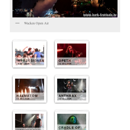
Wacken Open Air
IMPRESSIONEN
OPETH
20 BILDER
12 BILDER
HAEMATOM
ANTHRAX
11 BILDER
10 BILDER
CRADLE OF