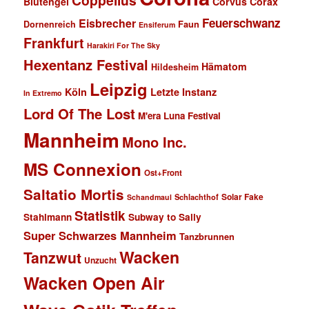
Coppelius
Blutengel
Corvus Corax
Feuerschwanz
Eisbrecher
Faun
Dornenreich
Ensiferum
Frankfurt
Harakiri For The Sky
Hexentanz Festival
Hämatom
Hildesheim
Leipzig
Köln
Letzte Instanz
In Extremo
Lord Of The Lost
M'era Luna Festival
Mannheim
Mono Inc.
MS Connexion
Ost+Front
Saltatio Mortis
Solar Fake
Schlachthof
Schandmaul
Statistik
Stahlmann
Subway to Sally
Super Schwarzes Mannheim
Tanzbrunnen
Wacken
Tanzwut
Unzucht
Wacken Open Air