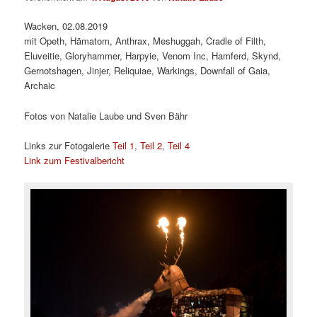
Wacken, 02.08.2019
mit Opeth, Hämatom, Anthrax, Meshuggah, Cradle of Filth,
Eluveitie, Gloryhammer, Harpyie, Venom Inc, Hamferd, Skynd,
Gernotshagen, Jinjer, Reliquiae, Warkings, Downfall of Gaia,
Archaic
Fotos von Natalie Laube und Sven Bähr
Links zur Fotogalerie
Teil 1
,
Teil 2
,
Teil 4
Link zum Festivalbericht