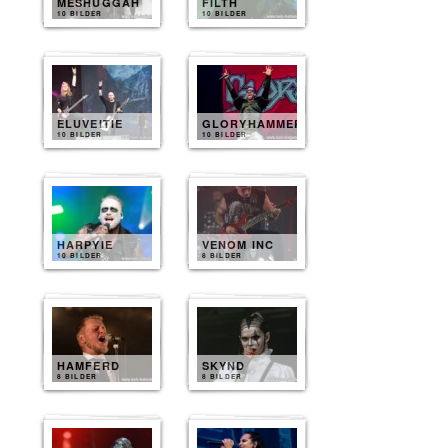
MESHUGGAH
FILTH
10 BILDER
10 BILDER
ELUVEITIE
GLORYHAMMER
10 BILDER
10 BILDER
HARPYIE
VENOM INC
10 BILDER
8 BILDER
HAMFERD
SKYND
8 BILDER
8 BILDER