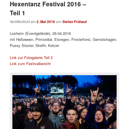
Hexentanz Festival 2016 –
Teil 1
Veröffentlicht am
2. Mai 2016
von
Stefan Frühauf
Losheim (Eventgelände), 29.04.2016
mit Helloween, Primordial, Eisregen, Finsterforst, Gernotshagen,
Pussy Sisster, Skelfir, Ketzer
Link zur Fotogalerie Teil 2
Link zum Festivalbericht