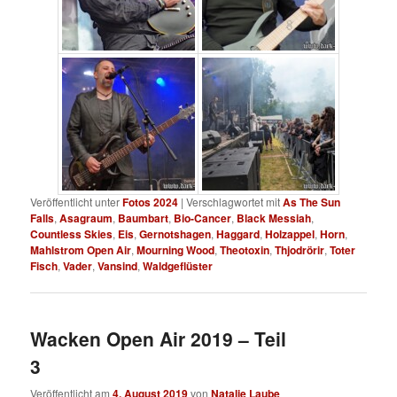
Veröffentlicht unter
Fotos 2024
|
Verschlagwortet mit
As The Sun
Falls
,
Asagraum
,
Baumbart
,
Bio-Cancer
,
Black Messiah
,
Countless Skies
,
Eis
,
Gernotshagen
,
Haggard
,
Holzappel
,
Horn
,
Mahlstrom Open Air
,
Mourning Wood
,
Theotoxin
,
Thjodrörir
,
Toter
Fisch
,
Vader
,
Vansind
,
Waldgeflüster
Wacken Open Air 2019 – Teil
3
Veröffentlicht am
4. August 2019
von
Natalie Laube