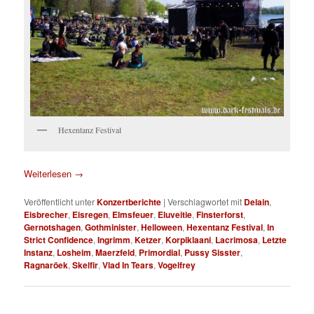
Hexentanz Festival
Weiterlesen
→
Veröffentlicht unter
Konzertberichte
|
Verschlagwortet mit
Delain
,
Eisbrecher
,
Eisregen
,
Elmsfeuer
,
Eluveitie
,
Finsterforst
,
Gernotshagen
,
Gothminister
,
Helloween
,
Hexentanz Festival
,
In
Strict Confidence
,
Ingrimm
,
Ketzer
,
Korpiklaani
,
Lacrimosa
,
Letzte
Instanz
,
Losheim
,
Maerzfeld
,
Primordial
,
Pussy Sisster
,
Ragnaröek
,
Skelfir
,
Vlad In Tears
,
Vogelfrey