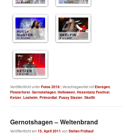
12 BILDER
12 BILDER
PUSSY
SISSTER
SKELFIR
10 BILDER
8 BILDER
KETZER
7 BILDER
Veröffentlicht unter
Fotos 2016
|
Verschlagwortet mit
Eisregen
,
Finsterforst
,
Gernotshagen
,
Helloween
,
Hexentanz Festival
,
Ketzer
,
Losheim
,
Primordial
,
Pussy Sisster
,
Skelfir
Gernotshagen – Weltenbrand
Veröffentlicht am
15. April 2011
von
Stefan Frühauf