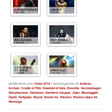
GERNOTSHAGEN
JINJER
7 BILDER
7 BILDER
RELIQUIAE
WARKINGS
7 BILDER
5 BILDER
DOWNFALL
OF GAIA
ARCHAIC
5 BILDER
5 BILDER
Veröffentlicht unter
Fotos 2019
|
Verschlagwortet mit
Anthrax
,
Archaic
,
Cradle of Filth
,
Downfall of Gaia
,
Eluveitie
,
Gernotshagen
,
Gloryhammer
,
Hämatom
,
Hamferd
,
Harpyie
,
Jinjer
,
Meshuggah
,
Opeth
,
Reliquiae
,
Skynd
,
Venom Inc
,
Wacken
,
Wacken Open Air
,
Warkings