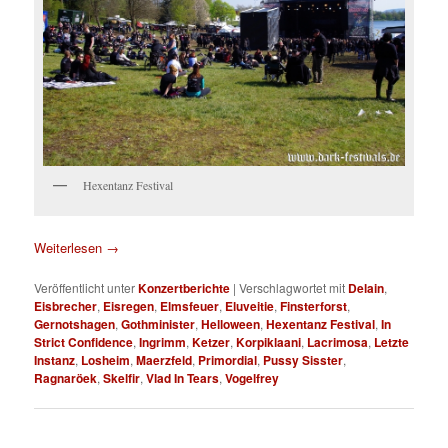
Hexentanz Festival
Weiterlesen
→
Veröffentlicht unter
Konzertberichte
|
Verschlagwortet mit
Delain
,
Eisbrecher
,
Eisregen
,
Elmsfeuer
,
Eluveitie
,
Finsterforst
,
Gernotshagen
,
Gothminister
,
Helloween
,
Hexentanz Festival
,
In
Strict Confidence
,
Ingrimm
,
Ketzer
,
Korpiklaani
,
Lacrimosa
,
Letzte
Instanz
,
Losheim
,
Maerzfeld
,
Primordial
,
Pussy Sisster
,
Ragnaröek
,
Skelfir
,
Vlad In Tears
,
Vogelfrey