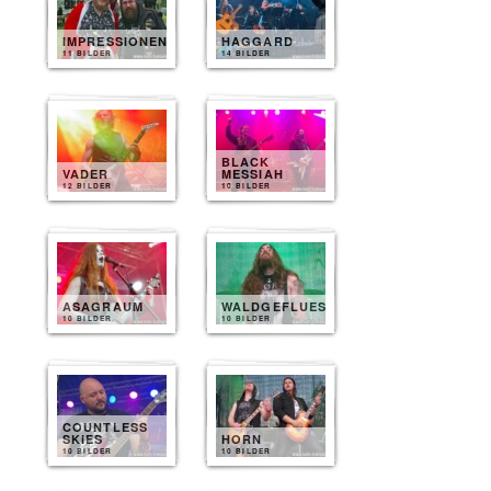
IMPRESSIONEN
HAGGARD
11 BILDER
14 BILDER
BLACK
VADER
MESSIAH
12 BILDER
10 BILDER
ASAGRAUM
WALDGEFLUESTER
10 BILDER
10 BILDER
COUNTLESS
SKIES
HORN
10 BILDER
10 BILDER