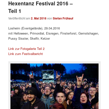
Hexentanz Festival 2016 –
Teil 1
Veröffentlicht am
2. Mai 2016
von
Stefan Frühauf
Losheim (Eventgelände), 29.04.2016
mit Helloween, Primordial, Eisregen, Finsterforst, Gernotshagen,
Pussy Sisster, Skelfir, Ketzer
Link zur Fotogalerie Teil 2
Link zum Festivalbericht