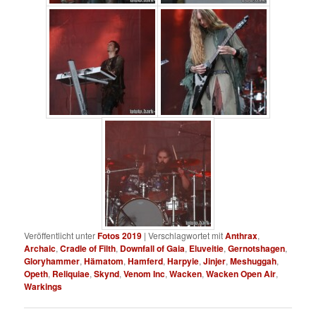
Veröffentlicht unter
Fotos 2019
|
Verschlagwortet mit
Anthrax
,
Archaic
,
Cradle of Filth
,
Downfall of Gaia
,
Eluveitie
,
Gernotshagen
,
Gloryhammer
,
Hämatom
,
Hamferd
,
Harpyie
,
Jinjer
,
Meshuggah
,
Opeth
,
Reliquiae
,
Skynd
,
Venom Inc
,
Wacken
,
Wacken Open Air
,
Warkings