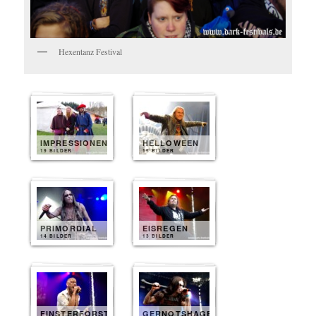
Hexentanz Festival
IMPRESSIONEN
HELLOWEEN
19 BILDER
15 BILDER
PRIMORDIAL
EISREGEN
14 BILDER
13 BILDER
FINSTERFORST
GERNOTSHAGEN