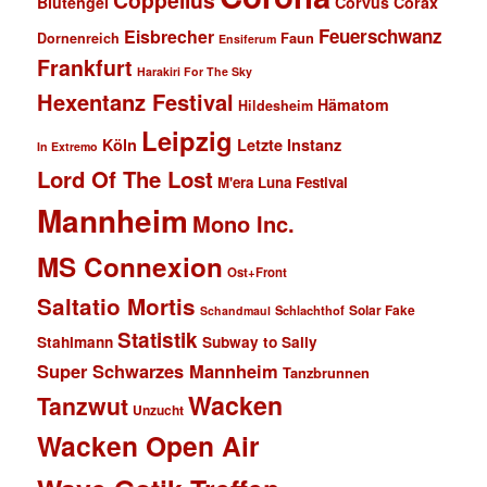
Coppelius
Blutengel
Corvus Corax
Feuerschwanz
Eisbrecher
Faun
Dornenreich
Ensiferum
Frankfurt
Harakiri For The Sky
Hexentanz Festival
Hämatom
Hildesheim
Leipzig
Köln
Letzte Instanz
In Extremo
Lord Of The Lost
M'era Luna Festival
Mannheim
Mono Inc.
MS Connexion
Ost+Front
Saltatio Mortis
Solar Fake
Schlachthof
Schandmaul
Statistik
Stahlmann
Subway to Sally
Super Schwarzes Mannheim
Tanzbrunnen
Wacken
Tanzwut
Unzucht
Wacken Open Air