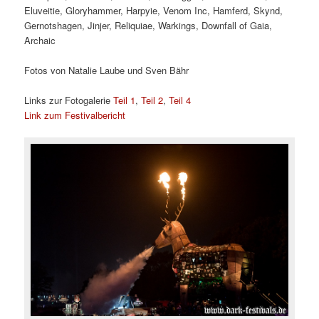
Eluveitie, Gloryhammer, Harpyie, Venom Inc, Hamferd, Skynd,
Gernotshagen, Jinjer, Reliquiae, Warkings, Downfall of Gaia,
Archaic
Fotos von Natalie Laube und Sven Bähr
Links zur Fotogalerie
Teil 1
,
Teil 2
,
Teil 4
Link zum Festivalbericht