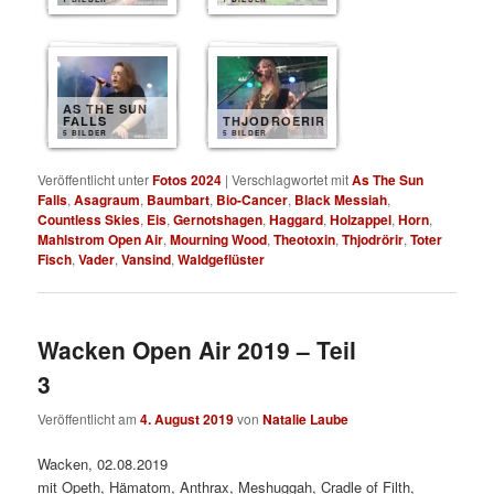
AS THE SUN
FALLS
THJODROERIR
5 BILDER
5 BILDER
Veröffentlicht unter
Fotos 2024
|
Verschlagwortet mit
As The Sun
Falls
,
Asagraum
,
Baumbart
,
Bio-Cancer
,
Black Messiah
,
Countless Skies
,
Eis
,
Gernotshagen
,
Haggard
,
Holzappel
,
Horn
,
Mahlstrom Open Air
,
Mourning Wood
,
Theotoxin
,
Thjodrörir
,
Toter
Fisch
,
Vader
,
Vansind
,
Waldgeflüster
Wacken Open Air 2019 – Teil
3
Veröffentlicht am
4. August 2019
von
Natalie Laube
Wacken, 02.08.2019
mit Opeth, Hämatom, Anthrax, Meshuggah, Cradle of Filth,