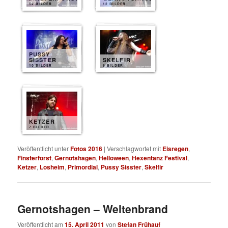
12 BILDER
12 BILDER
PUSSY
SISSTER
SKELFIR
10 BILDER
8 BILDER
KETZER
7 BILDER
Veröffentlicht unter
Fotos 2016
|
Verschlagwortet mit
Eisregen
,
Finsterforst
,
Gernotshagen
,
Helloween
,
Hexentanz Festival
,
Ketzer
,
Losheim
,
Primordial
,
Pussy Sisster
,
Skelfir
Gernotshagen – Weltenbrand
Veröffentlicht am
15. April 2011
von
Stefan Frühauf