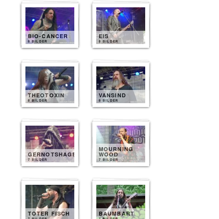
BIO-CANCER
EIS
8 BILDER
8 BILDER
THEOTOXIN
VANSIND
8 BILDER
8 BILDER
MOURNING
GERNOTSHAGEN
WOOD
7 BILDER
7 BILDER
TOTER FISCH
BAUMBART
7 BILDER
7 BILDER