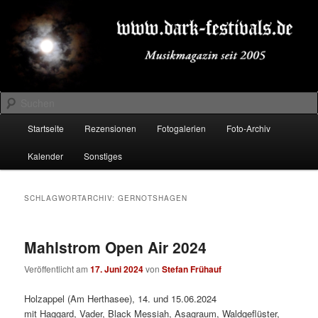
Zum
Zum
Musikmagazin seit 2005
primären
sekundären
Inhalt
Inhalt
springen
springen
DARK-FESTIVALS.DE
Suchen
Hauptmenü
Startseite
Rezensionen
Fotogalerien
Foto-Archiv
Kalender
Sonstiges
SCHLAGWORTARCHIV:
GERNOTSHAGEN
Mahlstrom Open Air 2024
Veröffentlicht am
17. Juni 2024
von
Stefan Frühauf
Holzappel (Am Herthasee), 14. und 15.06.2024
mit Haggard, Vader, Black Messiah, Asagraum, Waldgeflüster,