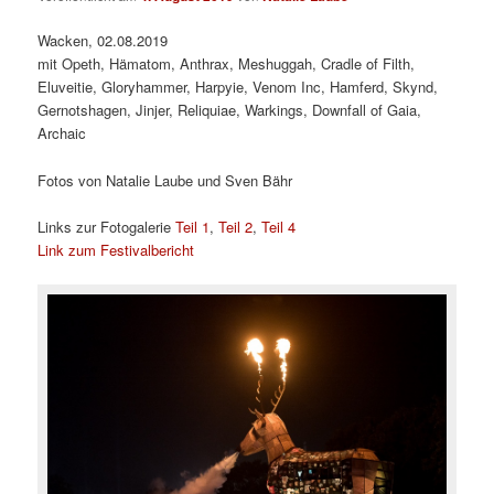
Wacken, 02.08.2019
mit Opeth, Hämatom, Anthrax, Meshuggah, Cradle of Filth,
Eluveitie, Gloryhammer, Harpyie, Venom Inc, Hamferd, Skynd,
Gernotshagen, Jinjer, Reliquiae, Warkings, Downfall of Gaia,
Archaic
Fotos von Natalie Laube und Sven Bähr
Links zur Fotogalerie
Teil 1
,
Teil 2
,
Teil 4
Link zum Festivalbericht