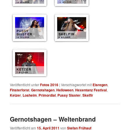
12 BILDER
12 BILDER
PUSSY
SISSTER
SKELFIR
10 BILDER
8 BILDER
KETZER
7 BILDER
Veröffentlicht unter
Fotos 2016
|
Verschlagwortet mit
Eisregen
,
Finsterforst
,
Gernotshagen
,
Helloween
,
Hexentanz Festival
,
Ketzer
,
Losheim
,
Primordial
,
Pussy Sisster
,
Skelfir
Gernotshagen – Weltenbrand
Veröffentlicht am
15. April 2011
von
Stefan Frühauf