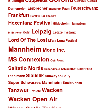
Coppelius
Blutengel
Corvus Corax
Feuerschwanz
Eisbrecher
Faun
Dornenreich
Ensiferum
Frankfurt
Harakiri For The Sky
Hexentanz Festival
Hämatom
Hildesheim
Leipzig
Köln
Letzte Instanz
In Extremo
Lord Of The Lost
M'era Luna Festival
Mannheim
Mono Inc.
MS Connexion
Ost+Front
Saltatio Mortis
Solar Fake
Schlachthof
Schandmaul
Statistik
Stahlmann
Subway to Sally
Super Schwarzes Mannheim
Tanzbrunnen
Wacken
Tanzwut
Unzucht
Wacken Open Air