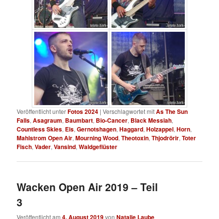
Veröffentlicht unter
Fotos 2024
|
Verschlagwortet mit
As The Sun
Falls
,
Asagraum
,
Baumbart
,
Bio-Cancer
,
Black Messiah
,
Countless Skies
,
Eis
,
Gernotshagen
,
Haggard
,
Holzappel
,
Horn
,
Mahlstrom Open Air
,
Mourning Wood
,
Theotoxin
,
Thjodrörir
,
Toter
Fisch
,
Vader
,
Vansind
,
Waldgeflüster
Wacken Open Air 2019 – Teil
3
Veröffentlicht am
4. August 2019
von
Natalie Laube