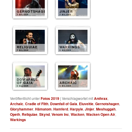
GERNOTSHAGEN
JINJER
7 BILDER
7 BILDER
RELIQUIAE
WARKINGS
7 BILDER
5 BILDER
DOWNFALL
OF GAIA
ARCHAIC
5 BILDER
5 BILDER
Veröffentlicht unter
Fotos 2019
|
Verschlagwortet mit
Anthrax
,
Archaic
,
Cradle of Filth
,
Downfall of Gaia
,
Eluveitie
,
Gernotshagen
,
Gloryhammer
,
Hämatom
,
Hamferd
,
Harpyie
,
Jinjer
,
Meshuggah
,
Opeth
,
Reliquiae
,
Skynd
,
Venom Inc
,
Wacken
,
Wacken Open Air
,
Warkings