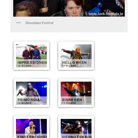
Hexentanz Festival
IMPRESSIONEN
HELLOWEEN
19 BILDER
15 BILDER
PRIMORDIAL
EISREGEN
14 BILDER
13 BILDER
FINSTERFORST
GERNOTSHAGEN