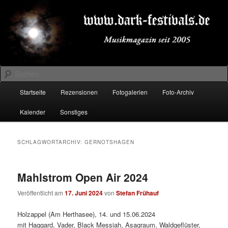
Zum
Zum
Musikmagazin seit 2005
primären
sekundären
Inhalt
Inhalt
springen
springen
DARK-FESTIVALS.DE
Suchen
Hauptmenü
Startseite
Rezensionen
Fotogalerien
Foto-Archiv
Kalender
Sonstiges
SCHLAGWORTARCHIV:
GERNOTSHAGEN
Mahlstrom Open Air 2024
Veröffentlicht am
17. Juni 2024
von
Stefan Frühauf
Holzappel (Am Herthasee), 14. und 15.06.2024
mit Haggard, Vader, Black Messiah, Asagraum, Waldgeflüster,