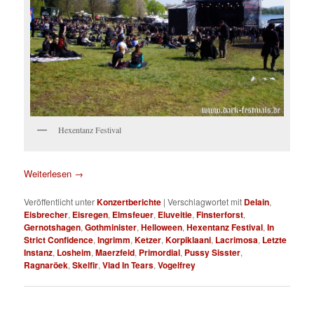
Hexentanz Festival
Weiterlesen
→
Veröffentlicht unter
Konzertberichte
|
Verschlagwortet mit
Delain
,
Eisbrecher
,
Eisregen
,
Elmsfeuer
,
Eluveitie
,
Finsterforst
,
Gernotshagen
,
Gothminister
,
Helloween
,
Hexentanz Festival
,
In
Strict Confidence
,
Ingrimm
,
Ketzer
,
Korpiklaani
,
Lacrimosa
,
Letzte
Instanz
,
Losheim
,
Maerzfeld
,
Primordial
,
Pussy Sisster
,
Ragnaröek
,
Skelfir
,
Vlad In Tears
,
Vogelfrey