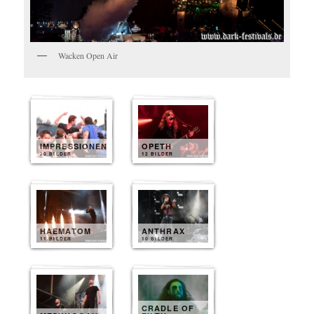
Wacken Open Air
IMPRESSIONEN
OPETH
20 BILDER
12 BILDER
HAEMATOM
ANTHRAX
11 BILDER
10 BILDER
CRADLE OF