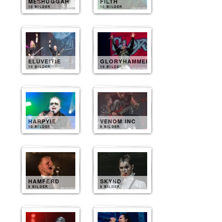
MESHUGGAH
FILTH
10 BILDER
10 BILDER
ELUVEITIE
GLORYHAMMER
10 BILDER
10 BILDER
HARPYIE
VENOM INC
10 BILDER
8 BILDER
HAMFERD
SKYND
8 BILDER
8 BILDER