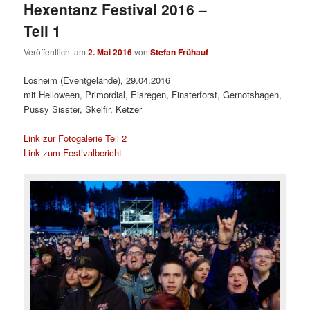
Hexentanz Festival 2016 –
Teil 1
Veröffentlicht am
2. Mai 2016
von
Stefan Frühauf
Losheim (Eventgelände), 29.04.2016
mit Helloween, Primordial, Eisregen, Finsterforst, Gernotshagen,
Pussy Sisster, Skelfir, Ketzer
Link zur Fotogalerie Teil 2
Link zum Festivalbericht