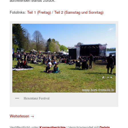
auftretenden Bands zurück.
Fotolinks:
Teil 1 (Freitag)
/
Teil 2 (Samstag und Sonntag)
Hexentanz Festival
Weiterlesen
→
Veröffentlicht unter
Konzertberichte
|
Verschlagwortet mit
Delain
,