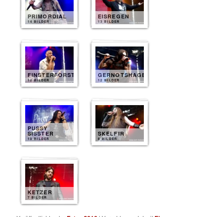
PRIMORDIAL
EISREGEN
14 BILDER
13 BILDER
FINSTERFORST
GERNOTSHAGEN
12 BILDER
12 BILDER
PUSSY
SISSTER
SKELFIR
10 BILDER
8 BILDER
KETZER
7 BILDER