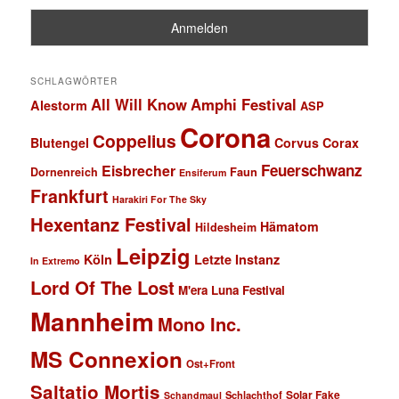
SCHLAGWÖRTER
All Will Know
Amphi Festival
Alestorm
ASP
Corona
Coppelius
Blutengel
Corvus Corax
Feuerschwanz
Eisbrecher
Faun
Dornenreich
Ensiferum
Frankfurt
Harakiri For The Sky
Hexentanz Festival
Hämatom
Hildesheim
Leipzig
Köln
Letzte Instanz
In Extremo
Lord Of The Lost
M'era Luna Festival
Mannheim
Mono Inc.
MS Connexion
Ost+Front
Saltatio Mortis
Solar Fake
Schlachthof
Schandmaul