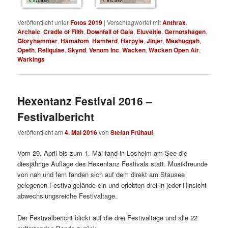
5 BILDER
5 BILDER
Veröffentlicht unter
Fotos 2019
|
Verschlagwortet mit
Anthrax
,
Archaic
,
Cradle of Filth
,
Downfall of Gaia
,
Eluveitie
,
Gernotshagen
,
Gloryhammer
,
Hämatom
,
Hamferd
,
Harpyie
,
Jinjer
,
Meshuggah
,
Opeth
,
Reliquiae
,
Skynd
,
Venom Inc
,
Wacken
,
Wacken Open Air
,
Warkings
Hexentanz Festival 2016 –
Festivalbericht
Veröffentlicht am
4. Mai 2016
von
Stefan Frühauf
Vom 29. April bis zum 1. Mai fand in Losheim am See die
diesjährige Auflage des Hexentanz Festivals statt. Musikfreunde
von nah und fern fanden sich auf dem direkt am Stausee
gelegenen Festivalgelände ein und erlebten drei in jeder Hinsicht
abwechslungsreiche Festivaltage.
Der Festivalbericht blickt auf die drei Festivaltage und alle 22