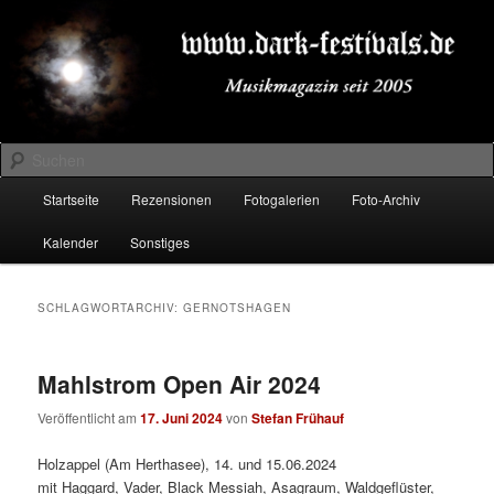
Zum
Zum
Musikmagazin seit 2005
primären
sekundären
Inhalt
Inhalt
springen
springen
DARK-FESTIVALS.DE
Suchen
Hauptmenü
Startseite
Rezensionen
Fotogalerien
Foto-Archiv
Kalender
Sonstiges
SCHLAGWORTARCHIV:
GERNOTSHAGEN
Mahlstrom Open Air 2024
Veröffentlicht am
17. Juni 2024
von
Stefan Frühauf
Holzappel (Am Herthasee), 14. und 15.06.2024
mit Haggard, Vader, Black Messiah, Asagraum, Waldgeflüster,