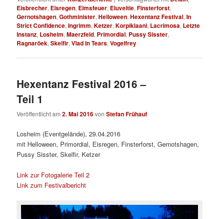
Eisbrecher
,
Eisregen
,
Elmsfeuer
,
Eluveitie
,
Finsterforst
,
Gernotshagen
,
Gothminister
,
Helloween
,
Hexentanz Festival
,
In
Strict Confidence
,
Ingrimm
,
Ketzer
,
Korpiklaani
,
Lacrimosa
,
Letzte
Instanz
,
Losheim
,
Maerzfeld
,
Primordial
,
Pussy Sisster
,
Ragnaröek
,
Skelfir
,
Vlad In Tears
,
Vogelfrey
Hexentanz Festival 2016 –
Teil 1
Veröffentlicht am
2. Mai 2016
von
Stefan Frühauf
Losheim (Eventgelände), 29.04.2016
mit Helloween, Primordial, Eisregen, Finsterforst, Gernotshagen,
Pussy Sisster, Skelfir, Ketzer
Link zur Fotogalerie Teil 2
Link zum Festivalbericht