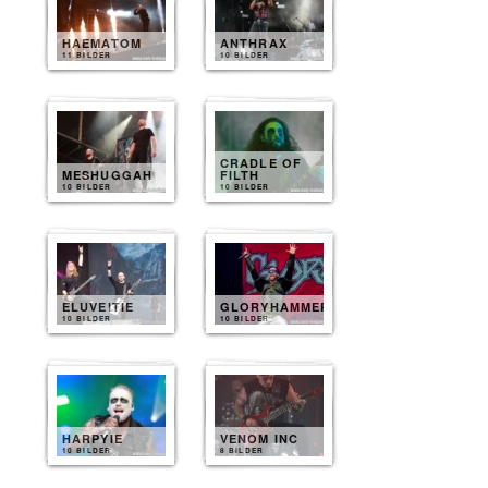
HAEMATOM
ANTHRAX
11 BILDER
10 BILDER
CRADLE OF
MESHUGGAH
FILTH
10 BILDER
10 BILDER
ELUVEITIE
GLORYHAMMER
10 BILDER
10 BILDER
HARPYIE
VENOM INC
10 BILDER
8 BILDER