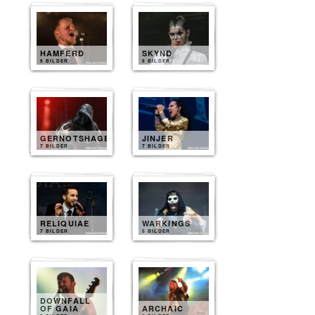
HAMFERD
SKYND
8 BILDER
8 BILDER
GERNOTSHAGEN
JINJER
7 BILDER
7 BILDER
RELIQUIAE
WARKINGS
7 BILDER
5 BILDER
DOWNFALL
OF GAIA
ARCHAIC