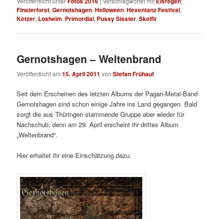
Veröffentlicht unter
Fotos 2016
|
Verschlagwortet mit
Eisregen
,
Finsterforst
,
Gernotshagen
,
Helloween
,
Hexentanz Festival
,
Ketzer
,
Losheim
,
Primordial
,
Pussy Sisster
,
Skelfir
Gernotshagen – Weltenbrand
Veröffentlicht am
15. April 2011
von
Stefan Frühauf
Seit dem Erscheinen des letzten Albums der Pagan-Metal-Band
Gernotshagen sind schon einige Jahre ins Land gegangen. Bald
sorgt die aus Thüringen stammende Gruppe aber wieder für
Nachschub, denn am 29. April erscheint ihr drittes Album
„Weltenbrand“.
Hier erhaltet ihr eine Einschätzung dazu.