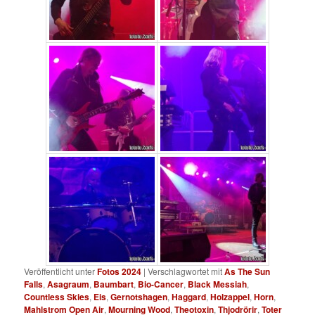
Veröffentlicht unter
Fotos 2024
|
Verschlagwortet mit
As The Sun
Falls
,
Asagraum
,
Baumbart
,
Bio-Cancer
,
Black Messiah
,
Countless Skies
,
Eis
,
Gernotshagen
,
Haggard
,
Holzappel
,
Horn
,
Mahlstrom Open Air
,
Mourning Wood
,
Theotoxin
,
Thjodrörir
,
Toter