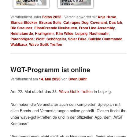
STUECKER
WALDKAUZ
9 BILDER
8 BILDER
Veröffentlicht unter
Fotos 2026
|
Verschlagwortet mit
Anja Huwe
,
Bianca Stücker
,
Bruxas Solis
,
Cat rapes Dog
,
Covenant
,
Das Ich
,
Die Streuner
,
Einstürzende Neubauten
,
Front Line Assembly
,
Heimataerde
,
Hrafngrimr
,
Kim Wilde
,
Leipzig
,
Nachtmahr
,
Patenbrigade: Wolff
,
Schöngeist
,
Solar Fake
,
Suicide Commando
,
Waldkauz
,
Wave Gotik Treffen
WGT-Programm ist online
Veröffentlicht am
14. Mai 2026
von
Sven Bähr
Am 22. Mai startet das 33.
Wave Gotik Treffen
in Leipzig.
Nun haben die Veranstalter auch den kompletten Spielplan mit
allen Bands und Veranstaltungen online gestellt. Diesen findet ihr
unter wave-gotik-treffen.de und in der offiziellen App, dem „WGT
Kompass“.
Wer immer noch nicht weiß ob er hingehen soll, findet hier unsere