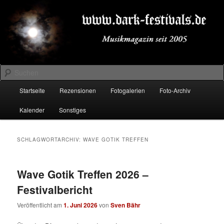
Zum
Zum
Musikmagazin seit 2005
primären
sekundären
Inhalt
Inhalt
springen
springen
DARK-FESTIVALS.DE
Suchen
Hauptmenü
Startseite
Rezensionen
Fotogalerien
Foto-Archiv
Kalender
Sonstiges
SCHLAGWORTARCHIV:
WAVE GOTIK TREFFEN
Wave Gotik Treffen 2026 –
Festivalbericht
Veröffentlicht am
1. Juni 2026
von
Sven Bähr