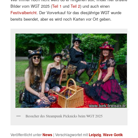
Bilder vom WGT 2025 (
Teil 1
und
Teil 2
) und auch einen
Festivalbericht
. Der Vorverkauf für das diesjährige WGT wurde
bereits beendet, aber es wird noch Karten vor Ort geben.
Besucher des Steampunk Picknicks beim WGT 2025
Veröffentlicht unter
News
|
Verschlagwortet mit
Leipzig
,
Wave Gotik