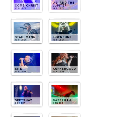
OSI AND THE
COMBICHRIST
JUPITER
15 BILDER
12 BILDER
STAHLMANN
EISENFUNK
12 BILDER
10 BILDER
SITD
KUPFERGOLD
10 BILDER
10 BILDER
SPETSNAZ
BASSZILLA
9 BILDER
9 BILDER