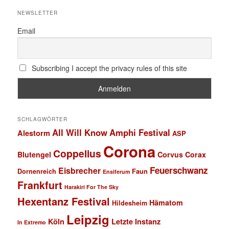
NEWSLETTER
Email
Subscribing I accept the privacy rules of this site
SCHLAGWÖRTER
All Will Know
Amphi Festival
Alestorm
ASP
Corona
Coppelius
Blutengel
Corvus Corax
Feuerschwanz
Eisbrecher
Faun
Dornenreich
Ensiferum
Frankfurt
Harakiri For The Sky
Hexentanz Festival
Hämatom
Hildesheim
Leipzig
Köln
Letzte Instanz
In Extremo