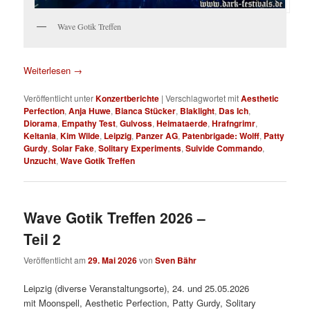
Wave Gotik Treffen
Weiterlesen
→
Veröffentlicht unter
Konzertberichte
|
Verschlagwortet mit
Aesthetic
Perfection
,
Anja Huwe
,
Bianca Stücker
,
Blaklight
,
Das Ich
,
Diorama
,
Empathy Test
,
Gulvoss
,
Heimataerde
,
Hrafngrimr
,
Keltania
,
Kim Wilde
,
Leipzig
,
Panzer AG
,
Patenbrigade: Wolff
,
Patty
Gurdy
,
Solar Fake
,
Solitary Experiments
,
Suivide Commando
,
Unzucht
,
Wave Gotik Treffen
Wave Gotik Treffen 2026 –
Teil 2
Veröffentlicht am
29. Mai 2026
von
Sven Bähr
Leipzig (diverse Veranstaltungsorte), 24. und 25.05.2026
mit Moonspell, Aesthetic Perfection, Patty Gurdy, Solitary