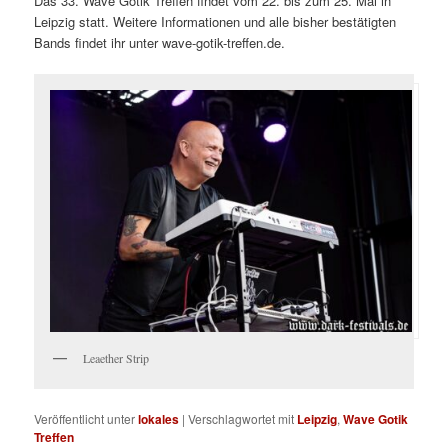
Das 33. Wave Gotik Treffen findet vom 22. bis zum 25. Mai in
Leipzig statt. Weitere Informationen und alle bisher bestätigten
Bands findet ihr unter wave-gotik-treffen.de.
Leaether Strip
Veröffentlicht unter
lokales
|
Verschlagwortet mit
Leipzig
,
Wave Gotik
Treffen