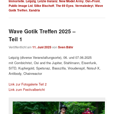
Immortelle
,
Leipzig
,
Letzte Instanz
,
New Model Army
,
Ost+Front
,
Public Image Ltd
,
Silke Bischoff
,
The 69 Eyes
,
Vermaledeyt
,
Wave
Gotik Treffen
,
Xandria
Wave Gotik Treffen 2025 –
Teil 1
Veröffentlicht am
11. Juni 2025
von
Sven Bähr
Leipzig (diverse Veranstaltungsorte), 06. und 07.06.2025
mit Combichrist, Osi and the Jupiter, Stahlmann, Eisenfunk,
SITD, Kupfergold, Spetsnaz, Basszilla, Vroudenspil, Noisuf-X,
Antibody, Chainreactor
Link zur Fotogalerie Teil 2
Link zum Festivalbericht