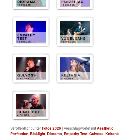
DIORAMA
PANZER AG
11 BILDER
10 BILDER
EMPATHY
TEST
VOGELSANG
10 BILDER
10 BILDER
GULVOSS
KELTANIA
9 BILDER
9 BILDER
BLAKLIGHT
8 BILDER
Veröffentlicht unter
Fotos 2026
|
Verschlagwortet mit
Aesthetic
Perfection
,
Blaklight
,
Diorama
,
Empathy Test
,
Gulvoss
,
Keltania
,