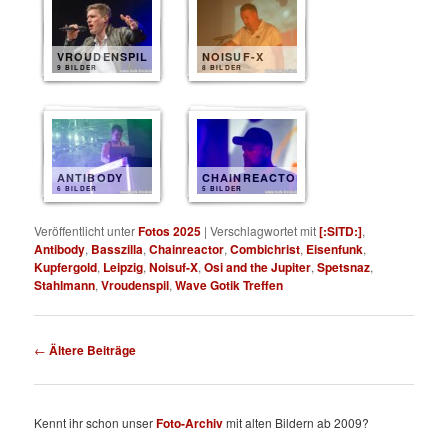
VROUDENSPIL
NOISUF-X
9 BILDER
8 BILDER
ANTIBODY
CHAINREACTOR
6 BILDER
5 BILDER
Veröffentlicht unter
Fotos 2025
|
Verschlagwortet mit
[:SITD:]
,
Antibody
,
Basszilla
,
Chainreactor
,
Combichrist
,
Eisenfunk
,
Kupfergold
,
Leipzig
,
Noisuf-X
,
Osi and the Jupiter
,
Spetsnaz
,
Stahlmann
,
Vroudenspil
,
Wave Gotik Treffen
Beitragsnavigation
←
Ältere Beiträge
Kennt ihr schon unser
Foto-Archiv
mit alten Bildern ab 2009?