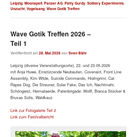
Leipzig
,
Moonspell
,
Panzer AG
,
Patty Gurdy
,
Solitary Experiments
,
Unzucht
,
Vogelsang
,
Wave Gotik Treffen
Wave Gotik Treffen 2026 –
Teil 1
Veröffentlicht am
28. Mai 2026
von
Sven Bähr
Leipzig (diverse Veranstaltungsorte), 22. und 23.05.2026
mit Anja Huwe, Einstürzende Neubauten, Covenant, Front Line
Assembly, Kim Wilde, Suicide Commando, Hrafngrimr, Cat
Rapes Dog, Die Streuner, Solar Fake, Das Ich, Nachtmahr,
Schöngeist, Heimataerde, Patenbrigade: Wolff, Bianca Stücker &
Bruxas Solis, Waldkauz
Link zur Fotogalerie Teil 2
Link zum Festivalbericht