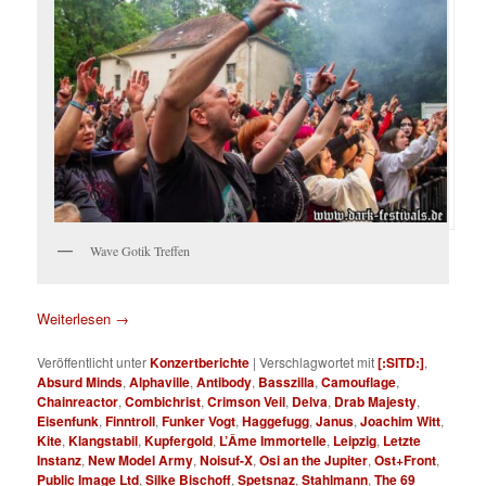
Wave Gotik Treffen
Weiterlesen
→
Veröffentlicht unter
Konzertberichte
|
Verschlagwortet mit
[:SITD:]
,
Absurd Minds
,
Alphaville
,
Antibody
,
Basszilla
,
Camouflage
,
Chainreactor
,
Combichrist
,
Crimson Veil
,
Delva
,
Drab Majesty
,
Eisenfunk
,
Finntroll
,
Funker Vogt
,
Haggefugg
,
Janus
,
Joachim Witt
,
Kite
,
Klangstabil
,
Kupfergold
,
L’Âme Immortelle
,
Leipzig
,
Letzte
Instanz
,
New Model Army
,
Noisuf-X
,
Osi an the Jupiter
,
Ost+Front
,
Public Image Ltd
,
Silke Bischoff
,
Spetsnaz
,
Stahlmann
,
The 69