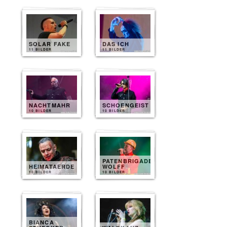
SOLAR FAKE
DAS ICH
11 BILDER
11 BILDER
NACHTMAHR
SCHOENGEIST
10 BILDER
10 BILDER
PATENBRIGADE
HEIMATAERDE
WOLFF
10 BILDER
10 BILDER
BIANCA