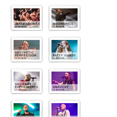
IMPRESSIONEN
MOONSPELL
30 BILDER
14 BILDER
AESTHETIC
PERFECTION
PATTY GURDY
12 BILDER
12 BILDER
SOLITARY
EXPERIMENTS
UNZUCHT
12 BILDER
11 BILDER