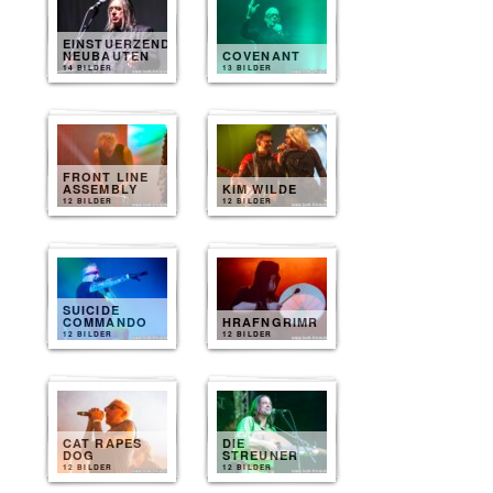
EINSTUERZENDE
NEUBAUTEN
COVENANT
14 BILDER
13 BILDER
FRONT LINE
ASSEMBLY
KIM WILDE
12 BILDER
12 BILDER
SUICIDE
COMMANDO
HRAFNGRIMR
12 BILDER
12 BILDER
CAT RAPES
DIE
DOG
STREUNER
12 BILDER
12 BILDER