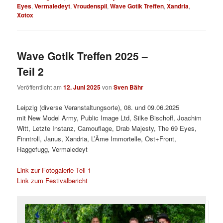
Eyes
,
Vermaledeyt
,
Vroudenspil
,
Wave Gotik Treffen
,
Xandria
,
Xotox
Wave Gotik Treffen 2025 –
Teil 2
Veröffentlicht am
12. Juni 2025
von
Sven Bähr
Leipzig (diverse Veranstaltungsorte), 08. und 09.06.2025
mit New Model Army, Public Image Ltd, Silke Bischoff, Joachim
Witt, Letzte Instanz, Camouflage, Drab Majesty, The 69 Eyes,
Finntroll, Janus, Xandria, L’Âme Immortelle, Ost+Front,
Haggefugg, Vermaledeyt
Link zur Fotogalerie Teil 1
Link zum Festivalbericht