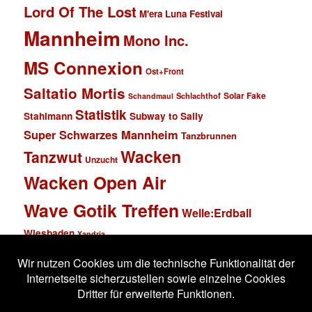
Lord Of The Lost
M'era Luna Festival
Mannheim
Mono Inc.
MS Connexion
Ost+Front
Saltatio Mortis
Solar Fake
Schlachthof
Schandmaul
Statistik
Stahlmann
Subway to Sally
Super Schwarzes Mannheim
Tanzbrunnen
Wacken
Tanzwut
Unzucht
Wacken Open Air
Wave Gotik Treffen
Welle:Erdball
Wiesbaden
Xandria
Impressum