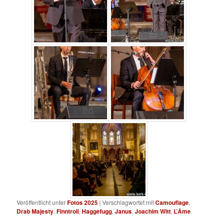
Veröffentlicht unter
Fotos 2025
|
Verschlagwortet mit
Camouflage
,
Drab Majesty
,
Finntroll
,
Haggefugg
,
Janus
,
Joachim Witt
,
L’Âme