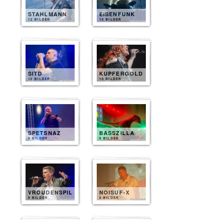
STAHLMANN
EISENFUNK
12 BILDER
10 BILDER
SITD
KUPFERGOLD
10 BILDER
10 BILDER
SPETSNAZ
BASSZILLA
9 BILDER
9 BILDER
VROUDENSPIL
NOISUF-X
9 BILDER
8 BILDER