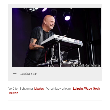
Leaether Strip
Veröffentlicht unter
lokales
|
Verschlagwortet mit
Leipzig
,
Wave Gotik
Treffen