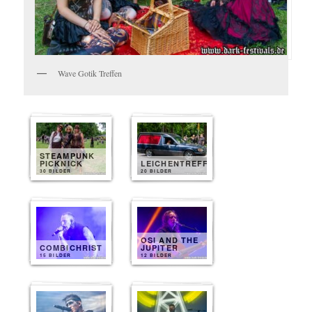
Wave Gotik Treffen
STEAMPUNK
PICKNICK
LEICHENTREFF
30 BILDER
20 BILDER
OSI AND THE
COMBICHRIST
JUPITER
15 BILDER
12 BILDER