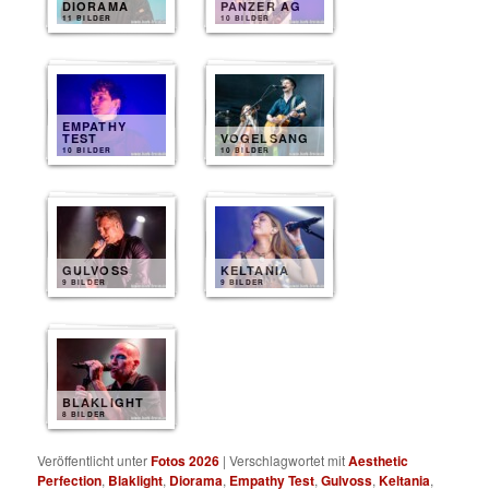
DIORAMA
PANZER AG
11 BILDER
10 BILDER
EMPATHY
TEST
VOGELSANG
10 BILDER
10 BILDER
GULVOSS
KELTANIA
9 BILDER
9 BILDER
BLAKLIGHT
8 BILDER
Veröffentlicht unter
Fotos 2026
|
Verschlagwortet mit
Aesthetic
Perfection
,
Blaklight
,
Diorama
,
Empathy Test
,
Gulvoss
,
Keltania
,