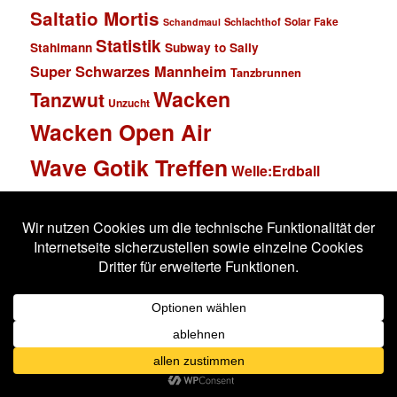
Saltatio Mortis
Solar Fake
Schlachthof
Schandmaul
Statistik
Stahlmann
Subway to Sally
Super Schwarzes Mannheim
Tanzbrunnen
Wacken
Tanzwut
Unzucht
Wacken Open Air
Wave Gotik Treffen
Welle:Erdball
Wiesbaden
Xandria
Impressum
Datenschutzerklärung
Stolz präsentiert von WordPress