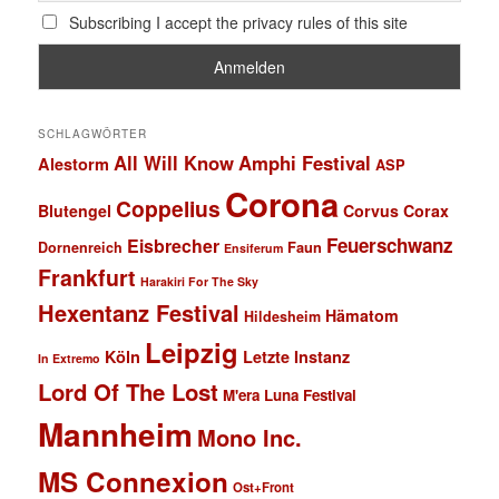
Subscribing I accept the privacy rules of this site
SCHLAGWÖRTER
All Will Know
Amphi Festival
Alestorm
ASP
Corona
Coppelius
Blutengel
Corvus Corax
Feuerschwanz
Eisbrecher
Faun
Dornenreich
Ensiferum
Frankfurt
Harakiri For The Sky
Hexentanz Festival
Hämatom
Hildesheim
Leipzig
Köln
Letzte Instanz
In Extremo
Lord Of The Lost
M'era Luna Festival
Mannheim
Mono Inc.
MS Connexion
Ost+Front