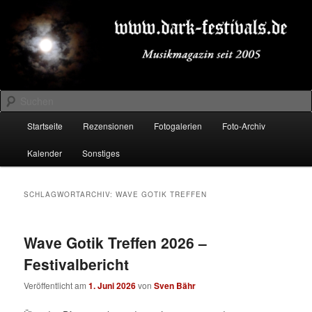
Zum
Zum
Musikmagazin seit 2005
primären
sekundären
Inhalt
Inhalt
springen
springen
DARK-FESTIVALS.DE
Suchen
Hauptmenü
Startseite
Rezensionen
Fotogalerien
Foto-Archiv
Kalender
Sonstiges
SCHLAGWORTARCHIV:
WAVE GOTIK TREFFEN
Wave Gotik Treffen 2026 –
Festivalbericht
Veröffentlicht am
1. Juni 2026
von
Sven Bähr