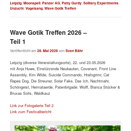
Leipzig
,
Moonspell
,
Panzer AG
,
Patty Gurdy
,
Solitary Experiments
,
Unzucht
,
Vogelsang
,
Wave Gotik Treffen
Wave Gotik Treffen 2026 –
Teil 1
Veröffentlicht am
28. Mai 2026
von
Sven Bähr
Leipzig (diverse Veranstaltungsorte), 22. und 23.05.2026
mit Anja Huwe, Einstürzende Neubauten, Covenant, Front Line
Assembly, Kim Wilde, Suicide Commando, Hrafngrimr, Cat
Rapes Dog, Die Streuner, Solar Fake, Das Ich, Nachtmahr,
Schöngeist, Heimataerde, Patenbrigade: Wolff, Bianca Stücker &
Bruxas Solis, Waldkauz
Link zur Fotogalerie Teil 2
Link zum Festivalbericht