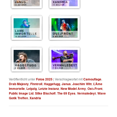
JANUS
XANDRIA
11 BILDER
11 BILDER
LAME
IMMORTELLE
OST+FRONT
10 BILDER
9 BILDER
HAGGEFUGG
VERMALEDEYT
9 BILDER
7 BILDER
Veröffentlicht unter
Fotos 2025
|
Verschlagwortet mit
Camouflage
,
Drab Majesty
,
Finntroll
,
Haggefugg
,
Janus
,
Joachim Witt
,
L’Âme
Immortelle
,
Leipzig
,
Letzte Instanz
,
New Model Army
,
Ost+Front
,
Public Image Ltd
,
Silke Bischoff
,
The 69 Eyes
,
Vermaledeyt
,
Wave
Gotik Treffen
,
Xandria