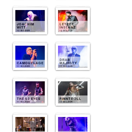
JOACHIM
LETZTE
WITT
INSTANZ
12 BILDER
12 BILDER
DRAB
CAMOUFLAGE
MAJESTY
11 BILDER
11 BILDER
THE 69 EYES
FINNTROLL
11 BILDER
11 BILDER