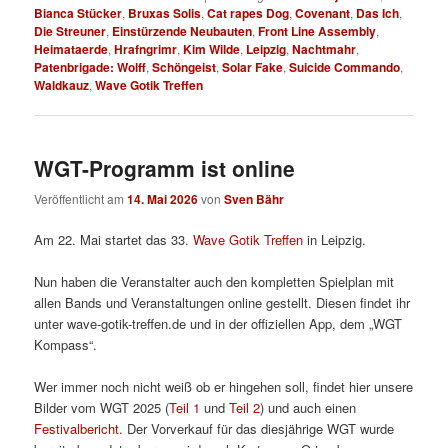
Bianca Stücker
,
Bruxas Solis
,
Cat rapes Dog
,
Covenant
,
Das Ich
,
Die Streuner
,
Einstürzende Neubauten
,
Front Line Assembly
,
Heimataerde
,
Hrafngrimr
,
Kim Wilde
,
Leipzig
,
Nachtmahr
,
Patenbrigade: Wolff
,
Schöngeist
,
Solar Fake
,
Suicide Commando
,
Waldkauz
,
Wave Gotik Treffen
WGT-Programm ist online
Veröffentlicht am
14. Mai 2026
von
Sven Bähr
Am 22. Mai startet das 33.
Wave Gotik Treffen
in Leipzig.
Nun haben die Veranstalter auch den kompletten Spielplan mit
allen Bands und Veranstaltungen online gestellt. Diesen findet ihr
unter wave-gotik-treffen.de und in der offiziellen App, dem „WGT
Kompass“.
Wer immer noch nicht weiß ob er hingehen soll, findet hier unsere
Bilder vom WGT 2025 (
Teil 1
und
Teil 2
) und auch einen
Festivalbericht
. Der Vorverkauf für das diesjährige WGT wurde