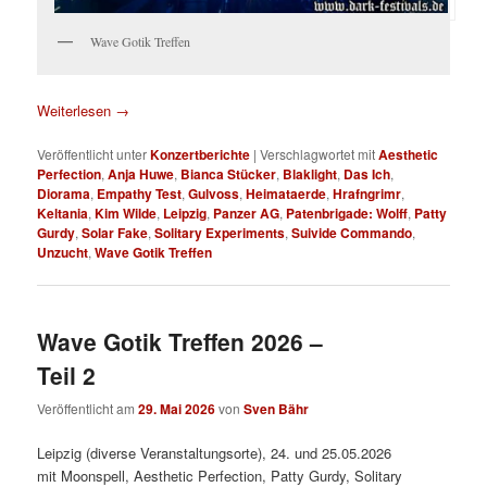
Wave Gotik Treffen
Weiterlesen
→
Veröffentlicht unter
Konzertberichte
|
Verschlagwortet mit
Aesthetic
Perfection
,
Anja Huwe
,
Bianca Stücker
,
Blaklight
,
Das Ich
,
Diorama
,
Empathy Test
,
Gulvoss
,
Heimataerde
,
Hrafngrimr
,
Keltania
,
Kim Wilde
,
Leipzig
,
Panzer AG
,
Patenbrigade: Wolff
,
Patty
Gurdy
,
Solar Fake
,
Solitary Experiments
,
Suivide Commando
,
Unzucht
,
Wave Gotik Treffen
Wave Gotik Treffen 2026 –
Teil 2
Veröffentlicht am
29. Mai 2026
von
Sven Bähr
Leipzig (diverse Veranstaltungsorte), 24. und 25.05.2026
mit Moonspell, Aesthetic Perfection, Patty Gurdy, Solitary