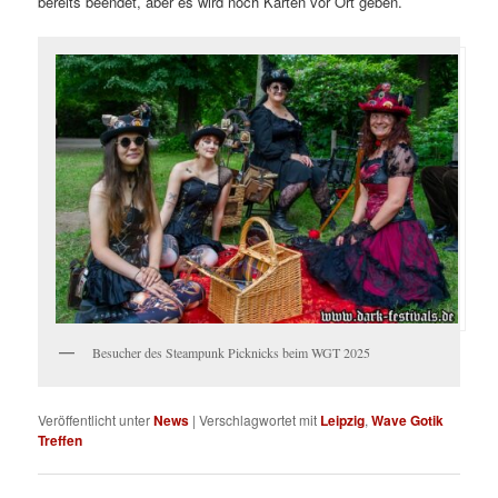
bereits beendet, aber es wird noch Karten vor Ort geben.
Besucher des Steampunk Picknicks beim WGT 2025
Veröffentlicht unter
News
|
Verschlagwortet mit
Leipzig
,
Wave Gotik
Treffen