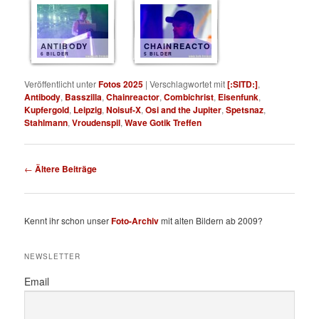
ANTIBODY
CHAINREACTOR
6 BILDER
5 BILDER
Veröffentlicht unter
Fotos 2025
|
Verschlagwortet mit
[:SITD:]
,
Antibody
,
Basszilla
,
Chainreactor
,
Combichrist
,
Eisenfunk
,
Kupfergold
,
Leipzig
,
Noisuf-X
,
Osi and the Jupiter
,
Spetsnaz
,
Stahlmann
,
Vroudenspil
,
Wave Gotik Treffen
Beitragsnavigation
←
Ältere Beiträge
Kennt ihr schon unser
Foto-Archiv
mit alten Bildern ab 2009?
NEWSLETTER
Email