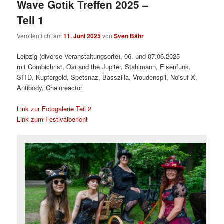
Wave Gotik Treffen 2025 –
Teil 1
Veröffentlicht am
11. Juni 2025
von
Sven Bähr
Leipzig (diverse Veranstaltungsorte), 06. und 07.06.2025
mit Combichrist, Osi and the Jupiter, Stahlmann, Eisenfunk,
SITD, Kupfergold, Spetsnaz, Basszilla, Vroudenspil, Noisuf-X,
Antibody, Chainreactor
Link zur Fotogalerie Teil 2
Link zum Festivalbericht