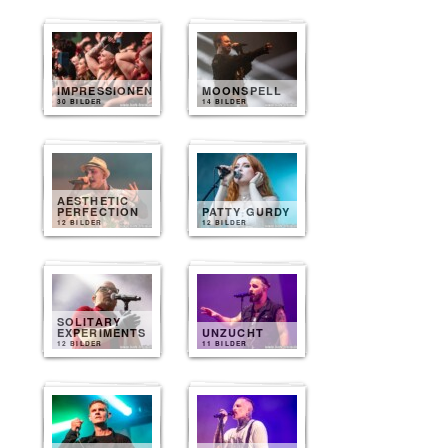
IMPRESSIONEN
MOONSPELL
30 BILDER
14 BILDER
AESTHETIC
PERFECTION
PATTY GURDY
12 BILDER
12 BILDER
SOLITARY
EXPERIMENTS
UNZUCHT
12 BILDER
11 BILDER