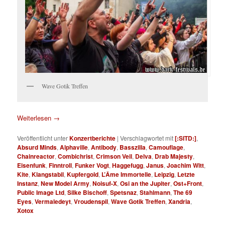
Wave Gotik Treffen
Weiterlesen
→
Veröffentlicht unter
Konzertberichte
|
Verschlagwortet mit
[:SITD:]
,
Absurd Minds
,
Alphaville
,
Antibody
,
Basszilla
,
Camouflage
,
Chainreactor
,
Combichrist
,
Crimson Veil
,
Delva
,
Drab Majesty
,
Eisenfunk
,
Finntroll
,
Funker Vogt
,
Haggefugg
,
Janus
,
Joachim Witt
,
Kite
,
Klangstabil
,
Kupfergold
,
L’Âme Immortelle
,
Leipzig
,
Letzte
Instanz
,
New Model Army
,
Noisuf-X
,
Osi an the Jupiter
,
Ost+Front
,
Public Image Ltd
,
Silke Bischoff
,
Spetsnaz
,
Stahlmann
,
The 69
Eyes
,
Vermaledeyt
,
Vroudenspil
,
Wave Gotik Treffen
,
Xandria
,
Xotox