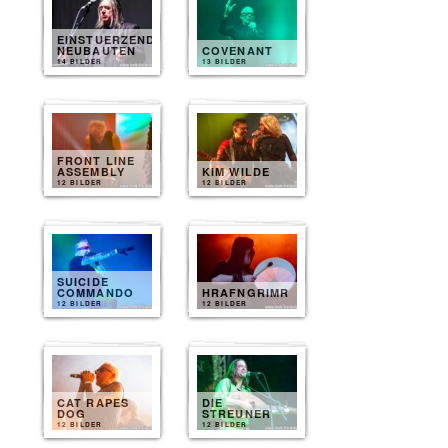
EINSTUERZENDE
NEUBAUTEN
COVENANT
14 BILDER
13 BILDER
FRONT LINE
ASSEMBLY
KIM WILDE
12 BILDER
12 BILDER
SUICIDE
COMMANDO
HRAFNGRIMR
12 BILDER
12 BILDER
CAT RAPES
DIE
DOG
STREUNER
12 BILDER
12 BILDER