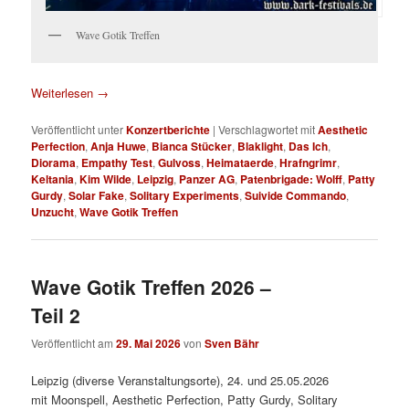
Wave Gotik Treffen
Weiterlesen
→
Veröffentlicht unter
Konzertberichte
|
Verschlagwortet mit
Aesthetic
Perfection
,
Anja Huwe
,
Bianca Stücker
,
Blaklight
,
Das Ich
,
Diorama
,
Empathy Test
,
Gulvoss
,
Heimataerde
,
Hrafngrimr
,
Keltania
,
Kim Wilde
,
Leipzig
,
Panzer AG
,
Patenbrigade: Wolff
,
Patty
Gurdy
,
Solar Fake
,
Solitary Experiments
,
Suivide Commando
,
Unzucht
,
Wave Gotik Treffen
Wave Gotik Treffen 2026 –
Teil 2
Veröffentlicht am
29. Mai 2026
von
Sven Bähr
Leipzig (diverse Veranstaltungsorte), 24. und 25.05.2026
mit Moonspell, Aesthetic Perfection, Patty Gurdy, Solitary