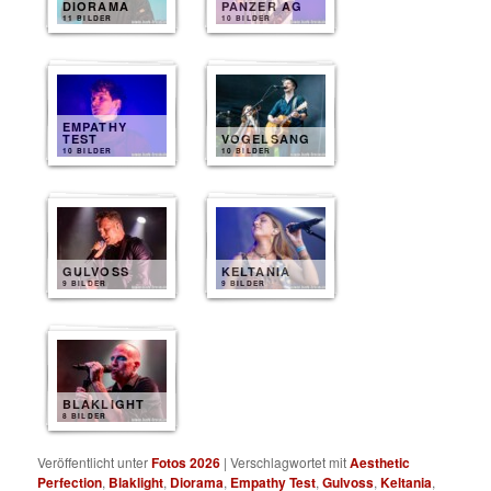
DIORAMA
PANZER AG
11 BILDER
10 BILDER
EMPATHY
TEST
VOGELSANG
10 BILDER
10 BILDER
GULVOSS
KELTANIA
9 BILDER
9 BILDER
BLAKLIGHT
8 BILDER
Veröffentlicht unter
Fotos 2026
|
Verschlagwortet mit
Aesthetic
Perfection
,
Blaklight
,
Diorama
,
Empathy Test
,
Gulvoss
,
Keltania
,