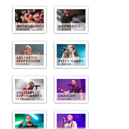
IMPRESSIONEN
MOONSPELL
30 BILDER
14 BILDER
AESTHETIC
PERFECTION
PATTY GURDY
12 BILDER
12 BILDER
SOLITARY
EXPERIMENTS
UNZUCHT
12 BILDER
11 BILDER