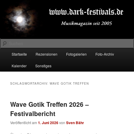
Zum
Zum
Musikmagazin seit 2005
primären
sekundären
Inhalt
Inhalt
springen
springen
DARK-FESTIVALS.DE
Suchen
Hauptmenü
Startseite
Rezensionen
Fotogalerien
Foto-Archiv
Kalender
Sonstiges
SCHLAGWORTARCHIV:
WAVE GOTIK TREFFEN
Wave Gotik Treffen 2026 –
Festivalbericht
Veröffentlicht am
1. Juni 2026
von
Sven Bähr