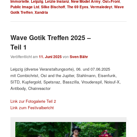
Immortelle
,
Leipzig
,
Letzte Instanz
,
New Model Army
,
Ost+Front
,
Public Image Ltd
,
Silke Bischoff
,
The 69 Eyes
,
Vermaledeyt
,
Wave
Gotik Treffen
,
Xandria
Wave Gotik Treffen 2025 –
Teil 1
Veröffentlicht am
11. Juni 2025
von
Sven Bähr
Leipzig (diverse Veranstaltungsorte), 06. und 07.06.2025
mit Combichrist, Osi and the Jupiter, Stahlmann, Eisenfunk,
SITD, Kupfergold, Spetsnaz, Basszilla, Vroudenspil, Noisuf-X,
Antibody, Chainreactor
Link zur Fotogalerie Teil 2
Link zum Festivalbericht