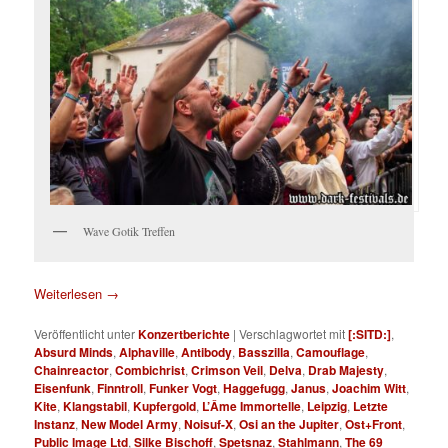
Wave Gotik Treffen
Weiterlesen
→
Veröffentlicht unter
Konzertberichte
|
Verschlagwortet mit
[:SITD:]
,
Absurd Minds
,
Alphaville
,
Antibody
,
Basszilla
,
Camouflage
,
Chainreactor
,
Combichrist
,
Crimson Veil
,
Delva
,
Drab Majesty
,
Eisenfunk
,
Finntroll
,
Funker Vogt
,
Haggefugg
,
Janus
,
Joachim Witt
,
Kite
,
Klangstabil
,
Kupfergold
,
L’Âme Immortelle
,
Leipzig
,
Letzte
Instanz
,
New Model Army
,
Noisuf-X
,
Osi an the Jupiter
,
Ost+Front
,
Public Image Ltd
,
Silke Bischoff
,
Spetsnaz
,
Stahlmann
,
The 69