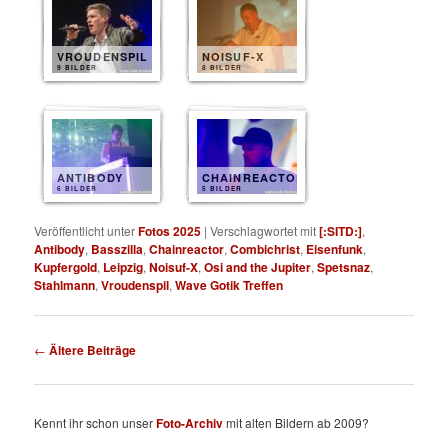
VROUDENSPIL
NOISUF-X
9 BILDER
8 BILDER
ANTIBODY
CHAINREACTOR
6 BILDER
5 BILDER
Veröffentlicht unter
Fotos 2025
|
Verschlagwortet mit
[:SITD:]
,
Antibody
,
Basszilla
,
Chainreactor
,
Combichrist
,
Eisenfunk
,
Kupfergold
,
Leipzig
,
Noisuf-X
,
Osi and the Jupiter
,
Spetsnaz
,
Stahlmann
,
Vroudenspil
,
Wave Gotik Treffen
Beitragsnavigation
←
Ältere Beiträge
Kennt ihr schon unser
Foto-Archiv
mit alten Bildern ab 2009?