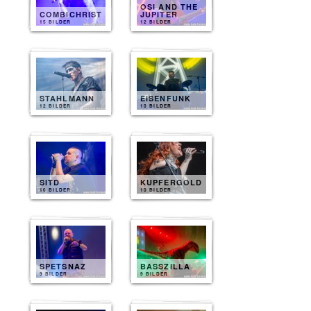
OSI AND THE
COMBICHRIST
JUPITER
15 BILDER
12 BILDER
STAHLMANN
EISENFUNK
12 BILDER
10 BILDER
SITD
KUPFERGOLD
10 BILDER
10 BILDER
SPETSNAZ
BASSZILLA
9 BILDER
9 BILDER