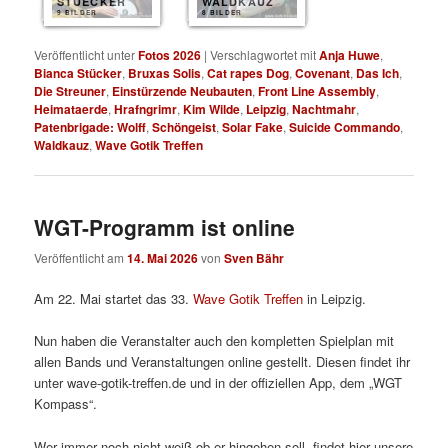
STUECKER
WALDKAUZ
9 BILDER
8 BILDER
Veröffentlicht unter
Fotos 2026
|
Verschlagwortet mit
Anja Huwe
,
Bianca Stücker
,
Bruxas Solis
,
Cat rapes Dog
,
Covenant
,
Das Ich
,
Die Streuner
,
Einstürzende Neubauten
,
Front Line Assembly
,
Heimataerde
,
Hrafngrimr
,
Kim Wilde
,
Leipzig
,
Nachtmahr
,
Patenbrigade: Wolff
,
Schöngeist
,
Solar Fake
,
Suicide Commando
,
Waldkauz
,
Wave Gotik Treffen
WGT-Programm ist online
Veröffentlicht am
14. Mai 2026
von
Sven Bähr
Am 22. Mai startet das 33.
Wave Gotik Treffen
in Leipzig.
Nun haben die Veranstalter auch den kompletten Spielplan mit
allen Bands und Veranstaltungen online gestellt. Diesen findet ihr
unter wave-gotik-treffen.de und in der offiziellen App, dem „WGT
Kompass“.
Wer immer noch nicht weiß ob er hingehen soll, findet hier unsere