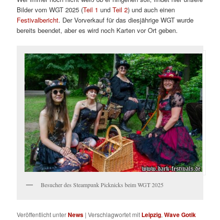
Bilder vom WGT 2025 (
Teil 1
und
Teil 2
) und auch einen
Festivalbericht
. Der Vorverkauf für das diesjährige WGT wurde
bereits beendet, aber es wird noch Karten vor Ort geben.
Besucher des Steampunk Picknicks beim WGT 2025
Veröffentlicht unter
News
|
Verschlagwortet mit
Leipzig
,
Wave Gotik