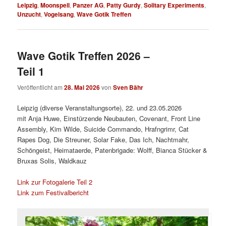
Leipzig
,
Moonspell
,
Panzer AG
,
Patty Gurdy
,
Solitary Experiments
,
Unzucht
,
Vogelsang
,
Wave Gotik Treffen
Wave Gotik Treffen 2026 –
Teil 1
Veröffentlicht am
28. Mai 2026
von
Sven Bähr
Leipzig (diverse Veranstaltungsorte), 22. und 23.05.2026
mit Anja Huwe, Einstürzende Neubauten, Covenant, Front Line
Assembly, Kim Wilde, Suicide Commando, Hrafngrimr, Cat
Rapes Dog, Die Streuner, Solar Fake, Das Ich, Nachtmahr,
Schöngeist, Heimataerde, Patenbrigade: Wolff, Bianca Stücker &
Bruxas Solis, Waldkauz
Link zur Fotogalerie Teil 2
Link zum Festivalbericht