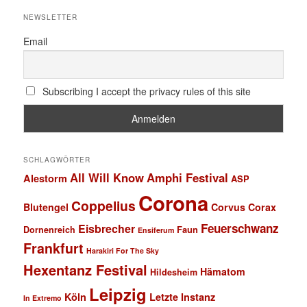
NEWSLETTER
Email
Subscribing I accept the privacy rules of this site
SCHLAGWÖRTER
All Will Know
Amphi Festival
Alestorm
ASP
Corona
Coppelius
Blutengel
Corvus Corax
Feuerschwanz
Eisbrecher
Faun
Dornenreich
Ensiferum
Frankfurt
Harakiri For The Sky
Hexentanz Festival
Hämatom
Hildesheim
Leipzig
Köln
Letzte Instanz
In Extremo