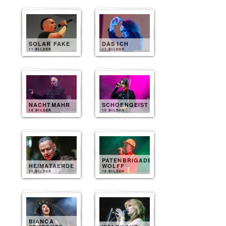
SOLAR FAKE
DAS ICH
11 BILDER
11 BILDER
NACHTMAHR
SCHOENGEIST
10 BILDER
10 BILDER
PATENBRIGADE
HEIMATAERDE
WOLFF
10 BILDER
10 BILDER
BIANCA