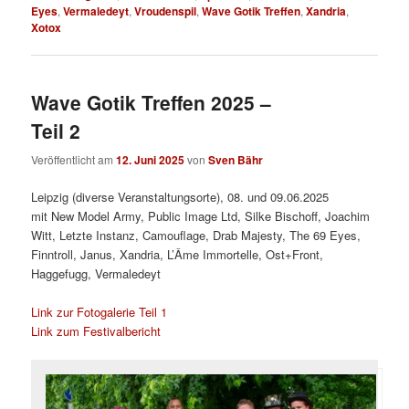
Eyes
,
Vermaledeyt
,
Vroudenspil
,
Wave Gotik Treffen
,
Xandria
,
Xotox
Wave Gotik Treffen 2025 –
Teil 2
Veröffentlicht am
12. Juni 2025
von
Sven Bähr
Leipzig (diverse Veranstaltungsorte), 08. und 09.06.2025
mit New Model Army, Public Image Ltd, Silke Bischoff, Joachim
Witt, Letzte Instanz, Camouflage, Drab Majesty, The 69 Eyes,
Finntroll, Janus, Xandria, L’Âme Immortelle, Ost+Front,
Haggefugg, Vermaledeyt
Link zur Fotogalerie Teil 1
Link zum Festivalbericht