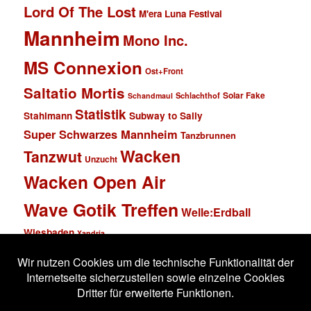
Lord Of The Lost
M'era Luna Festival
Mannheim
Mono Inc.
MS Connexion
Ost+Front
Saltatio Mortis
Solar Fake
Schlachthof
Schandmaul
Statistik
Stahlmann
Subway to Sally
Super Schwarzes Mannheim
Tanzbrunnen
Wacken
Tanzwut
Unzucht
Wacken Open Air
Wave Gotik Treffen
Welle:Erdball
Wiesbaden
Xandria
Impressum