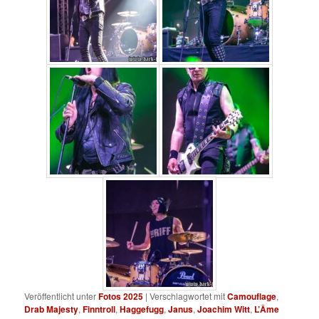
Veröffentlicht unter
Fotos 2025
|
Verschlagwortet mit
Camouflage
,
Drab Majesty
,
Finntroll
,
Haggefugg
,
Janus
,
Joachim Witt
,
L’Âme