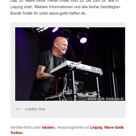
Das 33. Wave Gotik Treffen findet vom 22. bis zum 25. Mai in
Leipzig statt. Weitere Informationen und alle bisher bestätigten
Bands findet ihr unter wave-gotik-treffen.de.
Leaether Strip
Veröffentlicht unter
lokales
|
Verschlagwortet mit
Leipzig
,
Wave Gotik
Treffen