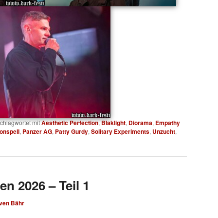
chlagwortet mit
Aesthetic Perfection
,
Blaklight
,
Diorama
,
Empathy
onspell
,
Panzer AG
,
Patty Gurdy
,
Solitary Experiments
,
Unzucht
,
en 2026 – Teil 1
ven Bähr