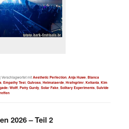
|
Verschlagwortet mit
Aesthetic Perfection
,
Anja Huwe
,
Bianca
a
,
Empathy Test
,
Gulvoss
,
Heimataerde
,
Hrafngrimr
,
Keltania
,
Kim
gade: Wolff
,
Patty Gurdy
,
Solar Fake
,
Solitary Experiments
,
Suivide
reffen
en 2026 – Teil 2