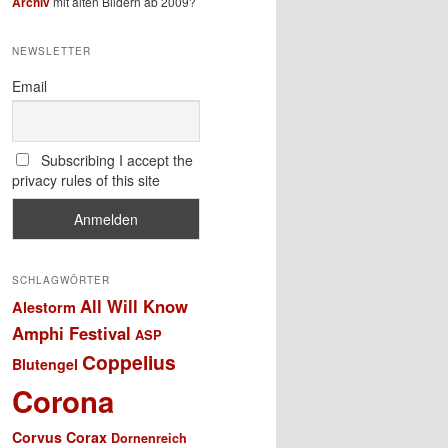
Archiv
mit alten Bildern ab 2009?
NEWSLETTER
Email
Subscribing I accept the
privacy rules of this site
SCHLAGWÖRTER
All Will Know
Alestorm
Amphi Festival
ASP
Coppelius
Blutengel
Corona
Corvus Corax
Dornenreich