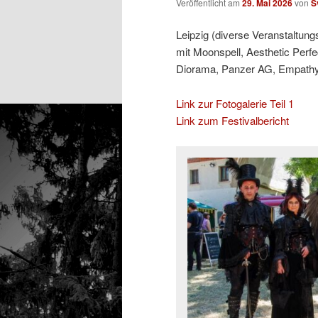
Veröffentlicht am
29. Mai 2026
von
S
Leipzig (diverse Veranstaltung
mit Moonspell, Aesthetic Perfe
Diorama, Panzer AG, Empathy T
Link zur Fotogalerie Teil 1
Link zum Festivalbericht