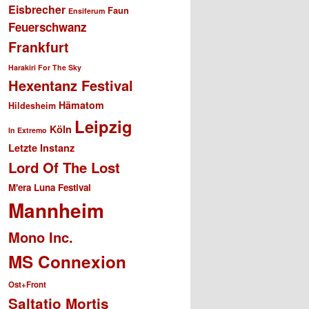
Eisbrecher
Faun
Ensiferum
Feuerschwanz
Frankfurt
Harakiri For The Sky
Hexentanz Festival
Hämatom
Hildesheim
Leipzig
Köln
In Extremo
Letzte Instanz
Lord Of The Lost
M'era Luna Festival
Mannheim
Mono Inc.
MS Connexion
Ost+Front
Saltatio Mortis