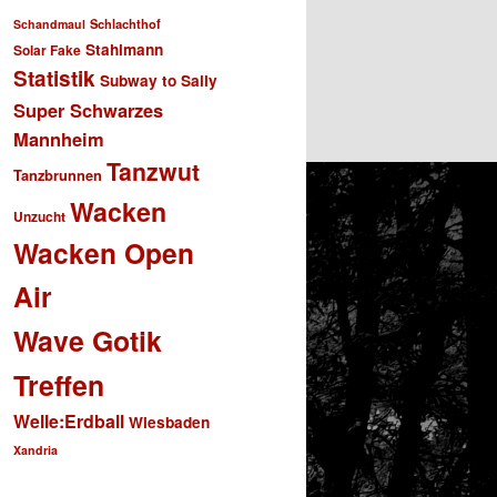
Schlachthof
Schandmaul
Stahlmann
Solar Fake
Statistik
Subway to Sally
Super Schwarzes
Mannheim
Tanzwut
Tanzbrunnen
Wacken
Unzucht
Wacken Open
Air
Wave Gotik
Treffen
Welle:Erdball
Wiesbaden
Xandria