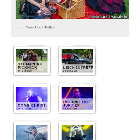
Wave Gotik Treffen
STEAMPUNK
PICKNICK
LEICHENTREFF
30 BILDER
20 BILDER
OSI AND THE
COMBICHRIST
JUPITER
15 BILDER
12 BILDER