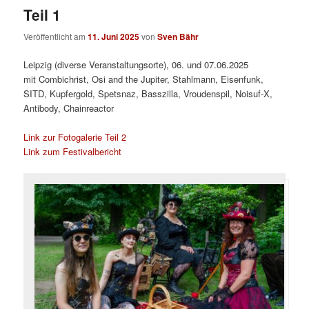
Teil 1
Veröffentlicht am
11. Juni 2025
von
Sven Bähr
Leipzig (diverse Veranstaltungsorte), 06. und 07.06.2025
mit Combichrist, Osi and the Jupiter, Stahlmann, Eisenfunk,
SITD, Kupfergold, Spetsnaz, Basszilla, Vroudenspil, Noisuf-X,
Antibody, Chainreactor
Link zur Fotogalerie Teil 2
Link zum Festivalbericht