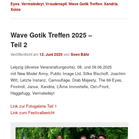
Eyes
,
Vermaledeyt
,
Vroudenspil
,
Wave Gotik Treffen
,
Xandria
,
Xotox
Wave Gotik Treffen 2025 –
Teil 2
Veröffentlicht am
12. Juni 2025
von
Sven Bähr
Leipzig (diverse Veranstaltungsorte), 08. und 09.06.2025
mit New Model Army, Public Image Ltd, Silke Bischoff, Joachim
Witt, Letzte Instanz, Camouflage, Drab Majesty, The 69 Eyes,
Finntroll, Janus, Xandria, L’Âme Immortelle, Ost+Front,
Haggefugg, Vermaledeyt
Link zur Fotogalerie Teil 1
Link zum Festivalbericht