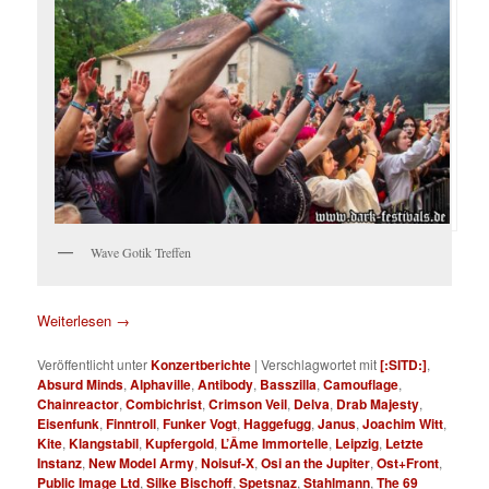
Wave Gotik Treffen
Weiterlesen
→
Veröffentlicht unter
Konzertberichte
|
Verschlagwortet mit
[:SITD:]
,
Absurd Minds
,
Alphaville
,
Antibody
,
Basszilla
,
Camouflage
,
Chainreactor
,
Combichrist
,
Crimson Veil
,
Delva
,
Drab Majesty
,
Eisenfunk
,
Finntroll
,
Funker Vogt
,
Haggefugg
,
Janus
,
Joachim Witt
,
Kite
,
Klangstabil
,
Kupfergold
,
L’Âme Immortelle
,
Leipzig
,
Letzte
Instanz
,
New Model Army
,
Noisuf-X
,
Osi an the Jupiter
,
Ost+Front
,
Public Image Ltd
,
Silke Bischoff
,
Spetsnaz
,
Stahlmann
,
The 69