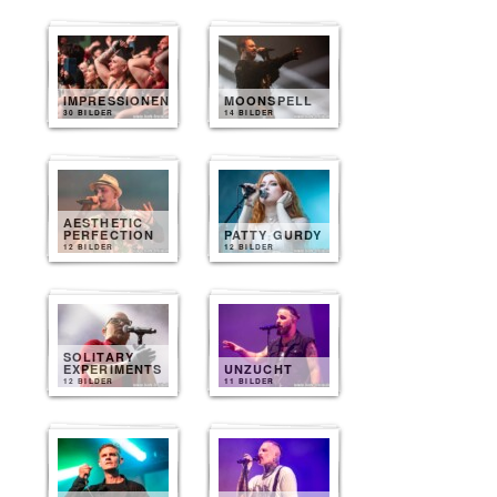
IMPRESSIONEN
MOONSPELL
30 BILDER
14 BILDER
AESTHETIC
PERFECTION
PATTY GURDY
12 BILDER
12 BILDER
SOLITARY
EXPERIMENTS
UNZUCHT
12 BILDER
11 BILDER