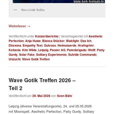
Wave Gotik Treffen
Weiterlesen
→
Veröffentlicht unter
Konzertberichte
|
Verschlagwortet mit
Aesthetic
Perfection
,
Anja Huwe
,
Bianca Stücker
,
Blaklight
,
Das Ich
,
Diorama
,
Empathy Test
,
Gulvoss
,
Heimataerde
,
Hrafngrimr
,
Keltania
,
Kim Wilde
,
Leipzig
,
Panzer AG
,
Patenbrigade: Wolff
,
Patty
Gurdy
,
Solar Fake
,
Solitary Experiments
,
Suivide Commando
,
Unzucht
,
Wave Gotik Treffen
Wave Gotik Treffen 2026 –
Teil 2
Veröffentlicht am
29. Mai 2026
von
Sven Bähr
Leipzig (diverse Veranstaltungsorte), 24. und 25.05.2026
mit Moonspell, Aesthetic Perfection, Patty Gurdy, Solitary