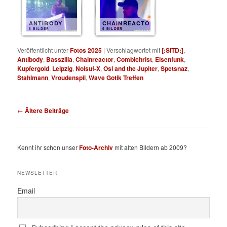
ANTIBODY
CHAINREACTOR
6 BILDER
5 BILDER
Veröffentlicht unter
Fotos 2025
|
Verschlagwortet mit
[:SITD:]
,
Antibody
,
Basszilla
,
Chainreactor
,
Combichrist
,
Eisenfunk
,
Kupfergold
,
Leipzig
,
Noisuf-X
,
Osi and the Jupiter
,
Spetsnaz
,
Stahlmann
,
Vroudenspil
,
Wave Gotik Treffen
Beitragsnavigation
←
Ältere Beiträge
Kennt ihr schon unser
Foto-Archiv
mit alten Bildern ab 2009?
NEWSLETTER
Email