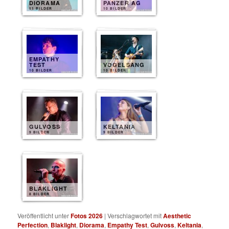
DIORAMA
PANZER AG
11 BILDER
10 BILDER
EMPATHY
TEST
VOGELSANG
10 BILDER
10 BILDER
GULVOSS
KELTANIA
9 BILDER
9 BILDER
BLAKLIGHT
8 BILDER
Veröffentlicht unter
Fotos 2026
|
Verschlagwortet mit
Aesthetic
Perfection
,
Blaklight
,
Diorama
,
Empathy Test
,
Gulvoss
,
Keltania
,