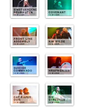
EINSTUERZENDE
NEUBAUTEN
COVENANT
14 BILDER
13 BILDER
FRONT LINE
ASSEMBLY
KIM WILDE
12 BILDER
12 BILDER
SUICIDE
COMMANDO
HRAFNGRIMR
12 BILDER
12 BILDER
CAT RAPES
DIE
DOG
STREUNER
12 BILDER
12 BILDER