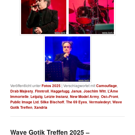
Veröffentlicht unter
Fotos 2025
|
Verschlagwortet mit
Camouflage
,
Drab Majesty
,
Finntroll
,
Haggefugg
,
Janus
,
Joachim Witt
,
L’Âme
Immortelle
,
Leipzig
,
Letzte Instanz
,
New Model Army
,
Ost+Front
,
Public Image Ltd
,
Silke Bischoff
,
The 69 Eyes
,
Vermaledeyt
,
Wave
Gotik Treffen
,
Xandria
Wave Gotik Treffen 2025 –