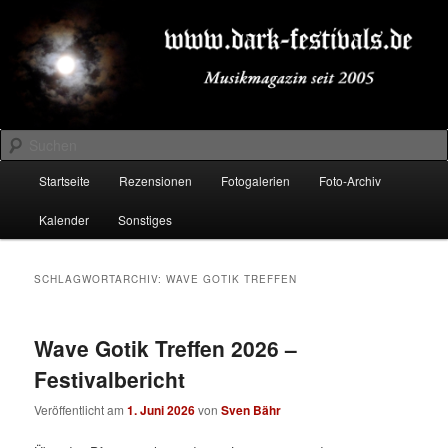
Zum
Zum
Musikmagazin seit 2005
primären
sekundären
Inhalt
Inhalt
springen
springen
DARK-FESTIVALS.DE
Suchen
Hauptmenü
Startseite
Rezensionen
Fotogalerien
Foto-Archiv
Kalender
Sonstiges
SCHLAGWORTARCHIV:
WAVE GOTIK TREFFEN
Wave Gotik Treffen 2026 –
Festivalbericht
Veröffentlicht am
1. Juni 2026
von
Sven Bähr