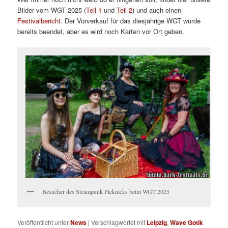
Bilder vom WGT 2025 (
Teil 1
und
Teil 2
) und auch einen
Festivalbericht
. Der Vorverkauf für das diesjährige WGT wurde
bereits beendet, aber es wird noch Karten vor Ort geben.
Besucher des Steampunk Picknicks beim WGT 2025
Veröffentlicht unter
News
|
Verschlagwortet mit
Leipzig
,
Wave Gotik