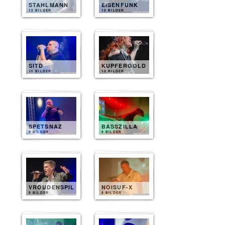
STAHLMANN
EISENFUNK
12 BILDER
10 BILDER
SITD
KUPFERGOLD
10 BILDER
10 BILDER
SPETSNAZ
BASSZILLA
9 BILDER
9 BILDER
VROUDENSPIL
NOISUF-X
9 BILDER
8 BILDER