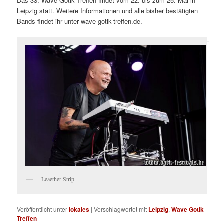
Das 33. Wave Gotik Treffen findet vom 22. bis zum 25. Mai in
Leipzig statt. Weitere Informationen und alle bisher bestätigten
Bands findet ihr unter wave-gotik-treffen.de.
Leaether Strip
Veröffentlicht unter
lokales
|
Verschlagwortet mit
Leipzig
,
Wave Gotik
Treffen