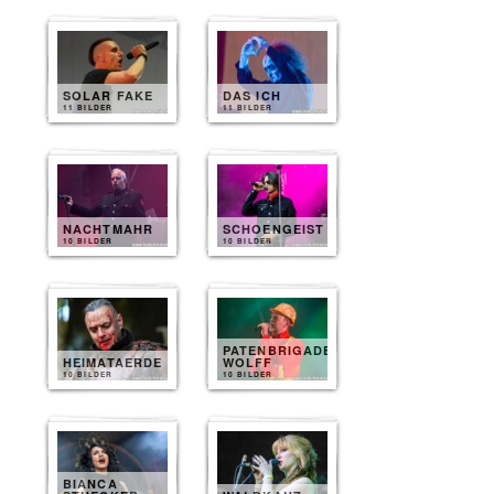
SOLAR FAKE
DAS ICH
11 BILDER
11 BILDER
NACHTMAHR
SCHOENGEIST
10 BILDER
10 BILDER
PATENBRIGADE
HEIMATAERDE
WOLFF
10 BILDER
10 BILDER
BIANCA