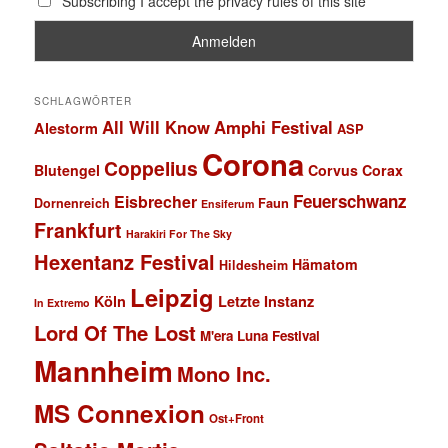
Subscribing I accept the privacy rules of this site
SCHLAGWÖRTER
All Will Know
Amphi Festival
Alestorm
ASP
Corona
Coppelius
Blutengel
Corvus Corax
Feuerschwanz
Eisbrecher
Faun
Dornenreich
Ensiferum
Frankfurt
Harakiri For The Sky
Hexentanz Festival
Hämatom
Hildesheim
Leipzig
Köln
Letzte Instanz
In Extremo
Lord Of The Lost
M'era Luna Festival
Mannheim
Mono Inc.
MS Connexion
Ost+Front