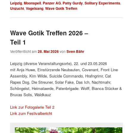
Leipzig
,
Moonspell
,
Panzer AG
,
Patty Gurdy
,
Solitary Experiments
,
Unzucht
,
Vogelsang
,
Wave Gotik Treffen
Wave Gotik Treffen 2026 –
Teil 1
Veröffentlicht am
28. Mai 2026
von
Sven Bähr
Leipzig (diverse Veranstaltungsorte), 22. und 23.05.2026
mit Anja Huwe, Einstürzende Neubauten, Covenant, Front Line
Assembly, Kim Wilde, Suicide Commando, Hrafngrimr, Cat
Rapes Dog, Die Streuner, Solar Fake, Das Ich, Nachtmahr,
Schöngeist, Heimataerde, Patenbrigade: Wolff, Bianca Stücker &
Bruxas Solis, Waldkauz
Link zur Fotogalerie Teil 2
Link zum Festivalbericht