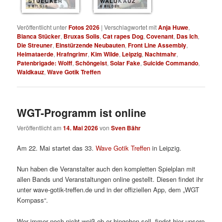
STUECKER
WALDKAUZ
9 BILDER
8 BILDER
Veröffentlicht unter
Fotos 2026
|
Verschlagwortet mit
Anja Huwe
,
Bianca Stücker
,
Bruxas Solis
,
Cat rapes Dog
,
Covenant
,
Das Ich
,
Die Streuner
,
Einstürzende Neubauten
,
Front Line Assembly
,
Heimataerde
,
Hrafngrimr
,
Kim Wilde
,
Leipzig
,
Nachtmahr
,
Patenbrigade: Wolff
,
Schöngeist
,
Solar Fake
,
Suicide Commando
,
Waldkauz
,
Wave Gotik Treffen
WGT-Programm ist online
Veröffentlicht am
14. Mai 2026
von
Sven Bähr
Am 22. Mai startet das 33.
Wave Gotik Treffen
in Leipzig.
Nun haben die Veranstalter auch den kompletten Spielplan mit
allen Bands und Veranstaltungen online gestellt. Diesen findet ihr
unter wave-gotik-treffen.de und in der offiziellen App, dem „WGT
Kompass“.
Wer immer noch nicht weiß ob er hingehen soll, findet hier unsere