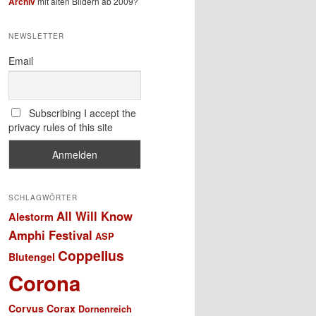
Archiv
mit alten Bildern ab 2009?
NEWSLETTER
Email
Subscribing I accept the
privacy rules of this site
SCHLAGWÖRTER
All Will Know
Alestorm
Amphi Festival
ASP
Coppelius
Blutengel
Corona
Corvus Corax
Dornenreich