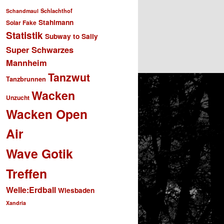
Schlachthof
Schandmaul
Stahlmann
Solar Fake
Statistik
Subway to Sally
Super Schwarzes
Mannheim
Tanzwut
Tanzbrunnen
Wacken
Unzucht
Wacken Open
Air
Wave Gotik
Treffen
Welle:Erdball
Wiesbaden
Xandria