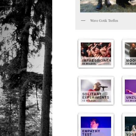
Wave Gotik Treffen
IMPRESSIONEN
MOO
30 BILDER
14 BIL
SOLITARY
EXPERIMENTS
UNZ
12 BILDER
11 BIL
EMPATHY
TEST
VOG