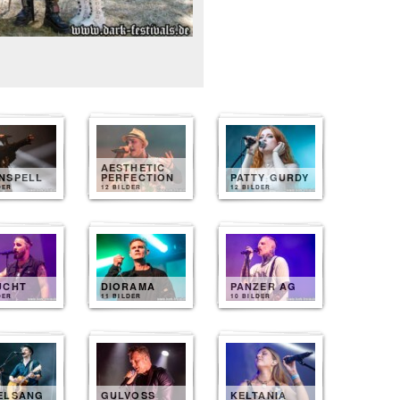
AESTHETIC
NSPELL
PERFECTION
PATTY GURDY
DER
12 BILDER
12 BILDER
UCHT
DIORAMA
PANZER AG
DER
11 BILDER
10 BILDER
ELSANG
GULVOSS
KELTANIA