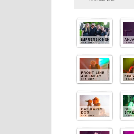
IMPRESSIONEN
ANJ
50 BILDER
15 BIL
FRONT LINE
ASSEMBLY
KIM 
12 BILDER
12 BIL
CAT RAPES
DIE
DOG
STR
12 BILDER
12 BIL