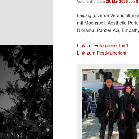
Veröffentlicht am
29. Mai 2026
von
S
Leipzig (diverse Veranstaltung
mit Moonspell, Aesthetic Perfe
Diorama, Panzer AG, Empathy T
Link zur Fotogalerie Teil 1
Link zum Festivalbericht