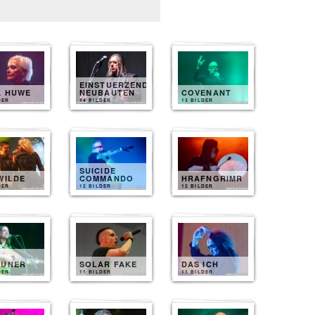
EINSTUERZENDE
A HUWE
NEUBAUTEN
COVENANT
DER
14 BILDER
13 BILDER
SUICIDE
WILDE
COMMANDO
HRAFNGRIMR
DER
12 BILDER
12 BILDER
EUNER
SOLAR FAKE
DAS ICH
DER
11 BILDER
11 BILDER