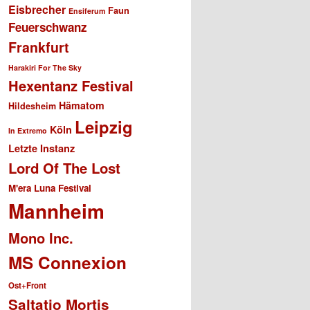
Eisbrecher
Faun
Ensiferum
Feuerschwanz
Frankfurt
Harakiri For The Sky
Hexentanz Festival
Hämatom
Hildesheim
Leipzig
Köln
In Extremo
Letzte Instanz
Lord Of The Lost
M'era Luna Festival
Mannheim
Mono Inc.
MS Connexion
Ost+Front
Saltatio Mortis