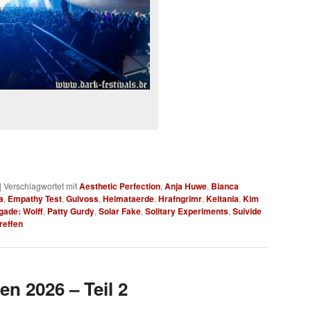
|
Verschlagwortet mit
Aesthetic Perfection
,
Anja Huwe
,
Bianca
a
,
Empathy Test
,
Gulvoss
,
Heimataerde
,
Hrafngrimr
,
Keltania
,
Kim
gade: Wolff
,
Patty Gurdy
,
Solar Fake
,
Solitary Experiments
,
Suivide
reffen
en 2026 – Teil 2