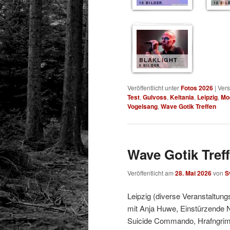
10 BILDER
10 BIL
BLAKLIGHT
8 BILDER
Veröffentlicht unter
Fotos 2026
|
Vers
Test
,
Gulvoss
,
Keltania
,
Leipzig
,
Mo
Vogelsang
,
Wave Gotik Treffen
Wave Gotik Treff
Veröffentlicht am
28. Mai 2026
von
S
Leipzig (diverse Veranstaltung
mit Anja Huwe, Einstürzende 
Suicide Commando, Hrafngrimr