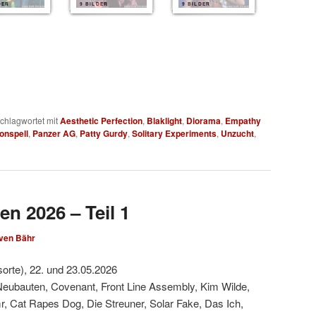
DER
9 BILDER
9 BILDER
chlagwortet mit
Aesthetic Perfection
,
Blaklight
,
Diorama
,
Empathy
onspell
,
Panzer AG
,
Patty Gurdy
,
Solitary Experiments
,
Unzucht
,
en 2026 – Teil 1
ven Bähr
sorte), 22. und 23.05.2026
Neubauten, Covenant, Front Line Assembly, Kim Wilde,
, Cat Rapes Dog, Die Streuner, Solar Fake, Das Ich,