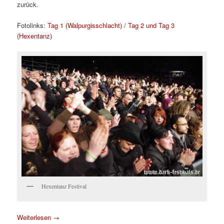
zurück.
Fotolinks:
Tag 1 (Walpurgisschlacht)
/
Tag 2 und Tag 3
(Hexentanz)
Hexentanz Festival
Weiterlesen
→