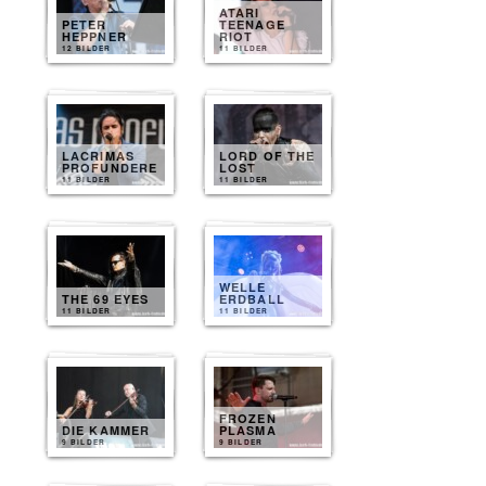
ATARI
PETER
TEENAGE
HEPPNER
RIOT
12 BILDER
11 BILDER
LACRIMAS
LORD OF THE
PROFUNDERE
LOST
11 BILDER
11 BILDER
WELLE
THE 69 EYES
ERDBALL
11 BILDER
11 BILDER
FROZEN
DIE KAMMER
PLASMA
9 BILDER
9 BILDER