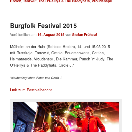
Broich
,
Tanzwut
,
The O'Reillys & The Paddyhats
,
Vroudenspil
Burgfolk Festival 2015
Veröffentlicht am
16. August 2015
von
Stefan Frühauf
Mülheim an der Ruhr (Schloss Broich), 14. und 15.08.2015
mit Russkaja, Tanzwut, Omnia, Feuerschwanz, Celtica,
Heimataerde, Vroudenspil, Die Kammer, Punch ’n‘ Judy, The
O’Reillys & The Paddyhats, Circle J.*
*staubedingt ohne Fotos von Circle J.
Link zum Festivalbericht