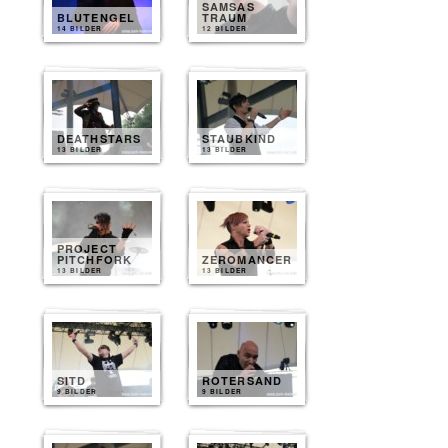
SAMSAS
BLUTENGEL
TRAUM
14 BILDER
12 BILDER
DEATHSTARS
STAUBKIND
13 BILDER
13 BILDER
PROJECT
PITCHFORK
ZEROMANCER
13 BILDER
13 BILDER
SITD
ROTERSAND
9 BILDER
9 BILDER