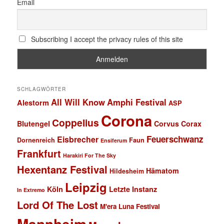
Email
Subscribing I accept the privacy rules of this site
SCHLAGWÖRTER
All Will Know
Amphi Festival
Alestorm
ASP
Corona
Coppelius
Blutengel
Corvus Corax
Feuerschwanz
Eisbrecher
Faun
Dornenreich
Ensiferum
Frankfurt
Harakiri For The Sky
Hexentanz Festival
Hämatom
Hildesheim
Leipzig
Köln
Letzte Instanz
In Extremo
Lord Of The Lost
M'era Luna Festival
Mannheim