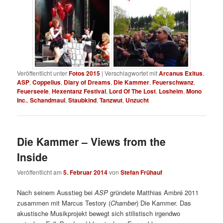
Veröffentlicht unter
Fotos 2015
|
Verschlagwortet mit
Arcanus Exitus
,
ASP
,
Coppelius
,
Diary of Dreams
,
Die Kammer
,
Feuerschwanz
,
Feuerseele
,
Hexentanz Festival
,
Lord Of The Lost
,
Losheim
,
Mono
Inc.
,
Schandmaul
,
Staubkind
,
Tanzwut
,
Unzucht
Die Kammer – Views from the
Inside
Veröffentlicht am
5. Februar 2014
von
Stefan Frühauf
Nach seinem Ausstieg bei
ASP
gründete Matthias Ambré 2011
zusammen mit Marcus Testory (
Chamber
) Die Kammer. Das
akustische Musikprojekt bewegt sich stilistisch irgendwo