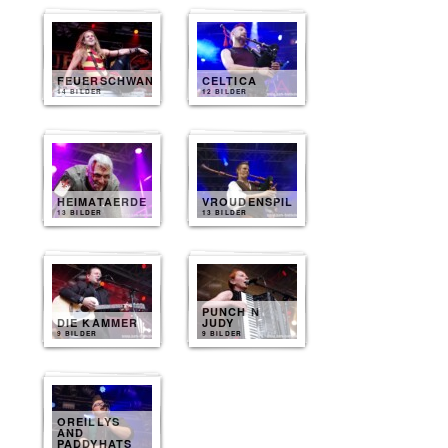
FEUERSCHWANZ
CELTICA
14 BILDER
12 BILDER
HEIMATAERDE
VROUDENSPIL
13 BILDER
13 BILDER
PUNCH N
DIE KAMMER
JUDY
9 BILDER
9 BILDER
OREILLYS
AND
PADDYHATS