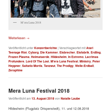
M’era Luna 2018
Weiterlesen
→
Veröffentlicht unter
Konzertberichte
|
Verschlagwortet mit
Atari
Teenage Riot
,
Cyborg
,
Die Kammer
,
Eisbrecher
,
Eisfabrik
,
Erdling
,
Frozen Plasma
,
Heimataerde
,
Hildesheim
,
In Extremo
,
Lacrimas
Profundere
,
Lord Of The Lost
,
M'era Luna Festival
,
Ministry
,
Peter
Heppner
,
Saltatio Mortis
,
Tanzwut
,
The Prodigy
,
Welle:Erdball
,
Zeraphine
Mera Luna Festival 2018
Veröffentlicht am
13. August 2018
von
Natalie Laube
Hildesheim (Flugplatz Drispenstedt), 11. und 12.08.2018