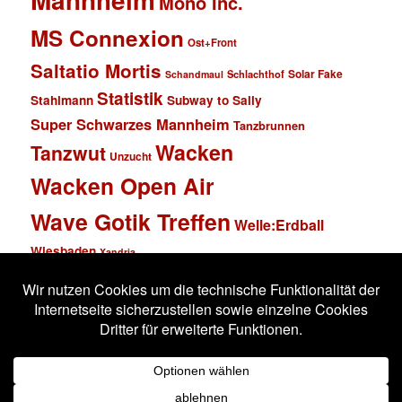
Mono Inc.
MS Connexion
Ost+Front
Saltatio Mortis
Solar Fake
Schlachthof
Schandmaul
Statistik
Stahlmann
Subway to Sally
Super Schwarzes Mannheim
Tanzbrunnen
Wacken
Tanzwut
Unzucht
Wacken Open Air
Wave Gotik Treffen
Welle:Erdball
Wiesbaden
Xandria
Impressum