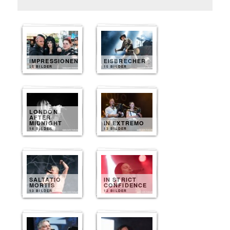
IMPRESSIONEN
EISBRECHER
55 BILDER
15 BILDER
LONDON
AFTER
MIDNIGHT
IN EXTREMO
14 BILDER
13 BILDER
SALTATIO
IN STRICT
MORTIS
CONFIDENCE
13 BILDER
12 BILDER