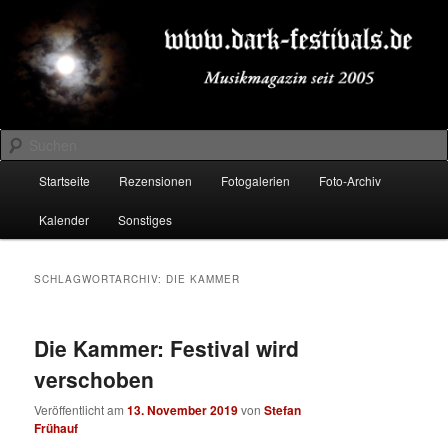
Zum
Zum
Musikmagazin seit 2005
primären
sekundären
Inhalt
Inhalt
springen
springen
DARK-FESTIVALS.DE
Suchen
Hauptmenü
Startseite
Rezensionen
Fotogalerien
Foto-Archiv
Kalender
Sonstiges
SCHLAGWORTARCHIV:
DIE KAMMER
Die Kammer: Festival wird
verschoben
Veröffentlicht am
13. November 2019
von
Stefan
Frühauf