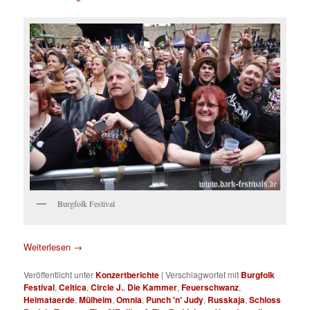
Burgfolk Festival
Weiterlesen
→
Veröffentlicht unter
Konzertberichte
|
Verschlagwortet mit
Burgfolk
Festival
,
Celtica
,
Circle J.
,
Die Kammer
,
Feuerschwanz
,
Heimataerde
,
Mülheim
,
Omnia
,
Punch 'n' Judy
,
Russkaja
,
Schloss