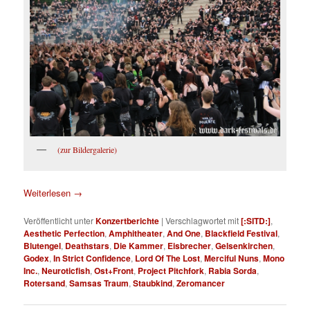
(zur Bildergalerie)
Weiterlesen
→
Veröffentlicht unter
Konzertberichte
|
Verschlagwortet mit
[:SITD:]
,
Aesthetic Perfection
,
Amphitheater
,
And One
,
Blackfield Festival
,
Blutengel
,
Deathstars
,
Die Kammer
,
Eisbrecher
,
Gelsenkirchen
,
Godex
,
In Strict Confidence
,
Lord Of The Lost
,
Merciful Nuns
,
Mono
Inc.
,
Neuroticfish
,
Ost+Front
,
Project Pitchfork
,
Rabia Sorda
,
Rotersand
,
Samsas Traum
,
Staubkind
,
Zeromancer