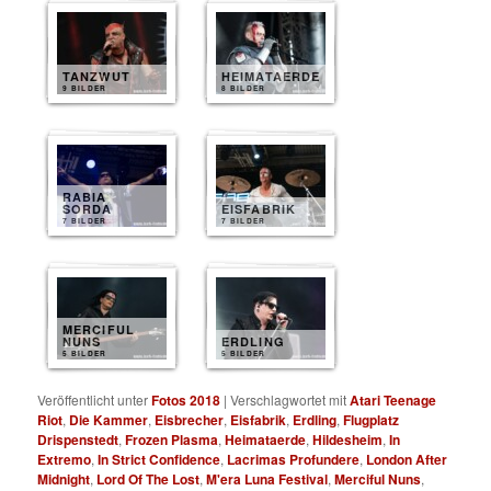
TANZWUT
HEIMATAERDE
9 BILDER
8 BILDER
RABIA
SORDA
EISFABRIK
7 BILDER
7 BILDER
MERCIFUL
NUNS
ERDLING
5 BILDER
5 BILDER
Veröffentlicht unter
Fotos 2018
|
Verschlagwortet mit
Atari Teenage
Riot
,
Die Kammer
,
Eisbrecher
,
Eisfabrik
,
Erdling
,
Flugplatz
Drispenstedt
,
Frozen Plasma
,
Heimataerde
,
Hildesheim
,
In
Extremo
,
In Strict Confidence
,
Lacrimas Profundere
,
London After
Midnight
,
Lord Of The Lost
,
M'era Luna Festival
,
Merciful Nuns
,