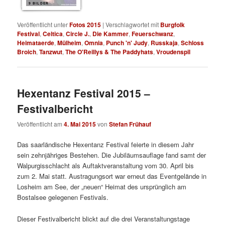
9 BILDER
Veröffentlicht unter
Fotos 2015
|
Verschlagwortet mit
Burgfolk
Festival
,
Celtica
,
Circle J.
,
Die Kammer
,
Feuerschwanz
,
Heimataerde
,
Mülheim
,
Omnia
,
Punch 'n' Judy
,
Russkaja
,
Schloss
Broich
,
Tanzwut
,
The O'Reillys & The Paddyhats
,
Vroudenspil
Hexentanz Festival 2015 –
Festivalbericht
Veröffentlicht am
4. Mai 2015
von
Stefan Frühauf
Das saarländische Hexentanz Festival feierte in diesem Jahr
sein zehnjähriges Bestehen. Die Jubiläumsauflage fand samt der
Walpurgisschlacht als Auftaktveranstaltung vom 30. April bis
zum 2. Mai statt. Austragungsort war erneut das Eventgelände in
Losheim am See, der „neuen“ Heimat des ursprünglich am
Bostalsee gelegenen Festivals.
Dieser Festivalbericht blickt auf die drei Veranstaltungstage