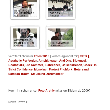
IN STRICT
CONFIDENCE
GODEX
12 BILDER
8 BILDER
AESTHETIC
PERFECTION
DIE KAMMER
9 BILDER
10 BILDER
Veröffentlicht unter
Fotos 2013
|
Verschlagwortet mit
[:SITD:]
,
Aesthetic Perfection
,
Amphitheater
,
And One
,
Blutengel
,
Deathstars
,
Die Kammer
,
Eisbrecher
,
Gelsenkirchen
,
Godex
,
In
Strict Confidence
,
Mono Inc.
,
Project Pitchfork
,
Rotersand
,
Samsas Traum
,
Staubkind
,
Zeromancer
Kennt ihr schon unser
Foto-Archiv
mit alten Bildern ab 2009?
NEWSLETTER