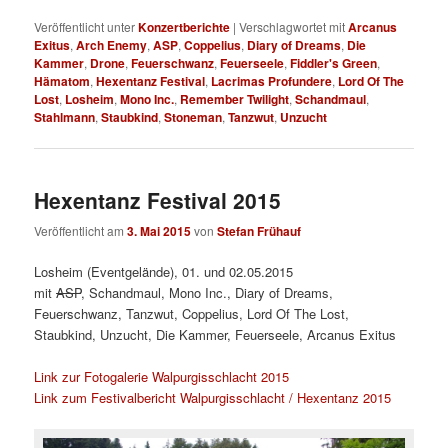
Veröffentlicht unter
Konzertberichte
|
Verschlagwortet mit
Arcanus
Exitus
,
Arch Enemy
,
ASP
,
Coppelius
,
Diary of Dreams
,
Die
Kammer
,
Drone
,
Feuerschwanz
,
Feuerseele
,
Fiddler's Green
,
Hämatom
,
Hexentanz Festival
,
Lacrimas Profundere
,
Lord Of The
Lost
,
Losheim
,
Mono Inc.
,
Remember Twilight
,
Schandmaul
,
Stahlmann
,
Staubkind
,
Stoneman
,
Tanzwut
,
Unzucht
Hexentanz Festival 2015
Veröffentlicht am
3. Mai 2015
von
Stefan Frühauf
Losheim (Eventgelände), 01. und 02.05.2015
mit
ASP
, Schandmaul, Mono Inc., Diary of Dreams,
Feuerschwanz, Tanzwut, Coppelius, Lord Of The Lost,
Staubkind, Unzucht, Die Kammer, Feuerseele, Arcanus Exitus
Link zur Fotogalerie Walpurgisschlacht 2015
Link zum Festivalbericht Walpurgisschlacht / Hexentanz 2015