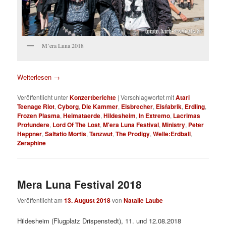
M’era Luna 2018
Weiterlesen
→
Veröffentlicht unter
Konzertberichte
|
Verschlagwortet mit
Atari
Teenage Riot
,
Cyborg
,
Die Kammer
,
Eisbrecher
,
Eisfabrik
,
Erdling
,
Frozen Plasma
,
Heimataerde
,
Hildesheim
,
In Extremo
,
Lacrimas
Profundere
,
Lord Of The Lost
,
M'era Luna Festival
,
Ministry
,
Peter
Heppner
,
Saltatio Mortis
,
Tanzwut
,
The Prodigy
,
Welle:Erdball
,
Zeraphine
Mera Luna Festival 2018
Veröffentlicht am
13. August 2018
von
Natalie Laube
Hildesheim (Flugplatz Drispenstedt), 11. und 12.08.2018