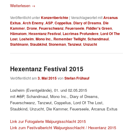
Weiterlesen
→
Veröffentlicht unter
Konzertberichte
|
Verschlagwortet mit
Arcanus
Exitus
,
Arch Enemy
,
ASP
,
Coppelius
,
Diary of Dreams
,
Die
Kammer
,
Drone
,
Feuerschwanz
,
Feuerseele
,
Fiddler's Green
,
Hämatom
,
Hexentanz Festival
,
Lacrimas Profundere
,
Lord Of The
Lost
,
Losheim
,
Mono Inc.
,
Remember Twilight
,
Schandmaul
,
Stahlmann
,
Staubkind
,
Stoneman
,
Tanzwut
,
Unzucht
Hexentanz Festival 2015
Veröffentlicht am
3. Mai 2015
von
Stefan Frühauf
Losheim (Eventgelände), 01. und 02.05.2015
mit
ASP
, Schandmaul, Mono Inc., Diary of Dreams,
Feuerschwanz, Tanzwut, Coppelius, Lord Of The Lost,
Staubkind, Unzucht, Die Kammer, Feuerseele, Arcanus Exitus
Link zur Fotogalerie Walpurgisschlacht 2015
Link zum Festivalbericht Walpurgisschlacht / Hexentanz 2015