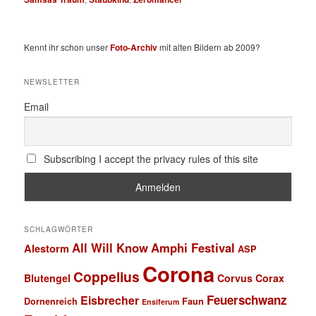
Kennt ihr schon unser
Foto-Archiv
mit alten Bildern ab 2009?
NEWSLETTER
Email
Subscribing I accept the privacy rules of this site
SCHLAGWÖRTER
All Will Know
Amphi Festival
Alestorm
ASP
Corona
Coppelius
Blutengel
Corvus Corax
Feuerschwanz
Eisbrecher
Faun
Dornenreich
Ensiferum