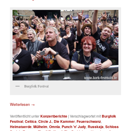
Burgfolk Festival
Weiterlesen
→
Veröffentlicht unter
Konzertberichte
|
Verschlagwortet mit
Burgfolk
Festival
,
Celtica
,
Circle J.
,
Die Kammer
,
Feuerschwanz
,
Heimataerde
,
Mülheim
,
Omnia
,
Punch 'n' Judy
,
Russkaja
,
Schloss