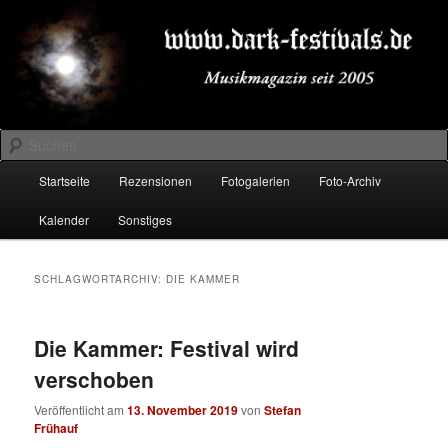
Zum
Zum
Musikmagazin seit 2005
primären
sekundären
Inhalt
Inhalt
springen
springen
DARK-FESTIVALS.DE
Suchen
Hauptmenü
Startseite
Rezensionen
Fotogalerien
Foto-Archiv
Kalender
Sonstiges
SCHLAGWORTARCHIV:
DIE KAMMER
Die Kammer: Festival wird
verschoben
Veröffentlicht am
13. November 2019
von
Stefan
Frühauf