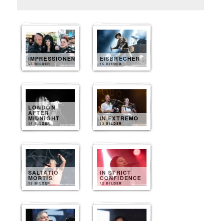
IMPRESSIONEN
EISBRECHER
55 BILDER
15 BILDER
LONDON
AFTER
MIDNIGHT
IN EXTREMO
14 BILDER
13 BILDER
SALTATIO
IN STRICT
MORTIS
CONFIDENCE
13 BILDER
12 BILDER