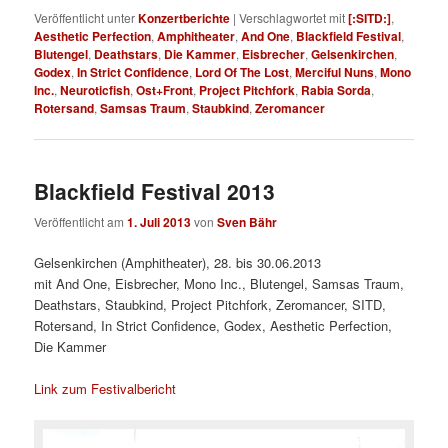
Veröffentlicht unter
Konzertberichte
|
Verschlagwortet mit
[:SITD:]
,
Aesthetic Perfection
,
Amphitheater
,
And One
,
Blackfield Festival
,
Blutengel
,
Deathstars
,
Die Kammer
,
Eisbrecher
,
Gelsenkirchen
,
Godex
,
In Strict Confidence
,
Lord Of The Lost
,
Merciful Nuns
,
Mono
Inc.
,
Neuroticfish
,
Ost+Front
,
Project Pitchfork
,
Rabia Sorda
,
Rotersand
,
Samsas Traum
,
Staubkind
,
Zeromancer
Blackfield Festival 2013
Veröffentlicht am
1. Juli 2013
von
Sven Bähr
Gelsenkirchen (Amphitheater), 28. bis 30.06.2013
mit And One, Eisbrecher, Mono Inc., Blutengel, Samsas Traum,
Deathstars, Staubkind, Project Pitchfork, Zeromancer, SITD,
Rotersand, In Strict Confidence, Godex, Aesthetic Perfection,
Die Kammer
Link zum Festivalbericht