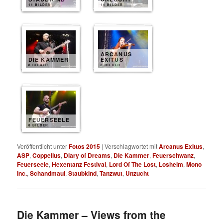
11 BILDER
11 BILDER
ARCANUS
DIE KAMMER
EXITUS
8 BILDER
8 BILDER
FEUERSEELE
8 BILDER
Veröffentlicht unter
Fotos 2015
|
Verschlagwortet mit
Arcanus Exitus
,
ASP
,
Coppelius
,
Diary of Dreams
,
Die Kammer
,
Feuerschwanz
,
Feuerseele
,
Hexentanz Festival
,
Lord Of The Lost
,
Losheim
,
Mono
Inc.
,
Schandmaul
,
Staubkind
,
Tanzwut
,
Unzucht
Die Kammer – Views from the