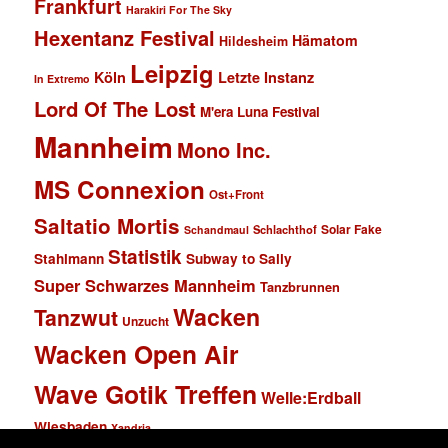
Frankfurt
Harakiri For The Sky
Hexentanz Festival
Hämatom
Hildesheim
Leipzig
Köln
Letzte Instanz
In Extremo
Lord Of The Lost
M'era Luna Festival
Mannheim
Mono Inc.
MS Connexion
Ost+Front
Saltatio Mortis
Solar Fake
Schlachthof
Schandmaul
Statistik
Stahlmann
Subway to Sally
Super Schwarzes Mannheim
Tanzbrunnen
Wacken
Tanzwut
Unzucht
Wacken Open Air
Wave Gotik Treffen
Welle:Erdball
Wiesbaden
Xandria