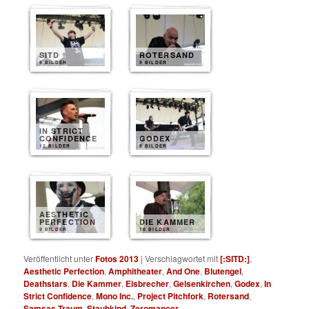
SITD
ROTERSAND
9 BILDER
9 BILDER
IN STRICT
CONFIDENCE
GODEX
12 BILDER
8 BILDER
AESTHETIC
PERFECTION
DIE KAMMER
9 BILDER
10 BILDER
Veröffentlicht unter
Fotos 2013
|
Verschlagwortet mit
[:SITD:]
,
Aesthetic Perfection
,
Amphitheater
,
And One
,
Blutengel
,
Deathstars
,
Die Kammer
,
Eisbrecher
,
Gelsenkirchen
,
Godex
,
In
Strict Confidence
,
Mono Inc.
,
Project Pitchfork
,
Rotersand
,
Samsas Traum
,
Staubkind
,
Zeromancer