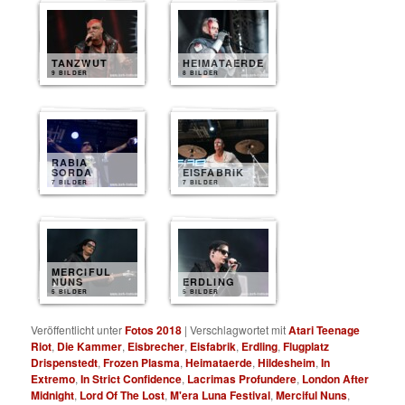
TANZWUT
HEIMATAERDE
9 BILDER
8 BILDER
RABIA
SORDA
EISFABRIK
7 BILDER
7 BILDER
MERCIFUL
NUNS
ERDLING
5 BILDER
5 BILDER
Veröffentlicht unter
Fotos 2018
|
Verschlagwortet mit
Atari Teenage
Riot
,
Die Kammer
,
Eisbrecher
,
Eisfabrik
,
Erdling
,
Flugplatz
Drispenstedt
,
Frozen Plasma
,
Heimataerde
,
Hildesheim
,
In
Extremo
,
In Strict Confidence
,
Lacrimas Profundere
,
London After
Midnight
,
Lord Of The Lost
,
M'era Luna Festival
,
Merciful Nuns
,