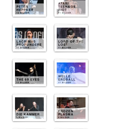
ATARI
PETER
TEENAGE
HEPPNER
RIOT
12 BILDER
11 BILDER
LACRIMAS
LORD OF THE
PROFUNDERE
LOST
11 BILDER
11 BILDER
WELLE
THE 69 EYES
ERDBALL
11 BILDER
11 BILDER
FROZEN
DIE KAMMER
PLASMA
9 BILDER
9 BILDER