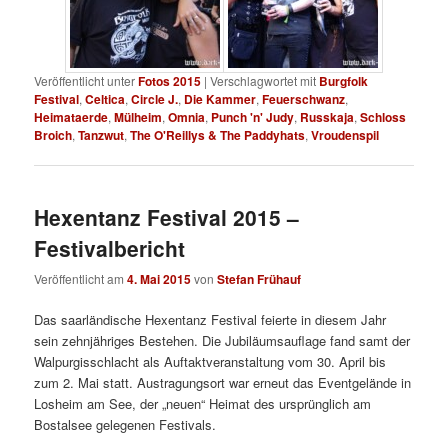
Veröffentlicht unter
Fotos 2015
|
Verschlagwortet mit
Burgfolk
Festival
,
Celtica
,
Circle J.
,
Die Kammer
,
Feuerschwanz
,
Heimataerde
,
Mülheim
,
Omnia
,
Punch 'n' Judy
,
Russkaja
,
Schloss
Broich
,
Tanzwut
,
The O'Reillys & The Paddyhats
,
Vroudenspil
Hexentanz Festival 2015 –
Festivalbericht
Veröffentlicht am
4. Mai 2015
von
Stefan Frühauf
Das saarländische Hexentanz Festival feierte in diesem Jahr
sein zehnjähriges Bestehen. Die Jubiläumsauflage fand samt der
Walpurgisschlacht als Auftaktveranstaltung vom 30. April bis
zum 2. Mai statt. Austragungsort war erneut das Eventgelände in
Losheim am See, der „neuen“ Heimat des ursprünglich am
Bostalsee gelegenen Festivals.