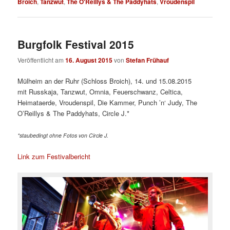
Broich
,
Tanzwut
,
The O'Reillys & The Paddyhats
,
Vroudenspil
Burgfolk Festival 2015
Veröffentlicht am
16. August 2015
von
Stefan Frühauf
Mülheim an der Ruhr (Schloss Broich), 14. und 15.08.2015
mit Russkaja, Tanzwut, Omnia, Feuerschwanz, Celtica,
Heimataerde, Vroudenspil, Die Kammer, Punch ’n‘ Judy, The
O’Reillys & The Paddyhats, Circle J.*
*staubedingt ohne Fotos von Circle J.
Link zum Festivalbericht