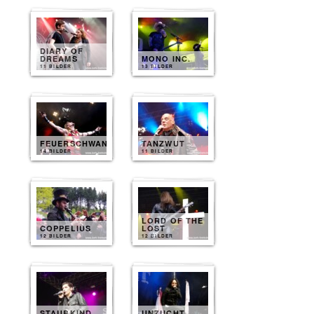
DIARY OF
DREAMS
MONO INC.
11 BILDER
13 BILDER
FEUERSCHWANZ
TANZWUT
14 BILDER
11 BILDER
LORD OF THE
COPPELIUS
LOST
12 BILDER
12 BILDER
STAUBKIND
UNZUCHT