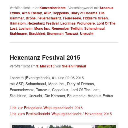
Veröffentlicht unter
Konzertberichte
|
Verschlagwortet mit
Arcanus
Exitus
,
Arch Enemy
,
ASP
,
Coppelius
,
Diary of Dreams
,
Die
Kammer
,
Drone
,
Feuerschwanz
,
Feuerseele
,
Fiddler's Green
,
Hämatom
,
Hexentanz Festival
,
Lacrimas Profundere
,
Lord Of The
Lost
,
Losheim
,
Mono Inc.
,
Remember Twilight
,
Schandmaul
,
Stahlmann
,
Staubkind
,
Stoneman
,
Tanzwut
,
Unzucht
Hexentanz Festival 2015
Veröffentlicht am
3. Mai 2015
von
Stefan Frühauf
Losheim (Eventgelände), 01. und 02.05.2015
mit
ASP
, Schandmaul, Mono Inc., Diary of Dreams,
Feuerschwanz, Tanzwut, Coppelius, Lord Of The Lost,
Staubkind, Unzucht, Die Kammer, Feuerseele, Arcanus Exitus
Link zur Fotogalerie Walpurgisschlacht 2015
Link zum Festivalbericht Walpurgisschlacht / Hexentanz 2015