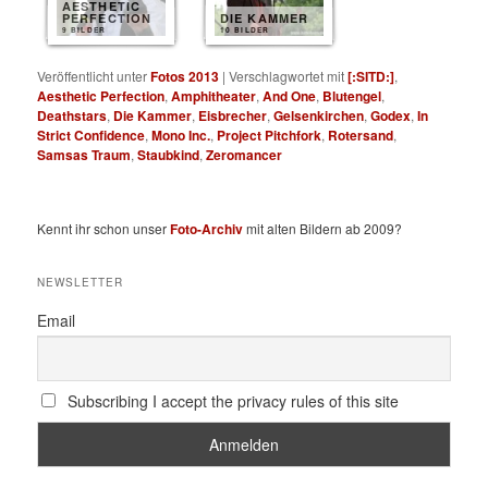
AESTHETIC
PERFECTION
DIE KAMMER
9 BILDER
10 BILDER
Veröffentlicht unter
Fotos 2013
|
Verschlagwortet mit
[:SITD:]
,
Aesthetic Perfection
,
Amphitheater
,
And One
,
Blutengel
,
Deathstars
,
Die Kammer
,
Eisbrecher
,
Gelsenkirchen
,
Godex
,
In
Strict Confidence
,
Mono Inc.
,
Project Pitchfork
,
Rotersand
,
Samsas Traum
,
Staubkind
,
Zeromancer
Kennt ihr schon unser
Foto-Archiv
mit alten Bildern ab 2009?
NEWSLETTER
Email
Subscribing I accept the privacy rules of this site