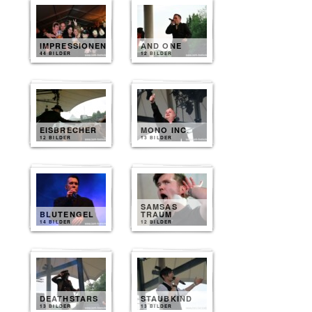
IMPRESSIONEN
AND ONE
44 BILDER
12 BILDER
EISBRECHER
MONO INC.
12 BILDER
13 BILDER
SAMSAS
BLUTENGEL
TRAUM
14 BILDER
12 BILDER
DEATHSTARS
STAUBKIND
13 BILDER
13 BILDER