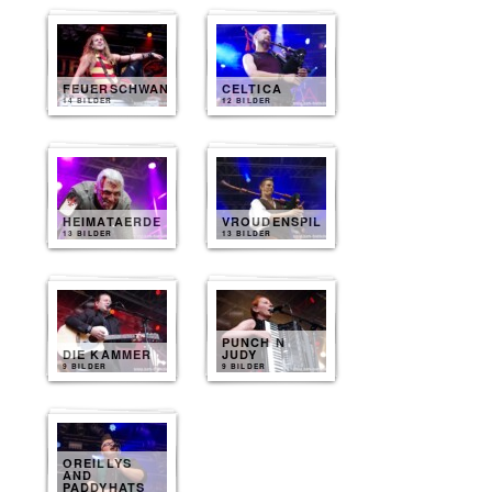
FEUERSCHWANZ
CELTICA
14 BILDER
12 BILDER
HEIMATAERDE
VROUDENSPIL
13 BILDER
13 BILDER
PUNCH N
DIE KAMMER
JUDY
9 BILDER
9 BILDER
OREILLYS
AND
PADDYHATS