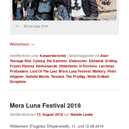
M’era Luna 2018
Weiterlesen
→
Veröffentlicht unter
Konzertberichte
|
Verschlagwortet mit
Atari
Teenage Riot
,
Cyborg
,
Die Kammer
,
Eisbrecher
,
Eisfabrik
,
Erdling
,
Frozen Plasma
,
Heimataerde
,
Hildesheim
,
In Extremo
,
Lacrimas
Profundere
,
Lord Of The Lost
,
M'era Luna Festival
,
Ministry
,
Peter
Heppner
,
Saltatio Mortis
,
Tanzwut
,
The Prodigy
,
Welle:Erdball
,
Zeraphine
Mera Luna Festival 2018
Veröffentlicht am
13. August 2018
von
Natalie Laube
Hildesheim (Flugplatz Drispenstedt), 11. und 12.08.2018