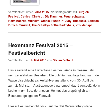
9 BILDER
Veröffentlicht unter
Fotos 2015
|
Verschlagwortet mit
Burgfolk
Festival
,
Celtica
,
Circle J.
,
Die Kammer
,
Feuerschwanz
,
Heimataerde
,
Mülheim
,
Omnia
,
Punch 'n' Judy
,
Russkaja
,
Schloss
Broich
,
Tanzwut
,
The O'Reillys & The Paddyhats
,
Vroudenspil
Hexentanz Festival 2015 –
Festivalbericht
Veröffentlicht am
4. Mai 2015
von
Stefan Frühauf
Das saarländische Hexentanz Festival feierte in diesem Jahr
sein zehnjähriges Bestehen. Die Jubiläumsauflage fand samt der
Walpurgisschlacht als Auftaktveranstaltung vom 30. April bis
zum 2. Mai statt. Austragungsort war erneut das Eventgelände in
Losheim am See, der „neuen“ Heimat des ursprünglich am
Bostalsee gelegenen Festivals.
Dieser Festivalbericht blickt auf die drei Veranstaltungstage