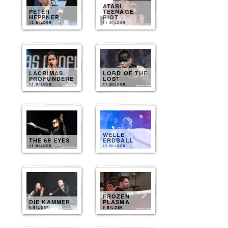
ATARI
PETER
TEENAGE
HEPPNER
RIOT
12 BILDER
11 BILDER
LACRIMAS
LORD OF THE
PROFUNDERE
LOST
11 BILDER
11 BILDER
WELLE
THE 69 EYES
ERDBALL
11 BILDER
11 BILDER
FROZEN
DIE KAMMER
PLASMA
9 BILDER
9 BILDER