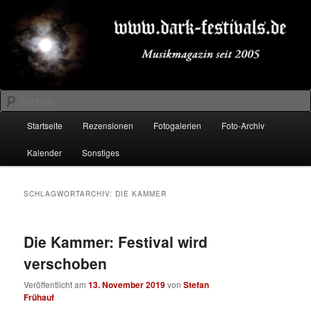
Zum
Zum
Musikmagazin seit 2005
primären
sekundären
Inhalt
Inhalt
springen
springen
DARK-FESTIVALS.DE
Suchen
Hauptmenü
Startseite
Rezensionen
Fotogalerien
Foto-Archiv
Kalender
Sonstiges
SCHLAGWORTARCHIV:
DIE KAMMER
Die Kammer: Festival wird
verschoben
Veröffentlicht am
13. November 2019
von
Stefan
Frühauf