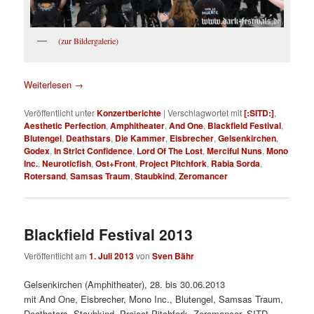
(zur Bildergalerie)
Weiterlesen
→
Veröffentlicht unter
Konzertberichte
|
Verschlagwortet mit
[:SITD:]
,
Aesthetic Perfection
,
Amphitheater
,
And One
,
Blackfield Festival
,
Blutengel
,
Deathstars
,
Die Kammer
,
Eisbrecher
,
Gelsenkirchen
,
Godex
,
In Strict Confidence
,
Lord Of The Lost
,
Merciful Nuns
,
Mono
Inc.
,
Neuroticfish
,
Ost+Front
,
Project Pitchfork
,
Rabia Sorda
,
Rotersand
,
Samsas Traum
,
Staubkind
,
Zeromancer
Blackfield Festival 2013
Veröffentlicht am
1. Juli 2013
von
Sven Bähr
Gelsenkirchen (Amphitheater), 28. bis 30.06.2013
mit And One, Eisbrecher, Mono Inc., Blutengel, Samsas Traum,
Deathstars, Staubkind, Project Pitchfork, Zeromancer, SITD,