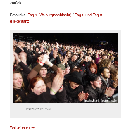
zurück.
Fotolinks:
Tag 1 (Walpurgisschlacht)
/
Tag 2 und Tag 3
(Hexentanz)
Hexentanz Festival
Weiterlesen
→