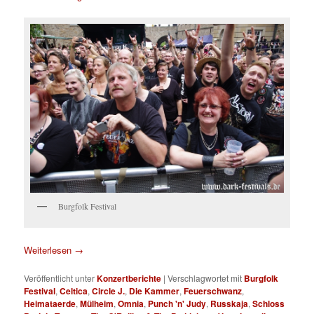
Burgfolk Festival
Weiterlesen
→
Veröffentlicht unter
Konzertberichte
|
Verschlagwortet mit
Burgfolk
Festival
,
Celtica
,
Circle J.
,
Die Kammer
,
Feuerschwanz
,
Heimataerde
,
Mülheim
,
Omnia
,
Punch 'n' Judy
,
Russkaja
,
Schloss