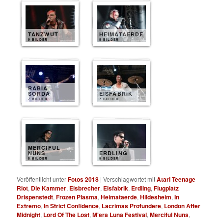
TANZWUT
HEIMATAERDE
9 BILDER
8 BILDER
RABIA
SORDA
EISFABRIK
7 BILDER
7 BILDER
MERCIFUL
NUNS
ERDLING
5 BILDER
5 BILDER
Veröffentlicht unter
Fotos 2018
|
Verschlagwortet mit
Atari Teenage
Riot
,
Die Kammer
,
Eisbrecher
,
Eisfabrik
,
Erdling
,
Flugplatz
Drispenstedt
,
Frozen Plasma
,
Heimataerde
,
Hildesheim
,
In
Extremo
,
In Strict Confidence
,
Lacrimas Profundere
,
London After
Midnight
,
Lord Of The Lost
,
M'era Luna Festival
,
Merciful Nuns
,