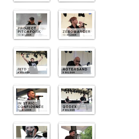
PROJECT
PITCHFORK
ZEROMANCER
13 BILDER
13 BILDER
SITD
ROTERSAND
9 BILDER
9 BILDER
IN STRICT
CONFIDENCE
GODEX
12 BILDER
8 BILDER