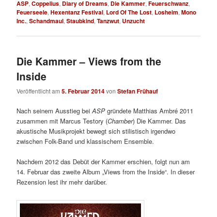
ASP
,
Coppelius
,
Diary of Dreams
,
Die Kammer
,
Feuerschwanz
,
Feuerseele
,
Hexentanz Festival
,
Lord Of The Lost
,
Losheim
,
Mono
Inc.
,
Schandmaul
,
Staubkind
,
Tanzwut
,
Unzucht
Die Kammer – Views from the
Inside
Veröffentlicht am
5. Februar 2014
von
Stefan Frühauf
Nach seinem Ausstieg bei
ASP
gründete Matthias Ambré 2011
zusammen mit Marcus Testory (
Chamber
) Die Kammer. Das
akustische Musikprojekt bewegt sich stilistisch irgendwo
zwischen Folk-Band und klassischem Ensemble.
Nachdem 2012 das Debüt der Kammer erschien, folgt nun am
14. Februar das zweite Album „Views from the Inside“. In dieser
Rezension lest ihr mehr darüber.