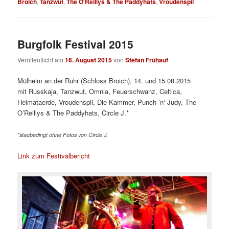
Broich
,
Tanzwut
,
The O'Reillys & The Paddyhats
,
Vroudenspil
Burgfolk Festival 2015
Veröffentlicht am
16. August 2015
von
Stefan Frühauf
Mülheim an der Ruhr (Schloss Broich), 14. und 15.08.2015
mit Russkaja, Tanzwut, Omnia, Feuerschwanz, Celtica,
Heimataerde, Vroudenspil, Die Kammer, Punch ’n‘ Judy, The
O’Reillys & The Paddyhats, Circle J.*
*staubedingt ohne Fotos von Circle J.
Link zum Festivalbericht