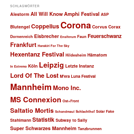
SCHLAGWÖRTER
All Will Know
Amphi Festival
Alestorm
ASP
Corona
Coppelius
Blutengel
Corvus Corax
Feuerschwanz
Eisbrecher
Faun
Dornenreich
Ensiferum
Frankfurt
Harakiri For The Sky
Hexentanz Festival
Hämatom
Hildesheim
Leipzig
Köln
Letzte Instanz
In Extremo
Lord Of The Lost
M'era Luna Festival
Mannheim
Mono Inc.
MS Connexion
Ost+Front
Saltatio Mortis
Solar Fake
Schlachthof
Schandmaul
Statistik
Stahlmann
Subway to Sally
Super Schwarzes Mannheim
Tanzbrunnen