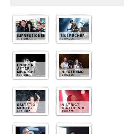
IMPRESSIONEN
EISBRECHER
55 BILDER
15 BILDER
LONDON
AFTER
MIDNIGHT
IN EXTREMO
14 BILDER
13 BILDER
SALTATIO
IN STRICT
MORTIS
CONFIDENCE
13 BILDER
12 BILDER