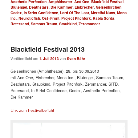
Aesthetic Perfection
,
Amphitheater
,
And One
,
Blackfield Festival
,
Blutengel
,
Deathstars
,
Die Kammer
,
Eisbrecher
,
Gelsenkirchen
,
Godex
,
In Strict Confidence
,
Lord Of The Lost
,
Merciful Nuns
,
Mono
Inc.
,
Neuroticfish
,
Ost+Front
,
Project Pitchfork
,
Rabia Sorda
,
Rotersand
,
Samsas Traum
,
Staubkind
,
Zeromancer
Blackfield Festival 2013
Veröffentlicht am
1. Juli 2013
von
Sven Bähr
Gelsenkirchen (Amphitheater), 28. bis 30.06.2013
mit And One, Eisbrecher, Mono Inc., Blutengel, Samsas Traum,
Deathstars, Staubkind, Project Pitchfork, Zeromancer, SITD,
Rotersand, In Strict Confidence, Godex, Aesthetic Perfection,
Die Kammer
Link zum Festivalbericht