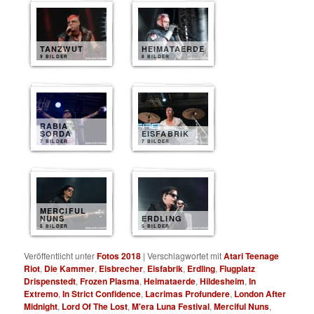
TANZWUT
HEIMATAERDE
9 BILDER
8 BILDER
RABIA
SORDA
EISFABRIK
7 BILDER
7 BILDER
MERCIFUL
NUNS
ERDLING
5 BILDER
5 BILDER
Veröffentlicht unter
Fotos 2018
|
Verschlagwortet mit
Atari Teenage
Riot
,
Die Kammer
,
Eisbrecher
,
Eisfabrik
,
Erdling
,
Flugplatz
Drispenstedt
,
Frozen Plasma
,
Heimataerde
,
Hildesheim
,
In
Extremo
,
In Strict Confidence
,
Lacrimas Profundere
,
London After
Midnight
,
Lord Of The Lost
,
M'era Luna Festival
,
Merciful Nuns
,