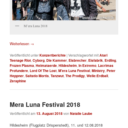
M’era Luna 2018
Weiterlesen
→
Veröffentlicht unter
Konzertberichte
|
Verschlagwortet mit
Atari
Teenage Riot
,
Cyborg
,
Die Kammer
,
Eisbrecher
,
Eisfabrik
,
Erdling
,
Frozen Plasma
,
Heimataerde
,
Hildesheim
,
In Extremo
,
Lacrimas
Profundere
,
Lord Of The Lost
,
M'era Luna Festival
,
Ministry
,
Peter
Heppner
,
Saltatio Mortis
,
Tanzwut
,
The Prodigy
,
Welle:Erdball
,
Zeraphine
Mera Luna Festival 2018
Veröffentlicht am
13. August 2018
von
Natalie Laube
Hildesheim (Flugplatz Drispenstedt), 11. und 12.08.2018