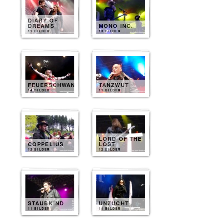
DIARY OF
DREAMS
MONO INC.
11 BILDER
13 BILDER
FEUERSCHWANZ
TANZWUT
14 BILDER
11 BILDER
LORD OF THE
COPPELIUS
LOST
12 BILDER
12 BILDER
STAUBKIND
UNZUCHT
11 BILDER
11 BILDER