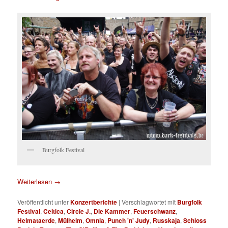
Burgfolk Festival
Weiterlesen
→
Veröffentlicht unter
Konzertberichte
|
Verschlagwortet mit
Burgfolk
Festival
,
Celtica
,
Circle J.
,
Die Kammer
,
Feuerschwanz
,
Heimataerde
,
Mülheim
,
Omnia
,
Punch 'n' Judy
,
Russkaja
,
Schloss