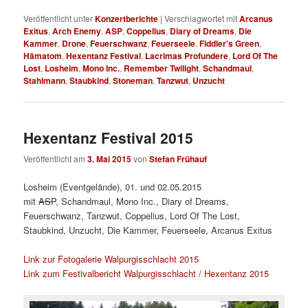
Veröffentlicht unter
Konzertberichte
|
Verschlagwortet mit
Arcanus
Exitus
,
Arch Enemy
,
ASP
,
Coppelius
,
Diary of Dreams
,
Die
Kammer
,
Drone
,
Feuerschwanz
,
Feuerseele
,
Fiddler's Green
,
Hämatom
,
Hexentanz Festival
,
Lacrimas Profundere
,
Lord Of The
Lost
,
Losheim
,
Mono Inc.
,
Remember Twilight
,
Schandmaul
,
Stahlmann
,
Staubkind
,
Stoneman
,
Tanzwut
,
Unzucht
Hexentanz Festival 2015
Veröffentlicht am
3. Mai 2015
von
Stefan Frühauf
Losheim (Eventgelände), 01. und 02.05.2015
mit
ASP
, Schandmaul, Mono Inc., Diary of Dreams,
Feuerschwanz, Tanzwut, Coppelius, Lord Of The Lost,
Staubkind, Unzucht, Die Kammer, Feuerseele, Arcanus Exitus
Link zur Fotogalerie Walpurgisschlacht 2015
Link zum Festivalbericht Walpurgisschlacht / Hexentanz 2015