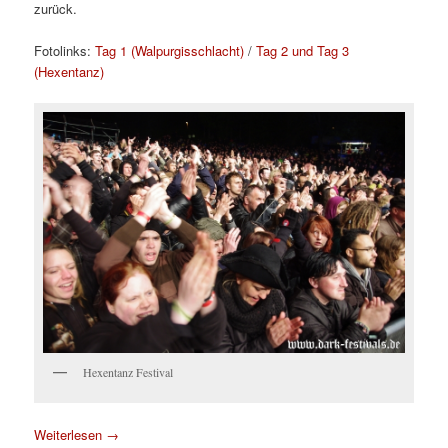
zurück.
Fotolinks:
Tag 1 (Walpurgisschlacht)
/
Tag 2 und Tag 3
(Hexentanz)
Hexentanz Festival
Weiterlesen
→