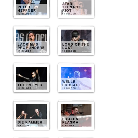
ATARI
PETER
TEENAGE
HEPPNER
RIOT
12 BILDER
11 BILDER
LACRIMAS
LORD OF THE
PROFUNDERE
LOST
11 BILDER
11 BILDER
WELLE
THE 69 EYES
ERDBALL
11 BILDER
11 BILDER
FROZEN
DIE KAMMER
PLASMA
9 BILDER
9 BILDER