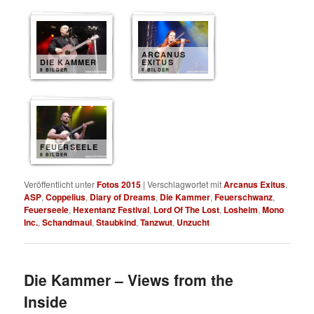
ARCANUS
DIE KAMMER
EXITUS
8 BILDER
8 BILDER
FEUERSEELE
8 BILDER
Veröffentlicht unter
Fotos 2015
|
Verschlagwortet mit
Arcanus Exitus
,
ASP
,
Coppelius
,
Diary of Dreams
,
Die Kammer
,
Feuerschwanz
,
Feuerseele
,
Hexentanz Festival
,
Lord Of The Lost
,
Losheim
,
Mono
Inc.
,
Schandmaul
,
Staubkind
,
Tanzwut
,
Unzucht
Die Kammer – Views from the
Inside