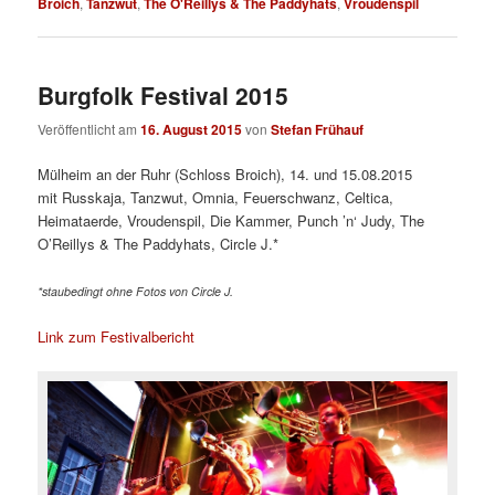
Broich
,
Tanzwut
,
The O'Reillys & The Paddyhats
,
Vroudenspil
Burgfolk Festival 2015
Veröffentlicht am
16. August 2015
von
Stefan Frühauf
Mülheim an der Ruhr (Schloss Broich), 14. und 15.08.2015
mit Russkaja, Tanzwut, Omnia, Feuerschwanz, Celtica,
Heimataerde, Vroudenspil, Die Kammer, Punch ’n‘ Judy, The
O’Reillys & The Paddyhats, Circle J.*
*staubedingt ohne Fotos von Circle J.
Link zum Festivalbericht