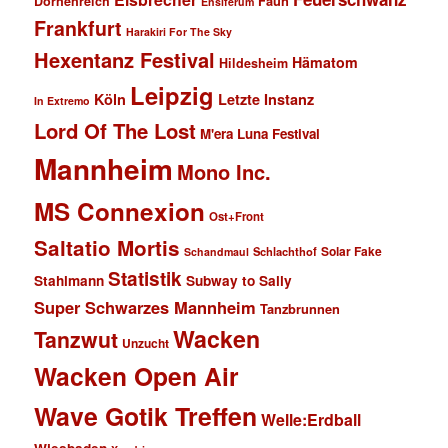
Faun
Dornenreich
Ensiferum
Frankfurt
Harakiri For The Sky
Hexentanz Festival
Hämatom
Hildesheim
Leipzig
Köln
Letzte Instanz
In Extremo
Lord Of The Lost
M'era Luna Festival
Mannheim
Mono Inc.
MS Connexion
Ost+Front
Saltatio Mortis
Solar Fake
Schlachthof
Schandmaul
Statistik
Stahlmann
Subway to Sally
Super Schwarzes Mannheim
Tanzbrunnen
Wacken
Tanzwut
Unzucht
Wacken Open Air
Wave Gotik Treffen
Welle:Erdball