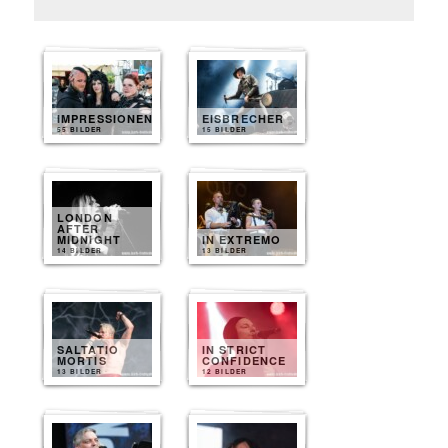
IMPRESSIONEN
EISBRECHER
55 BILDER
15 BILDER
LONDON
AFTER
MIDNIGHT
IN EXTREMO
14 BILDER
13 BILDER
SALTATIO
IN STRICT
MORTIS
CONFIDENCE
13 BILDER
12 BILDER