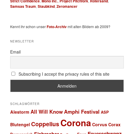
Strict Confidence
,
Mono Inc.
,
Project Pitchfork
,
Rotersand
,
Samsas Traum
,
Staubkind
,
Zeromancer
Kennt ihr schon unser
Foto-Archiv
mit alten Bildern ab 2009?
NEWSLETTER
Email
Subscribing I accept the privacy rules of this site
SCHLAGWÖRTER
All Will Know
Amphi Festival
Alestorm
ASP
Corona
Coppelius
Blutengel
Corvus Corax
Feuerschwanz
Eisbrecher