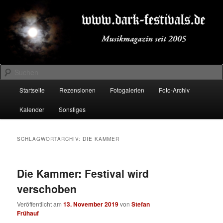
Zum
Zum
Musikmagazin seit 2005
primären
sekundären
Inhalt
Inhalt
springen
springen
DARK-FESTIVALS.DE
Suchen
Hauptmenü
Startseite
Rezensionen
Fotogalerien
Foto-Archiv
Kalender
Sonstiges
SCHLAGWORTARCHIV:
DIE KAMMER
Die Kammer: Festival wird
verschoben
Veröffentlicht am
13. November 2019
von
Stefan
Frühauf