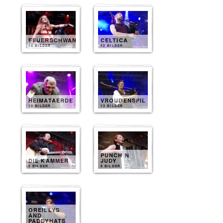
FEUERSCHWANZ
CELTICA
14 BILDER
12 BILDER
HEIMATAERDE
VROUDENSPIL
13 BILDER
13 BILDER
PUNCH N
DIE KAMMER
JUDY
9 BILDER
9 BILDER
OREILLYS
AND
PADDYHATS