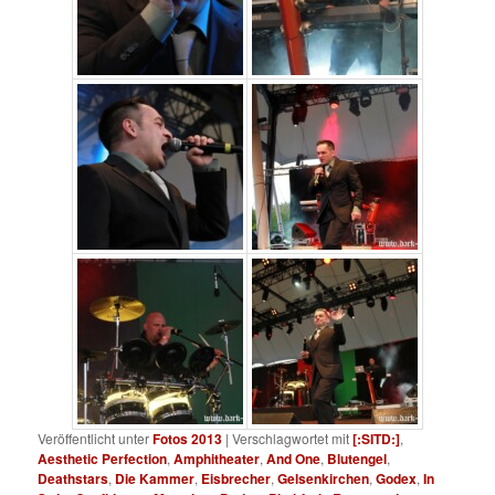
Veröffentlicht unter
Fotos 2013
|
Verschlagwortet mit
[:SITD:]
,
Aesthetic Perfection
,
Amphitheater
,
And One
,
Blutengel
,
Deathstars
,
Die Kammer
,
Eisbrecher
,
Gelsenkirchen
,
Godex
,
In