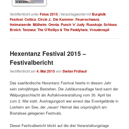
9 BILDER
Veröffentlicht unter
Fotos 2015
|
Verschlagwortet mit
Burgfolk
Festival
,
Celtica
,
Circle J.
,
Die Kammer
,
Feuerschwanz
,
Heimataerde
,
Mülheim
,
Omnia
,
Punch 'n' Judy
,
Russkaja
,
Schloss
Broich
,
Tanzwut
,
The O'Reillys & The Paddyhats
,
Vroudenspil
Hexentanz Festival 2015 –
Festivalbericht
Veröffentlicht am
4. Mai 2015
von
Stefan Frühauf
Das saarländische Hexentanz Festival feierte in diesem Jahr
sein zehnjähriges Bestehen. Die Jubiläumsauflage fand samt der
Walpurgisschlacht als Auftaktveranstaltung vom 30. April bis
zum 2. Mai statt. Austragungsort war erneut das Eventgelände in
Losheim am See, der „neuen“ Heimat des ursprünglich am
Bostalsee gelegenen Festivals.
Dieser Festivalbericht blickt auf die drei Veranstaltungstage