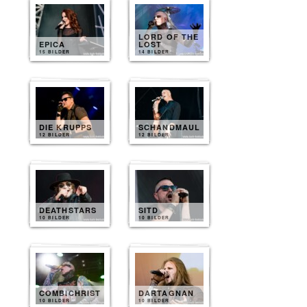
LORD OF THE
EPICA
LOST
15 BILDER
14 BILDER
DIE KRUPPS
SCHANDMAUL
12 BILDER
12 BILDER
DEATHSTARS
SITD
10 BILDER
10 BILDER
COMBICHRIST
DARTAGNAN
10 BILDER
10 BILDER