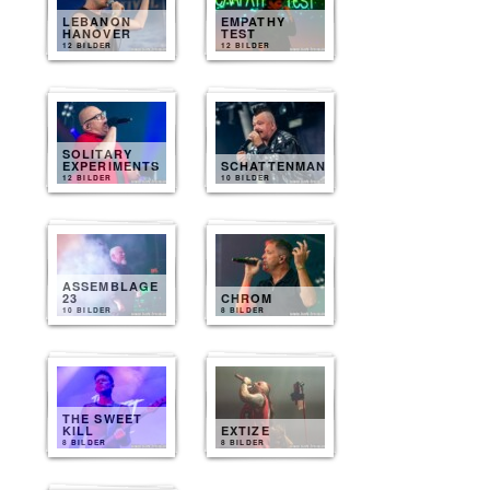
LEBANON
EMPATHY
HANOVER
TEST
12 BILDER
12 BILDER
SOLITARY
EXPERIMENTS
SCHATTENMANN
12 BILDER
10 BILDER
ASSEMBLAGE
23
CHROM
10 BILDER
8 BILDER
THE SWEET
KILL
EXTIZE
8 BILDER
8 BILDER