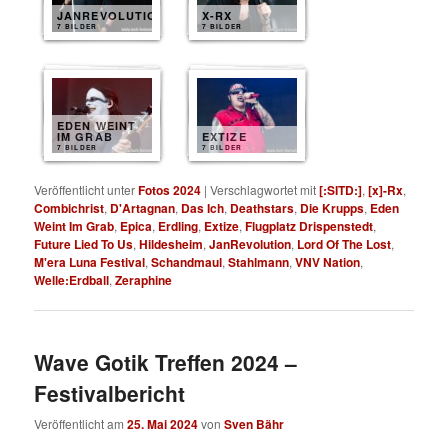
JANREVOLUTION
X-RX
7 BILDER
7 BILDER
EDEN WEINT
IM GRAB
EXTIZE
7 BILDER
7 BILDER
Veröffentlicht unter
Fotos 2024
|
Verschlagwortet mit
[:SITD:]
,
[x]-Rx
,
Combichrist
,
D'Artagnan
,
Das Ich
,
Deathstars
,
Die Krupps
,
Eden
Weint Im Grab
,
Epica
,
Erdling
,
Extize
,
Flugplatz Drispenstedt
,
Future Lied To Us
,
Hildesheim
,
JanRevolution
,
Lord Of The Lost
,
M'era Luna Festival
,
Schandmaul
,
Stahlmann
,
VNV Nation
,
Welle:Erdball
,
Zeraphine
Wave Gotik Treffen 2024 –
Festivalbericht
Veröffentlicht am
25. Mai 2024
von
Sven Bähr