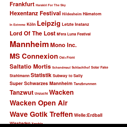
Frankfurt
Harakiri For The Sky
Hexentanz Festival
Hämatom
Hildesheim
Leipzig
Köln
Letzte Instanz
In Extremo
Lord Of The Lost
M'era Luna Festival
Mannheim
Mono Inc.
MS Connexion
Ost+Front
Saltatio Mortis
Solar Fake
Schlachthof
Schandmaul
Statistik
Stahlmann
Subway to Sally
Super Schwarzes Mannheim
Tanzbrunnen
Wacken
Tanzwut
Unzucht
Wacken Open Air
Wave Gotik Treffen
Welle:Erdball
Wiesbaden
Xandria