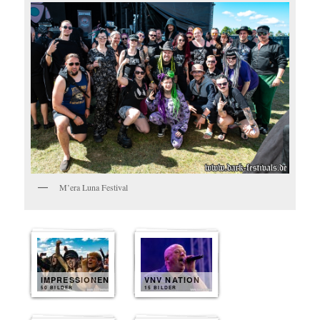
M’era Luna Festival
IMPRESSIONEN
VNV NATION
50 BILDER
15 BILDER