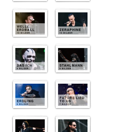
WELLE
ERDBALL
ZERAPHINE
10 BILDER
10 BILDER
DAS ICH
STAHLMANN
9 BILDER
8 BILDER
FUTURE LIED
ERDLING
TO US
8 BILDER
7 BILDER