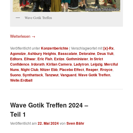
Wave Gotik Treffen
Weiterlesen
→
Veröffentlicht unter
Konzertberichte
|
Verschlagwortet mit
[x]-Rx
,
Agonoize
,
Ashbury Heights
,
Basscalate
,
Deloraine
,
Deus Vult
,
Editors
,
Eihwar
,
Eric Fish
,
Extize
,
Gothminister
,
In Strict
Confidence
,
Irdorath
,
Kirlian Camera
,
Ladytron
,
Leipzig
,
Merciful
Nuns
,
Night Club
,
Nitzer Ebb
,
Placebo Effect
,
Reaper
,
Rroyce
,
Suono
,
Synthattack
,
Tanzwut
,
Vanguard
,
Wave Gotik Treffen
,
Welle:Erdball
Wave Gotik Treffen 2024 –
Teil 1
Veröffentlicht am
22. Mai 2024
von
Sven Bähr