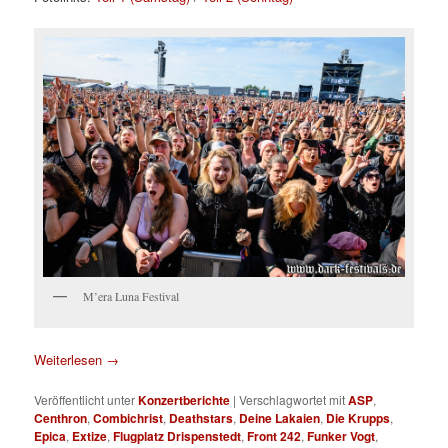
M’era Luna Festival
Weiterlesen
→
Veröffentlicht unter
Konzertberichte
|
Verschlagwortet mit
ASP
,
Centhron
,
Combichrist
,
Deathstars
,
Deine Lakaien
,
Die Krupps
,
Epica
,
Extize
,
Flugplatz Drispenstedt
,
Front 242
,
Funker Vogt
,