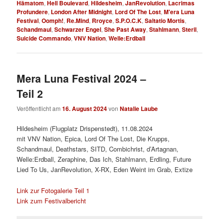
Hämatom
,
Hell Boulevard
,
Hildesheim
,
JanRevolution
,
Lacrimas
Profundere
,
London After Midnight
,
Lord Of The Lost
,
M'era Luna
Festival
,
Oomph!
,
Re.Mind
,
Rroyce
,
S.P.O.C.K
,
Saltatio Mortis
,
Schandmaul
,
Schwarzer Engel
,
She Past Away
,
Stahlmann
,
Steril
,
Suicide Commando
,
VNV Nation
,
Welle:Erdball
Mera Luna Festival 2024 –
Teil 2
Veröffentlicht am
16. August 2024
von
Natalie Laube
Hildesheim (Flugplatz Drispenstedt), 11.08.2024
mit VNV Nation, Epica, Lord Of The Lost, Die Krupps,
Schandmaul, Deathstars, SITD, Combichrist, d’Artagnan,
Welle:Erdball, Zeraphine, Das Ich, Stahlmann, Erdling, Future
Lied To Us, JanRevolution, X-RX, Eden Weint im Grab, Extize
Link zur Fotogalerie Teil 1
Link zum Festivalbericht