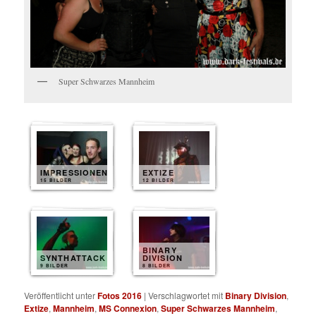
Super Schwarzes Mannheim
IMPRESSIONEN
EXTIZE
15 BILDER
12 BILDER
BINARY
SYNTHATTACK
DIVISION
9 BILDER
8 BILDER
Veröffentlicht unter
Fotos 2016
|
Verschlagwortet mit
Binary Division
,
Extize
,
Mannheim
,
MS Connexion
,
Super Schwarzes Mannheim
,