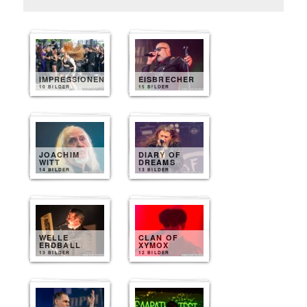
IMPRESSIONEN
EISBRECHER
10 BILDER
15 BILDER
JOACHIM
DIARY OF
WITT
DREAMS
14 BILDER
13 BILDER
WELLE
CLAN OF
ERDBALL
XYMOX
13 BILDER
12 BILDER