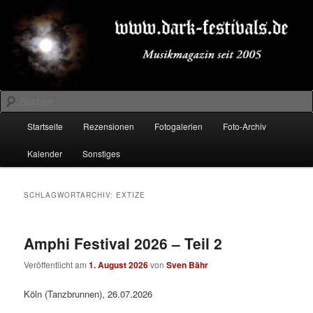
Zum
Zum
Musikmagazin seit 2005
primären
sekundären
Inhalt
Inhalt
springen
springen
DARK-FESTIVALS.DE
Suchen
Hauptmenü
Startseite
Rezensionen
Fotogalerien
Foto-Archiv
Kalender
Sonstiges
SCHLAGWORTARCHIV:
EXTIZE
Amphi Festival 2026 – Teil 2
Veröffentlicht am
1. August 2026
von
Sven Bähr
Köln (Tanzbrunnen), 26.07.2026