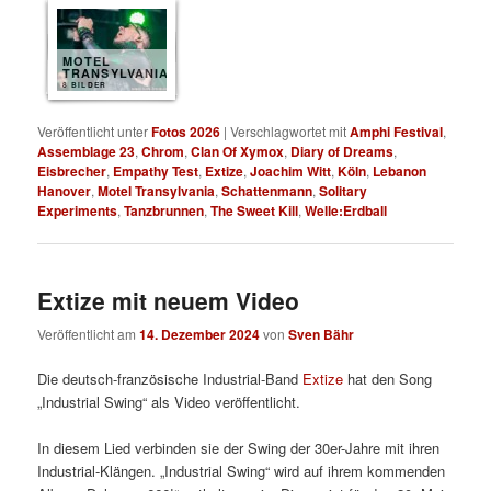
MOTEL
TRANSYLVANIA
8 BILDER
Veröffentlicht unter
Fotos 2026
|
Verschlagwortet mit
Amphi Festival
,
Assemblage 23
,
Chrom
,
Clan Of Xymox
,
Diary of Dreams
,
Eisbrecher
,
Empathy Test
,
Extize
,
Joachim Witt
,
Köln
,
Lebanon
Hanover
,
Motel Transylvania
,
Schattenmann
,
Solitary
Experiments
,
Tanzbrunnen
,
The Sweet Kill
,
Welle:Erdball
Extize mit neuem Video
Veröffentlicht am
14. Dezember 2024
von
Sven Bähr
Die deutsch-französische Industrial-Band
Extize
hat den Song
„Industrial Swing“ als Video veröffentlicht.
In diesem Lied verbinden sie der Swing der 30er-Jahre mit ihren
Industrial-Klängen. „Industrial Swing“ wird auf ihrem kommenden