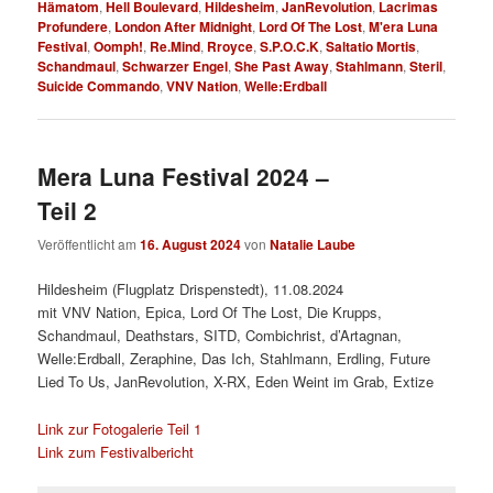
Hämatom
,
Hell Boulevard
,
Hildesheim
,
JanRevolution
,
Lacrimas
Profundere
,
London After Midnight
,
Lord Of The Lost
,
M'era Luna
Festival
,
Oomph!
,
Re.Mind
,
Rroyce
,
S.P.O.C.K
,
Saltatio Mortis
,
Schandmaul
,
Schwarzer Engel
,
She Past Away
,
Stahlmann
,
Steril
,
Suicide Commando
,
VNV Nation
,
Welle:Erdball
Mera Luna Festival 2024 –
Teil 2
Veröffentlicht am
16. August 2024
von
Natalie Laube
Hildesheim (Flugplatz Drispenstedt), 11.08.2024
mit VNV Nation, Epica, Lord Of The Lost, Die Krupps,
Schandmaul, Deathstars, SITD, Combichrist, d’Artagnan,
Welle:Erdball, Zeraphine, Das Ich, Stahlmann, Erdling, Future
Lied To Us, JanRevolution, X-RX, Eden Weint im Grab, Extize
Link zur Fotogalerie Teil 1
Link zum Festivalbericht