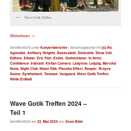
Wave Gotik Treffen
Weiterlesen
→
Veröffentlicht unter
Konzertberichte
|
Verschlagwortet mit
[x]-Rx
,
Agonoize
,
Ashbury Heights
,
Basscalate
,
Deloraine
,
Deus Vult
,
Editors
,
Eihwar
,
Eric Fish
,
Extize
,
Gothminister
,
In Strict
Confidence
,
Irdorath
,
Kirlian Camera
,
Ladytron
,
Leipzig
,
Merciful
Nuns
,
Night Club
,
Nitzer Ebb
,
Placebo Effect
,
Reaper
,
Rroyce
,
Suono
,
Synthattack
,
Tanzwut
,
Vanguard
,
Wave Gotik Treffen
,
Welle:Erdball
Wave Gotik Treffen 2024 –
Teil 1
Veröffentlicht am
22. Mai 2024
von
Sven Bähr