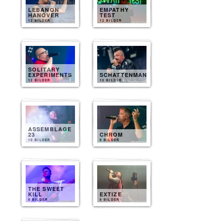
LEBANON
EMPATHY
HANOVER
TEST
12 BILDER
12 BILDER
SOLITARY
EXPERIMENTS
SCHATTENMANN
12 BILDER
10 BILDER
ASSEMBLAGE
23
CHROM
10 BILDER
8 BILDER
THE SWEET
KILL
EXTIZE
8 BILDER
8 BILDER