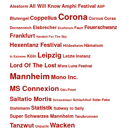
All Will Know
Amphi Festival
Alestorm
ASP
Corona
Coppelius
Blutengel
Corvus Corax
Feuerschwanz
Eisbrecher
Faun
Dornenreich
Ensiferum
Frankfurt
Harakiri For The Sky
Hexentanz Festival
Hämatom
Hildesheim
Leipzig
Köln
Letzte Instanz
In Extremo
Lord Of The Lost
M'era Luna Festival
Mannheim
Mono Inc.
MS Connexion
Ost+Front
Saltatio Mortis
Solar Fake
Schlachthof
Schandmaul
Statistik
Stahlmann
Subway to Sally
Super Schwarzes Mannheim
Tanzbrunnen
Wacken
Tanzwut
Unzucht