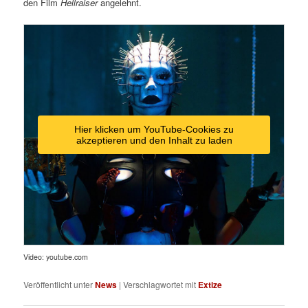
den Film
Hellraiser
angelehnt.
Hier klicken um YouTube-Cookies zu
akzeptieren und den Inhalt zu laden
Video: youtube.com
Veröffentlicht unter
News
|
Verschlagwortet mit
Extize