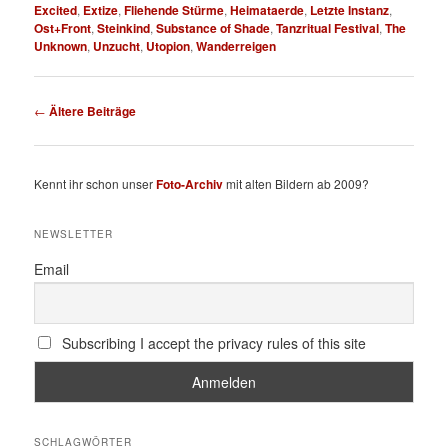
Excited
,
Extize
,
Fliehende Stürme
,
Heimataerde
,
Letzte Instanz
,
Ost+Front
,
Steinkind
,
Substance of Shade
,
Tanzritual Festival
,
The
Unknown
,
Unzucht
,
Utopion
,
Wanderreigen
Beitragsnavigation
←
Ältere Beiträge
Kennt ihr schon unser
Foto-Archiv
mit alten Bildern ab 2009?
NEWSLETTER
Email
Subscribing I accept the privacy rules of this site
SCHLAGWÖRTER