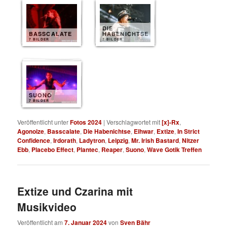
DIE
BASSCALATE
HABENICHTSE
7 BILDER
7 BILDER
SUONO
7 BILDER
Veröffentlicht unter
Fotos 2024
|
Verschlagwortet mit
[x]-Rx
,
Agonoize
,
Basscalate
,
Die Habenichtse
,
Eihwar
,
Extize
,
In Strict
Confidence
,
Irdorath
,
Ladytron
,
Leipzig
,
Mr. Irish Bastard
,
Nitzer
Ebb
,
Placebo Effect
,
Plantec
,
Reaper
,
Suono
,
Wave Gotik Treffen
Extize und Czarina mit
Musikvideo
Veröffentlicht am
7. Januar 2024
von
Sven Bähr