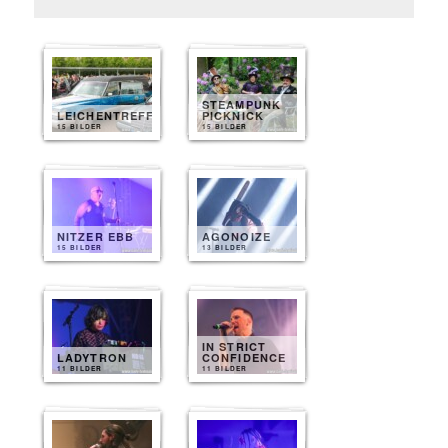
STEAMPUNK
LEICHENTREFF
PICKNICK
15 BILDER
15 BILDER
NITZER EBB
AGONOIZE
15 BILDER
13 BILDER
IN STRICT
LADYTRON
CONFIDENCE
11 BILDER
11 BILDER