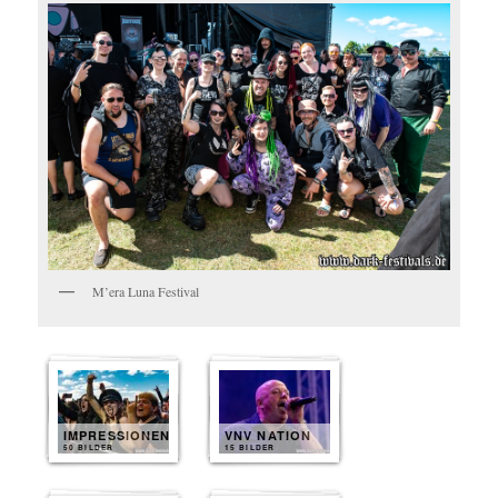
M’era Luna Festival
IMPRESSIONEN
VNV NATION
50 BILDER
15 BILDER