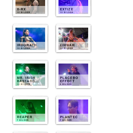
X-RX
EXTIZE
10 BILDER
10 BILDER
IRDORATH
EIHWAR
10 BILDER
10 BILDER
MR. IRISH
PLACEBO
BASTARD
EFFECT
10 BILDER
8 BILDER
REAPER
PLANTEC
7 BILDER
7 BILDER