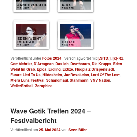
JANREVOLUTION
X-RX
7 BILDER
7 BILDER
EDEN WEINT
IM GRAB
EXTIZE
7 BILDER
7 BILDER
Veröffentlicht unter
Fotos 2024
|
Verschlagwortet mit
[:SITD:]
,
[x]-Rx
,
Combichrist
,
D'Artagnan
,
Das Ich
,
Deathstars
,
Die Krupps
,
Eden
Weint Im Grab
,
Epica
,
Erdling
,
Extize
,
Flugplatz Drispenstedt
,
Future Lied To Us
,
Hildesheim
,
JanRevolution
,
Lord Of The Lost
,
M'era Luna Festival
,
Schandmaul
,
Stahlmann
,
VNV Nation
,
Welle:Erdball
,
Zeraphine
Wave Gotik Treffen 2024 –
Festivalbericht
Veröffentlicht am
25. Mai 2024
von
Sven Bähr