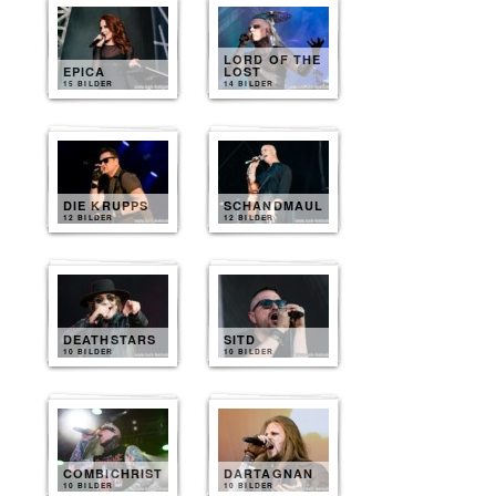
LORD OF THE
EPICA
LOST
15 BILDER
14 BILDER
DIE KRUPPS
SCHANDMAUL
12 BILDER
12 BILDER
DEATHSTARS
SITD
10 BILDER
10 BILDER
COMBICHRIST
DARTAGNAN
10 BILDER
10 BILDER