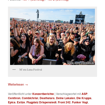
M’era Luna Festival
Weiterlesen
→
Veröffentlicht unter
Konzertberichte
|
Verschlagwortet mit
ASP
,
Centhron
,
Combichrist
,
Deathstars
,
Deine Lakaien
,
Die Krupps
,
Epica
,
Extize
,
Flugplatz Drispenstedt
,
Front 242
,
Funker Vogt
,