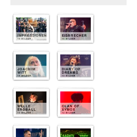
IMPRESSIONEN
EISBRECHER
10 BILDER
15 BILDER
JOACHIM
DIARY OF
WITT
DREAMS
14 BILDER
13 BILDER
WELLE
CLAN OF
ERDBALL
XYMOX
13 BILDER
12 BILDER