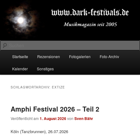
Zum
Zum
Musikmagazin seit 2005
primären
sekundären
Inhalt
Inhalt
springen
springen
DARK-FESTIVALS.DE
Suchen
Hauptmenü
Startseite
Rezensionen
Fotogalerien
Foto-Archiv
Kalender
Sonstiges
SCHLAGWORTARCHIV:
EXTIZE
Amphi Festival 2026 – Teil 2
Veröffentlicht am
1. August 2026
von
Sven Bähr
Köln (Tanzbrunnen), 26.07.2026