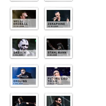
WELLE
ERDBALL
ZERAPHINE
10 BILDER
10 BILDER
DAS ICH
STAHLMANN
9 BILDER
8 BILDER
FUTURE LIED
ERDLING
TO US
8 BILDER
7 BILDER