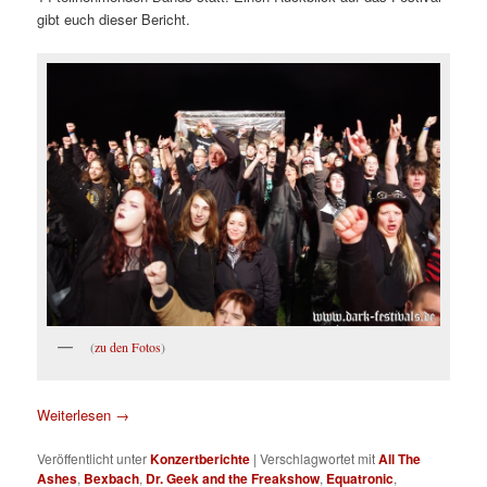
gibt euch dieser Bericht.
(
zu den Fotos
)
Weiterlesen
→
Veröffentlicht unter
Konzertberichte
|
Verschlagwortet mit
All The
Ashes
,
Bexbach
,
Dr. Geek and the Freakshow
,
Equatronic
,