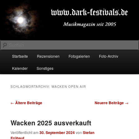
Zum
Zum
Musikmagazin seit 2005
primären
sekundären
Inhalt
Inhalt
springen
springen
DARK-FESTIVALS.DE
Suchen
Hauptmenü
Startseite
Rezensionen
Fotogalerien
Foto-Archiv
Kalender
Sonstiges
SCHLAGWORTARCHIV:
WACKEN OPEN AIR
Beitragsnavigation
←
Ältere Beiträge
Neuere Beiträge
→
Wacken 2025 ausverkauft
Veröffentlicht am
30. September 2024
von
Stefan
Frühauf