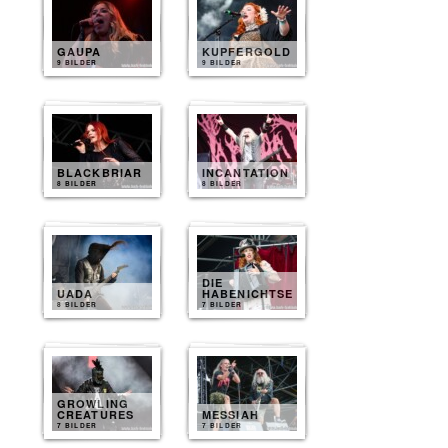
GAUPA
KUPFERGOLD
9 BILDER
9 BILDER
BLACKBRIAR
INCANTATION
8 BILDER
8 BILDER
DIE
UADA
HABENICHTSE
8 BILDER
7 BILDER
GROWLING
CREATURES
MESSIAH
7 BILDER
7 BILDER