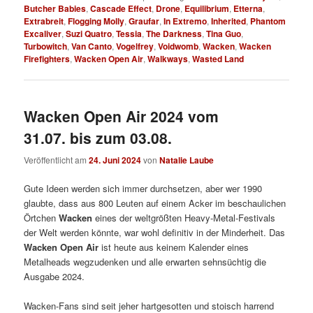
Butcher Babies
,
Cascade Effect
,
Drone
,
Equilibrium
,
Etterna
,
Extrabreit
,
Flogging Molly
,
Graufar
,
In Extremo
,
Inherited
,
Phantom
Excaliver
,
Suzi Quatro
,
Tessia
,
The Darkness
,
Tina Guo
,
Turbowitch
,
Van Canto
,
Vogelfrey
,
Voidwomb
,
Wacken
,
Wacken
Firefighters
,
Wacken Open Air
,
Walkways
,
Wasted Land
Wacken Open Air 2024 vom
31.07. bis zum 03.08.
Veröffentlicht am
24. Juni 2024
von
Natalie Laube
Gute Ideen werden sich immer durchsetzen, aber wer 1990
glaubte, dass aus 800 Leuten auf einem Acker im beschaulichen
Örtchen
Wacken
eines der weltgrößten Heavy-Metal-Festivals
der Welt werden könnte, war wohl definitiv in der Minderheit. Das
Wacken Open Air
ist heute aus keinem Kalender eines
Metalheads wegzudenken und alle erwarten sehnsüchtig die
Ausgabe 2024.
Wacken-Fans sind seit jeher hartgesotten und stoisch harrend