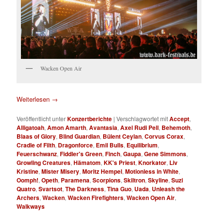
Wacken Open Air
Weiterlesen
→
Veröffentlicht unter
Konzertberichte
|
Verschlagwortet mit
Accept
,
Alligatoah
,
Amon Amarth
,
Avantasia
,
Axel Rudi Pell
,
Behemoth
,
Blaas of Glory
,
Blind Guardian
,
Bülent Ceylan
,
Corvus Corax
,
Cradle of Filth
,
Dragonforce
,
Emil Bulls
,
Equilibrium
,
Feuerschwanz
,
Fiddler's Green
,
Finch
,
Gaupa
,
Gene Simmons
,
Growling Creatures
,
Hämatom
,
KK's Priest
,
Knorkator
,
Liv
Kristine
,
Mister Misery
,
Moritz Hempel
,
Motionless in White
,
Oomph!
,
Opeth
,
Paramena
,
Scorpions
,
Skiltron
,
Skyline
,
Suzi
Quatro
,
Svartsot
,
The Darkness
,
Tina Guo
,
Uada
,
Unleash the
Archers
,
Wacken
,
Wacken Firefighters
,
Wacken Open Air
,
Walkways