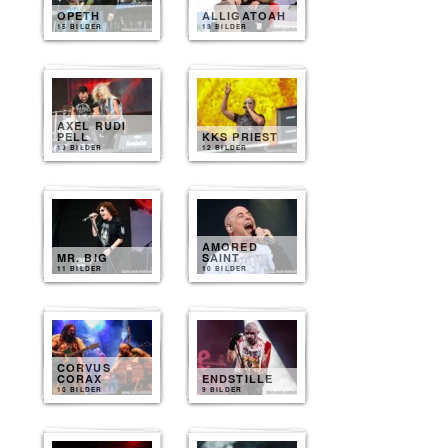
OPETH
ALLIGATOAH
15 BILDER
13 BILDER
AXEL RUDI
PELL
KKS PRIEST
13 BILDER
12 BILDER
AMORED
MR. BIG
SAINT
11 BILDER
10 BILDER
CORVUS
CORAX
ENDSTILLE
10 BILDER
9 BILDER