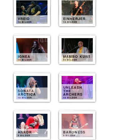
VREID
EINHERJER
10 BILDER
10 BILDER
IGNEA
MAMBO KURT
10 BILDER
10 BILDER
UNLEASH
SONATA
THE
ARCTICA
ARCHERS
10 BILDER
10 BILDER
ANKOR
BARONESS
9 BILDER
9 BILDER