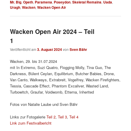
Mr. Big
,
Opeth
,
Paramena
,
Poseydon
,
Skeletal Remains
,
Uada
,
Uragh
,
Wacken
,
Wacken Open Air
Wacken Open Air 2024 – Teil
1
Veröffentlicht am
3. August 2024
von
Sven Bähr
Wacken, 29. bis 31.07.2024
mit In Extremo, Suzi Quatro, Flogging Molly, Tina Guo, The
Darkness, Bülent Ceylan, Equilibrium, Butcher Babies, Drone,
Van Canto, Walkways, Extrabreit, Vogelfrey, Wacken Firefighters,
Tessia, Cascade Effect, Phantom Excaliver, Wasted Land,
Turbowitch, Graufar, Voidwomb, Etterna, Inherited
Fotos von Natalie Laube und Sven Bähr
Links zur Fotogalerie
Teil 2
,
Teil 3
,
Teil 4
Link zum Festivalbericht