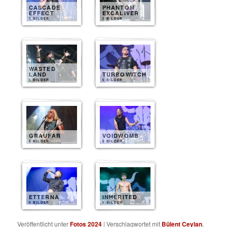
CASCADE
PHANTOM
EFFECT
EXCALIVER
5 BILDER
5 BILDER
WASTED
LAND
TURBOWITCH
5 BILDER
5 BILDER
GRAUFAR
VOIDWOMB
5 BILDER
5 BILDER
ETTERNA
INHERITED
5 BILDER
5 BILDER
Veröffentlicht unter
Fotos 2024
|
Verschlagwortet mit
Bülent Ceylan
,