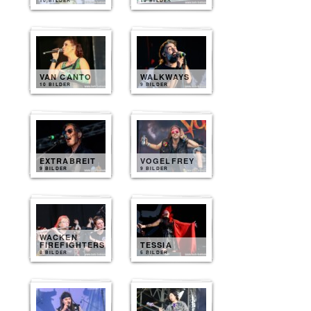
10 BILDER
10 BILDER
VAN CANTO
WALKWAYS
10 BILDER
9 BILDER
EXTRABREIT
VOGELFREY
9 BILDER
9 BILDER
WACKEN
FIREFIGHTERS
TESSIA
8 BILDER
5 BILDER