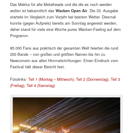
Das Mekka für alle Metalheads und die die es noch werden
wollen ist bekanntlich das
Wacken Open Air
. Die 33. Ausgabe
startete im Vergleich zum Vorjahr bei bestem Wetter. Diesmal
konnte (gegen Aufpreis) bereits am Sonntag angereist werden,
daher stand für viele eine Woche pures Wacken-Feeling auf dem
Programm.
85.000 Fans aus praktisch der gesamten Welt feierten die rund
200 Bands – von großen und größten Namen bis hin zu
Newcomern aus allen Himmelsrichtungen. Einen Eindruck vom
Festival hält dieser Bericht fest.
Fotolinks:
Teil 1 (Montag – Mittwoch)
,
Teil 2 (Donnerstag)
,
Teil 3
(Freitag)
,
Teil 4 (Samstag)