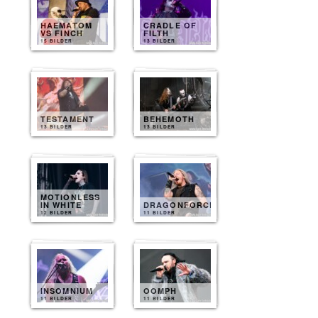
HAEMATOM
CRADLE OF
VS FINCH
FILTH
15 BILDER
13 BILDER
TESTAMENT
BEHEMOTH
13 BILDER
13 BILDER
MOTIONLESS
IN WHITE
DRAGONFORCE
12 BILDER
11 BILDER
INSOMNIUM
OOMPH
11 BILDER
11 BILDER