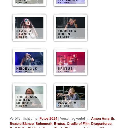
9 BILDER
9 BILDER
BEASTO
FIDDLERS
BLANCO
GREEN
8 BILDER
8 BILDER
HEIDEVOLK
BRUTUS
8 BILDER
7 BILDER
THE BLACK
DAHLIA
MURDER
VANAHEIM
7 BILDER
7 BILDER
Veröffentlicht unter
Fotos 2024
|
Verschlagwortet mit
Amon Amarth
,
Beasto Blanco
,
Behemoth
,
Brutus
,
Cradle of Filth
,
Dragonforce
,