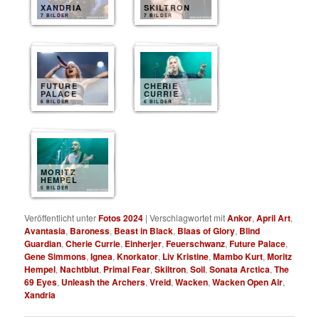
XANDRIA
SKILTRON
7 BILDER
7 BILDER
FUTURE
CHERIE
PALACE
CURRIE
6 BILDER
6 BILDER
MORITZ
HEMPEL
5 BILDER
Veröffentlicht unter
Fotos 2024
|
Verschlagwortet mit
Ankor
,
April Art
,
Avantasia
,
Baroness
,
Beast in Black
,
Blaas of Glory
,
Blind
Guardian
,
Cherie Currie
,
Einherjer
,
Feuerschwanz
,
Future Palace
,
Gene Simmons
,
Ignea
,
Knorkator
,
Liv Kristine
,
Mambo Kurt
,
Moritz
Hempel
,
Nachtblut
,
Primal Fear
,
Skiltron
,
Soil
,
Sonata Arctica
,
The
69 Eyes
,
Unleash the Archers
,
Vreid
,
Wacken
,
Wacken Open Air
,
Xandria