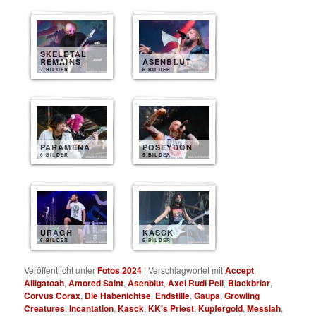
SKELETAL
REMAINS
ASENBLUT
7 BILDER
6 BILDER
PARAMENA
POSEYDON
6 BILDER
5 BILDER
URAGH
KASCK
5 BILDER
5 BILDER
Veröffentlicht unter
Fotos 2024
|
Verschlagwortet mit
Accept
,
Alligatoah
,
Amored Saint
,
Asenblut
,
Axel Rudi Pell
,
Blackbriar
,
Corvus Corax
,
Die Habenichtse
,
Endstille
,
Gaupa
,
Growling
Creatures
,
Incantation
,
Kasck
,
KK's Priest
,
Kupfergold
,
Messiah
,