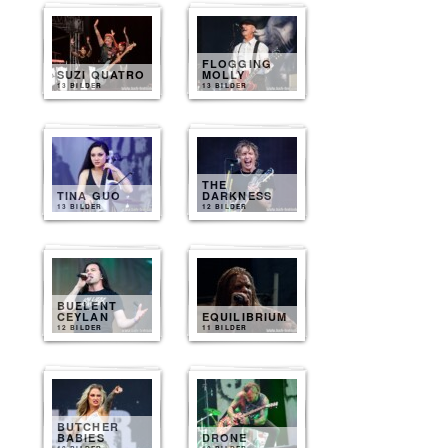
FLOGGING
SUZI QUATRO
MOLLY
13 BILDER
13 BILDER
THE
TINA GUO
DARKNESS
13 BILDER
12 BILDER
BUELENT
CEYLAN
EQUILIBRIUM
12 BILDER
11 BILDER
BUTCHER
BABIES
DRONE