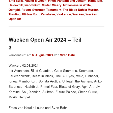
Emil Bulls
,
Fiddler's Green
,
Finch
,
Flotsam and Jetsam
,
Hämatom
,
Heidevolk
,
Insomnium
,
Mister Misery
,
Motionless in White
,
Oomph!
,
Raven
,
Svartsot
,
Testament
,
The Black Dahlia Murder
,
Thyrfing
,
Uli Jon Roth
,
Vanaheim
,
Vio-Lence
,
Wacken
,
Wacken
Open Air
Wacken Open Air 2024 – Teil
3
Veröffentlicht am
6. August 2024
von
Sven Bähr
Wacken, 02.08.2024
mit Avantasia, Blind Guardian, Gene Simmons, Knorkator,
Feuerschwanz, Beast in Black, The 69 Eyes, Vreid, Einherjer,
Ignea, Mambo Kurt, Sonata Arctica, Unleash the Archers, Ankor,
Baroness, Nachtblut, Primal Fear, Blaas of Glory, April Art, Liv
Kristine, Soil, Xandria, Skiltron, Future Palace, Cherie Currie,
Moritz Hempel
Fotos von Natalie Laube und Sven Bähr