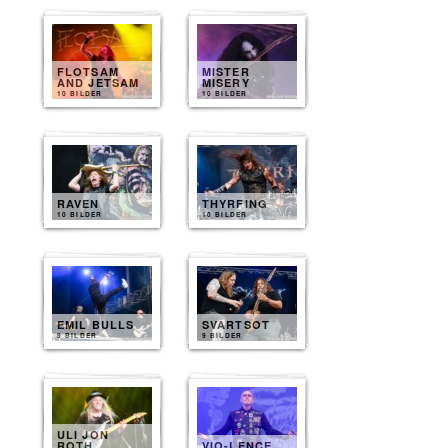
FLOTSAM
MISTER
AND JETSAM
MISERY
10 BILDER
10 BILDER
RAVEN
THYRFING
10 BILDER
10 BILDER
EMIL BULLS
SVARTSOT
9 BILDER
9 BILDER
ULI JON
ROTH
VIO-LENCE