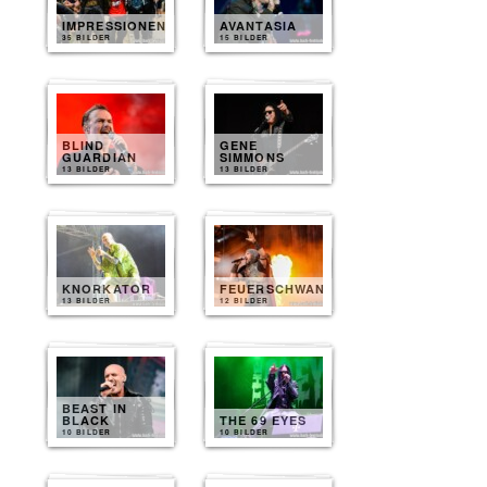
IMPRESSIONEN
AVANTASIA
35 BILDER
15 BILDER
BLIND
GENE
GUARDIAN
SIMMONS
13 BILDER
13 BILDER
KNORKATOR
FEUERSCHWANZ
13 BILDER
12 BILDER
BEAST IN
BLACK
THE 69 EYES
10 BILDER
10 BILDER