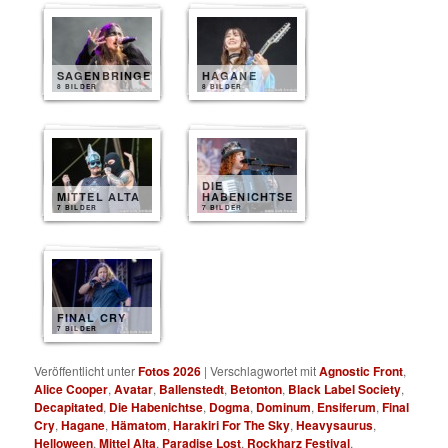
SAGENBRINGER
HAGANE
8 BILDER
8 BILDER
DIE
MITTEL ALTA
HABENICHTSE
7 BILDER
7 BILDER
FINAL CRY
7 BILDER
Veröffentlicht unter
Fotos 2026
|
Verschlagwortet mit
Agnostic Front
,
Alice Cooper
,
Avatar
,
Ballenstedt
,
Betonton
,
Black Label Society
,
Decapitated
,
Die Habenichtse
,
Dogma
,
Dominum
,
Ensiferum
,
Final
Cry
,
Hagane
,
Hämatom
,
Harakiri For The Sky
,
Heavysaurus
,
Helloween
,
Mittel Alta
,
Paradise Lost
,
Rockharz Festival
,