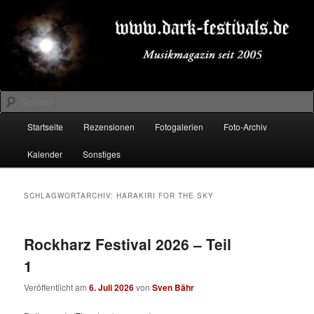
Zum
Zum
Musikmagazin seit 2005
primären
sekundären
Inhalt
Inhalt
springen
springen
DARK-FESTIVALS.DE
Suchen
Hauptmenü
Startseite
Rezensionen
Fotogalerien
Foto-Archiv
Kalender
Sonstiges
SCHLAGWORTARCHIV:
HARAKIRI FOR THE SKY
Rockharz Festival 2026 – Teil
1
Veröffentlicht am
6. Juli 2026
von
Sven Bähr