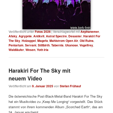
Veröffentlicht unter
Fotos 2026
|
Verschlagwortet mit
Aephanemer
,
Afsky
,
Agrypnie
,
Antikvlt
,
Astral Spectre
,
Desaster
,
Harakiri For
The Sky
,
Holzappel
,
Magefa
,
Mahlstrom Open Air
,
Old Ruins
,
Pentarium
,
Servant
,
Stillbirth
,
Tabernis
,
Ukanose
,
Vogelfrey
,
Waldläufer
,
Wesen
,
Yoth Iria
Harakiri For The Sky mit
neuem Video
Veröffentlicht am
9. Januar 2025
von
Stefan Frühauf
Die österreichische Post-Black-Metal-Band Harakiri For The Sky
hat ein Musikvideo zu „Keep Me Longing“ vorgestellt. Das Stück
stammt von ihrem kommenden Album „Scorched Earth“, das am
24. Januar erscheint.