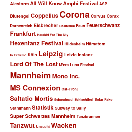
All Will Know
Amphi Festival
Alestorm
ASP
Corona
Coppelius
Blutengel
Corvus Corax
Feuerschwanz
Eisbrecher
Faun
Dornenreich
Ensiferum
Frankfurt
Harakiri For The Sky
Hexentanz Festival
Hämatom
Hildesheim
Leipzig
Köln
Letzte Instanz
In Extremo
Lord Of The Lost
M'era Luna Festival
Mannheim
Mono Inc.
MS Connexion
Ost+Front
Saltatio Mortis
Solar Fake
Schlachthof
Schandmaul
Statistik
Stahlmann
Subway to Sally
Super Schwarzes Mannheim
Tanzbrunnen
Wacken
Tanzwut
Unzucht