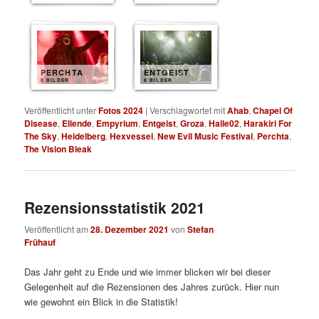
PERCHTA
ENTGEIST
8 BILDER
8 BILDER
Veröffentlicht unter
Fotos 2024
|
Verschlagwortet mit
Ahab
,
Chapel Of
Disease
,
Ellende
,
Empyrium
,
Entgeist
,
Groza
,
Halle02
,
Harakiri For
The Sky
,
Heidelberg
,
Hexvessel
,
New Evil Music Festival
,
Perchta
,
The Vision Bleak
Rezensionsstatistik 2021
Veröffentlicht am
28. Dezember 2021
von
Stefan
Frühauf
Das Jahr geht zu Ende und wie immer blicken wir bei dieser
Gelegenheit auf die Rezensionen des Jahres zurück. Hier nun
wie gewohnt ein Blick in die Statistik!