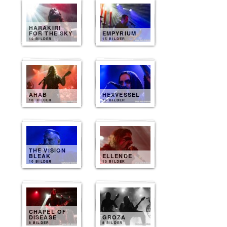
HARAKIRI
FOR THE SKY
EMPYRIUM
15 BILDER
15 BILDER
AHAB
HEXVESSEL
10 BILDER
10 BILDER
THE VISION
BLEAK
ELLENDE
10 BILDER
10 BILDER
CHAPEL OF
DISEASE
GROZA
8 BILDER
8 BILDER