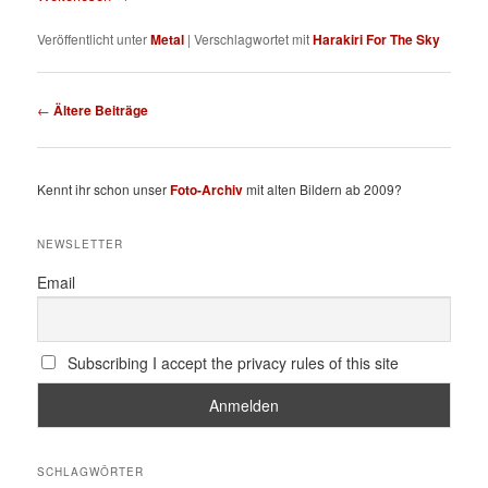
Veröffentlicht unter
Metal
|
Verschlagwortet mit
Harakiri For The Sky
Beitragsnavigation
←
Ältere Beiträge
Kennt ihr schon unser
Foto-Archiv
mit alten Bildern ab 2009?
NEWSLETTER
Email
Subscribing I accept the privacy rules of this site
SCHLAGWÖRTER