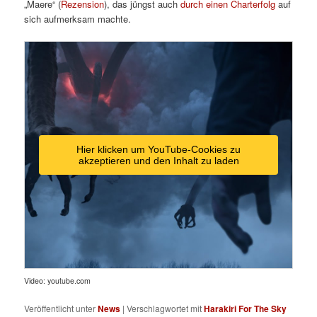
„Maere“ (
Rezension
), das jüngst auch
durch einen Charterfolg
auf
sich aufmerksam machte.
Hier klicken um YouTube-Cookies zu
akzeptieren und den Inhalt zu laden
Video: youtube.com
Veröffentlicht unter
News
|
Verschlagwortet mit
Harakiri For The Sky