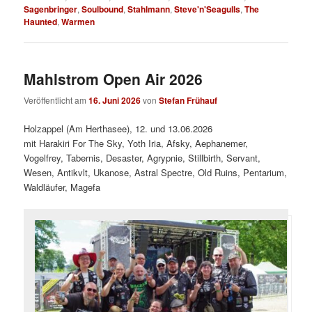
Sagenbringer
,
Soulbound
,
Stahlmann
,
Steve'n'Seagulls
,
The
Haunted
,
Warmen
Mahlstrom Open Air 2026
Veröffentlicht am
16. Juni 2026
von
Stefan Frühauf
Holzappel (Am Herthasee), 12. und 13.06.2026
mit Harakiri For The Sky, Yoth Iria, Afsky, Aephanemer,
Vogelfrey, Tabernis, Desaster, Agrypnie, Stillbirth, Servant,
Wesen, Antikvlt, Ukanose, Astral Spectre, Old Ruins, Pentarium,
Waldläufer, Magefa