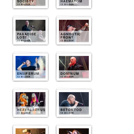
SOCIETY
HAEMATOM
13 BILDER
12 BILDER
PARADISE
AGNOSTIC
LOST
FRONT
12 BILDER
12 BILDER
ENSIFERUM
DOMINUM
12 BILDER
11 BILDER
HEAVYSAURUS
BETONTOD
11 BILDER
10 BILDER