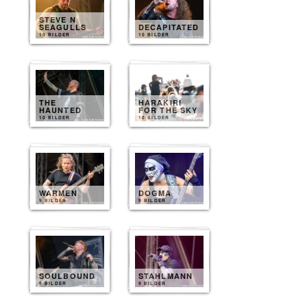
STEVE N
SEAGULLS
DECAPITATED
10 BILDER
10 BILDER
THE
HARAKIRI
HAUNTED
FOR THE SKY
10 BILDER
10 BILDER
WARMEN
DOGMA
9 BILDER
9 BILDER
SOULBOUND
STAHLMANN
9 BILDER
9 BILDER