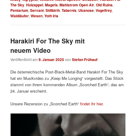
The Sky
,
Holzappel
,
Magefa
,
Mahlstrom Open Air
,
Old Ruins
,
Pentarium
,
Servant
,
Stillbirth
,
Tabernis
,
Ukanose
,
Vogelfrey
,
Waldläufer
,
Wesen
,
Yoth Iria
Harakiri For The Sky mit
neuem Video
Veröffentlicht am
9. Januar 2025
von
Stefan Frühauf
Die österreichische Post-Black-Metal-Band Harakiri For The Sky
hat ein Musikvideo zu „Keep Me Longing“ vorgestellt. Das Stück
stammt von ihrem kommenden Album „Scorched Earth“, das am
24. Januar erscheint.
Unsere Rezension zu „Scorched Earth“
findet ihr hier
.