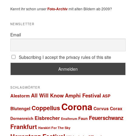
Kennt ihr schon unser
Foto-Archiv
mit alten Bildern ab 2009?
NEWSLETTER
Email
Subscribing I accept the privacy rules of this site
SCHLAGWÖRTER
All Will Know
Amphi Festival
Alestorm
ASP
Corona
Coppelius
Blutengel
Corvus Corax
Feuerschwanz
Eisbrecher
Faun
Dornenreich
Ensiferum
Frankfurt
Harakiri For The Sky