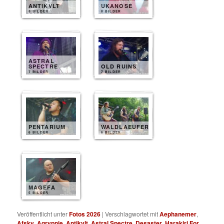
ANTIKVLT
UKANOSE
8 BILDER
8 BILDER
ASTRAL
SPECTRE
OLD RUINS
7 BILDER
7 BILDER
PENTARIUM
WALDLAEUFER
6 BILDER
6 BILDER
MAGEFA
5 BILDER
Veröffentlicht unter
Fotos 2026
|
Verschlagwortet mit
Aephanemer
,
Afsky
,
Agrypnie
,
Antikvlt
,
Astral Spectre
,
Desaster
,
Harakiri For