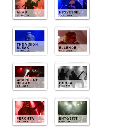
AHAB
HEXVESSEL
10 BILDER
10 BILDER
THE VISION
BLEAK
ELLENDE
10 BILDER
10 BILDER
CHAPEL OF
DISEASE
GROZA
8 BILDER
8 BILDER
PERCHTA
ENTGEIST
8 BILDER
8 BILDER