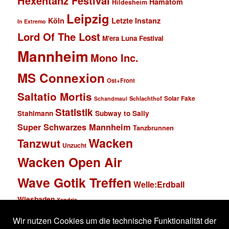
Hexentanz Festival
Hämatom
Hildesheim
Leipzig
Köln
Letzte Instanz
In Extremo
Lord Of The Lost
M'era Luna Festival
Mannheim
Mono Inc.
MS Connexion
Ost+Front
Saltatio Mortis
Solar Fake
Schlachthof
Schandmaul
Statistik
Stahlmann
Subway to Sally
Super Schwarzes Mannheim
Tanzbrunnen
Wacken
Tanzwut
Unzucht
Wacken Open Air
Wave Gotik Treffen
Welle:Erdball
Wiesbaden
Xandria