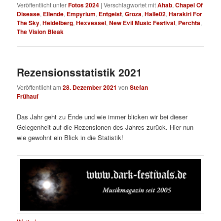
Veröffentlicht unter
Fotos 2024
|
Verschlagwortet mit
Ahab
,
Chapel Of
Disease
,
Ellende
,
Empyrium
,
Entgeist
,
Groza
,
Halle02
,
Harakiri For
The Sky
,
Heidelberg
,
Hexvessel
,
New Evil Music Festival
,
Perchta
,
The Vision Bleak
Rezensionsstatistik 2021
Veröffentlicht am
28. Dezember 2021
von
Stefan
Frühauf
Das Jahr geht zu Ende und wie immer blicken wir bei dieser
Gelegenheit auf die Rezensionen des Jahres zurück. Hier nun
wie gewohnt ein Blick in die Statistik!