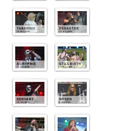
TABERNIS
DESASTER
10 BILDER
10 BILDER
AGRYPNIE
STILLBIRTH
10 BILDER
10 BILDER
SERVANT
WESEN
10 BILDER
8 BILDER