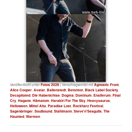
Veröffentlicht unter
Fotos 2026
|
Verschlagwortet mit
Agnostic Front
,
Alice Cooper
,
Avatar
,
Ballenstedt
,
Betonton
,
Black Label Society
,
Decapitated
,
Die Habenichtse
,
Dogma
,
Dominum
,
Ensiferum
,
Final
Cry
,
Hagane
,
Hämatom
,
Harakiri For The Sky
,
Heavysaurus
,
Helloween
,
Mittel Alta
,
Paradise Lost
,
Rockharz Festival
,
Sagenbringer
,
Soulbound
,
Stahlmann
,
Steve'n'Seagulls
,
The
Haunted
,
Warmen