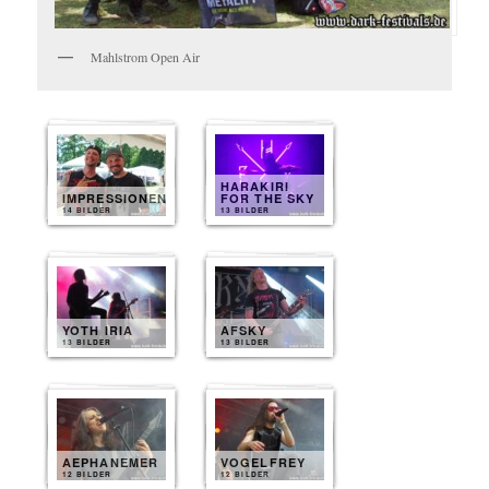
Mahlstrom Open Air
HARAKIRI
IMPRESSIONEN
FOR THE SKY
14 BILDER
13 BILDER
YOTH IRIA
AFSKY
13 BILDER
13 BILDER
AEPHANEMER
VOGELFREY
12 BILDER
12 BILDER