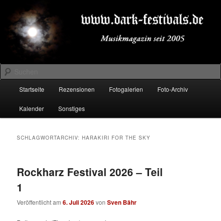
Zum
Zum
Musikmagazin seit 2005
primären
sekundären
Inhalt
Inhalt
springen
springen
DARK-FESTIVALS.DE
Suchen
Hauptmenü
Startseite
Rezensionen
Fotogalerien
Foto-Archiv
Kalender
Sonstiges
SCHLAGWORTARCHIV:
HARAKIRI FOR THE SKY
Rockharz Festival 2026 – Teil
1
Veröffentlicht am
6. Juli 2026
von
Sven Bähr