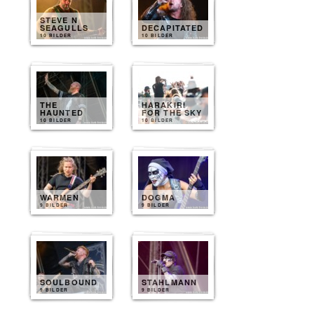
STEVE N
SEAGULLS
DECAPITATED
10 BILDER
10 BILDER
THE
HARAKIRI
HAUNTED
FOR THE SKY
10 BILDER
10 BILDER
WARMEN
DOGMA
9 BILDER
9 BILDER
SOULBOUND
STAHLMANN
9 BILDER
9 BILDER