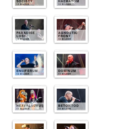
SOCIETY
HAEMATOM
13 BILDER
12 BILDER
PARADISE
AGNOSTIC
LOST
FRONT
12 BILDER
12 BILDER
ENSIFERUM
DOMINUM
12 BILDER
11 BILDER
HEAVYSAURUS
BETONTOD
11 BILDER
10 BILDER