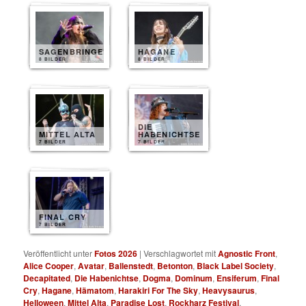
SAGENBRINGER
HAGANE
8 BILDER
8 BILDER
DIE
MITTEL ALTA
HABENICHTSE
7 BILDER
7 BILDER
FINAL CRY
7 BILDER
Veröffentlicht unter
Fotos 2026
|
Verschlagwortet mit
Agnostic Front
,
Alice Cooper
,
Avatar
,
Ballenstedt
,
Betonton
,
Black Label Society
,
Decapitated
,
Die Habenichtse
,
Dogma
,
Dominum
,
Ensiferum
,
Final
Cry
,
Hagane
,
Hämatom
,
Harakiri For The Sky
,
Heavysaurus
,
Helloween
,
Mittel Alta
,
Paradise Lost
,
Rockharz Festival
,