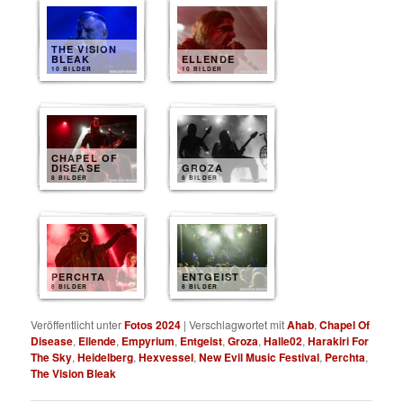
THE VISION
BLEAK
ELLENDE
10 BILDER
10 BILDER
CHAPEL OF
DISEASE
GROZA
8 BILDER
8 BILDER
PERCHTA
ENTGEIST
8 BILDER
8 BILDER
Veröffentlicht unter
Fotos 2024
|
Verschlagwortet mit
Ahab
,
Chapel Of
Disease
,
Ellende
,
Empyrium
,
Entgeist
,
Groza
,
Halle02
,
Harakiri For
The Sky
,
Heidelberg
,
Hexvessel
,
New Evil Music Festival
,
Perchta
,
The Vision Bleak