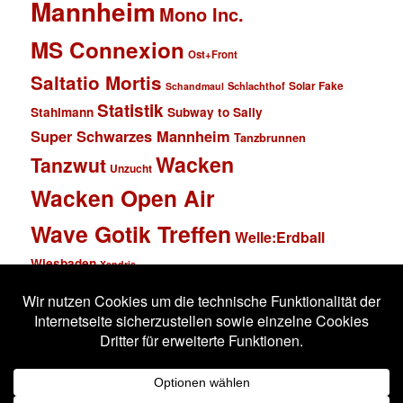
Mannheim
Mono Inc.
MS Connexion
Ost+Front
Saltatio Mortis
Solar Fake
Schlachthof
Schandmaul
Statistik
Stahlmann
Subway to Sally
Super Schwarzes Mannheim
Tanzbrunnen
Wacken
Tanzwut
Unzucht
Wacken Open Air
Wave Gotik Treffen
Welle:Erdball
Wiesbaden
Xandria
Impressum