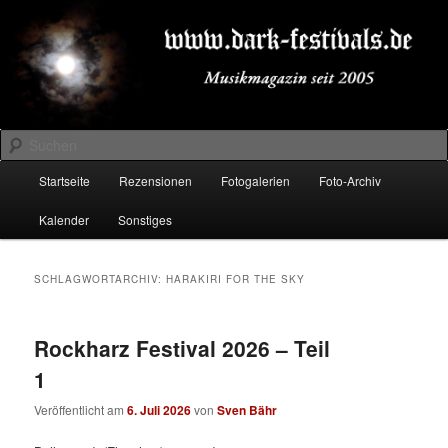
Zum
Zum
Musikmagazin seit 2005
primären
sekundären
Inhalt
Inhalt
springen
springen
DARK-FESTIVALS.DE
Suchen
Hauptmenü
Startseite
Rezensionen
Fotogalerien
Foto-Archiv
Kalender
Sonstiges
SCHLAGWORTARCHIV:
HARAKIRI FOR THE SKY
Rockharz Festival 2026 – Teil
1
Veröffentlicht am
6. Juli 2026
von
Sven Bähr