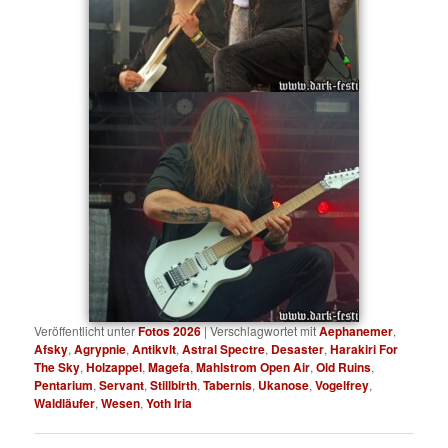
Veröffentlicht unter
Fotos 2026
|
Verschlagwortet mit
Aephanemer
,
Afsky
,
Agrypnie
,
Antikvlt
,
Astral Spectre
,
Desaster
,
Harakiri For
The Sky
,
Holzappel
,
Magefa
,
Mahlstrom Open Air
,
Old Ruins
,
Pentarium
,
Servant
,
Stillbirth
,
Tabernis
,
Ukanose
,
Vogelfrey
,
Waldläufer
,
Wesen
,
Yoth Iria