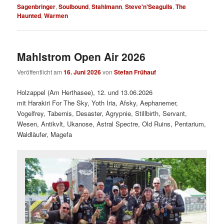
Sagenbringer
,
Soulbound
,
Stahlmann
,
Steve'n'Seagulls
,
The
Haunted
,
Warmen
Mahlstrom Open Air 2026
Veröffentlicht am
16. Juni 2026
von
Stefan Frühauf
Holzappel (Am Herthasee), 12. und 13.06.2026
mit Harakiri For The Sky, Yoth Iria, Afsky, Aephanemer,
Vogelfrey, Tabernis, Desaster, Agrypnie, Stillbirth, Servant,
Wesen, Antikvlt, Ukanose, Astral Spectre, Old Ruins, Pentarium,
Waldläufer, Magefa