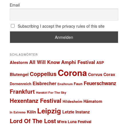
Email
Subscribing I accept the privacy rules of this site
SCHLAGWÖRTER
All Will Know
Amphi Festival
Alestorm
ASP
Corona
Coppelius
Blutengel
Corvus Corax
Feuerschwanz
Eisbrecher
Faun
Dornenreich
Ensiferum
Frankfurt
Harakiri For The Sky
Hexentanz Festival
Hämatom
Hildesheim
Leipzig
Köln
Letzte Instanz
In Extremo
Lord Of The Lost
M'era Luna Festival