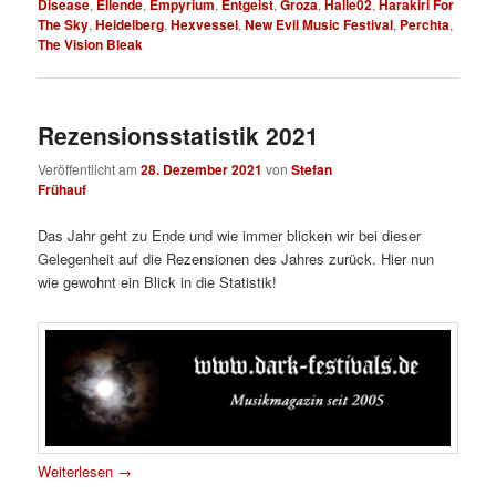
Disease
,
Ellende
,
Empyrium
,
Entgeist
,
Groza
,
Halle02
,
Harakiri For
The Sky
,
Heidelberg
,
Hexvessel
,
New Evil Music Festival
,
Perchta
,
The Vision Bleak
Rezensionsstatistik 2021
Veröffentlicht am
28. Dezember 2021
von
Stefan
Frühauf
Das Jahr geht zu Ende und wie immer blicken wir bei dieser
Gelegenheit auf die Rezensionen des Jahres zurück. Hier nun
wie gewohnt ein Blick in die Statistik!
Weiterlesen
→