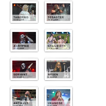
TABERNIS
DESASTER
10 BILDER
10 BILDER
AGRYPNIE
STILLBIRTH
10 BILDER
10 BILDER
SERVANT
WESEN
10 BILDER
8 BILDER
ANTIKVLT
UKANOSE
8 BILDER
8 BILDER