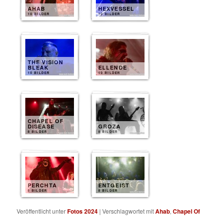
AHAB
HEXVESSEL
10 BILDER
10 BILDER
THE VISION
BLEAK
ELLENDE
10 BILDER
10 BILDER
CHAPEL OF
DISEASE
GROZA
8 BILDER
8 BILDER
PERCHTA
ENTGEIST
8 BILDER
8 BILDER
Veröffentlicht unter
Fotos 2024
|
Verschlagwortet mit
Ahab
,
Chapel Of