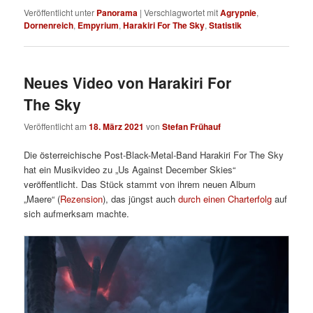
Veröffentlicht unter
Panorama
|
Verschlagwortet mit
Agrypnie
,
Dornenreich
,
Empyrium
,
Harakiri For The Sky
,
Statistik
Neues Video von Harakiri For
The Sky
Veröffentlicht am
18. März 2021
von
Stefan Frühauf
Die österreichische Post-Black-Metal-Band Harakiri For The Sky
hat ein Musikvideo zu „Us Against December Skies“
veröffentlicht. Das Stück stammt von ihrem neuen Album
„Maere“ (
Rezension
), das jüngst auch
durch einen Charterfolg
auf
sich aufmerksam machte.