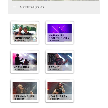
Mahlstrom Open Air
HARAKIRI
IMPRESSIONEN
FOR THE SKY
14 BILDER
13 BILDER
YOTH IRIA
AFSKY
13 BILDER
13 BILDER
AEPHANEMER
VOGELFREY
12 BILDER
12 BILDER