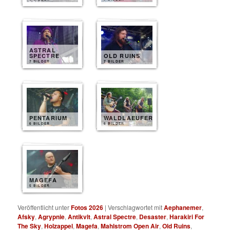
ASTRAL
SPECTRE
OLD RUINS
7 BILDER
7 BILDER
PENTARIUM
WALDLAEUFER
6 BILDER
6 BILDER
MAGEFA
5 BILDER
Veröffentlicht unter
Fotos 2026
|
Verschlagwortet mit
Aephanemer
,
Afsky
,
Agrypnie
,
Antikvlt
,
Astral Spectre
,
Desaster
,
Harakiri For
The Sky
,
Holzappel
,
Magefa
,
Mahlstrom Open Air
,
Old Ruins
,