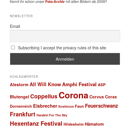
Kennt ihr schon unser
Foto-Archiv
mit alten Bildern ab 2009?
NEWSLETTER
Email
Subscribing I accept the privacy rules of this site
SCHLAGWÖRTER
All Will Know
Amphi Festival
Alestorm
ASP
Corona
Coppelius
Blutengel
Corvus Corax
Feuerschwanz
Eisbrecher
Faun
Dornenreich
Ensiferum
Frankfurt
Harakiri For The Sky
Hexentanz Festival
Hämatom
Hildesheim