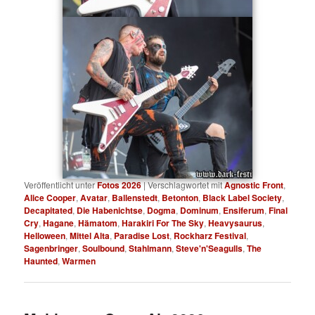
Veröffentlicht unter
Fotos 2026
|
Verschlagwortet mit
Agnostic Front
,
Alice Cooper
,
Avatar
,
Ballenstedt
,
Betonton
,
Black Label Society
,
Decapitated
,
Die Habenichtse
,
Dogma
,
Dominum
,
Ensiferum
,
Final
Cry
,
Hagane
,
Hämatom
,
Harakiri For The Sky
,
Heavysaurus
,
Helloween
,
Mittel Alta
,
Paradise Lost
,
Rockharz Festival
,
Sagenbringer
,
Soulbound
,
Stahlmann
,
Steve'n'Seagulls
,
The
Haunted
,
Warmen