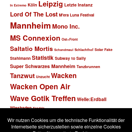
Leipzig
Köln
Letzte Instanz
In Extremo
Lord Of The Lost
M'era Luna Festival
Mannheim
Mono Inc.
MS Connexion
Ost+Front
Saltatio Mortis
Solar Fake
Schlachthof
Schandmaul
Statistik
Stahlmann
Subway to Sally
Super Schwarzes Mannheim
Tanzbrunnen
Wacken
Tanzwut
Unzucht
Wacken Open Air
Wave Gotik Treffen
Welle:Erdball
Wiesbaden
Xandria
Impressum