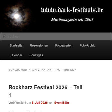
Zum
Zum
Musikmagazin seit 2005
primären
sekundären
Inhalt
Inhalt
springen
springen
DARK-FESTIVALS.DE
Suchen
Hauptmenü
Startseite
Rezensionen
Fotogalerien
Foto-Archiv
Kalender
Sonstiges
SCHLAGWORTARCHIV:
HARAKIRI FOR THE SKY
Rockharz Festival 2026 – Teil
1
Veröffentlicht am
6. Juli 2026
von
Sven Bähr