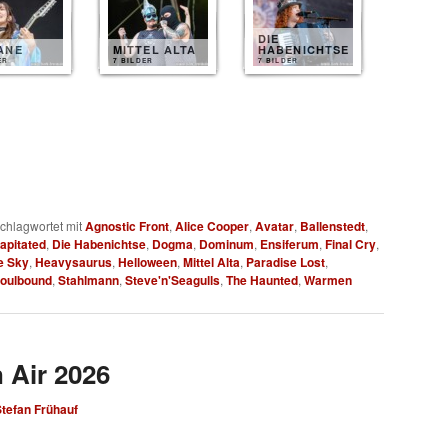
DIE
ANE
MITTEL ALTA
HABENICHTSE
ER
7 BILDER
7 BILDER
chlagwortet mit
Agnostic Front
,
Alice Cooper
,
Avatar
,
Ballenstedt
,
apitated
,
Die Habenichtse
,
Dogma
,
Dominum
,
Ensiferum
,
Final Cry
,
e Sky
,
Heavysaurus
,
Helloween
,
Mittel Alta
,
Paradise Lost
,
oulbound
,
Stahlmann
,
Steve'n'Seagulls
,
The Haunted
,
Warmen
 Air 2026
tefan Frühauf