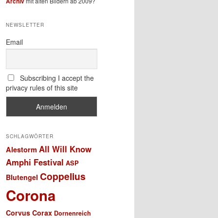
Archiv
mit alten Bildern ab 2009?
NEWSLETTER
Email
Subscribing I accept the
privacy rules of this site
SCHLAGWÖRTER
All Will Know
Alestorm
Amphi Festival
ASP
Coppelius
Blutengel
Corona
Corvus Corax
Dornenreich