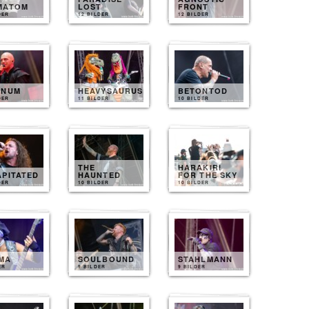
MATOM
LOST
FRONT
DER
12 BILDER
12 BILDER
INUM
HEAVYSAURUS
BETONTOD
DER
11 BILDER
10 BILDER
THE
HARAKIRI
APITATED
HAUNTED
FOR THE SKY
DER
10 BILDER
10 BILDER
MA
SOULBOUND
STAHLMANN
ER
9 BILDER
9 BILDER