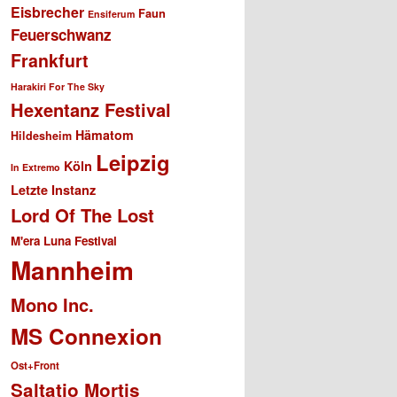
Eisbrecher
Faun
Ensiferum
Feuerschwanz
Frankfurt
Harakiri For The Sky
Hexentanz Festival
Hämatom
Hildesheim
Leipzig
Köln
In Extremo
Letzte Instanz
Lord Of The Lost
M'era Luna Festival
Mannheim
Mono Inc.
MS Connexion
Ost+Front
Saltatio Mortis