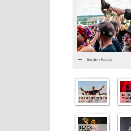
Rockharz Festival
ALIC
IMPRESSIONEN
COO
40 BILDER
15 BIL
BLACK
LABEL