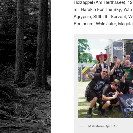
Holzappel (Am Herthasee), 12
mit Harakiri For The Sky, Yoth
Agrypnie, Stillbirth, Servant, 
Pentarium, Waldläufer, Magefa
Mahlstrom Open Air