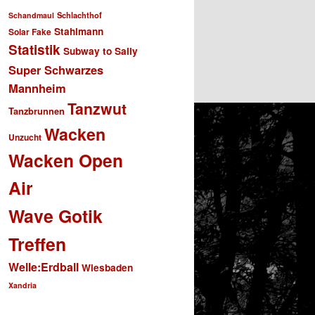
Schlachthof
Schandmaul
Stahlmann
Solar Fake
Statistik
Subway to Sally
Super Schwarzes
Mannheim
Tanzwut
Tanzbrunnen
Wacken
Unzucht
Wacken Open
Air
Wave Gotik
Treffen
Welle:Erdball
Wiesbaden
Xandria