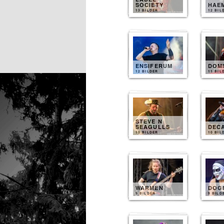
SOCIETY
HAE
13 BILDER
12 BIL
ENSIFERUM
DOM
12 BILDER
11 BIL
STEVE N
SEAGULLS
DEC
10 BILDER
10 BIL
WARMEN
DOG
9 BILDER
9 BILD