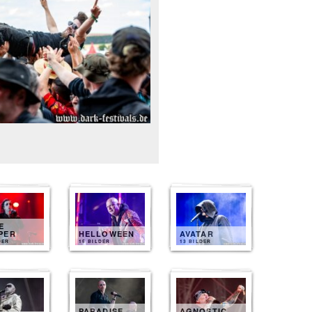
E
PER
HELLOWEEN
AVATAR
DER
15 BILDER
13 BILDER
PARADISE
AGNOSTIC