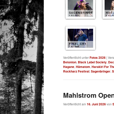
SAGENBRINGER
HAG
8 BILDER
8 BILD
FINAL CRY
7 BILDER
Veröffentlicht unter
Fotos 2026
|
Vers
Betonton
,
Black Label Society
,
Dec
Hagane
,
Hämatom
,
Harakiri For Th
Rockharz Festival
,
Sagenbringer
,
S
Mahlstrom Open
Veröffentlicht am
16. Juni 2026
von
S