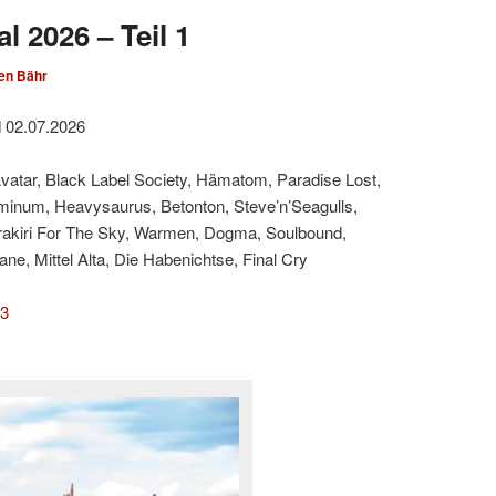
l 2026 – Teil 1
en Bähr
d 02.07.2026
Avatar, Black Label Society, Hämatom, Paradise Lost,
minum, Heavysaurus, Betonton, Steve’n’Seagulls,
rakiri For The Sky, Warmen, Dogma, Soulbound,
e, Mittel Alta, Die Habenichtse, Final Cry
 3