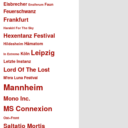
Eisbrecher
Faun
Ensiferum
Feuerschwanz
Frankfurt
Harakiri For The Sky
Hexentanz Festival
Hämatom
Hildesheim
Leipzig
Köln
In Extremo
Letzte Instanz
Lord Of The Lost
M'era Luna Festival
Mannheim
Mono Inc.
MS Connexion
Ost+Front
Saltatio Mortis