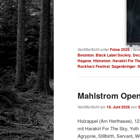
Veröffentlicht unter
Fotos 2026
|
Vers
Betonton
,
Black Label Society
,
Dec
Hagane
,
Hämatom
,
Harakiri For Th
Rockharz Festival
,
Sagenbringer
,
S
Mahlstrom Open
Veröffentlicht am
16. Juni 2026
von
S
Holzappel (Am Herthasee), 12
mit Harakiri For The Sky, Yoth
Agrypnie, Stillbirth, Servant, 