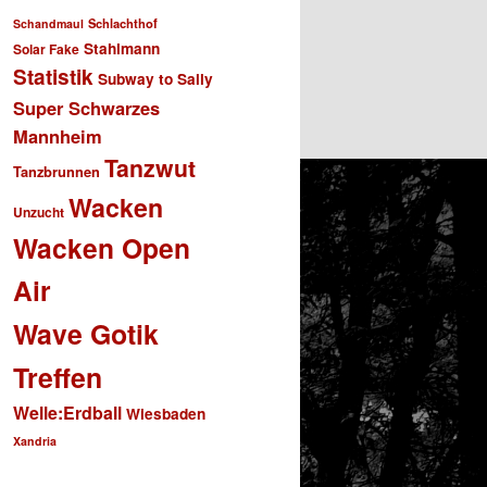
Schlachthof
Schandmaul
Stahlmann
Solar Fake
Statistik
Subway to Sally
Super Schwarzes
Mannheim
Tanzwut
Tanzbrunnen
Wacken
Unzucht
Wacken Open
Air
Wave Gotik
Treffen
Welle:Erdball
Wiesbaden
Xandria