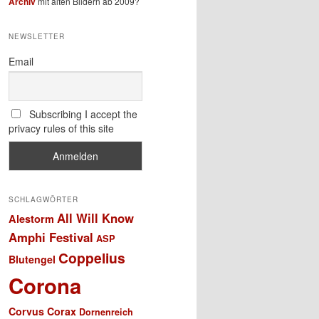
Archiv
mit alten Bildern ab 2009?
NEWSLETTER
Email
Subscribing I accept the
privacy rules of this site
SCHLAGWÖRTER
All Will Know
Alestorm
Amphi Festival
ASP
Coppelius
Blutengel
Corona
Corvus Corax
Dornenreich