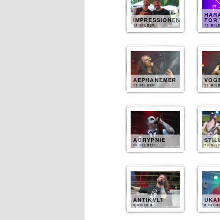
HARA
IMPRESSIONEN
FOR 
14 BILDER
13 BIL
AEPHANEMER
VOG
12 BILDER
12 BIL
AGRYPNIE
STIL
10 BILDER
10 BIL
ANTIKVLT
UKA
8 BILDER
8 BILD