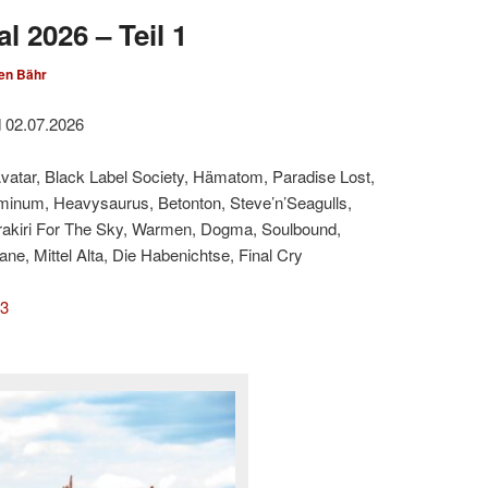
l 2026 – Teil 1
en Bähr
d 02.07.2026
Avatar, Black Label Society, Hämatom, Paradise Lost,
minum, Heavysaurus, Betonton, Steve’n’Seagulls,
rakiri For The Sky, Warmen, Dogma, Soulbound,
e, Mittel Alta, Die Habenichtse, Final Cry
 3