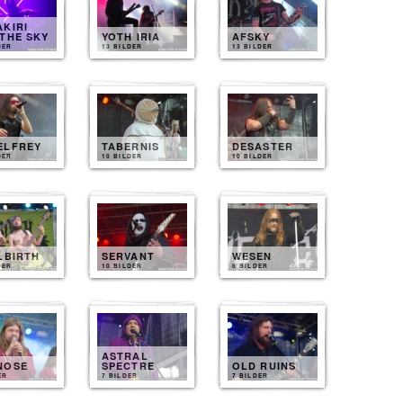
KIRI
THE SKY
YOTH IRIA
AFSKY
DER
13 BILDER
13 BILDER
ELFREY
TABERNIS
DESASTER
DER
10 BILDER
10 BILDER
LBIRTH
SERVANT
WESEN
DER
10 BILDER
8 BILDER
ASTRAL
NOSE
SPECTRE
OLD RUINS
ER
7 BILDER
7 BILDER