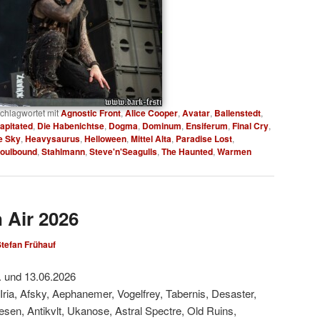
chlagwortet mit
Agnostic Front
,
Alice Cooper
,
Avatar
,
Ballenstedt
,
apitated
,
Die Habenichtse
,
Dogma
,
Dominum
,
Ensiferum
,
Final Cry
,
e Sky
,
Heavysaurus
,
Helloween
,
Mittel Alta
,
Paradise Lost
,
oulbound
,
Stahlmann
,
Steve'n'Seagulls
,
The Haunted
,
Warmen
 Air 2026
tefan Frühauf
. und 13.06.2026
 Iria, Afsky, Aephanemer, Vogelfrey, Tabernis, Desaster,
Wesen, Antikvlt, Ukanose, Astral Spectre, Old Ruins,