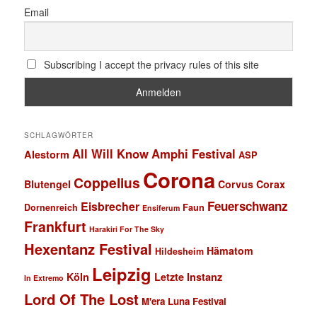
Email
Subscribing I accept the privacy rules of this site
SCHLAGWÖRTER
All Will Know
Amphi Festival
Alestorm
ASP
Corona
Coppelius
Blutengel
Corvus Corax
Feuerschwanz
Eisbrecher
Faun
Dornenreich
Ensiferum
Frankfurt
Harakiri For The Sky
Hexentanz Festival
Hämatom
Hildesheim
Leipzig
Köln
Letzte Instanz
In Extremo
Lord Of The Lost
M'era Luna Festival