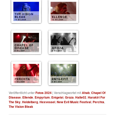
THE VISION
BLEAK
ELLENDE
10 BILDER
10 BILDER
CHAPEL OF
DISEASE
GROZA
8 BILDER
8 BILDER
PERCHTA
ENTGEIST
8 BILDER
8 BILDER
Veröffentlicht unter
Fotos 2024
|
Verschlagwortet mit
Ahab
,
Chapel Of
Disease
,
Ellende
,
Empyrium
,
Entgeist
,
Groza
,
Halle02
,
Harakiri For
The Sky
,
Heidelberg
,
Hexvessel
,
New Evil Music Festival
,
Perchta
,
The Vision Bleak