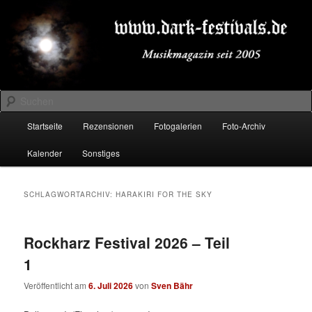
Zum
Zum
Musikmagazin seit 2005
primären
sekundären
Inhalt
Inhalt
springen
springen
DARK-FESTIVALS.DE
Suchen
Hauptmenü
Startseite
Rezensionen
Fotogalerien
Foto-Archiv
Kalender
Sonstiges
SCHLAGWORTARCHIV:
HARAKIRI FOR THE SKY
Rockharz Festival 2026 – Teil
1
Veröffentlicht am
6. Juli 2026
von
Sven Bähr