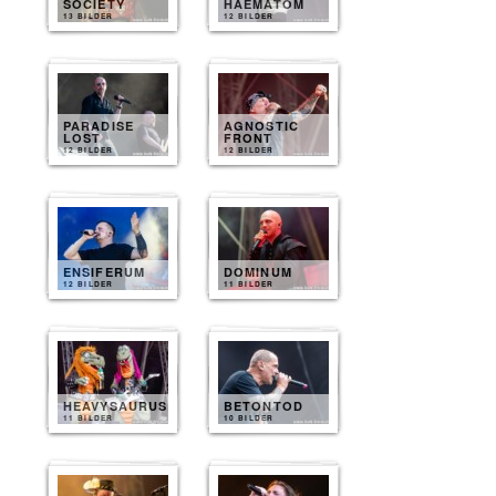
SOCIETY
HAEMATOM
13 BILDER
12 BILDER
PARADISE
AGNOSTIC
LOST
FRONT
12 BILDER
12 BILDER
ENSIFERUM
DOMINUM
12 BILDER
11 BILDER
HEAVYSAURUS
BETONTOD
11 BILDER
10 BILDER