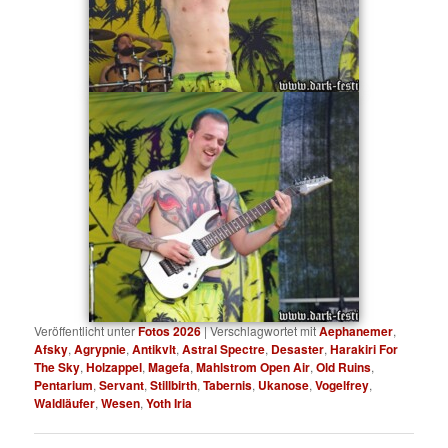
Veröffentlicht unter
Fotos 2026
|
Verschlagwortet mit
Aephanemer
,
Afsky
,
Agrypnie
,
Antikvlt
,
Astral Spectre
,
Desaster
,
Harakiri For
The Sky
,
Holzappel
,
Magefa
,
Mahlstrom Open Air
,
Old Ruins
,
Pentarium
,
Servant
,
Stillbirth
,
Tabernis
,
Ukanose
,
Vogelfrey
,
Waldläufer
,
Wesen
,
Yoth Iria