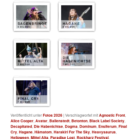
SAGENBRINGER
HAGANE
8 BILDER
8 BILDER
DIE
MITTEL ALTA
HABENICHTSE
7 BILDER
7 BILDER
FINAL CRY
7 BILDER
Veröffentlicht unter
Fotos 2026
|
Verschlagwortet mit
Agnostic Front
,
Alice Cooper
,
Avatar
,
Ballenstedt
,
Betonton
,
Black Label Society
,
Decapitated
,
Die Habenichtse
,
Dogma
,
Dominum
,
Ensiferum
,
Final
Cry
,
Hagane
,
Hämatom
,
Harakiri For The Sky
,
Heavysaurus
,
Helloween
,
Mittel Alta
,
Paradise Lost
,
Rockharz Festival
,