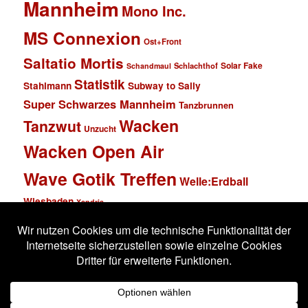
Mannheim
Mono Inc.
MS Connexion
Ost+Front
Saltatio Mortis
Solar Fake
Schlachthof
Schandmaul
Statistik
Stahlmann
Subway to Sally
Super Schwarzes Mannheim
Tanzbrunnen
Wacken
Tanzwut
Unzucht
Wacken Open Air
Wave Gotik Treffen
Welle:Erdball
Wiesbaden
Xandria
Impressum