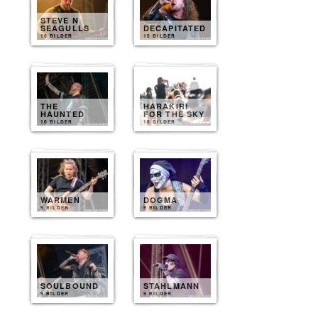
STEVE N
SEAGULLS
DECAPITATED
10 BILDER
10 BILDER
THE
HARAKIRI
HAUNTED
FOR THE SKY
10 BILDER
10 BILDER
WARMEN
DOGMA
9 BILDER
9 BILDER
SOULBOUND
STAHLMANN
9 BILDER
9 BILDER