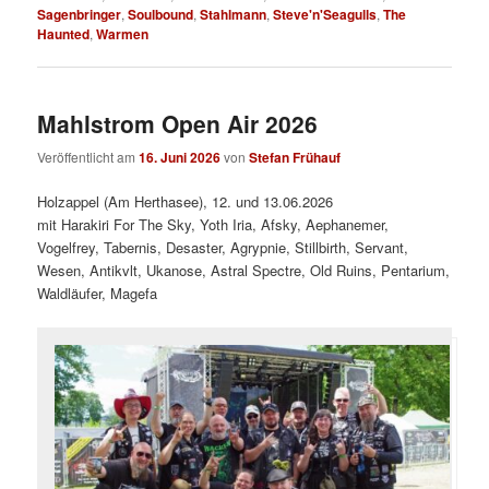
Sagenbringer
,
Soulbound
,
Stahlmann
,
Steve'n'Seagulls
,
The
Haunted
,
Warmen
Mahlstrom Open Air 2026
Veröffentlicht am
16. Juni 2026
von
Stefan Frühauf
Holzappel (Am Herthasee), 12. und 13.06.2026
mit Harakiri For The Sky, Yoth Iria, Afsky, Aephanemer,
Vogelfrey, Tabernis, Desaster, Agrypnie, Stillbirth, Servant,
Wesen, Antikvlt, Ukanose, Astral Spectre, Old Ruins, Pentarium,
Waldläufer, Magefa