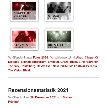
CHAPEL OF
DISEASE
GROZA
8 BILDER
8 BILDER
PERCHTA
ENTGEIST
8 BILDER
8 BILDER
Veröffentlicht unter
Fotos 2024
|
Verschlagwortet mit
Ahab
,
Chapel Of
Disease
,
Ellende
,
Empyrium
,
Entgeist
,
Groza
,
Halle02
,
Harakiri For
The Sky
,
Heidelberg
,
Hexvessel
,
New Evil Music Festival
,
Perchta
,
The Vision Bleak
Rezensionsstatistik 2021
Veröffentlicht am
28. Dezember 2021
von
Stefan
Frühauf