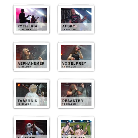
YOTH IRIA
AFSKY
13 BILDER
13 BILDER
AEPHANEMER
VOGELFREY
12 BILDER
12 BILDER
TABERNIS
DESASTER
10 BILDER
10 BILDER
AGRYPNIE
STILLBIRTH