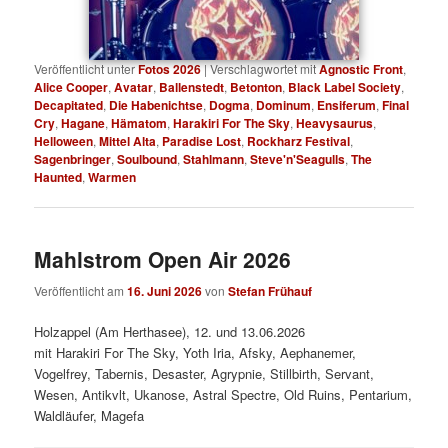
Veröffentlicht unter
Fotos 2026
|
Verschlagwortet mit
Agnostic Front
,
Alice Cooper
,
Avatar
,
Ballenstedt
,
Betonton
,
Black Label Society
,
Decapitated
,
Die Habenichtse
,
Dogma
,
Dominum
,
Ensiferum
,
Final
Cry
,
Hagane
,
Hämatom
,
Harakiri For The Sky
,
Heavysaurus
,
Helloween
,
Mittel Alta
,
Paradise Lost
,
Rockharz Festival
,
Sagenbringer
,
Soulbound
,
Stahlmann
,
Steve'n'Seagulls
,
The
Haunted
,
Warmen
Mahlstrom Open Air 2026
Veröffentlicht am
16. Juni 2026
von
Stefan Frühauf
Holzappel (Am Herthasee), 12. und 13.06.2026
mit Harakiri For The Sky, Yoth Iria, Afsky, Aephanemer,
Vogelfrey, Tabernis, Desaster, Agrypnie, Stillbirth, Servant,
Wesen, Antikvlt, Ukanose, Astral Spectre, Old Ruins, Pentarium,
Waldläufer, Magefa