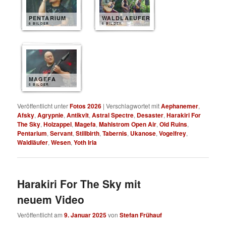
PENTARIUM
WALDLAEUFER
6 BILDER
6 BILDER
MAGEFA
5 BILDER
Veröffentlicht unter
Fotos 2026
|
Verschlagwortet mit
Aephanemer
,
Afsky
,
Agrypnie
,
Antikvlt
,
Astral Spectre
,
Desaster
,
Harakiri For
The Sky
,
Holzappel
,
Magefa
,
Mahlstrom Open Air
,
Old Ruins
,
Pentarium
,
Servant
,
Stillbirth
,
Tabernis
,
Ukanose
,
Vogelfrey
,
Waldläufer
,
Wesen
,
Yoth Iria
Harakiri For The Sky mit
neuem Video
Veröffentlicht am
9. Januar 2025
von
Stefan Frühauf