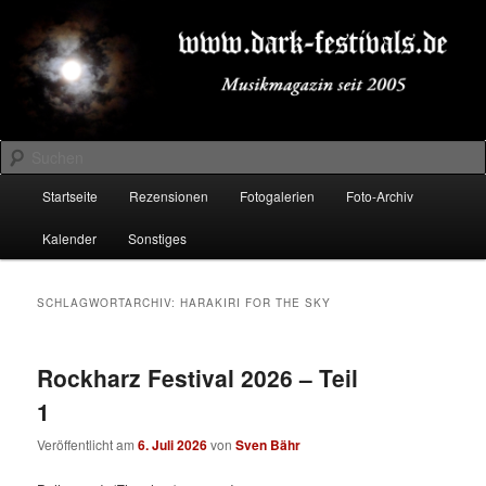
Zum
Zum
Musikmagazin seit 2005
primären
sekundären
Inhalt
Inhalt
springen
springen
DARK-FESTIVALS.DE
Suchen
Hauptmenü
Startseite
Rezensionen
Fotogalerien
Foto-Archiv
Kalender
Sonstiges
SCHLAGWORTARCHIV:
HARAKIRI FOR THE SKY
Rockharz Festival 2026 – Teil
1
Veröffentlicht am
6. Juli 2026
von
Sven Bähr