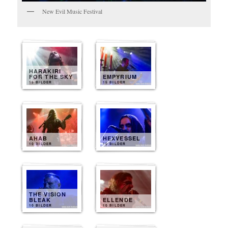
New Evil Music Festival
HARAKIRI
FOR THE SKY
EMPYRIUM
15 BILDER
15 BILDER
AHAB
HEXVESSEL
10 BILDER
10 BILDER
THE VISION
BLEAK
ELLENDE
10 BILDER
10 BILDER