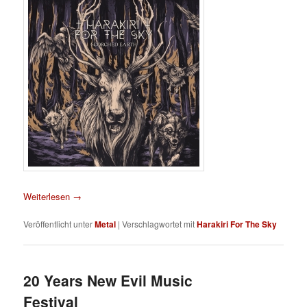
Weiterlesen
→
Veröffentlicht unter
Metal
|
Verschlagwortet mit
Harakiri For The Sky
20 Years New Evil Music
Festival