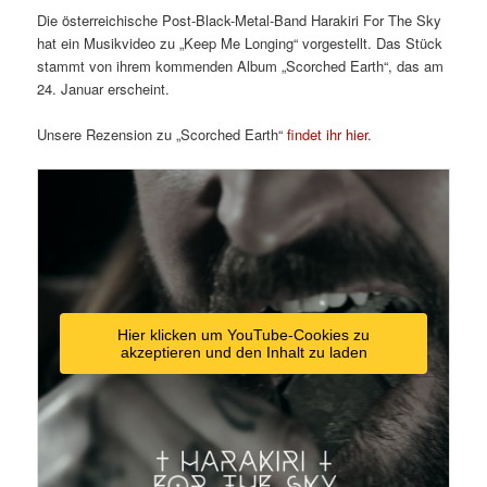
Die österreichische Post-Black-Metal-Band Harakiri For The Sky
hat ein Musikvideo zu „Keep Me Longing“ vorgestellt. Das Stück
stammt von ihrem kommenden Album „Scorched Earth“, das am
24. Januar erscheint.
Unsere Rezension zu „Scorched Earth“
findet ihr hier
.
Hier klicken um YouTube-Cookies zu
akzeptieren und den Inhalt zu laden