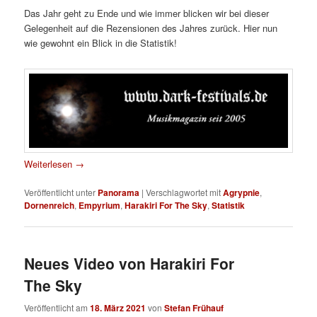
Das Jahr geht zu Ende und wie immer blicken wir bei dieser
Gelegenheit auf die Rezensionen des Jahres zurück. Hier nun
wie gewohnt ein Blick in die Statistik!
Weiterlesen
→
Veröffentlicht unter
Panorama
|
Verschlagwortet mit
Agrypnie
,
Dornenreich
,
Empyrium
,
Harakiri For The Sky
,
Statistik
Neues Video von Harakiri For
The Sky
Veröffentlicht am
18. März 2021
von
Stefan Frühauf