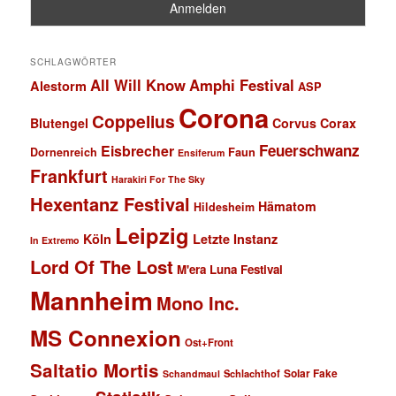
SCHLAGWÖRTER
All Will Know
Amphi Festival
Alestorm
ASP
Corona
Coppelius
Blutengel
Corvus Corax
Feuerschwanz
Eisbrecher
Faun
Dornenreich
Ensiferum
Frankfurt
Harakiri For The Sky
Hexentanz Festival
Hämatom
Hildesheim
Leipzig
Köln
Letzte Instanz
In Extremo
Lord Of The Lost
M'era Luna Festival
Mannheim
Mono Inc.
MS Connexion
Ost+Front
Saltatio Mortis
Solar Fake
Schlachthof
Schandmaul