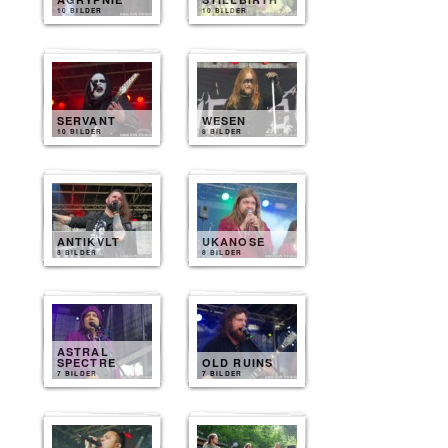
10 BILDER
10 BILDER
SERVANT
WESEN
10 BILDER
8 BILDER
ANTIKVLT
UKANOSE
8 BILDER
8 BILDER
ASTRAL
SPECTRE
OLD RUINS
7 BILDER
7 BILDER