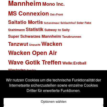
Mannheim
Mono Inc.
MS Connexion
Ost+Front
Saltatio Mortis
Solar Fake
Schlachthof
Schandmaul
Statistik
Stahlmann
Subway to Sally
Super Schwarzes Mannheim
Tanzbrunnen
Wacken
Tanzwut
Unzucht
Wacken Open Air
Wave Gotik Treffen
Welle:Erdball
Wiesbaden
Xandria
Impressum