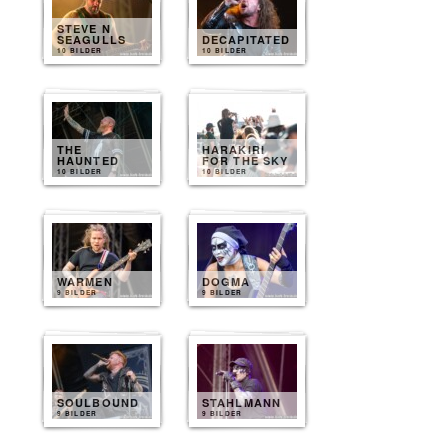
STEVE N
SEAGULLS
DECAPITATED
10 BILDER
10 BILDER
THE
HARAKIRI
HAUNTED
FOR THE SKY
10 BILDER
10 BILDER
WARMEN
DOGMA
9 BILDER
9 BILDER
SOULBOUND
STAHLMANN
9 BILDER
9 BILDER