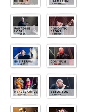
SOCIETY
HAEMATOM
13 BILDER
12 BILDER
PARADISE
AGNOSTIC
LOST
FRONT
12 BILDER
12 BILDER
ENSIFERUM
DOMINUM
12 BILDER
11 BILDER
HEAVYSAURUS
BETONTOD
11 BILDER
10 BILDER