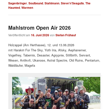
Sagenbringer
,
Soulbound
,
Stahlmann
,
Steve'n'Seagulls
,
The
Haunted
,
Warmen
Mahlstrom Open Air 2026
Veröffentlicht am
16. Juni 2026
von
Stefan Frühauf
Holzappel (Am Herthasee), 12. und 13.06.2026
mit Harakiri For The Sky, Yoth Iria, Afsky, Aephanemer,
Vogelfrey, Tabernis, Desaster, Agrypnie, Stillbirth, Servant,
Wesen, Antikvlt, Ukanose, Astral Spectre, Old Ruins, Pentarium,
Waldläufer, Magefa