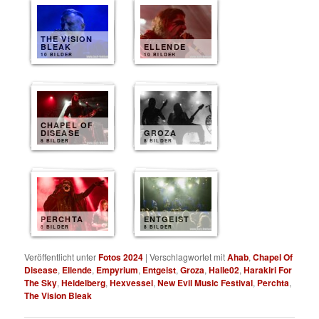
THE VISION
BLEAK
ELLENDE
10 BILDER
10 BILDER
CHAPEL OF
DISEASE
GROZA
8 BILDER
8 BILDER
PERCHTA
ENTGEIST
8 BILDER
8 BILDER
Veröffentlicht unter
Fotos 2024
|
Verschlagwortet mit
Ahab
,
Chapel Of
Disease
,
Ellende
,
Empyrium
,
Entgeist
,
Groza
,
Halle02
,
Harakiri For
The Sky
,
Heidelberg
,
Hexvessel
,
New Evil Music Festival
,
Perchta
,
The Vision Bleak