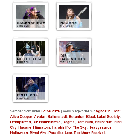
SAGENBRINGER
HAGANE
8 BILDER
8 BILDER
DIE
MITTEL ALTA
HABENICHTSE
7 BILDER
7 BILDER
FINAL CRY
7 BILDER
Veröffentlicht unter
Fotos 2026
|
Verschlagwortet mit
Agnostic Front
,
Alice Cooper
,
Avatar
,
Ballenstedt
,
Betonton
,
Black Label Society
,
Decapitated
,
Die Habenichtse
,
Dogma
,
Dominum
,
Ensiferum
,
Final
Cry
,
Hagane
,
Hämatom
,
Harakiri For The Sky
,
Heavysaurus
,
Helloween
,
Mittel Alta
,
Paradise Lost
,
Rockharz Festival
,