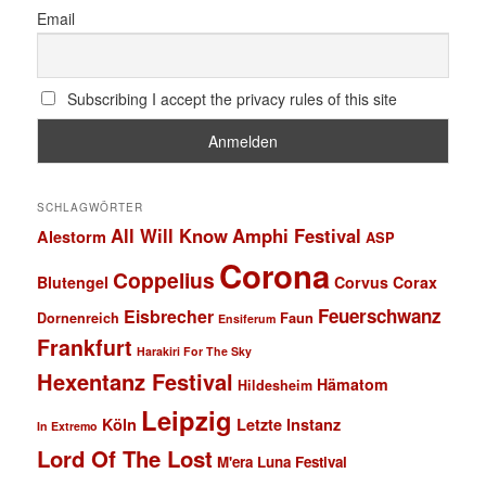
Email
Subscribing I accept the privacy rules of this site
SCHLAGWÖRTER
All Will Know
Amphi Festival
Alestorm
ASP
Corona
Coppelius
Blutengel
Corvus Corax
Feuerschwanz
Eisbrecher
Faun
Dornenreich
Ensiferum
Frankfurt
Harakiri For The Sky
Hexentanz Festival
Hämatom
Hildesheim
Leipzig
Köln
Letzte Instanz
In Extremo
Lord Of The Lost
M'era Luna Festival