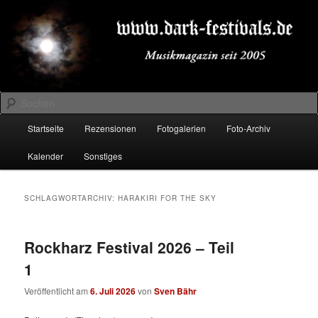
Zum
Zum
Musikmagazin seit 2005
primären
sekundären
Inhalt
Inhalt
springen
springen
DARK-FESTIVALS.DE
Suchen
Hauptmenü
Startseite
Rezensionen
Fotogalerien
Foto-Archiv
Kalender
Sonstiges
SCHLAGWORTARCHIV:
HARAKIRI FOR THE SKY
Rockharz Festival 2026 – Teil
1
Veröffentlicht am
6. Juli 2026
von
Sven Bähr