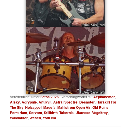
Veröffentlicht unter
Fotos 2026
|
Verschlagwortet mit
Aephanemer
,
Afsky
,
Agrypnie
,
Antikvlt
,
Astral Spectre
,
Desaster
,
Harakiri For
The Sky
,
Holzappel
,
Magefa
,
Mahlstrom Open Air
,
Old Ruins
,
Pentarium
,
Servant
,
Stillbirth
,
Tabernis
,
Ukanose
,
Vogelfrey
,
Waldläufer
,
Wesen
,
Yoth Iria