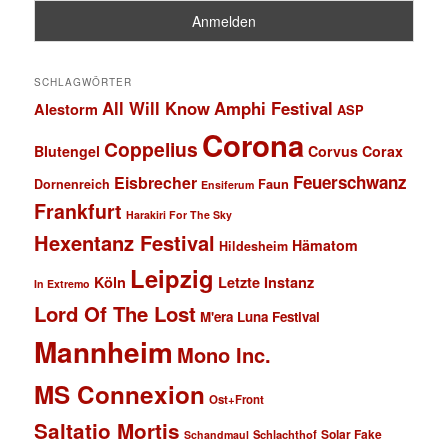
SCHLAGWÖRTER
All Will Know
Amphi Festival
Alestorm
ASP
Corona
Coppelius
Blutengel
Corvus Corax
Feuerschwanz
Eisbrecher
Faun
Dornenreich
Ensiferum
Frankfurt
Harakiri For The Sky
Hexentanz Festival
Hämatom
Hildesheim
Leipzig
Köln
Letzte Instanz
In Extremo
Lord Of The Lost
M'era Luna Festival
Mannheim
Mono Inc.
MS Connexion
Ost+Front
Saltatio Mortis
Solar Fake
Schlachthof
Schandmaul