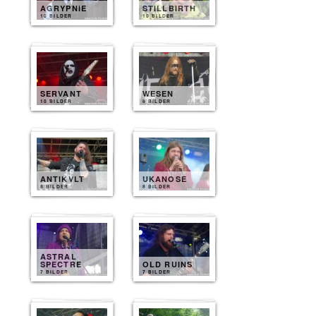
AGRYPNIE
STILLBIRTH
10 BILDER
10 BILDER
SERVANT
WESEN
10 BILDER
8 BILDER
ANTIKVLT
UKANOSE
8 BILDER
8 BILDER
ASTRAL
SPECTRE
OLD RUINS
7 BILDER
7 BILDER