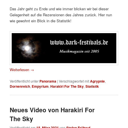
Das Jahr geht zu Ende und wie immer blicken wir bei dieser
Gelegenheit auf die Rezensionen des Jahres zurück. Hier nun
wie gewohnt ein Blick in die Statistik!
Weiterlesen
→
Veröffentlicht unter
Panorama
|
Verschlagwortet mit
Agrypnie
,
Dornenreich
,
Empyrium
,
Harakiri For The Sky
,
Statistik
Neues Video von Harakiri For
The Sky
Veröffentlicht am
18. März 2021
von
Stefan Frühauf