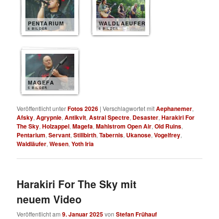
PENTARIUM
WALDLAEUFER
6 BILDER
6 BILDER
MAGEFA
5 BILDER
Veröffentlicht unter
Fotos 2026
|
Verschlagwortet mit
Aephanemer
,
Afsky
,
Agrypnie
,
Antikvlt
,
Astral Spectre
,
Desaster
,
Harakiri For
The Sky
,
Holzappel
,
Magefa
,
Mahlstrom Open Air
,
Old Ruins
,
Pentarium
,
Servant
,
Stillbirth
,
Tabernis
,
Ukanose
,
Vogelfrey
,
Waldläufer
,
Wesen
,
Yoth Iria
Harakiri For The Sky mit
neuem Video
Veröffentlicht am
9. Januar 2025
von
Stefan Frühauf