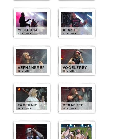
YOTH IRIA
AFSKY
13 BILDER
13 BILDER
AEPHANEMER
VOGELFREY
12 BILDER
12 BILDER
TABERNIS
DESASTER
10 BILDER
10 BILDER