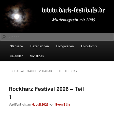
Zum
Zum
Musikmagazin seit 2005
primären
sekundären
Inhalt
Inhalt
springen
springen
DARK-FESTIVALS.DE
Suchen
Hauptmenü
Startseite
Rezensionen
Fotogalerien
Foto-Archiv
Kalender
Sonstiges
SCHLAGWORTARCHIV:
HARAKIRI FOR THE SKY
Rockharz Festival 2026 – Teil
1
Veröffentlicht am
6. Juli 2026
von
Sven Bähr