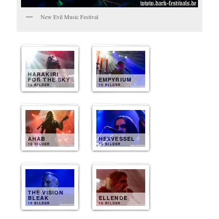
New Evil Music Festival
HARAKIRI
FOR THE SKY
EMPYRIUM
15 BILDER
15 BILDER
AHAB
HEXVESSEL
10 BILDER
10 BILDER
THE VISION
BLEAK
ELLENDE
10 BILDER
10 BILDER