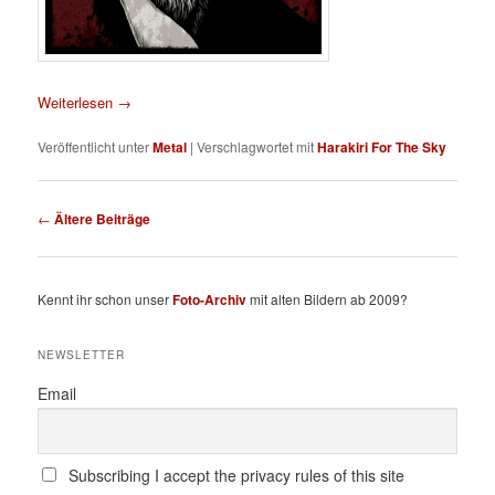
Weiterlesen
→
Veröffentlicht unter
Metal
|
Verschlagwortet mit
Harakiri For The Sky
Beitragsnavigation
←
Ältere Beiträge
Kennt ihr schon unser
Foto-Archiv
mit alten Bildern ab 2009?
NEWSLETTER
Email
Subscribing I accept the privacy rules of this site