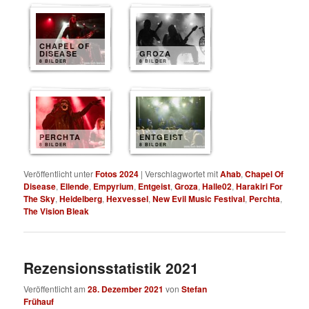
CHAPEL OF
DISEASE
GROZA
8 BILDER
8 BILDER
PERCHTA
ENTGEIST
8 BILDER
8 BILDER
Veröffentlicht unter
Fotos 2024
|
Verschlagwortet mit
Ahab
,
Chapel Of
Disease
,
Ellende
,
Empyrium
,
Entgeist
,
Groza
,
Halle02
,
Harakiri For
The Sky
,
Heidelberg
,
Hexvessel
,
New Evil Music Festival
,
Perchta
,
The Vision Bleak
Rezensionsstatistik 2021
Veröffentlicht am
28. Dezember 2021
von
Stefan
Frühauf