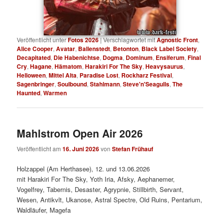
Veröffentlicht unter
Fotos 2026
|
Verschlagwortet mit
Agnostic Front
,
Alice Cooper
,
Avatar
,
Ballenstedt
,
Betonton
,
Black Label Society
,
Decapitated
,
Die Habenichtse
,
Dogma
,
Dominum
,
Ensiferum
,
Final
Cry
,
Hagane
,
Hämatom
,
Harakiri For The Sky
,
Heavysaurus
,
Helloween
,
Mittel Alta
,
Paradise Lost
,
Rockharz Festival
,
Sagenbringer
,
Soulbound
,
Stahlmann
,
Steve'n'Seagulls
,
The
Haunted
,
Warmen
Mahlstrom Open Air 2026
Veröffentlicht am
16. Juni 2026
von
Stefan Frühauf
Holzappel (Am Herthasee), 12. und 13.06.2026
mit Harakiri For The Sky, Yoth Iria, Afsky, Aephanemer,
Vogelfrey, Tabernis, Desaster, Agrypnie, Stillbirth, Servant,
Wesen, Antikvlt, Ukanose, Astral Spectre, Old Ruins, Pentarium,
Waldläufer, Magefa